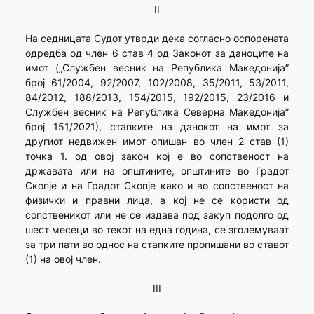
II
На седницата Судот утврди дека согласно оспорената
одредба од член 6 став 4 од Законот за даноците на
имот („Службен весник на Република Македонија”
број 61/2004, 92/2007, 102/2008, 35/2011, 53/2011,
84/2012, 188/2013, 154/2015, 192/2015, 23/2016 и
Службен весник на Република Северна Македонија”
број 151/2021), стапките на данокот на имот за
другиот недвижен имот опишан во член 2 став (1)
точка 1. од овој закон кој е во сопственост на
државата или на општините, општините во Градот
Скопје и на Градот Скопје како и во сопственост на
физички и правни лица, а кој не се користи од
сопственикот или не се издава под закуп подолго од
шест месеци во текот на една година, се зголемуваат
за три пати во однос на стапките пропишани во ставот
(1) на овој член.
III