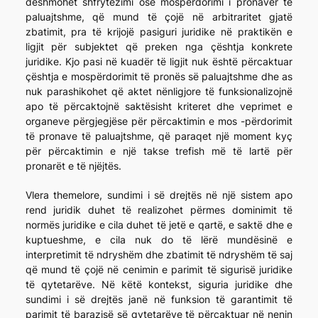
dëshmohet shfrytëzimi ose mospërdorimi i pronaver të
paluajtshme, që mund të çojë në arbitraritet gjatë
zbatimit, pra të krijojë pasiguri juridike në praktikën e
ligjit për subjektet që preken nga çështja konkrete
juridike. Kjo pasi në kuadër të ligjit nuk është përcaktuar
çështja e mospërdorimit të pronës së paluajtshme dhe as
nuk parashikohet që aktet nënligjore të funksionalizojnë
apo të përcaktojnë saktësisht kriteret dhe veprimet e
organeve përgjegjëse për përcaktimin e mos -përdorimit
të pronave të paluajtshme, që paraqet një moment kyç
për përcaktimin e një takse trefish më të lartë për
pronarët e të njëjtës.
Vlera themelore, sundimi i së drejtës në një sistem apo
rend juridik duhet të realizohet përmes dominimit të
normës juridike e cila duhet të jetë e qartë, e saktë dhe e
kuptueshme, e cila nuk do të lërë mundësinë e
interpretimit të ndryshëm dhe zbatimit të ndryshëm të saj
që mund të çojë në cenimin e parimit të sigurisë juridike
të qytetarëve. Në këtë kontekst, siguria juridike dhe
sundimi i së drejtës janë në funksion të garantimit të
parimit të barazisë së qytetarëve të përcaktuar në nenin