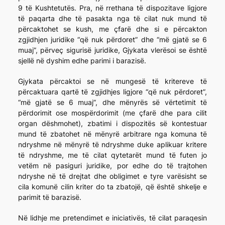
9 të Kushtetutës. Pra, në rrethana të dispozitave ligjore
të paqarta dhe të pasakta nga të cilat nuk mund të
përcaktohet se kush, me çfarë dhe si e përcakton
zgjidhjen juridike “që nuk përdoret” dhe “më gjatë se 6
muaj”, përveç sigurisë juridike, Gjykata vlerësoi se është
sjellë në dyshim edhe parimi i barazisë.
Gjykata përcaktoi se në mungesë të kritereve të
përcaktuara qartë të zgjidhjes ligjore “që nuk përdoret”,
“më gjatë se 6 muaj”, dhe mënyrës së vërtetimit të
përdorimit ose mospërdorimit (me çfarë dhe para cilit
organ dëshmohet), zbatimi i dispozitës së kontestuar
mund të zbatohet në mënyrë arbitrare nga komuna të
ndryshme në mënyrë të ndryshme duke aplikuar kritere
të ndryshme, me të cilat qytetarët mund të futen jo
vetëm në pasiguri juridike, por edhe do të trajtohen
ndryshe në të drejtat dhe obligimet e tyre varësisht se
cila komunë cilin kriter do ta zbatojë, që është shkelje e
parimit të barazisë.
Në lidhje me pretendimet e iniciativës, të cilat paraqesin