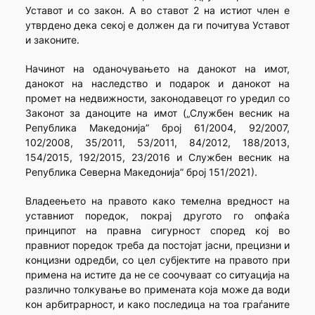
Уставот и со закон. А во ставот 2 на истиот член е
утврдено дека секој е должен да ги почитува Уставот
и законите.
Начинот на оданочувањето на данокот на имот,
данокот на наследство и подарок и данокот на
промет на недвижности, законодавецот го уредил со
Законот за даноците на имот („Службен весник на
Република Македонија” број 61/2004, 92/2007,
102/2008, 35/2011, 53/2011, 84/2012, 188/2013,
154/2015, 192/2015, 23/2016 и Службен весник на
Република Северна Македонија” број 151/2021).
Владеењето на правото како темелна вредност на
уставниот поредок, покрај другото гo опфаќа
принципот на правна сигурност според кој во
правниот поредок треба да постојат јасни, прецизни и
концизни одредби, со цел субјектите на правото при
примена на истите да не се соочуваат со ситуација на
различно толкување во примената која може да води
кон арбитрарност, и како последица на тоа граѓаните