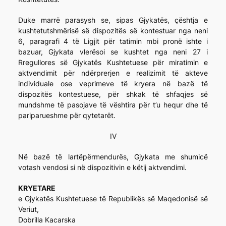
Duke marrë parasysh se, sipas Gjykatës, çështja e
kushtetutshmërisë së dispozitës së kontestuar nga neni
6, paragrafi 4 të Ligjit për tatimin mbi pronë ishte i
bazuar, Gjykata vlerësoi se kushtet nga neni 27 i
Rregullores së Gjykatës Kushtetuese për miratimin e
aktvendimit për ndërprerjen e realizimit të akteve
individuale ose veprimeve të kryera në bazë të
dispozitës kontestuese, për shkak të shfaqjes së
mundshme të pasojave të vështira për t’u hequr dhe të
pariparueshme për qytetarët.
IV
Në bazë të lartëpërmendurës, Gjykata me shumicë
votash vendosi si në dispozitivin e këtij aktvendimi.
KRYETARE
e Gjykatës Kushtetuese të Republikës së Maqedonisë së
Veriut,
Dobrilla Kacarska