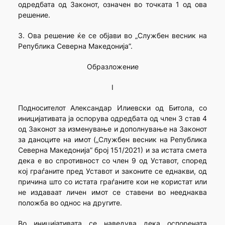
одредбата од Законот, означен во точката 1 од ова
решение.
3. Ова решение ќе се објави во „Службен весник на
Република Северна Македонија”.
Образложение
I
Подносителот Александар Илиевски од Битола, со
иницијативата ja оспорува одредбaта од член 3 став 4
од Законот за изменување и дополнување на Законот
за даноците на имот („Службен весник на Република
Северна Македонија” број 151/2021) и за истата смета
дека е во спротивност со член 9 од Уставот, според
кој граѓаните пред Уставот и законите се еднакви, од
причина што со истата граѓаните кои не користат или
не издаваат личен имот се ставени во нееднаква
положба во однос на другите.
Во иницијативата се наведува дека оспорената