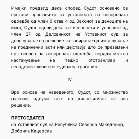
Имајќи предвид дека според Судот основано се
постави прашањето за уставноста на оспорената
одредба од член 6 став 4 од Законот за даноците на
имот, Судот оцени дека се исполнети и условите од
член 27 од Деловникот на Уставниот суд за
донесување на решение за запирање од извршување
на поединечни акти или дејствија што се преземени
врз основа на оспорената одредба, поради можно
настанување на тешко отстранливи и
ненадоместливи последици за граѓаните.
IV
Врз основа на наведеното, Судот, со мнозинство
гласови, одлучи како во диспозитивот на ова
решение.
ПРЕТСЕДАТЕЛ
на Уставниот суд на Република Северна Македонија,
Добрила Кацарска