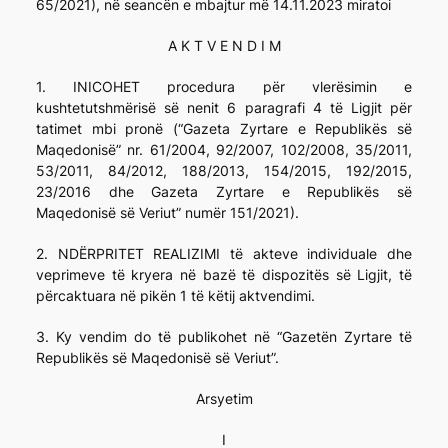
65/2021), në seancën e mbajtur më 14.11.2023 miratoi
A K T V E N D I M
1. INICOHET procedura për vlerësimin e
kushtetutshmërisë së nenit 6 paragrafi 4 të Ligjit për
tatimet mbi pronë (“Gazeta Zyrtare e Republikës së
Maqedonisë” nr. 61/2004, 92/2007, 102/2008, 35/2011,
53/2011, 84/2012, 188/2013, 154/2015, 192/2015,
23/2016 dhe Gazeta Zyrtare e Republikës së
Maqedonisë së Veriut” numër 151/2021).
2. NDËRPRITET REALIZIMI të akteve individuale dhe
veprimeve të kryera në bazë të dispozitës së Ligjit, të
përcaktuara në pikën 1 të këtij aktvendimi.
3. Ky vendim do të publikohet në “Gazetën Zyrtare të
Republikës së Maqedonisë së Veriut”.
Arsyetim
I