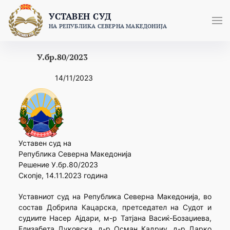
Skip
УСТАВЕН СУД
to
НА РЕПУБЛИКА СЕВЕРНА МАКЕДОНИЈА
content
У.бр.80/2023
14/11/2023
Уставен суд на
Република Северна Македонија
Решение У.бр.80/2023
Скопје, 14.11.2023 година
Уставниот суд на Република Северна Македонија, во
состав Добрила Кацарска, претседател на Судот и
судиите Насер Ајдари, м-р Татјана Васиќ-Бозаџиева,
Елизабета Дуковска, д-р Осман Кадриу, д-р Дарко