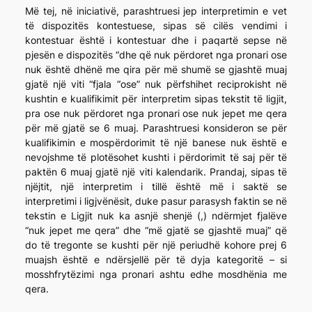
Më tej, në iniciativë, parashtruesi jep interpretimin e vet
të dispozitës kontestuese, sipas së cilës vendimi i
kontestuar është i kontestuar dhe i paqartë sepse në
pjesën e dispozitës “dhe që nuk përdoret nga pronari ose
nuk është dhënë me qira për më shumë se gjashtë muaj
gjatë një viti “fjala “ose” nuk përfshihet reciprokisht në
kushtin e kualifikimit për interpretim sipas tekstit të ligjit,
pra ose nuk përdoret nga pronari ose nuk jepet me qera
për më gjatë se 6 muaj. Parashtruesi konsideron se për
kualifikimin e mospërdorimit të një banese nuk është e
nevojshme të plotësohet kushti i përdorimit të saj për të
paktën 6 muaj gjatë një viti kalendarik. Prandaj, sipas të
njëjtit, një interpretim i tillë është më i saktë se
interpretimi i ligjvënësit, duke pasur parasysh faktin se në
tekstin e Ligjit nuk ka asnjë shenjë (,) ndërmjet fjalëve
“nuk jepet me qera” dhe “më gjatë se gjashtë muaj” që
do të tregonte se kushti për një periudhë kohore prej 6
muajsh është e ndërsjellë për të dyja kategoritë – si
mosshfrytëzimi nga pronari ashtu edhe mosdhënia me
qera.