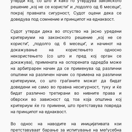
утврди кој, со што и како го утврдува законското
решение „кој не се користи“ и „подолго од 6 месеци“,
покрај правната сигурност, Судот оцени дека се
доведува под сомнение и принципот на еднаквост.
Судот утврди дека во отсуство на јасно уредени
критериуми на законското решение „кој не се
користи“, „подолго од 6 месеци“, и начинот на
докажување на користењето односно
некористењето (со што и пред кој орган се
докажува), примената на оспорената одредба може
на арбитрарен начин да се применува од различни
општини на различен начин со примена на различни
критериуми, со што граѓаните можат да бидат
доведени не само во правна несигурност, туку и ќе
бидат различно третирани во нивните права и
обврски во зависност од тоа која општина кој
критериум ќе го примени, што претставува повреда
на принципот на еднаквост.
Во однос на наводите на иницијативата кои
претставуваат барање за испитување на меѓусебна