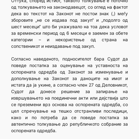
Оттука, според истиот, таквото толкување е поточно
од толкувањето на законодавецот, со оглед на фактот
дека во текстот на Законот не постои знак (,) меѓу
зборовите „не се издава под закуп“ и „подолго од
шест месеци“ што би укажувало на тоа дека условот
за временски период од 6 месеци е заемен за обете
категории – и некористење од страна на
сопственикот и неиздавање под закуп.
Согласно наведеното, подносителот бара Судот да
поведе постапка за оценување на уставноста на
оспорената одредба од Законот за изменување и
дополнување на Законот за даноците на имот и
истата да ја укине, а согласно член 27 од Деловникот,
Судот да донесе решение за запирање на
извршувањето на поединечни акти или дејствија што
се преземени врз основа на оспорената одредба, со
цел спречување на тешко отстранливи последици,
како и по потреба да се поведе постапка за
автентично толкување до републичкото собрание за
оспорената одредба.