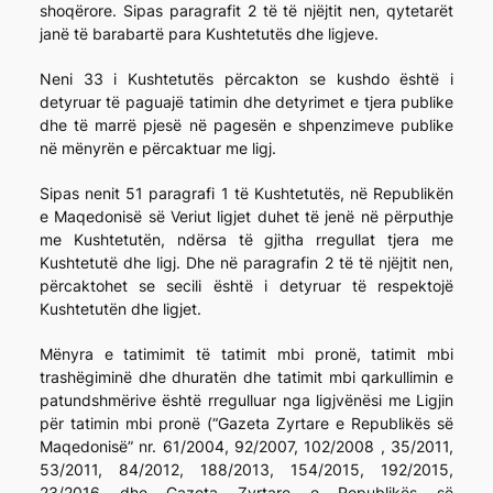
shoqërore. Sipas paragrafit 2 të të njëjtit nen, qytetarët
janë të barabartë para Kushtetutës dhe ligjeve.
Neni 33 i Kushtetutës përcakton se kushdo është i
detyruar të paguajë tatimin dhe detyrimet e tjera publike
dhe të marrë pjesë në pagesën e shpenzimeve publike
në mënyrën e përcaktuar me ligj.
Sipas nenit 51 paragrafi 1 të Kushtetutës, në Republikën
e Maqedonisë së Veriut ligjet duhet të jenë në përputhje
me Kushtetutën, ndërsa të gjitha rregullat tjera me
Kushtetutë dhe ligj. Dhe në paragrafin 2 të të njëjtit nen,
përcaktohet se secili është i detyruar të respektojë
Kushtetutën dhe ligjet.
Mënyra e tatimimit të tatimit mbi pronë, tatimit mbi
trashëgiminë dhe dhuratën dhe tatimit mbi qarkullimin e
patundshmërive është rregulluar nga ligjvënësi me Ligjin
për tatimin mbi pronë (“Gazeta Zyrtare e Republikës së
Maqedonisë” nr. 61/2004, 92/2007, 102/2008 , 35/2011,
53/2011, 84/2012, 188/2013, 154/2015, 192/2015,
23/2016 dhe Gazeta Zyrtare e Republikës së