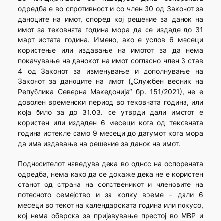
одредба е во спротивност и со член 30 од Законот за
даноците на имот, според кој решение за данок на
имот за тековната година мора да се издаде до 31
март истата година. Имено, ако е услов 6 месеци
користење или издавање на имотот за да нема
покачување на данокот на имот согласно член 3 став
4 од Законот за изменување и дополнување на
Законот за даноците на имот („Службен весник на
Република Северна Македонија“ бр. 151/2021), не е
доволен временски период во тековната година, или
која било за до 31.03. се утврди дали имотот е
користен или издаден 6 месеци кога од тековната
година истекле само 9 месеци до датумот кога мора
да има издавање на решение за данок на имот.
Подносителот наведува дека во однос на оспорената
одредба, нема како да се докаже дека не е користен
станот од страна на сопственикот и членовите на
потесното семејство и за колку време – дали 6
месеци во текот на календарската година или покусо,
кој нема обврска за пријавување престој во МВР и