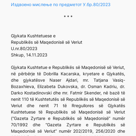
Издвоено мислење по предметот У.бр.80/2023
* * *
Gjykata Kushtetuese e
Republikës së Maqedonisë së Veriut
U.nr.80/2023
Shkup, 14.11.2023
Gjykata Kushtetue e Republikës së Maqedonisë së Veriut,
në përbërje të Dobrilla Kacarska, kryetare e Gjykatës,
dhe gjykatësve Naser Ajdari, mr. Tatjana Vasiq-
Bozaxhieva, Elizabeta Dukovska, dr. Osman Kadriu, dr.
Darko Kostadinovski dhe mr. Fatmir Skender, në bazë të
nenit 110 të Kushtetutës së Republikës së Maqedonisë së
Veriut dhe nenit 71 të Rregullores së Gjykatës
Kushtetuese të Republikës së Maqedonisë së Veriut
(“Gazeta Zyrtare e Republikës së Maqedonisë” numër
70/1992 dhe “Gazeta Zyrtare e Republikës së
Maqedonisë së Veriut” numër 202/2019, 256/2020 dhe