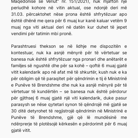
Maqedonisë së Veriut” nr. 151/2021), nuk mjafton një
periudhë kohore në vitin aktual, ose ndonjë deri më
31.03. përcaktohet nëse prona është shfrytëzuar apo
është dhënë me qera për 6 muaj kur kanë kaluar vetëm 9
muaj nga viti aktual deri në datën kur duhet të jepet
vendimi për tatimin mbi pronë.
Parashtruesi thekson se në lidhje me dispozitën e
kontestuar, nuk ka asnjë mënyrë për të vërtetuar se
banesa nuk është shfrytëzuar nga pronari dhe anëtarët e
familjes së ngushtë dhe për sa kohë – qoftë 6 muaj gjatë
vitit kalendarik apo në afat më të shkurtër, kush nuk e ka
për obligim që të paraqitet për qëndrimin e tij ë Ministrinë
e Punëve të Brendshme dhe nuk ka asnjë mënyrë për të
vërtetuar të kundërtën – se banesa nuk është përdorur
për gjithsej 6 muaj gjatë një viti kalendarik, duke pasur
parasysh se nëse qytetari synon të qëndrojë më gjatë se
30 ditë detyrohet të regjistrojë qëndrimin në Ministrinë e
Punëve të Brendshme, gjë që lë mundësinë me
ndërprerje të plotësojë kërkesën e përdorimit për 6 muaj
gjatë vitit.