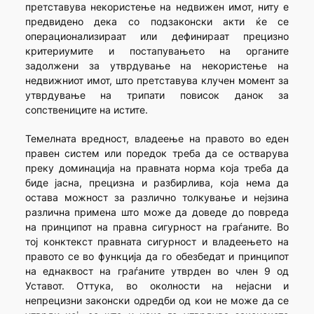
претставува некористење на недвижен имот, ниту е
предвидено дека со подзаконски акти ќе се
операционализираат или дефинираат прецизно
критериумите и постапувањето на органите
задолжени за утврдување на некористење на
недвижниот имот, што претставува клучен момент за
утврдување на трипати повисок данок за
сопствениците на истите.
Темелната вредност, владеење на правото во еден
правен систем или поредок треба да се остварува
преку доминација на правната норма која треба да
биде јасна, прецизна и разбирлива, која нема да
остава можност за различно толкување и нејзина
различна примена што може да доведе до повреда
на принципот на правна сигурност на граѓаните. Во
тој конктекст правната сигурност и владеењето на
правото се во функција да го обезбедат и принципот
на еднаквост на граѓаните утврден во член 9 од
Уставот. Оттука, во околности на нејасни и
непрецизни законски одредби од кои не може да се