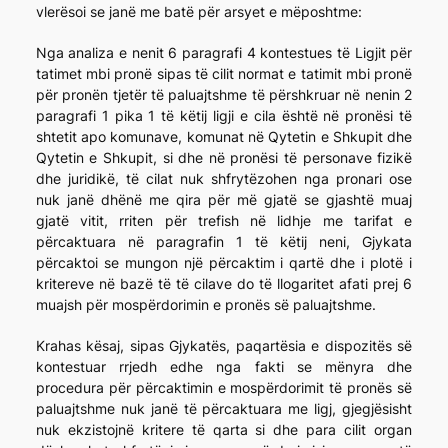
vlerësoi se janë me batë për arsyet e mëposhtme:
Nga analiza e nenit 6 paragrafi 4 kontestues të Ligjit për
tatimet mbi pronë sipas të cilit normat e tatimit mbi pronë
për pronën tjetër të paluajtshme të përshkruar në nenin 2
paragrafi 1 pika 1 të këtij ligji e cila është në pronësi të
shtetit apo komunave, komunat në Qytetin e Shkupit dhe
Qytetin e Shkupit, si dhe në pronësi të personave fizikë
dhe juridikë, të cilat nuk shfrytëzohen nga pronari ose
nuk janë dhënë me qira për më gjatë se gjashtë muaj
gjatë vitit, rriten për trefish në lidhje me tarifat e
përcaktuara në paragrafin 1 të këtij neni, Gjykata
përcaktoi se mungon një përcaktim i qartë dhe i plotë i
kritereve në bazë të të cilave do të llogaritet afati prej 6
muajsh për mospërdorimin e pronës së paluajtshme.
Krahas kësaj, sipas Gjykatës, paqartësia e dispozitës së
kontestuar rrjedh edhe nga fakti se mënyra dhe
procedura për përcaktimin e mospërdorimit të pronës së
paluajtshme nuk janë të përcaktuara me ligj, gjegjësisht
nuk ekzistojnë kritere të qarta si dhe para cilit organ