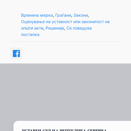
Времена мерка
, 
Граѓани
, 
Закони
, 
Оценување на уставност или законитост на
општи акти
, 
Решенија
, 
Се поведува
постапка
УСТАВЕН СУД НА РЕПУБЛИКА СЕВЕРНА