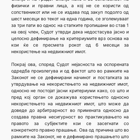
физички и правни лица, а кој не се користи од
сопственикот или не се издава под закуп подолго од
шест месеци во текот на една година, се зголемуваат
за три пати во однос на стапките пропишани во став 1
на овој член, Судот утврди дека недостасува јасно и
целосно дефинирање на критериумите врз основа на
кои ќе се пресмета рокот од 6 месеци за
некористење на недвижниот имот.
Покрај ова, според Судот нејасноста на оспорената
одредба произлегува и од фактот што во рамките на
Законот не се дефинирани начинот и постапката за
утврдување на некористењето на недвижниот имот,
односно не постојат јасни критериуми како, со што и
пред кој орган се докажува користењето односно
некористењето на недвижниот имот, што може да
доведе до арбитрарност во примената односно да
создава правна несигурност во практикувањето на
правото за субјектите кои се засегнати со
конкретното правно прашање. Ова од причина што во
рамките на Законот, не е дефинирано прашањето што