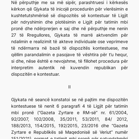
Në përputhje me sa më sipër, parashtruesi i kërkesës
kërkon që Gjykata të inicojë procedurën për vlerësimin e
kushtetutshmërisë së dispozitës së kontestuar të Ligjit
për ndryshimin dhe plotësimin e Ligjit për tatimin mbi
pronë dhe ndërprerjen e saj dhe në përputhje me nenin
27 të Rregullores, Gjykata të marrë aktvendim për
ndalimin e realizimit të akteve individuale ose veprimeve
të ndërmarra në bazë të dispozitës kontestuese, me
qëllim parandalimin e pasojave të vështira për t’u hequr,
si dhe, nëse është e nevojshme, të fillohet procedura për
interpretim autentik në kuvendin republikan për
dispozitën e kontestuar.
II
Gjykata në seancë konstatoi se në pajtim me dispozitën
kontestuese të nenit 6 paragrafi 4 të Ligjit për tatimin
mbi pronë (“Gazeta Zyrtare e RM-së” nr. 61/2004,
92/2007, 102/2008, 35/2011, 53/2011, 84/ 2012,
188/2013, 154/2015, 192/2015, 23/2016 dhe “Gazeta
Zyrtare e Republikës së Maqedonisë së Veriut” numër
151/2021), normat e tatimit mbi pronë për patundshmëri