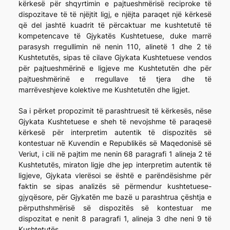
kërkesë për shqyrtimin e pajtueshmërisë reciproke të
dispozitave të të njëjtit ligj, e njëjta paraqet një kërkesë
që del jashtë kuadrit të përcaktuar me kushtetutë të
kompetencave të Gjykatës Kushtetuese, duke marrë
parasysh rregullimin në nenin 110, alinetë 1 dhe 2 të
Kushtetutës, sipas të cilave Gjykata Kushtetuese vendos
për pajtueshmërinë e ligjeve me Kushtetutën dhe për
pajtueshmërinë e rregullave të tjera dhe të
marrëveshjeve kolektive me Kushtetutën dhe ligjet.
Sa i përket propozimit të parashtruesit të kërkesës, nëse
Gjykata Kushtetuese e sheh të nevojshme të paraqesë
kërkesë për interpretim autentik të dispozitës së
kontestuar në Kuvendin e Republikës së Maqedonisë së
Veriut, i cili në pajtim me nenin 68 paragrafi 1 alineja 2 të
Kushtetutës, miraton ligje dhe jep interpretim autentik të
ligjeve, Gjykata vlerësoi se është e parëndësishme për
faktin se sipas analizës së përmendur kushtetuese-
gjyqësore, për Gjykatën me bazë u parashtrua çështja e
përputhshmërisë së dispozitës së kontestuar me
dispozitat e nenit 8 paragrafi 1, alineja 3 dhe neni 9 të
Kushtetutës.