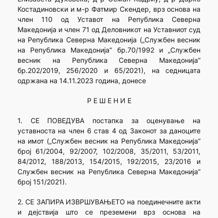
Костадиновски и м-р Фатмир Скендер, врз основа на
член 110 од Уставот на Република Северна
Македонија и член 71 од Деловникот на Уставниот суд
на Република Северна Македонија („Службен весник
на Република Македонија” бр.70/1992 и „Службен
весник на Република Северна Македонија”
бр.202/2019, 256/2020 и 65/2021), на седницата
одржана на 14.11.2023 година, донесе
Р Е Ш Е Н И Е
1. СЕ ПОВЕДУВА постапка за оценување на
уставноста на член 6 став 4 од Законот за даноците
на имот („Службен весник на Република Македонија”
број 61/2004, 92/2007, 102/2008, 35/2011, 53/2011,
84/2012, 188/2013, 154/2015, 192/2015, 23/2016 и
Службен весник на Република Северна Македонија”
број 151/2021).
2. СЕ ЗАПИРА ИЗВРШУВАЊЕТО на поединечните акти
и дејствија што се преземени врз основа на