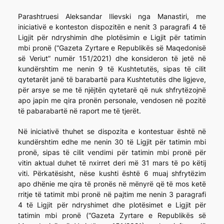
Parashtruesi Aleksandar Ilievski nga Manastiri, me
iniciativë e konteston dispozitën e nenit 3 paragrafi 4 të
Ligjit për ndryshimin dhe plotësimin e Ligjit për tatimin
mbi pronë (“Gazeta Zyrtare e Republikës së Maqedonisë
së Veriut” numër 151/2021) dhe konsideron të jetë në
kundërshtim me nenin 9 të Kushtetutës, sipas të cilit
qytetarët janë të barabartë para Kushtetutës dhe ligjeve,
për arsye se me të njëjtën qytetarë që nuk shfrytëzojnë
apo japin me qira pronën personale, vendosen në pozitë
të pabarabartë në raport me të tjerët.
Në iniciativë thuhet se dispozita e kontestuar është në
kundërshtim edhe me nenin 30 të Ligjit për tatimin mbi
pronë, sipas të cilit vendimi për tatimin mbi pronë për
vitin aktual duhet të nxirret deri më 31 mars të po këtij
viti. Përkatësisht, nëse kushti është 6 muaj shfrytëzim
apo dhënie me qira të pronës në mënyrë që të mos ketë
rritje të tatimit mbi pronë në pajtim me nenin 3 paragrafi
4 të Ligjit për ndryshimet dhe plotësimet e Ligjit për
tatimin mbi pronë (“Gazeta Zyrtare e Republikës së