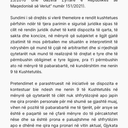
Maqedonisë së Veriut” numër 151/2021).
Sundimi i së drejtës si vlerë themelore e rendit kushtetues
përfshin ndër të tjera parimin e sigurisë juridike sipas të
cilit në rendin juridik duhet të ketë dispozita të qarta, të
sakta dhe koncize, në mënyrë që subjektet e ligjit gjatë
zbatimit të mos përballen me situatën e interpretimit të
ndryshëm që mund të çojë në arbitraritet dhe si rrjedhojë
qytetarët nuk mund të realizojnë të drejtat e tyre dhe të
përmbushin obligimet e tyre ligjore, pra t’i përmbushin
ato në mënyrë të pabarabartë, në kundërshtim me nenin
9 të Kushtetutës.
Pretendimet e parashtruesit në iniciativë se dispozita e
kontestuar bie ndesh me nenin 9 të Kushtetutës në
mënyrë që qytetarët të cilët nuk shfrytëzojnë apo japin
me qira pronën personale për më shumë se gjashtë muaj,
vihen në pozitë të pabarabartë me të tjerët, për arsye se
është e paqartë se në çfarë mënyre do të përcaktohet
nëse dhe sa është prona e paluajtshme në shfrytëzim
apo e dhënë me qira nga pronari në vitin aktual, Gjykata