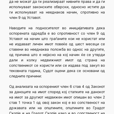
да не можат да ги реализираат нивните права и да ги
исполнуваат законските обврски, односно истите да
ги исполнуваат на нееднаков начин, спротивно на
член 9 од Уставот.
Наводите на подносителот во иницијативата дека
оспорената одредба е во спротивност со член 9 од
Уставот на начин што граѓаните кои не користат или
не издаваат личен имот повеќе од шест месеци се
ставени во нееднаква положба во однос на другите,
од причина што е нејасно на кој начин ќе се утврди
дали и колку недвижниот имот од страна на
сопственикот се користи или се издава под закуп во
тековната година, Судот оцени дека се основани од
следните причини:
Од анализата на оспорениот член 6 став 4 од Законот
за даноците на имот според кој стапките на данокот
на имот за другиот недвижен имот опишан во член 2
став 1 точка 1 од овој закон кој е во сопственост на
државата или на општините, општините во Градот
Скопје и на Градот Скопје како и во сопственост на