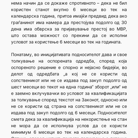
нема начин да се докаже спротивното – дека не бил
користен станот вкупно 6 месеци во тек на
календарска година, притоа имајќи предвид дека ако
граѓанинот има намера да престојува подолго од 30
дена има обврска за пријавување престој во МВР,
што остава можност со прекини да се исполни
условот за користење 6 месеци во тек на годината.
Понатаму, во иницијативата подносителот дава и свое
толкување на оспорената одредба, според која
оспореното решение е спорно и нејасно бидејќи, во
делот од одредбата „а кој не се користи од
сопственикот или не се издава под закуп подолго од
шест месеци во текот на една година“ зборот „или“ не
е заемно вклучувачки во условот за квалификацијата
за толкување според текстот на Законот, односно или
не се користи од страна на сопственикот или не се
издава под закуп подолго од 6 месеци. Подносителот
смета дека за квалификација на некористење на стан
не мора да се исполнува услов да се користи
минимум 6 месеци во тек на календарска година.