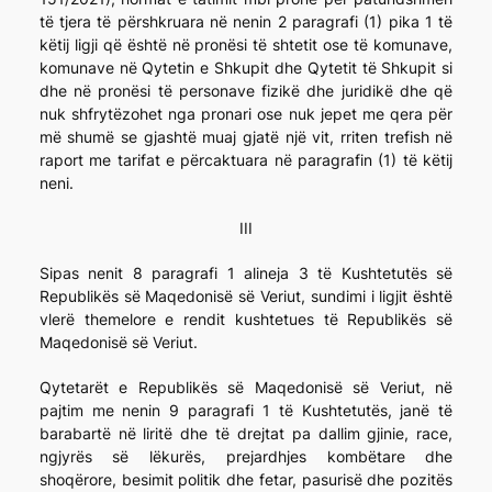
të tjera të përshkruara në nenin 2 paragrafi (1) pika 1 të
këtij ligji që është në pronësi të shtetit ose të komunave,
komunave në Qytetin e Shkupit dhe Qytetit të Shkupit si
dhe në pronësi të personave fizikë dhe juridikë dhe që
nuk shfrytëzohet nga pronari ose nuk jepet me qera për
më shumë se gjashtë muaj gjatë një vit, rriten trefish në
raport me tarifat e përcaktuara në paragrafin (1) të këtij
neni.
III
Sipas nenit 8 paragrafi 1 alineja 3 të Kushtetutës së
Republikës së Maqedonisë së Veriut, sundimi i ligjit është
vlerë themelore e rendit kushtetues të Republikës së
Maqedonisë së Veriut.
Qytetarët e Republikës së Maqedonisë së Veriut, në
pajtim me nenin 9 paragrafi 1 të Kushtetutës, janë të
barabartë në liritë dhe të drejtat pa dallim gjinie, race,
ngjyrës së lëkurës, prejardhjes kombëtare dhe
shoqërore, besimit politik dhe fetar, pasurisë dhe pozitës