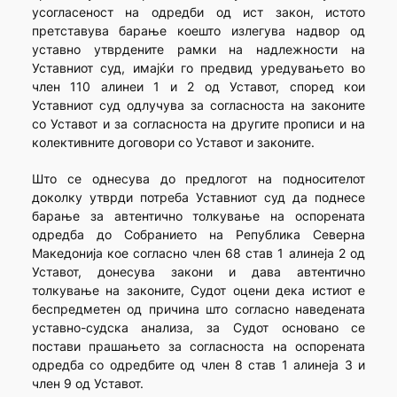
усогласеност на одредби од ист закон, истото
претставува барање коешто излегува надвор од
уставно утврдените рамки на надлежности на
Уставниот суд, имајќи го предвид уредувањето во
член 110 алинеи 1 и 2 од Уставот, според кои
Уставниот суд одлучува за согласноста на законите
со Уставот и за согласноста на другите прописи и на
колективните договори со Уставот и законите.
Што се однесува до предлогот на подносителот
доколку утврди потреба Уставниот суд да поднесе
барање за автентично толкување на оспорената
одредба до Собранието на Република Северна
Македонија кое согласно член 68 став 1 алинеја 2 од
Уставот, донесува закони и дава автентично
толкување на законите, Судот оцени дека истиот е
беспредметен од причина што согласно наведената
уставно-судска анализа, за Судот основано се
постави прашањето за согласноста на оспорената
одредба со одредбите од член 8 став 1 алинеја 3 и
член 9 од Уставот.