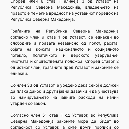
Според член 8 став 1 алинеја 3 од Уставот на
Република Северна Македонија, владеењето на
правото е темелна вредност на уставниот поредок на
Република Северна Македонија.
Граѓаните на Република Северна Македонија
согласно член 9 став 1 од Уставот, се еднакви во
слободите и правата независно од полот, расата,
бојата на кожата, националното и социјалното
потекло, политичкото и верското уверување,
имотната и општествената положба. Според ставот 2
од истиот член, граѓаните пред Уставот и законите се
еднакви.
Со член 33 од Уставот, е уредено дека секој е должен
да плаќа данок и други јавни давачки и да учествува
во намирувањето на јавните расходи на начин
утврден со закон.
Согласно член 51 став 1 од Уставот, во Република
Северна Македонија законите мора да бидат во
согласност со Уставот, а сите други прописи со