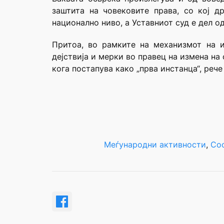
заштита на
човековите права, со кој д
национално ниво, а Уставниот суд е дел о
Притоа, во рамките на механизмот на 
дејствија и мерки во правец на
измена на 
кога постапува како „прва инстанца“, реч
Меѓународни активности
, 
Со