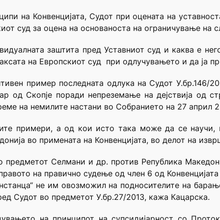
ципи на Конвенцијата, Судот при
оцената на уставност
иот суд за оцена на основаноста на ограничување на с
дивидуалната заштита пред Уставниот
суд и каква е нег
раксата на Европскиот суд при одлучувањето и да ја п
зитивен пример последната одлука на
Судот У.бр.146/20
ар од Скопје поради непреземање на дејствија од с
реме на немилите настани во Собранието на 27 април 2
ните примери, а од кои исто така може да се научи, 
донија во примената на Конвенцијата, во делот на извр
во предметот Селмани и др. против
Република Македони
 правото на правично судење од член 6 од Конвенцијата 
инстанца“ не им овозможил на подносителите на барањ
ред Судот во предметот У.бр.27/2013, кажа Кацарска.
едувањето на принципот на
супсидијарност со Проток