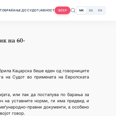
Т
ОБРАЌАЊЕ ДО СУДОТ
ЈАВНОСТ
MK
SQ
EN
BCCF
ик на 60-
обрила Кацарска беше еден од говорниците
та на Судот во примената на Европската
јата, или пак да постапува по барања за
ач на уставните норми, ги има предвид и
 меѓународно-правни документи, а особено
војот говор.