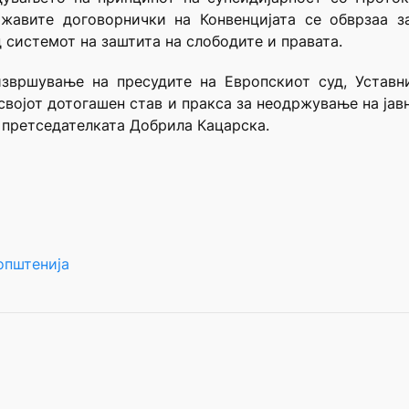
ржавите договорнички на Конвенцијата се обврзаа 
д системот на заштита на слободите и правата.
извршување на пресудите на Европскиот
суд, Устав
својот дотогашен став и пракса за неодржување на јавн
е претседателката Добрила Кацарска.
општенија