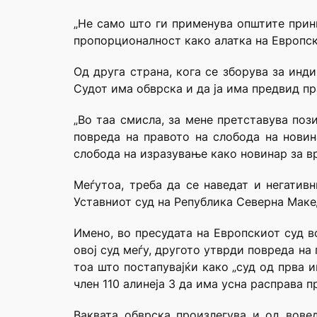
„Не само што ги применува општите прин
пропорционалност како алатка на Европск
Од друга страна, кога се зборува за ин
Судот има обврска и да ја има предвид п
„Во таа смисла, за мене претставува по
повреда на правото на
слобода на новин
слобода на изразување како новинар за в
Меѓутоа, треба да се наведат и негатив
Уставниот суд на Република Северна Маке
Имено, во пресудата на Европскиот суд 
овој суд меѓу, другото утврди повреда на
тоа што постапувајќи како „суд од прва 
член 110 алинеја 3 да има усна расправа п
Ваквата обврска произлегува и од вов