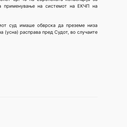
за
применување на системот на ЕКЧП на
ниот суд имаше обврска да преземе низа
а (усна) расправа пред Судот, во случаите