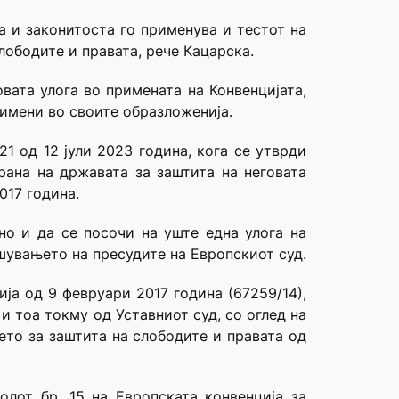
а и законитоста го применува и тестот на
лободите и правата, рече Кацарска.
овата улога во примената на Конвенцијата,
римени во своите образложенија.
21 од 12 јули 2023 година, кога се утврди
трана на
државата за заштита на неговата
017 година.
но и да се посочи на уште една улога на
шувањето на пресудите на Европскиот суд.
ја од 9 февруари 2017 година (67259/14),
и тоа токму од Уставниот суд, со оглед на
ето за заштита на слободите и правата од
олот бр. 15 на Европската конвенција за