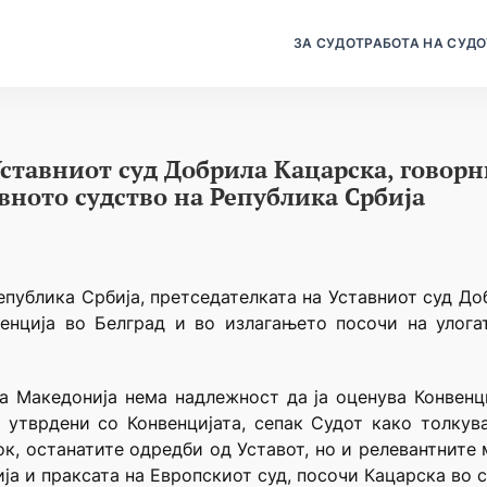
ЗА СУДОТ
РАБОТА НА СУДО
ставниот суд Добрила Кацарска, говорн
вното судство на Република Србија
епублика Србија, претседателката на Уставниот суд Д
енција во Белград и во излагањето посочи на улога
а Македонија нема надлежност да ја оценува Конвенци
 утврдени со Конвенцијата, сепак Судот како толкув
к, останатите одредби од Уставот, но и релевантните
а и праксата на Европскиот суд, посочи Кацарска во с