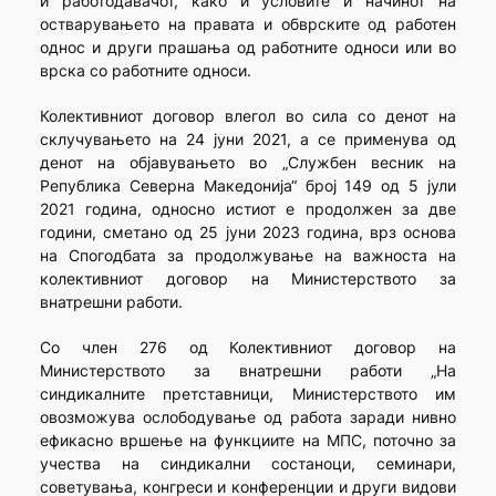
и работодавачот, како и условите и начинот на
остварувањето на правата и обврските од работен
однос и други прашања од работните односи или во
врска со работните односи.
Колективниот договор влегол во сила со денот на
склучувањето на 24 јуни 2021, а се применува од
денот на објавувањето во „Службен весник на
Република Северна Македонија“ број 149 од 5 јули
2021 година, односно истиот е продолжен за две
години, сметано од 25 јуни 2023 година, врз основа
на Спогодбата за продолжување на важноста на
колективниот договор на Министерството за
внатрешни работи.
Со член 276 од Колективниот договор на
Министерството за внатрешни работи „На
синдикалните претставници, Министерството им
овозможува ослободување од работа заради нивно
ефикасно вршење на функциите на МПС, поточно за
учества на синдикални состаноци, семинари,
советувања, конгреси и конференции и други видови