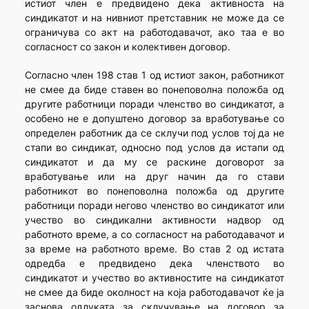
истиот член е предвидено дека активноста на
синдикатот и на нивниот претставник не може да се
ограничува со акт на работодавачот, ако таа е во
согласност со закон и колективен договор.
Согласно член 198 став 1 од истиот закон, работникот
не смее да биде ставен во понеповолна положба од
другите работници поради членство во синдикатот, а
особено не е допуштено договор за вработување со
определен работник да се склучи под услов тој да не
стапи во синдикат, односно под услов да истапи од
синдикатот и да му се раскине договорот за
вработување или на друг начин да го стави
работникот во понеповолна положба од другите
работници поради негово членство во синдикатот или
учество во синдикални активности надвор од
работното време, а со согласност на работодавачот и
за време на работното време. Во став 2 од истата
одредба е предвидено дека членството во
синдикатот и учество во активностите на синдикатот
не смее да биде околност на која работодавачот ќе ја
заснова одлуката за склучување на договор за