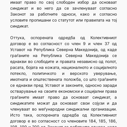
имаат право по свој слободен избор да основаат
синдикат и во него да се зачленуваат согласно
Законот за работните односи, како и согласно
условите пропишани со статутот или правилата на тој
синдикат.
Оттука, оспорената одредба од Колективниот
договор е во согласност со член 9 и член 37 од
Уставот на Република Северна Македонија, од каде
граѓаните на Република Северна Македонија се
еднакви во слободите и правата независно од полот,
расата, бојата на кожата, националното и социјалното
потекло, политичкото и верското уверување,
имотната и општествената положба, со што граѓаните
се еднакви пред Уставот и законите, односно заради
остварување на своите економски и социјални права
граѓаните имаат право да основаат синдикат, а
синдикатите можат да основаат свои сојузи и да
членуваат во меѓународни синдикални организации.
Исто така, оспорената одредба од Колективниот
договор е во согласност со членовите 184, 185, 186,
198, 199 и 200 од Законот за работните односи, каде