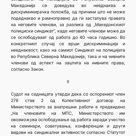
Македонија се доведува во нееднаква и
дискриминирачка положба, од причини што не може
подеднакво и рамноправно да ги застапува правата
на неговите членови, за разлика од „Македонскиот
полициски синдикат“, каде неговите членови може да
се ослободуваат од работа до 40 часа годишно. Во
конкретниот случај се врши дискриминација и
нееднаквост, како на самиот Синдикат на полицијата
во Република Северна Македонија, така и на нивните
членови од аспект на заштита на нивните права,
согласно Закон.
II
Судот на седницата утврди дека со оспорениот член
276 став 2 од Колективниот договор на
Министерството за внатрешни работи е предвидено
„На членовите на МПС, Министерството им
овозможува ослободување од работа заради учество
на семинари, советувања, конференции и други
видови на синдикални активности согласно Статутот