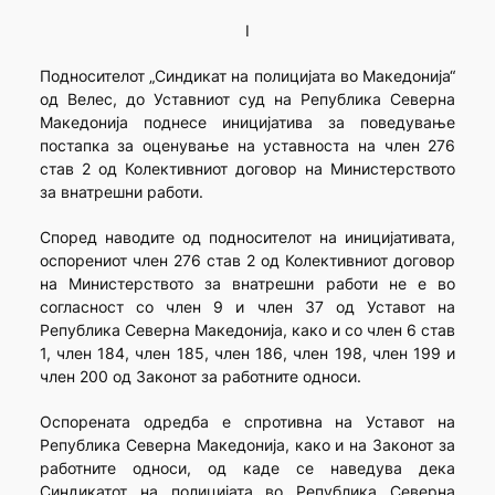
I
Подносителот „Синдикат на полицијата во Македонија“
од Велес, до Уставниот суд на Република Северна
Македонија поднесе иницијатива за поведување
постапка за оценување на уставноста на член 276
став 2 од Колективниот договор на Министерството
за внатрешни работи.
Според наводите од подносителот на иницијативата,
оспорениот член 276 став 2 од Колективниот договор
на Министерството за внатрешни работи не е во
согласност со член 9 и член 37 од Уставот на
Република Северна Македонија, како и со член 6 став
1, член 184, член 185, член 186, член 198, член 199 и
член 200 од Законот за работните односи.
Оспорената одредба е спротивна на Уставот на
Република Северна Македонија, како и на Законот за
работните односи, од каде се наведува дека
Синдикатот на полицијата во Република Северна