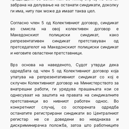
забрана на делување на останати синдикати, доколку
ги има, ниту пак може да имаат таква цел.
Согласно член 5 од Колективниот договор, синдикат
во смисла на овој колективен договор е
Македонскиот полициски синдикат, како
репрезентативен синдикат претставуван од
претседателот на Македонскиот полициски синдикат
и неговите овластени претставници.
Врз основа на наведеното, Судот утврди дека
одредбата од член 5 од Колективниот договор која
упатува на репрезентативниот синдикат со кој е
склучен Колективниот договор на Министерството за
внатрешни работи, ги уредува прашањата кои се
однесуваат на заштита на правата на синдикалните
претставници во нивниот работен однос. Во
конкретниот случај, со оспорената одредба
останатите регистрирани синдикати во Централниот
регистар не се доведени во нееднаква и
дискриминирачка положба, затоа што работниците