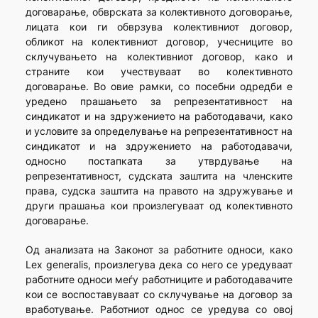
договарање, обврската за колективното договорање,
лицата кои ги обврзува колективниот договор,
обликот на колективниот договор, учесниците во
склучувањето на колективниот договор, како и
страните кои учествуваат во колективното
договарање. Во овие рамки, со посебни одредби е
уредено прашањето за репрезентативност на
синдикатот и на здружението на работодавачи, како
и условите за определување на репрезентативност на
синдикатот и на здружението на работодавачи,
односно постапката за утврдување на
репрезентативност, судската заштита на членските
права, судска заштита на правото на здружување и
други прашања кои произлегуваат од колективното
договарање.
Од анализата на Законот за работните односи, како
Lex generalis, произлегува дека со него се уредуваат
работните односи меѓу работниците и работодавачите
кои се воспоставуваат со склучување на договор за
вработување. Работниот однос се уредува со овој