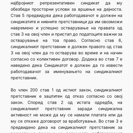
најбројниот репрезентативен синдикат да му
обезбеди просторни услови за вршење на дејноста.
Став 5 предвидува дека работодавачот е должен на
синдикатите и нивните претставници да им овозможи
навремено и успешно остварување на правата од
став 3 на овој член и пристап до податоците важни за
остварување на тоа право. Согласно став 6,
синдикалниот претставник е должен правото од став
3 на овој член да го остварува во време и на начин
согласно со колективен договор. Додека во став 7 е
наведено дека Синдикатот е должен да го извести
работодавачот за именувањето на синдикалниот
претставник.
Во член 200 став 1 од истиот закон, синдикалниот
претставник е заштитен од отказ согласно со овој
закон. Според став 2 од истата одредба, на
синдикалниот претставник заради синдикална
активност не може да му се намали платата или да
му се откаже договорот за вработување. Во став 3 е
предвидено дека на синдикалниот претставник за