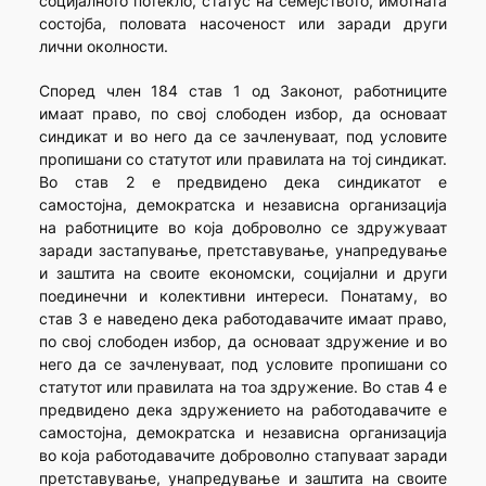
социјалното потекло, статус на семејството, имотната
состојба, половата насоченост или заради други
лични околности.
Според член 184 став 1 од Законот, работниците
имаат право, по свој слободен избор, да основаат
синдикат и во него да се зачленуваат, под условите
пропишани со статутот или правилата на тој синдикат.
Во став 2 е предвидено дека синдикатот е
самостојна, демократска и независна организација
на работниците во која доброволно се здружуваат
заради застапување, претставување, унапредување
и заштита на своите економски, социјални и други
поединечни и колективни интереси. Понатаму, во
став 3 е наведено дека работодавачите имаат право,
по свој слободен избор, да основаат здружение и во
него да се зачленуваат, под условите пропишани со
статутот или правилата на тоа здружение. Во став 4 е
предвидено дека здружението на работодавачите е
самостојна, демократска и независна организација
во која работодавачите доброволно стапуваат заради
претставување, унапредување и заштита на своите