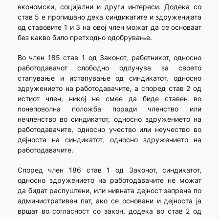
економски, социјални и други интереси. Додека со
став 5 е пропишано дека синдикатите и здруженијата
од ставовите 1 и 3 на овој член можат да се основаат
без какво било претходно одобрување.
Во член 185 став 1 од Законот, работникот, односно
работодавачот слободно одлучува за своето
стапување и истапување од синдикатот, односно
здружението на работодавачите, а според став 2 од
истиот член, никој не смее да биде ставен во
понеповолна положба поради членство или
нечленство во синдикатот, односно здружението на
работодавачите, односно учество или неучество во
дејноста на синдикатот, односно здружението на
работодавачите.
Според член 186 став 1 од Законот, синдикатот,
односно здружението на работодавачите не можат
да бидат распуштени, или нивната дејност запрена по
административен пат, ако се основани и дејноста ја
вршат во согласност со закон, додека во став 2 од