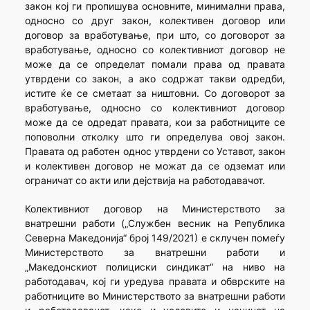
закон кој ги пропишува основните, минимални права,
односно со друг закон, колективен договор или
договор за вработување, при што, со договорот за
вработување, односно со колективниот договор не
може да се определат помали права од правата
утврдени со закон, а ако содржат такви одредби,
истите ќе се сметаат за ништовни. Со договорот за
вработување, односно со колективниот договор
може да се одредат правата, кои за работниците се
поповолни отколку што ги определува овој закон.
Правата од работен однос утврдени со Уставот, закон
и колективен договор не можат да се одземат или
ограничат со акти или дејствија на работодавачот.
Колективниот договор на Министерството за
внатрешни работи („Службен весник на Република
Северна Македонија“ број 149/2021) е склучен помеѓу
Министерството за внатрешни работи и
„Македонскиот полициски синдикат“ на ниво на
работодавач, кој ги уредува правата и обврските на
работниците во Министерството за внатрешни работи