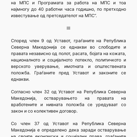
на МПС и Програмата за работа на МПС и тоа
најмногу до 40 работни часа годишно, по претходно
известување од претседателот на МПС“.
III
Според член 9 од Уставот, граѓаните на Република
Северна Македонија се еднакви во слободите и
правата независно од полот, расата, бојата на кожата,
националното и социјалното потекло, политичкото и
верското уверување, имотната и општествената
положба. Граѓаните пред Уставот и законите се
еднакви.
Согласно член 32 од Уставот на Република Северна
Македонија, остварувањето на правата на
вработените и нивната положба се уредуваат со
закон и со колективен договор.
Со член 37 од Уставот на Република Северна
Македонија е определено дека заради остварување
на своите економски и социјални права, граѓаните