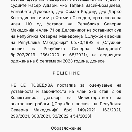
судиите Насер Ајдари, м-р Татјана Васиќ-Бозаџиева,
Елизабета Дуковска, д-р Осман Кадриу, д-р Дарко
Костадиновски и м-р Фатмир Скендер, врз основа на
член 110 од Уставот на Република Северна
Македонија и член 71 од Деловникот на Уставниот суд
на Република Северна Македонија („Службен весник
на Република Македонија” бр.70/1992 и „Службен
весник на Република Северна Македонија”
бр.202/2019, 256/2020 и 65/2021), на седницата
одржана на 6 септември 2023 година, донесе
Р Е Ш Е Н И Е
НЕ СЕ ПОВЕДУВА постапка за оценување на
уставноста и законитоста на член 276 став 2 од
Колективниот договор на Министерството за
внатрешни работи („Службен весник на Република
Северна Македонија“ број 149/2021, 163/2021,
299/2021, 303/2021, 32/2022 и 54/2023).
Образложение