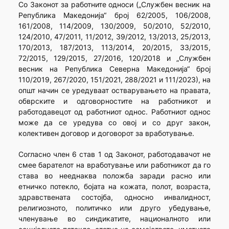
Со Законот за работните односи („Службен весник на
Република Македонија“ број 62/2005, 106/2008,
161/2008, 114/2009, 130/2009, 50/2010, 52/2010,
124/2010, 47/2011, 11/2012, 39/2012, 13/2013, 25/2013,
170/2013, 187/2013, 113/2014, 20/2015, 33/2015,
72/2015, 129/2015, 27/2016, 120/2018 и „Службен
весник на Република Северна Македонија“ број
110/2019, 267/2020, 151/2021, 288/2021 и 111/2023), на
општ начин се уредуваат остварувањето на правата,
обврските и одговорностите на работникот и
работодавецот од работниот однос. Работниот однос
може да се уредува со овој и со друг закон,
колективен договор и договорот за вработување.
Согласно член 6 став 1 од Законот, работодавачот не
смее барателот на вработување или работникот да го
става во нееднаква положба заради расно или
етничко потекло, бојата на кожата, полот, возраста,
здравствената состојба, односно инвалидност,
религиозното, политичко или друго убедување,
членување во синдикатите, националното или