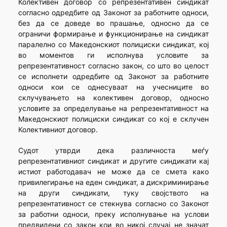
Колективен договор со репрезентативен синдикат
согласно одредбите од Законот за работните односи,
без да се доведе во прашање, односно да се
ограничи формирање и функционирање на синдикат
паралелно со Македонскиот полициски синдикат, кој
во моментов ги исполнува условите за
репрезентативност согласно закон, со што во целост
се исполнети одредбите од Законот за работните
односи кои се однесуваат на учесниците во
склучувањето на колективен договор, односно
условите за определување на репрезентативност на
Македонскиот полициски синдикат со кој е склучен
Колективниот договор.
Судот утврди дека различноста меѓу
репрезентативниот синдикат и другите синдикати кај
истиот работодавач не може да се смета како
привилегирање на еден синдикат, а дискриминирање
на други синдикати, туку својството на
репрезентативност се стекнува согласно со Законот
за работни односи, преку исполнување на услови
предвидени со закон кои во никој случај не значат