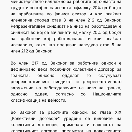
министерството надлежно за работите од областа на
трудот и во кој се зачленети најмалку 20% од бројот
на вработените во јавниот сектор и кои плаќаат
членарина според став 3 на член 212 од Законот.
Репрезентативен синдикат на ниво на работодавач е
синдикат во кој се зачленети најмалку 20% од бројот
на вработени кај работодавачот и кои плаќаат
членарина, како што прецизно наведува став 5 на
член 212 од Законот.
Во член 217 од Законот за работните односи е
дефинирано дека посебниот колективен договор за
гранката, односно одделот го склучуваат
репрезентативниот синдикат и репрезентативното
здружение на работодавачите на ниво на гранка,
односно оддел, согласно со Националната
класификација на дејности.
Во Законот за работните односи, во глава XIX
„Колективни договори“ уредени се видовите на
колективни договори, примената и важноста на
колективниот договор, предметот на колективното