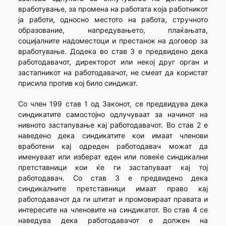
вработување, за промена на работата која работникот
ја работи, односно местото на работа, стручното
образование, напредувањето, плаќањата,
социјалните надоместоци и престанок на договор за
вработување. Додека во став 3 е предвидено дека
работодавачот, директорот или некој друг орган и
застапникот на работодавачот, не смеат да користат
присила против кој било синдикат.
Со член 199 став 1 од Законот, се предвидува дека
синдикатите самостојно одлучуваат за начинот на
нивното застапување кај работодавачот. Во став 2 е
наведено дека синдикатите кои имаат членови
вработени кај одреден работодавач можат да
именуваат или изберат еден или повеќе синдикални
претставници кои ќе ги застапуваат кај тој
работодавач. Со став 3 е предвидено дека
синдикалните претставници имаат право кај
работодавачот да ги штитат и промовираат правата и
интересите на членовите на синдикатот. Во став 4 се
наведува дека работодавачот е должен на