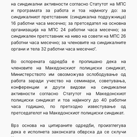
на синдикални активности согласно Статутот на МПС
и програмата за работа и тоа најмногу до: за
синдикалниот претставник (синдикална подружница)
16 работни часа месечно; за претседател на основна
организација на МПС 24 работни часа месечно; за
синдикален претставник на ниво на совети на МПС 26
работни часа месечно; за членовите на синдикалните
органи и тела 32 работни часа месечно“.
Во оспорената одредба е пропишано дека на
членовите на Македонскиот полициски синдикат,
Министерството им овозможува ослободување од
работа заради учество на семинари, советувања,
конференции и други видови на синдикални
активности согласно Статутот на Македонскиот
полициски синдикат и тоа најмногу до 40 работни
часа годишно, по претходно известување од
претседателот на Македонскиот полициски синдикат.
Врз основа на цитираните одредби, произглегува
дека е исполнета законската обврска да се склучи