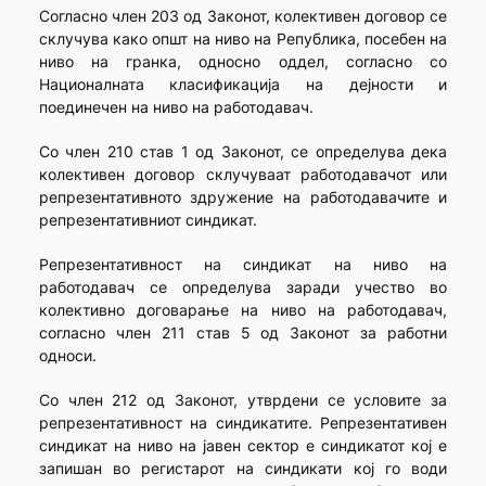
Согласно член 203 од Законот, колективен договор се
склучува како општ на ниво на Република, посебен на
ниво на гранка, односно оддел, согласно со
Националната класификација на дејности и
поединечен на ниво на работодавач.
Со член 210 став 1 од Законот, се определува дека
колективен договор склучуваат работодавачот или
репрезентативното здружение на работодавачите и
репрезентативниот синдикат.
Репрезентативност на синдикат на ниво на
работодавач се определува заради учество во
колективно договарање на ниво на работодавач,
согласно член 211 став 5 од Законот за работни
односи.
Со член 212 од Законот, утврдени се условите за
репрезентативност на синдикатите. Репрезентативен
синдикат на ниво на јавен сектор е синдикатот кој е
запишан во регистарот на синдикати кој го води