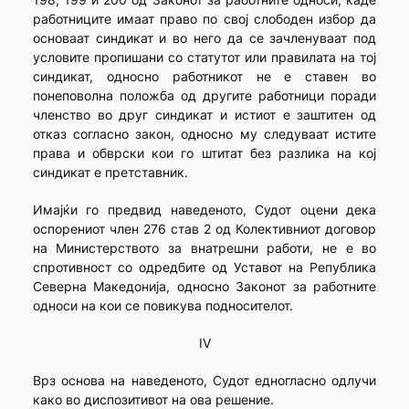
работниците имаат право по свој слободен избор да
основаат синдикат и во него да се зачленуваат под
условите пропишани со статутот или правилата на тој
синдикат, односно работникот не е ставен во
понеповолна положба од другите работници поради
членство во друг синдикат и истиот е заштитен од
отказ согласно закон, односно му следуваат истите
права и обврски кои го штитат без разлика на кој
синдикат е претставник.
Имајќи го предвид наведеното, Судот оцени дека
оспорениот член 276 став 2 од Колективниот договор
на Министерството за внатрешни работи, не е во
спротивност со одредбите од Уставот на Република
Северна Македонија, односно Законот за работните
односи на кои се повикува подносителот.
IV
Врз основа на наведеното, Судот едногласно одлучи
како во диспозитивот на ова решение.