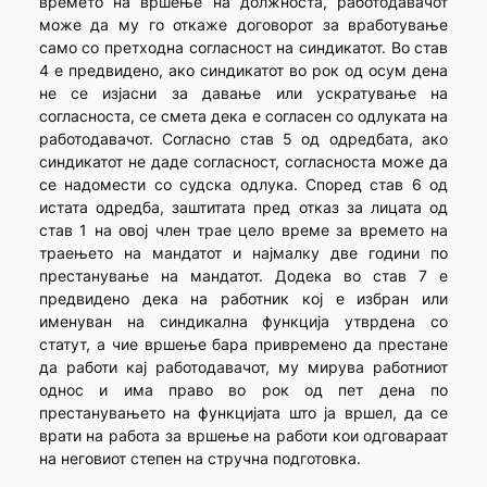
времето на вршење на должноста, работодавачот
може да му го откаже договорот за вработување
само со претходна согласност на синдикатот. Во став
4 е предвидено, ако синдикатот во рок од осум дена
не се изјасни за давање или ускратување на
согласноста, се смета дека е согласен со одлуката на
работодавачот. Согласно став 5 од одредбата, ако
синдикатот не даде согласност, согласноста може да
се надомести со судска одлука. Според став 6 од
истата одредба, заштитата пред отказ за лицата од
став 1 на овој член трае цело време за времето на
траењето на мандатот и најмалку две години по
престанување на мандатот. Додека во став 7 е
предвидено дека на работник кој е избран или
именуван на синдикална функција утврдена со
статут, а чие вршење бара привремено да престане
да работи кај работодавачот, му мирува работниот
однос и има право во рок од пет дена по
престанувањето на функцијата што ја вршел, да се
врати на работа за вршење на работи кои одговараат
на неговиот степен на стручна подготовка.