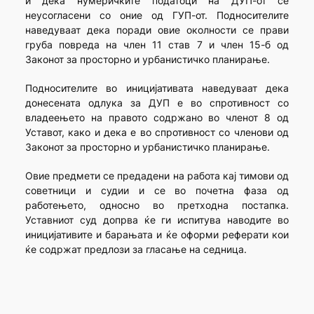
и дека нумеричките податоци на ДУП-от се
неусогласени со оние од ГУП-от. Подносителите
наведуваат дека поради овие околности се прави
груба повреда на член 11 став 7 и член 15-б од
Законот за просторно и урбанистичко планирање.
Подносителите во иницијативата наведуваат дека
донесената одлука за ДУП е во спротивност со
владеењето на правото содржано во членот 8 од
Уставот, како и дека е во спротивност со членови од
Законот за просторно и урбанистичко планирање.
Овие предмети се предадени на работа кај тимови од
советници и судии и се во почетна фаза од
работењето, односно во претходна постапка.
Уставниот суд допрва ќе ги испитува наводите во
иницијативите и барањата и ќе оформи реферати кои
ќе содржат предлози за гласање на седница.