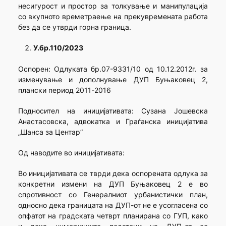
несигурост и простор за толкување и манипулација
со вкупното времетраење на прекувремената работа
без да се утврди горна граница.
У.бр.110/2023
Оспорен: Одлуката бр.07-9331/10 од 10.12.2012г. за
изменување и дополнување ДУП Буњаковец 2,
плански период 2011-2016
Подносител на иницијативата: Сузана Јошевска
Анастасовска, адвокатка и Граѓанска иницијатива
„Шанса за Центар”
Од наводите во иницијативата:
Во иницијативата се тврди дека оспорената одлука за
конкретни измени на ДУП Буњаковец 2 е во
спротивност со Генералниот урбанистички план,
односно дека границата на ДУП-от не е усогласена со
опфатот на градската четврт планирана со ГУП, како