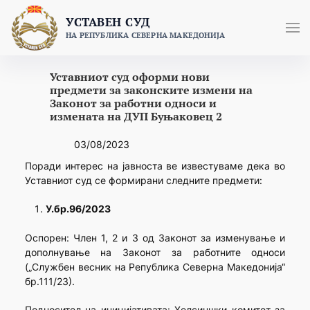
Skip
УСТАВЕН СУД
to
НА РЕПУБЛИКА СЕВЕРНА МАКЕДОНИЈА
content
Уставниот суд оформи нови
предмети за законските измени на
Законот за работни односи и
измената на ДУП Буњаковец 2
03/08/2023
Поради интерес на јавноста ве известуваме дека во
Уставниот суд се формирани следните предмети:
У.бр.96/2023
Оспорен: Член 1, 2 и 3 од Законот за изменување и
дополнување на Законот за работните односи
(„Службен весник на Република Северна Македонија“
бр.111/23).
Подносител на иницијативата: Хелсиншки комитет за