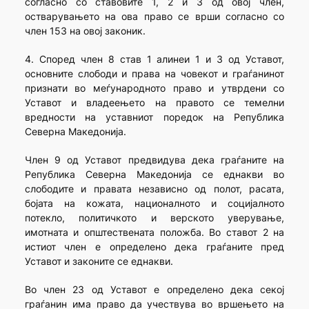
согласно со ставовите 1, 2 и 3 од овој член,
остварувањето на ова право се врши согласно со
член 153 на овој законик.
4. Според член 8 став 1 алинеи 1 и 3 од Уставот,
основните слободи и права на човекот и граѓанинот
признати во меѓународното право и утврдени со
Уставот и владеењето на правото се темелни
вредности на уставниот поредок на Република
Северна Македонија.
Член 9 од Уставот предвидува дека граѓаните на
Република Северна Македонија се еднакви во
слободите и правата независно од полот, расата,
бојата на кожата, националното и социјалното
потекло, политичкото и верското уверување,
имотната и општествената положба. Во ставот 2 на
истиот член е определено дека граѓаните пред
Уставот и законите се еднакви.
Во член 23 од Уставот е определено дека секој
граѓанин има право да учествува во вршењето на