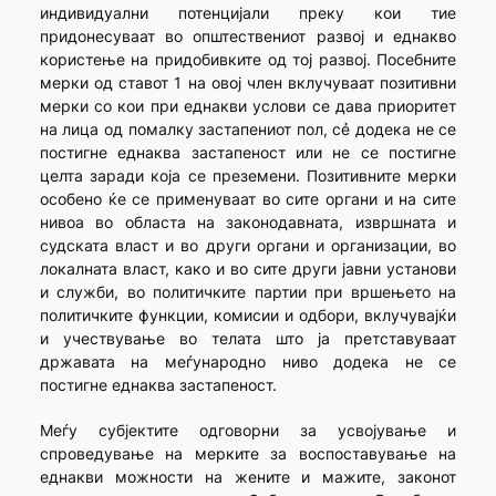
индивидуални потенцијали преку кои тие
придонесуваат во општествениот развој и еднакво
користење на придобивките од тој развој. Посебните
мерки од ставот 1 на овој член вклучуваат позитивни
мерки со кои при еднакви услови се дава приоритет
на лица од помалку застапениот пол, сẻ додека не се
постигне еднаква застапеност или не се постигне
целта заради која се преземени. Позитивните мерки
особено ќе се применуваат во сите органи и на сите
нивоа во областа на законодавната, извршната и
судската власт и во други органи и организации, во
локалната власт, како и во сите други јавни установи
и служби, во политичките партии при вршењето на
политичките функции, комисии и одбори, вклучувајќи
и учествување во телата што ја претставуваат
државата на меѓународно ниво додека не се
постигне еднаква застапеност.
Меѓу субјектите одговорни за усвојување и
спроведување на мерките за воспоставување на
еднакви можности на жените и мажите, законот