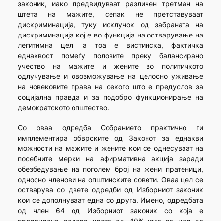
законик, иако предвидуваат различен третман на
штета на мажите, сепак не претставуваат
дискриминација, туку исклучок од забраната на
дискриминација кој е во функција на остварување на
легитимна цел, а тоа е вистинска, фактичка
еднаквост помеѓу половите преку балансирано
учество на мажите и жените во политичкото
одлучување и овозможување на целосно уживање
на човековите права на секого што е предуслов за
социјална правда и за подобро функционирање на
демократското општество.
Со оваа одредба Собранието практично ги
имплементира обврските од Законот за еднакви
можности на мажите и жените кои се однесуваат на
посебните мерки на афирмативна акција заради
обезбедување на поголем број на жени пратеници,
односно членови на општинските совети. Оваа цел се
остварува со двете одредби од Изборниот законик
кои се дополнуваат една со друга. Имено, одредбата
од член 64 од Изборниот законик со која е
предвидена родова квота од 40% има за цел да