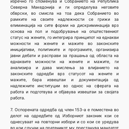
изречно го споменува и Собранието на Република
Северна Македонија и ги определува неговите
обврски, во смисла на тоа дека Собранието во
рамките на своите надлежности се грижи за
елиминација на сите форми на дискриминација врз
основа на пол и подобрување на општествениот
статус на жените, го интегрира принципот на еднакви
можности на жените и мажите во законските
иницијативи, политиките и програмите, организира
јавни дебати и расправи за прашања од областа на
еднаквите можности на жените и мажите, ги
анализира и дава мислења за влијанието на
законските одредби врз статусот на жените и
мажите, бара извештаи и документација од
надлежните институции во однос на сферата на
работа и подготвува и објавува извештаи за својата
работа.
7. Оспорената одредба од член 153-а е поместена во
делот на одредбите од Изборниот законик кои се
однесуваат на повторни избори и со кои се уредува
во кои случаи на пратеникот му престанува мандатот