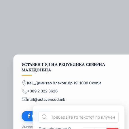
УСТАВЕН СУД НА РЕПУБЛИКА СЕВЕРНА
МАКЕДОНИЈА
Кеј „Димитар Влахов“ бр.19, 1000 Скопје
+389 2 322 3626
mail@ustavensud.mk
Facebook
Импресум
© 2026
Пронајдени се 0