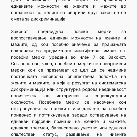
еднаквите можности на жените и мажите во
согласност со целите на овој или друг закон не се
смета за дискриминација.
Законот предвидува повеќе мерки за
воспоставување еднакви можности на жените и
мажите, од кои посебно значење за прашањата
покренати со предметната иницијатива, имаат т.н.
посебни мерки уредени во член 7 од Законот.
Согласно овој член, посебните мерки се привремени
мерки кои се преземаат со цел да се надмине
постоечката неповолна општествена положба на
жените и мажите, а која е резултат на систематска
дискриминација или структурна родова нееднаквост
произлезена од историски и социокултурни
околности. Посебните мерки се насочени кон
отстранување на пречките или давање на посебен
придонес и поттикнувања заради остварување на
еднакви појдовни позиции на жените и мажите,
еднаков третман, балансирано учество или еднаков
општествен статус, развивање на нивните