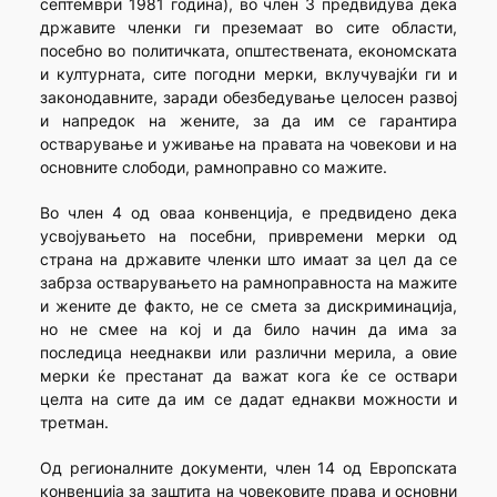
септември 1981 година), во член 3 предвидува дека
државите членки ги преземаат во сите области,
посебно во политичката, општествената, економската
и културната, сите погодни мерки, вклучувајќи ги и
законодавните, заради обезбедување целосен развој
и напредок на жените, за да им се гарантира
остварување и уживање на правата на човекови и на
основните слободи, рамноправно со мажите.
Во член 4 од оваа конвенција, е предвидено дека
усвојувањето на посебни, привремени мерки од
страна на државите членки што имаат за цел да се
забрза остварувањето на рамноправноста на мажите
и жените де факто, не се смета за дискриминација,
но не смее на кој и да било начин да има за
последица нееднакви или различни мерила, а овие
мерки ќе престанат да важат кога ќе се оствари
целта на сите да им се дадат еднакви можности и
третман.
Од регионалните документи, член 14 од Европската
конвенција за заштита на човековите права и основни