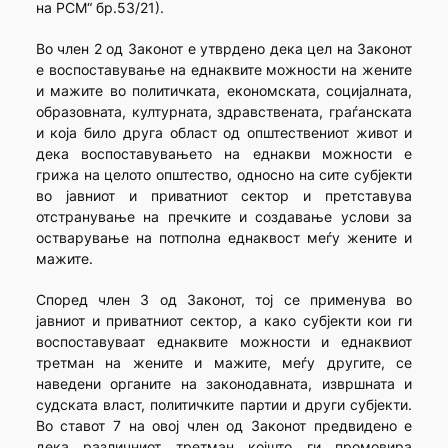
на РСМ“ бр.53/21).
Во член 2 од Законот е утврдено дека цел на Законот
е воспоставување на еднаквите можности на жените
и мажите во политичката, економската, социјалната,
образовната, културната, здравствената, граѓанската
и која било друга област од општествениот живот и
дека воспоставувањето на еднакви можности е
грижа на целото општество, односно на сите субјекти
во јавниот и приватниот сектор и претставува
отстранување на пречките и создавање услови за
остварување на потполна еднаквост меѓу жените и
мажите.
Според член 3 од Законот, тој се применува во
јавниот и приватниот сектор, а како субјекти кои ги
воспоставуваат еднаквите можности и еднаквиот
третман на жените и мажите, меѓу другите, се
наведени органите на законодавната, извршната и
судската власт, политичките партии и други субјекти.
Во ставот 7 на овој член од Законот предвидено е
дека различниот третман којшто ги промовира