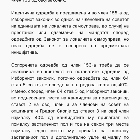
Идентична одредба е предвидена и во член 155-а од
Изборниот законик во однос на членовите на советот
на единицата на локалната самоуправа, во случај на
престанок или одземање на мандатот според
одредбите од Законот за локалната самоуправа, но
оваа одредба не е оспорена со предметната
иницијатива.
Оспорената одредба од член 153-а треба да се
анализира во контекст на останатите одредби од
Изборниот законик, поточно одредбата од член 64
став 5 со која е воведена т.н. родова квота од 40%.
Имено, според член 64 став 5 од Изборниот законик,
во поднесената листа на кандидати за пратеници од
ставот 2 на овој член и за членови на совет на
општината и Градот Скопје од ставот 3 на овој член
најмалку 40% од кандидатите му припаѓаат на
помалку застапениот пол и тоа на секои три места
најмалку едно место му припаѓа на помалку
застапениот пол и дополнително уште најмалку по