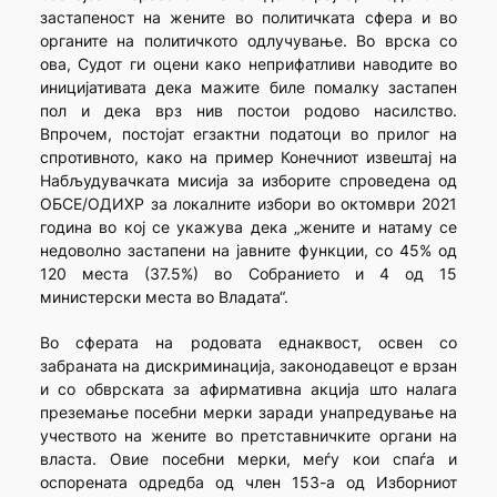
застапеност на жените во политичката сфера и во
органите на политичкото одлучување. Во врска со
ова, Судот ги оцени како неприфатливи наводите во
иницијативата дека мажите биле помалку застапен
пол и дека врз нив постои родово насилство.
Впрочем, постојат егзактни податоци во прилог на
спротивното, како на пример Конечниот извештај на
Набљудувачката мисија за изборите спроведена од
ОБСЕ/ОДИХР за локалните избори во октомври 2021
година во кој се укажува дека „жените и натаму се
недоволно застапени на јавните функции, со 45% од
120 места (37.5%) во Собранието и 4 од 15
министерски места во Владата“.
Во сферата на родовата еднаквост, освен со
забраната на дискриминација, законодавецот е врзан
и со обврската за афирмативна акција што налага
преземање посебни мерки заради унапредување на
учеството на жените во претставничките органи на
власта. Овие посебни мерки, меѓу кои спаѓа и
оспорената одредба од член 153-а од Изборниот