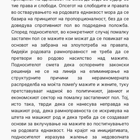
тие права и слободи. Опсегот на слободите и правата
во остварувањето на родовата еднаквост мора да се
базира на принципот на пропорционалност, без да се
доведува спротивниот пол во подредена положба.
Според подносителот, во конкретниот случај помалку
застапен пол се мажите кои можат да се повикаат на
основот на забрана на злоупотреба на правата,
бидејќи родовата рамноправност не треба да се
претвори во родово насилство над мажите.
Подносителот смета дека оспорените законски
решенија не се на линија на елиминирање на
структурните причини за нерамномерната
распределба на моќта помеѓу мажите и жените, туку
претставуваат надмоќ во политичкиот, јавниот и
економскиот сектор на помалку застапениот пол. Тој,
исто така, тврди дека се нанесува неправда на
машкиот род, дека рамноправноста се искривува на
штета на машкиот род и дека треба да се создаваат
основи за вклучување на мажите во постигнувањето
на родовата еднаквост. На крајот на иницијативата,
подносителот изразува жалење за недоволната