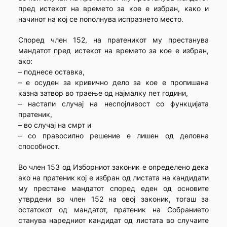
пред истекот на времето за кое е избран, како и
начинот на кој се пополнува испразнето место.
Според член 152, на пратеникот му престанува
мандатот пред истекот на времето за кое е избран,
ако:
– поднесе оставка,
– е осуден за кривично дело за кое е пропишана
казна затвор во траење од најмалку пет години,
– настапи случај на неспојливост со функцијата
пратеник,
– во случај на смрт и
– со правосилно решение е лишен од деловна
способност.
Во член 153 од Изборниот законик е определено дека
ако на пратеник кој е избран од листата на кандидати
му престане мандатот според еден од основите
утврдени во член 152 на овој законик, тогаш за
остатокот од мандатот, пратеник на Собранието
станува наредниот кандидат од листата во случаите