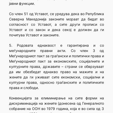
јавни функции.
Со член 51 од Уставот, се уредува дека во Република
Северна Македонија законите мораат да бидат во
согласност со Уставот, а сите други прописи со
Уставот и со закон и дека секој е должен да ги
почитува Уставот и законите.
5. Родовата еднаквост е гарантирана и со
меѓународните правни акти. Со член 3 од
Меѓународниот пакт за граѓански и политички права и
Меѓународниот пакт за економските, социјалните и
културните права, државите – страни се обврзуваат
да им обезбедат еднакво право на мажите и на
жените да ги уживаат сите економски, социјални и
културни права, односно граѓанските и политичките
права и слободи.
Конвенцијата за елиминирање на сите форми на
дискриминација на жените (донесена од Генералното
собрание на ООН во 1979 година, која е во сила од 3