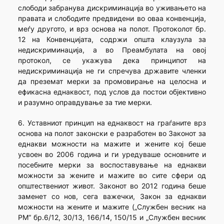
слободи забранува дискриминација во уживањето на
правата и слободите предвидени во оваа конвенција,
меѓу другото, и врз основа на полот. Протоколот бр.
12 на Конвенцијата, содржи општа клаузула за
недискриминација, а во Преамбулата на овој
протокол, се укажува дека принципот на
недискриминација не ги спречува државите членки
да преземат мерки за промовирање на целосна и
ефикасна еднаквост, под услов да постои објективно
и разумно оправдување за тие мерки.
6. Уставниот принцип на еднаквост на граѓаните врз
основа на полот законски е разработен во Законот за
еднакви можности на мажите и жените кој беше
усвоен во 2006 година и ги уредуваше основните и
посебните мерки за воспоставување на еднакви
можности за жените и мажите во сите сфери од
општествениот живот. Законот во 2012 година беше
заменет со нов, сега важечки, Закон за еднакви
можности на жените и мажите („Службен весник на
РМ“ бр.6/12, 30/13, 166/14, 150/15 и „Службен весник