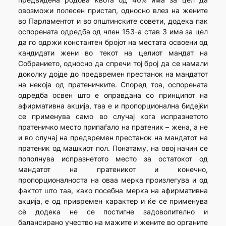
овозможи полесен пристап, односно влез на жените
во Парламентот и во општинските совети, додека пак
оспорената одредба од член 153-а став 3 има за цел
да го одржи константен бројот на местата освоени од
кандидати жени во текот на целиот мандат на
Собранието, односно да спречи тој број да се намали
доколку дојде до предвремен престанок на мандатот
на некоја од пратеничките. Според тоа, оспорената
одредба освен што е оправдана со принципот на
афирмативна акција, таа е и пропорционална бидејќи
се применува само во случај кога испразнетото
пратеничко место припаѓало на пратеник – жена, а не
и во случај на предвремен престанок на мандатот на
пратеник од машкиот пол. Понатаму, на овој начин се
пополнува испразнетото место за остатокот од
мандатот на пратеникот и конечно,
пропорционалноста на оваа мерка произлегува и од
фактот што таа, како посебна мерка на афирмативна
акција, е од привремен карактер и ќе се применува
сѐ додека не се постигне задоволително и
балансирано учество на мажите и жените во органите