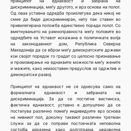
принципот на еднаквост и забрана на
дискриминација, меѓу другото, и врз основа на полот.
Од оваа уставна одредба произлегува дека никој не
смее да биде дискриминиран, ниту пак ставен во
привилегирана положба единствено поради полот. Со
вметнувањето на рамноправноста меѓу половите во
одредбите на Уставот искажана е политичката волја
на законодавниот дом, Република Северна
Македонија да се вброи меѓу демократските држави
кои својот поредок го градат со целосно признавање
и промовирање на еднаквите можности меѓу жените
и мажите, како неизоставен предуслов за одржлив и
демократски развој.
Принципот на еднаквост не се однесува само на
формалната еднаквост и забраната на
дискриминација. За да се постигне вистинска,
фактичка еднаквост, уставно е допуштено да се
постапува различно помеѓу индивидуите врз основа
на нивниот пол, доколку таквиот различен третман
служи за да се поправи постоечката неповолна
состојба изразена како долготрајна, недоволна