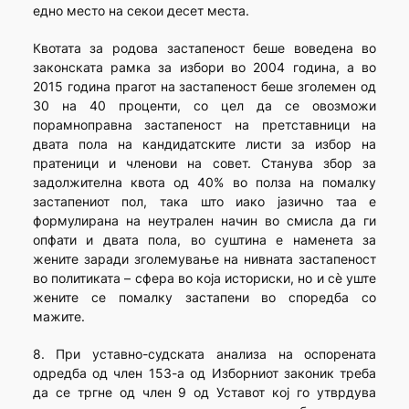
едно место на секои десет места.
Квотата за родова застапеност беше воведена во
законската рамка за избори во 2004 година, а во
2015 година прагот на застапеност беше зголемен од
30 на 40 проценти, со цел да се овозможи
порамноправна застапеност на претставници на
двата пола на кандидатските листи за избор на
пратеници и членови на совет. Станува збор за
задолжителна квота од 40% во полза на помалку
застапениот пол, така што иако јазично таа е
формулирана на неутрален начин во смисла да ги
опфати и двата пола, во суштина е наменета за
жените заради зголемување на нивната застапеност
во политиката – сфера во која историски, но и сѐ уште
жените се помалку застапени во споредба со
мажите.
8. При уставно-судската анализа на оспорената
одредба од член 153-а од Изборниот законик треба
да се тргне од член 9 од Уставот кој го утврдува