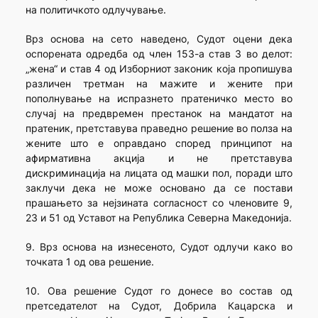
на политичкото одлучување.
Врз основа на сето наведено, Судот оцени дека
оспорената одредба од член 153-а став 3 во делот:
„жена“ и став 4 од Изборниот законик која пропишува
различен третман на мажите и жените при
пополнување на испразнето пратеничко место во
случај на предвремен престанок на мандатот на
пратеник, претставува праведно решение во полза на
жените што е оправдано според принципот на
афирмативна акција и не претставува
дискриминација на лицата од машки пол, поради што
заклучи дека не може основано да се постави
прашањето за нејзината согласност со членовите 9,
23 и 51 од Уставот на Република Северна Македонија.
9. Врз основа на изнесеното, Судот одлучи како во
точката 1 од ова решение.
10. Ова решение Судот го донесе во состав од
претседателот на Судот, Добрила Кацарска и