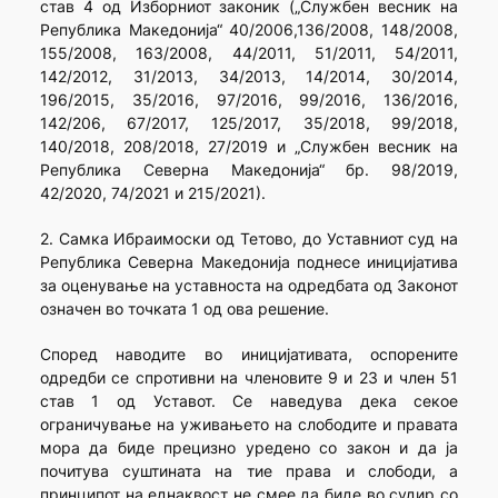
став 4 од Изборниот законик („Службен весник на
Република Македонија“ 40/2006,136/2008, 148/2008,
155/2008, 163/2008, 44/2011, 51/2011, 54/2011,
142/2012, 31/2013, 34/2013, 14/2014, 30/2014,
196/2015, 35/2016, 97/2016, 99/2016, 136/2016,
142/206, 67/2017, 125/2017, 35/2018, 99/2018,
140/2018, 208/2018, 27/2019 и „Службен весник на
Република Северна Македонија“ бр. 98/2019,
42/2020, 74/2021 и 215/2021).
2. Самка Ибраимоски од Тетово, до Уставниот суд на
Република Северна Македонија поднесе иницијатива
за оценување на уставноста на одредбата од Законот
означен во точката 1 од ова решение.
Според наводите во иницијативата, оспорените
одредби се спротивни на членовите 9 и 23 и член 51
став 1 од Уставот. Се наведува дека секое
ограничување на уживањето на слободите и правата
мора да биде прецизно уредено со закон и да ја
почитува суштината на тие права и слободи, а
принципот на еднаквост не смее да биде во судир со