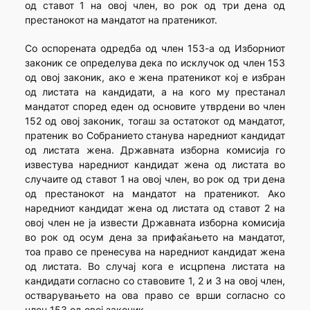
од ставот 1 на овој член, во рок од три дена од
престанокот на мандатот на пратеникот.
Со оспорената одредба од член 153-а од Изборниот
законик се определува дека по исклучок од член 153
од овој законик, ако е жена пратеникот кој е избран
од листата на кандидати, а на кого му престанал
мандатот според еден од основите утврдени во член
152 од овој законик, тогаш за остатокот од мандатот,
пратеник во Собранието станува наредниот кандидат
од листата жена. Државната изборна комисија го
известува наредниот кандидат жена од листата во
случаите од ставот 1 на овој член, во рок од три дена
од престанокот на мандатот на пратеникот. Ако
наредниот кандидат жена од листата од ставот 2 на
овој член не ја извести Државната изборна комисија
во рок од осум дена за прифаќањето на мандатот,
тоа право се пренесува на наредниот кандидат жена
од листата. Во случај кога е исцрпена листата на
кандидати согласно со ставовите 1, 2 и 3 на овој член,
остварувањето на ова право се врши согласно со
член 153 од овој законик.