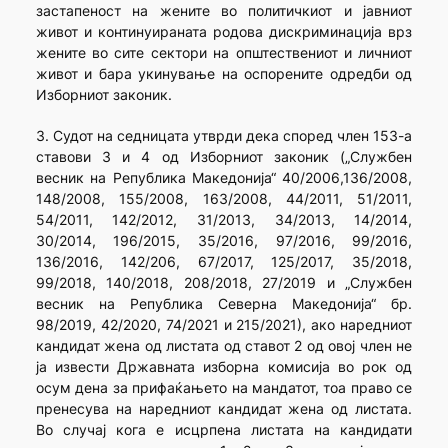
застапеност на жените во политичкиот и јавниот
живот и континуираната родова дискриминација врз
жените во сите сектори на општествениот и личниот
живот и бара укинување на оспорените одредби од
Изборниот законик.
3. Судот на седницата утврди дека според член 153-а
ставови 3 и 4 од Изборниот законик („Службен
весник на Република Македонија“ 40/2006,136/2008,
148/2008, 155/2008, 163/2008, 44/2011, 51/2011,
54/2011, 142/2012, 31/2013, 34/2013, 14/2014,
30/2014, 196/2015, 35/2016, 97/2016, 99/2016,
136/2016, 142/206, 67/2017, 125/2017, 35/2018,
99/2018, 140/2018, 208/2018, 27/2019 и „Службен
весник на Република Северна Македонија“ бр.
98/2019, 42/2020, 74/2021 и 215/2021), ако наредниот
кандидат жена од листата од ставот 2 од овој член не
ја извести Државната изборна комисија во рок од
осум дена за прифаќањето на мандатот, тоа право се
пренесува на наредниот кандидат жена од листата.
Во случај кога е исцрпена листата на кандидати