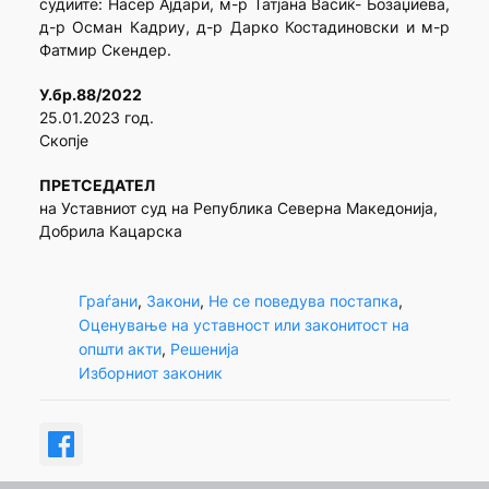
судиите: Насер Ајдари, м-р Татјана Васиќ- Бозаџиева,
д-р Осман Кадриу, д-р Дарко Костадиновски и м-р
Фатмир Скендер.
У.бр.88/2022
25.01.2023 гoд.
Скопје
ПРЕТСЕДАТЕЛ
на Уставниот суд на Република Северна Македонија,
Добрила Кацарска
Граѓани
, 
Закони
, 
Не се поведува постапка
, 
Оценување на уставност или законитост на
општи акти
, 
Решенија
Изборниот законик