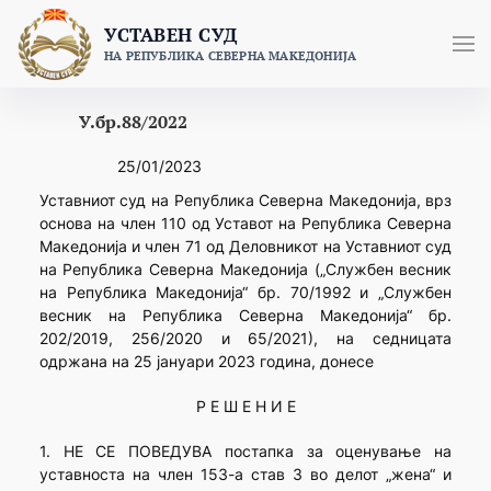
Skip
УСТАВЕН СУД
to
НА РЕПУБЛИКА СЕВЕРНА МАКЕДОНИЈА
content
У.бр.88/2022
25/01/2023
Уставниот суд на Република Северна Македонија, врз
основа на член 110 од Уставот на Република Северна
Македонија и член 71 од Деловникот на Уставниот суд
на Република Северна Македонија („Службен весник
на Република Македонија“ бр. 70/1992 и „Службен
весник на Република Северна Македонија“ бр.
202/2019, 256/2020 и 65/2021), на седницата
одржана на 25 јануари 2023 година, донесе
Р Е Ш Е Н И Е
1. НЕ СЕ ПОВЕДУВА постапка за оценување на
уставноста на член 153-а став 3 во делот „жена“ и