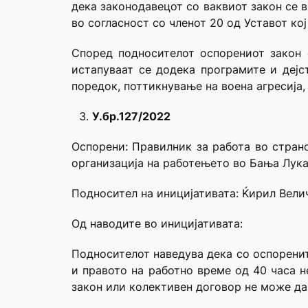
дека законодавецот со ваквиот закон се 
во согласност со членот 20 од Уставот ко
Според подносителот оспорениот закон 
истапуваат се додека програмите и дејс
поредок, поттикнување на воена агресија
У.бр.127/2022
Оспорени: Правилник за работа во стран
организација на работењето во Бања Лука
Подносител на иницијативата: Ќирил Вели
Од наводите во иницијативата:
Подносителот наведува дека со оспорените
и правото на работно време од 40 часа н
закон или колективен договор не може да 