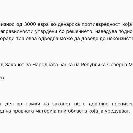
износ од 3000 евра во денарска противвредност која
неправилности утврдени со решението, наведува подно
поради тоа оваа одредба може да доведе до неконзист
 од Законот за Народната банка на Република Северна М
ев
т дел во рамки на законот не е доволно прецизен 
д на правната материја или областа која ја уредуваат.