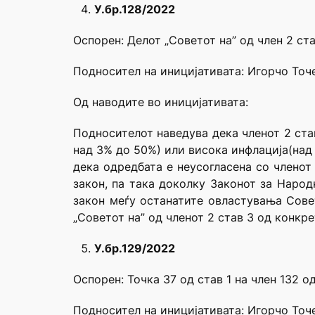
У.бр.128/2022
Оспорен: Делот „Советот на” од член 2 ст
Подносител на иницијативата: Игорчо Точ
Од наводите во иницијативата:
Подносителот наведува дека членот 2 ста
над 3% до 50%) или висока инфлација(над
дека одредбата е неусогласена со членот
закон, па така доколку Законот за Народ
закон меѓу останатите овластувања Сове
„Советот на” од членот 2 став 3 од конкр
У.бр.129/2022
Оспорен: Точка 37 од став 1 на член 132 о
Подносител на иницијативата: Игорчо Точ