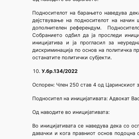
Подносителот на барањето наведува дека
дејствување на подносителот на начин 
дополнителен референдум. Подноситело
Собранието одбил да ја проследи иниц
иницијатива и ја прогласил за неуред
дискриминација по основ на политичка пр
останатите политички субјекти.
У.бр.134/2022
Оспорен: Член 250 став 4 од Царинскиот 
Подносител на иницијативата: Адвокат В
Од наводите во иницијативата:
Во иницијативата се наведува дека со о
давачки и кога правниот основ подоцна 