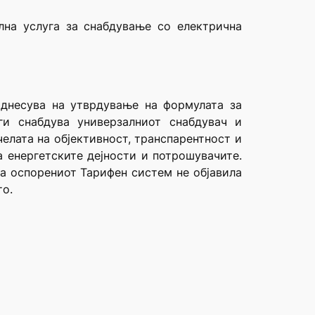
лна услуга за снабдување со електрична
однесува на утврдување на формулата за
ги снабдува универзалниот снабдувач и
елата на објективност, транспарентност и
 енергетските дејности и потрошувачите.
на оспорениот Тарифен систем не објавила
то.