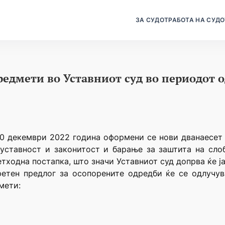
ЗА СУДОТ
РАБОТА НА СУДО
едмети во Уставниот суд во периодот од
30 декември 2022 година оформени се нови дванаесет 
уставност и законитост и барање за заштита на сло
тходна постапка, што значи Уставниот суд допрва ќе ј
етен предлог за осопорените одредби ќе се одлучув
мети: