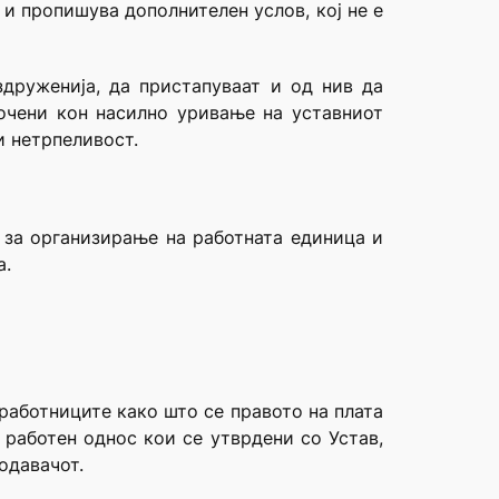
и пропишува дополнителен услов, кој не е
друженија, да пристапуваат и од нив да
сочени кон насилно уривање на уставниот
и нетрпеливост.
 за организирање на работната единица и
а.
 работниците како што се правото на плата
 работен однос кои се утврдени со Устав,
тодавачот.