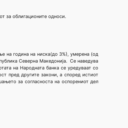
от за облигационите односи.
е на година на ниска(до 3%), умерена (од
епублика Северна Македонија. Се наведува
отата на Народната банка се уредуваат со
ост пред другите закони, а според истиот
шањето за согласноста на оспорениот дел