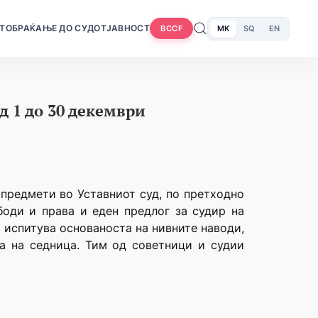
Т
ОБРАЌАЊЕ ДО СУДОТ
ЈАВНОСТ
MK
SQ
EN
BCCF
 1 до 30 декември
предмети во Уставниот суд, по претходно
боди и права и еден предлог за судир на
а испитува основаноста на нивните наводи,
а на седница. Тим од советници и судии