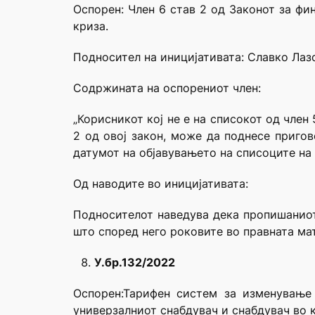
Оспорен: Член 6 став 2 од Законот за фи
криза.
Подносител на иницијативата: Славко Лаз
Содржината на оспорениот член:
„Корисникот кој не е на списокот од член 
2 од овој закон, може да поднесе приго
датумот на објавувањето на списоците на 
Од наводите во иницијативата:
Подносителот наведува дека пропишаниот 
што според него роковите во правната ма
У.бр.132/2022
Оспорен:Тарифен систем за изменување
универзалниот снабдувач и снабдувач во к