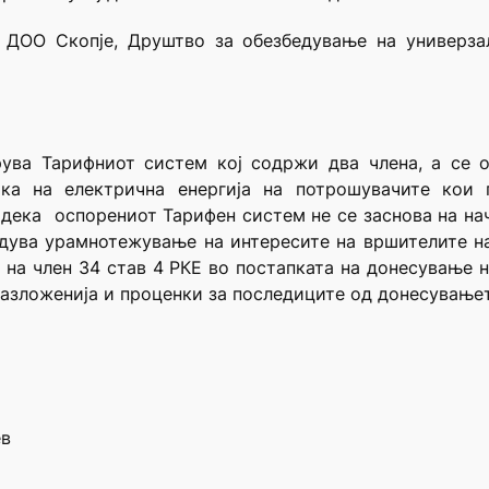
 ДОО Скопје, Друштво за обезбедување на универза
рува Тарифниот систем кој содржи два члена, а се 
ка на електрична енергија на потрошувачите кои 
а дека оспорениот Тарифен систем не се заснова на нач
едува урамнотежување на интересите на вршителите на
 на член 34 став 4 РКЕ во постапката на донесување 
бразложенија и проценки за последиците од донесување
ев