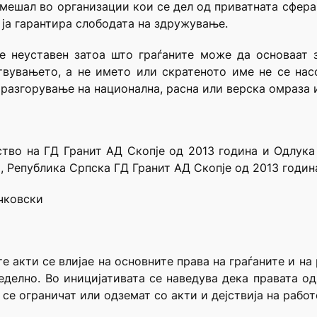
вмешал во организации кои се дел од приватната сфера 
ј ја гарантира слободата на здружување.
е неуставен затоа што граѓаните може да основаат з
твувањето, а не името или скратеното име не се на
, разгорување на национална, расна или верска омраза 
ство на ГД Гранит АД Скопје од 2013 година и Одлука
, Република Српска ГД Гранит АД Скопје од 2013 годин
чковски
 акти се влијае на основните права на граѓаните и на
еделно. Во иницијативата се наведува дека правата од
се ограничат или одземат со акти и дејствија на рабо