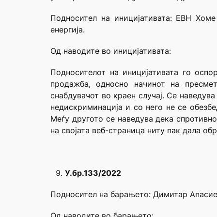
Подносител на иницијативата: ЕВН Хоме
енергија.
Од наводите во иницијативата:
Подносителот на иницијативата го оспо
продажба, односно начинот на пресмет
снабдувачот во краен случај. Се наведув
недискриминација и со него не се обезб
Меѓу другото се наведува дека спротивно
на својата веб-страница ниту пак дала о
У.бр.133/2022
Подносител на барањето: Димитар Апаси
Од наводите во барањето: