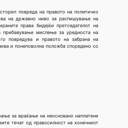
 сторил повреда на правото на политичко
тива на државно ниво за распишување на
раните права бидејќи претседателот на
а прибавување мислење за уредноста на
 го повредува и правото на забрана на
наква и понеповолна положба споредено со
рање за враќање на неосновано наплатени
вите течат од правосилност на конечниот