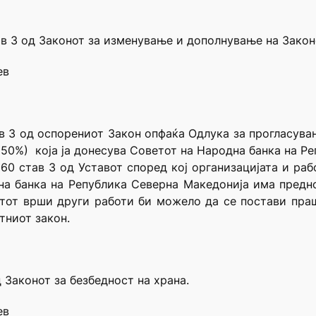
ав 3 од Законот за изменување и дополнување на Закон
ев
в 3 од оспорениот Закон опфаќа Одлука за прогласувањ
 50%) која ја донесува Советот на Народна банка на Р
 60 став 3 од Уставот според кој организацијата и раб
на банка на Република Северна Македонија има предн
тот врши други работи би можело да се постави пра
етниот закон.
д Законот за безбедност на храна.
ев