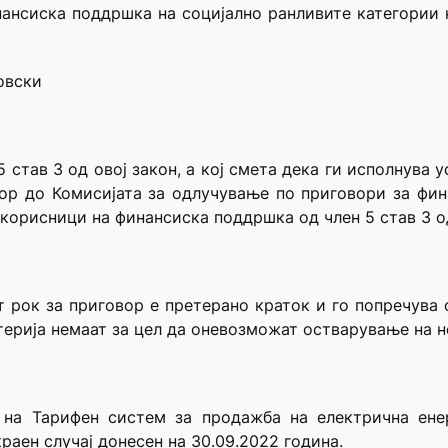
нансиска поддршка на социјално ранливите категории 
овски
5 став 3 од овој закон, а кој смета дека ги исполнува
вор до Комисијата за одлучување по приговори за фи
корисници на финансиска поддршка од член 5 став 3 од
рок за приговор е претерано краток и го попречува 
терија немаат за цел да оневозможат остварување на н
 на Тарифен систем за продажба на електрична енер
раен случај донесен на 30.09.2022 година.