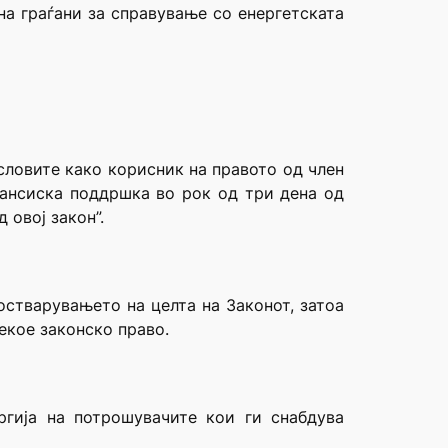
на граѓани за справување со енергетската
 условите како корисник на правото од член
нансиска поддршка во рок од три дена од
 овој закон”.
остварувањето на целта на Законот, затоа
екое законско право.
гија на потрошувачите кои ги снабдува