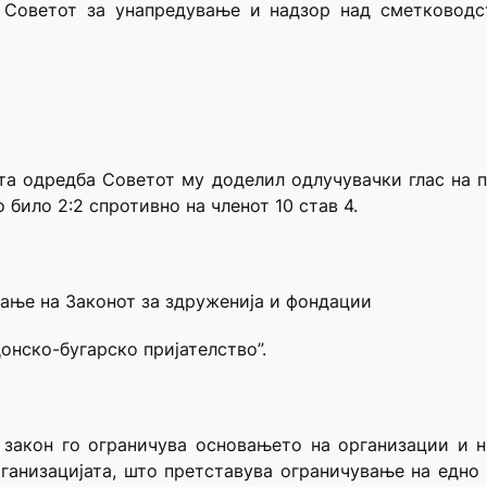
 Советот за унапредување и надзор над сметководс
та одредба Советот му доделил одлучувачки глас на 
 било 2:2 спротивно на членот 10 став 4.
вање на Законот за здруженија и фондации
онско-бугарско пријателство”.
 закон го ограничува основањето на организации и н
ганизацијата, што претставува ограничување на едно