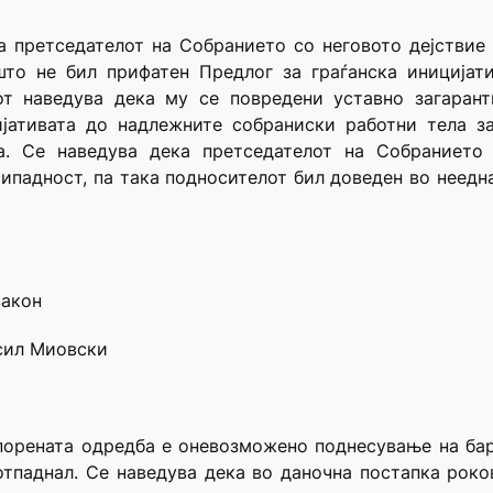
 претседателот на Собранието со неговото дејствие
што не бил прифатен Предлог за граѓанска иниција
т наведува дека му се повредени уставно загаранти
ијативата до надлежните собраниски работни тела з
на. Се наведува дека претседателот на Собранието
ипадност, па така подносителот бил доведен во неед
закон
асил Миовски
спорената одредба е оневозможено поднесување на ба
отпаднал. Се наведува дека во даночна постапка роко