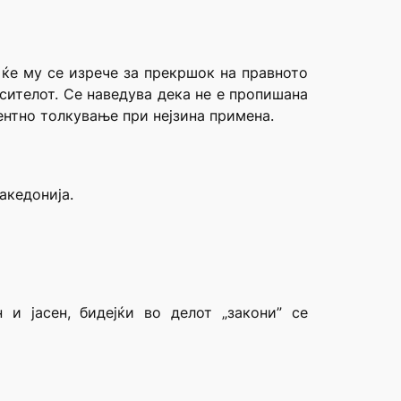
 ќе му се изрече за прекршок на правното
сителот. Се наведува дека не е пропишана
ентно толкување при нејзина примена.
акедонија.
и јасен, бидејќи во делот „закони” се