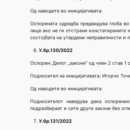
Од наводите во иницијативата:
Оспорената одредба предвидува глоба во 
лице ако не ги отстрани констатираните 
состојбата на утврдени неправилности и 
У.бр.130/2022
Оспорен: Делот „закони” од член 2 став 1
Подносител на иницијативата: Игорчо Точ
Од наводите во иницијативата:
Подносителот наведува дека оспоренио
подразбираат и сите други закони без огле
У.бр.131/2022