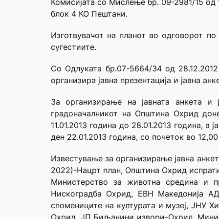
Комисијата со Мислење бр. 09-2981/15 од 
блок 4 КО Пештани.
Изготвувачот на планот во одговорот по
сугестиите.
Со Одлуката бр.07-5664/34 од 28.12.201
организира јавна презентација и јавна анке
За организирање на јавната анкета и 
градоначалникот на Општина Охрид доне
11.01.2013 година до 28.01.2013 година, а
ден 22.01.2013 година, со почеток во 12,0
Известување за организирање јавна анкет
2022)-Нацрт план, Општина Охрид испрати
Министерство за животна средина и пр
Нискоградба Охрид, ЕВН Македонија АД
спомениците на културата и музеј, ЈНУ
Охрид, ЈП Биљанини извори-Охрид, Минист