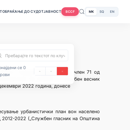
Т
ОБРАЌАЊЕ ДО СУДОТ
ЈАВНОСТ
MK
SQ
EN
BCCF
најдени се 0
ублика Северна Македонија и член 71 од
орови
Македонија“ бр.70/1992 и „Службен весник
 декември 2022 година, донесе
есување урбанистички план вон населено
д 2012-2022 („Службен гласник на Општина