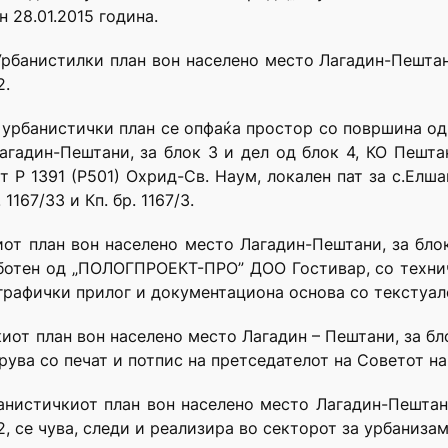
 28.01.2015 година.
Урбанистилки план вон населено место Лагадин-Пештани
2.
ј урбанистички план се опфаќа простор со површина од 
агадин-Пештани, за блок 3 и дел од блок 4, КО Пешта
 Р 1391 (Р501) Охрид-Св. Наум, локален пат за с.Елшан
р. 1167/33 и Кп. бр. 1167/3.
от план вон населено место Лагадин-Пештани, за бло
аботен од „ПОЛОГПРОЕКТ-ПРО” ДОО Гостивар, со технич
 графички прилог и документациона основа со текстуал
иот план вон населено место Лагадин – Пештани, за бл
рува со печат и потпис на претседателот на Советот н
нистичкиот план вон населено место Лагадин-Пештани
, се чува, следи и реализира во секторот за урбаниза