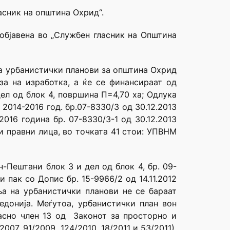
асник на општина Охрид“.
 објавена во „Службен гласник на Општина
на урбанистички планови за oпштина Охрид
аза на изработка, а ќе се финансираат од
ел од блок 4, површина П=4,70 ха; Одлука
2014-2016 год. бр.07-8330/3 од 30.12.2013
016 година бр. 07-8330/3-1 од 30.12.2013
 и правни лица, во точката 41 стои: УПВНМ
Пештани блок 3 и дел од блок 4, бр. 09-
пак со Допис бр. 15-9966/2 од 14.11.2012
ња на урбанистички планови не се бараат
донија. Меѓутоа, урбанистички план вон
асно член 13 од Законот за просторно и
07, 91/2009, 124/2010, 18/2011 и 53/2011),