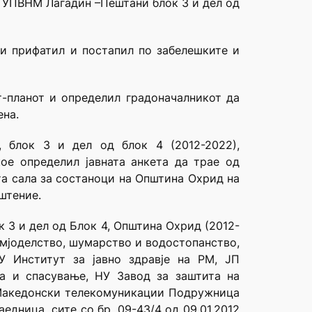
рт УПВНМ Лагадин –Пештани блок 3 и дел од
ги прифатил и постапил по забелешките и
т-планот и определил градоначалникот да
ена.
, блок 3 и дел од блок 4 (2012-2022),
ое определил јавната анкета да трае од
мата сала за состаноци на Општина Охрид на
пштение.
 3 и дел од Блок 4, Општина Охрид (2012-
емјоделство, шумарство и водостопанство,
У Институт за јавно здравје на РМ, ЈП
а и спасување, НУ Завод за заштита на
 Македонски телекомуникации Подружница
дница, сите со бр. 09-43/4 од 09.01.2012