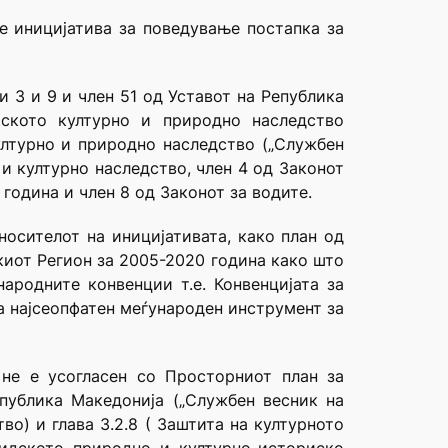
е иницијатива за поведување постапка за
и 3 и 9 и член 51 од Уставот на Република
тското културно и природно наследство
ултурно и природно наследство („Службен
 и културно наследство, член 4 од Законот
одина и член 8 од Законот за водите.
осителот на иницијативата, како план од
киот Регион за 2005-2020 година како што
ародните конвенции т.е. Конвенцијата за
а најсеопфатен меѓународен инструмент за
 не е усогласен со Просторниот план за
публика Македонија („Службен весник на
во) и глава 3.2.8 ( Заштита на културното