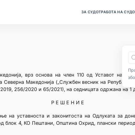
ЗА СУДОТ
РАБОТА НА СУДО
Про
кедонија, врз основа на член 110 од Уставот на Реп
зб
а Северна Македонија („Службен весник на Република 
2019, 256/2020 и 65/2021), на седницата одржана на 1
Р Е Ш Е Н И Е
ње на уставноста и законитоста на Одлуката за дон
од блок 4, КО Пештани, Општина Охрид, плански перио