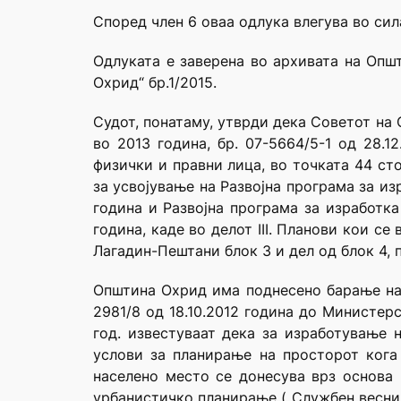
Според член 6 оваа одлука влегува во сил
Одлуката е заверена во архивата на Општ
Охрид“ бр.1/2015.
Судот, понатаму, утврди дека Советот на
во 2013 година, бр. 07-5664/5-1 од 28.1
физички и правни лица, во точката 44 ст
за усвојување на Развојна програма за из
година и Развојна програма за изработка
година, каде во делот III. Планови кои с
Лагадин-Пештани блок 3 и дел од блок 4, 
Општина Охрид има поднесено барање на 
2981/8 од 18.10.2012 година до Министер
год. известуваат дека за изработување 
услови за планирање на просторот кога
населено место се донесува врз основа
урбанистичко планирање („Службен весник н