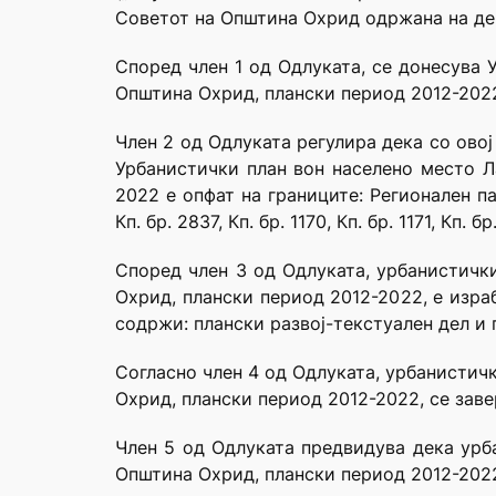
Советот на Oпштина Охрид одржана на ден
Според член 1 од Одлуката, се донесува 
Oпштина Охрид, плански период 2012-202
Член 2 од Одлуката регулира дека со ово
Урбанистички план вон населено место Л
2022 е опфат на границите: Регионален пат
Кп. бр. 2837, Кп. бр. 1170, Кп. бр. 1171, Кп. б
Според член 3 од Одлуката, урбанистички
Охрид, плански период 2012-2022, е изр
содржи: плански развој-текстуален дел и
Согласно член 4 од Одлуката, урбанистичк
Охрид, плански период 2012-2022, се заве
Член 5 од Одлуката предвидува дека урба
Општина Охрид, плански период 2012-2022