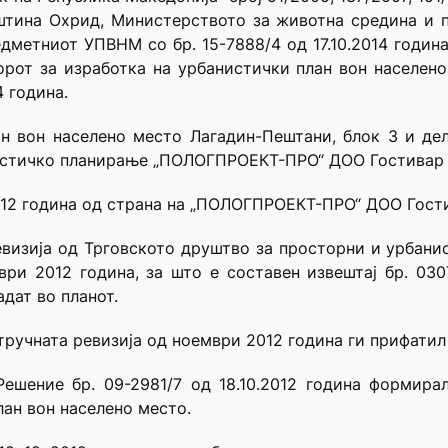
штина Охрид, Министерството за животна средина и
дметниот УПВНМ со бр. 15-7888/4 од 17.10.2014 година
орот за изработка на урбанистички план вон населен
4 година.
н вон населено место Лагадин-Пештани, блок 3 и де
истичко планирање „ПОЛОГПРОЕКТ-ПРО“ ДОО Гостивар 
12 година од страна на „ПОЛОГПРОЕКТ-ПРО“ ДОО Гостива
евизија од Трговското друштво за просторни и урбани
 2012 година, за што е составен извештај бр. 0307/
адат во планот.
тручната ревизија од ноември 2012 година ги прифатил
ешение бр. 09-2981/7 од 18.10.2012 година формирал
ан вон населено место.