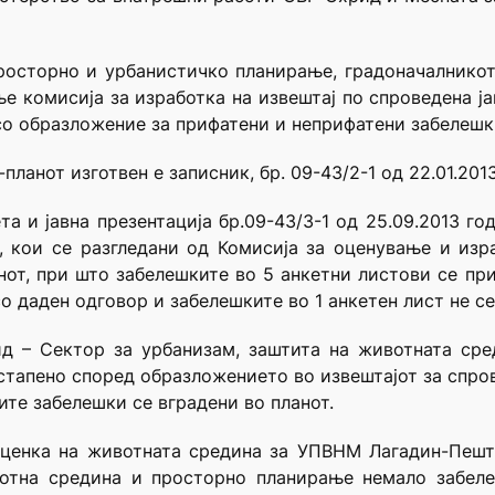
просторно и урбанистичко планирање, градоначалнико
ње комисија за изработка на извештај по спроведена ја
 со образложение за прифатени и неприфатени забелешк
планот изготвен е записник, бр. 09-43/2-1 од 22.01.201
та и јавна презентација бр.09-43/3-1 од 25.09.2013 г
, кои се разгледани од Комисија за оценување и изра
анот, при што забелешките во 5 анкетни листови се пр
со даден одговор и забелешките во 1 анкетен лист не с
 – Сектор за урбанизам, заштита на животната среди
остапено според образложението во извештајот за спрове
те забелешки се вградени во планот.
 оценка на животната средина за УПВНМ Лагадин-Пешт
отна средина и просторно планирање немало забел