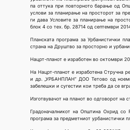
па оттука при повторното барање од Оп
услови за планирање на просторот за пре
ги дава Условите за планирање на прост
блок 4 со тех. бр. 28714 од септември 201
Планската програма за Урбанистички пла
страна на Друштво за просторно и урбан
Нацрт-планот е изработен во октомври 20
На Нацрт-планот е изработена Стручна р
и др. „УРБАНПЛАН“ ДОО Тетово од ноември
забелешки и сугестии кои треба да се вгр
Изготвувачот на планот во одговорот на с
Градоначалникот на Општина Охрид со Р
програма за предметниот урбанистички пл