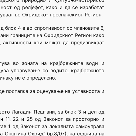
ридското природно и културно-историско
ост од релјефот, како и да се изработат
дуваат во Охридско- преспанскиот Регион.
 блок 4 е во спротивност со членовите 6,
рани границите на Охридскиот Регион како
д активности кои можат да предизвикаат
гува во зоната на крајбрежните води и
дува управување со водите, крајбрежното
инаку не е определено.
де постапка за оценување на уставноста и
есто Лагадин-Пештани, за блок 3 и дел од
н 11, 22 и 25 од Законот за просторно и
тав 1 од Законот за локалната самоуправа
а Oпштина Охрид” бр.8/07), на седница на