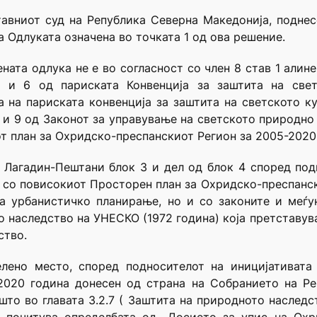
тавниот суд на Република Северна Македонија, поднес
 Одлуката означена во точката 1 од ова решение.
ата одлука не е во согласност со член 8 став 1 алине
5 и 6 од париската Конвенција за заштита на све
а на париската конвенција за заштита на светското к
 8 и 9 од Законот за управување на светското природно
 план за Охридско-преспанскиот Регион за 2005-2020 г
 Лагадин-Пештани блок 3 и дел од блок 4 според подн
т со повисокиот Просторен план за Охридско-преспанс
а урбанистичко планирање, но и со законите и меѓун
о наследство на УНЕСКО (1972 година) која претставув
ство.
лено место, според подносителот на иницијативата
2020 година донесен од страна на Собранието на Ре
што во главата 3.2.7 ( Заштита на природното наследст