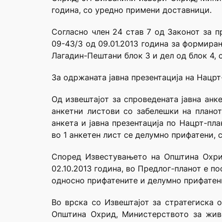
година, со уредно примени доставници.
Согласно член 24 став 7 од Законот за 
09-43/3 од 09.01.2013 година за формира
Лагадин-Пештани блок 3 и дел од блок 4,
За одржаната јавна презентација на Нацрт-
Од извештајот за спроведената јавна анке
анкетни листови со забелешки на планот
анкета и јавна презентација по Нацрт-пл
во 1 анкетен лист се делумно прифатени, 
Според Известувањето на Општина Охрид
02.10.2013 година, во Предлог-планот е п
односно прифатените и делумно прифатени
Во врска со Извештајот за стратегиска
Општина Охрид, Министерството за жив