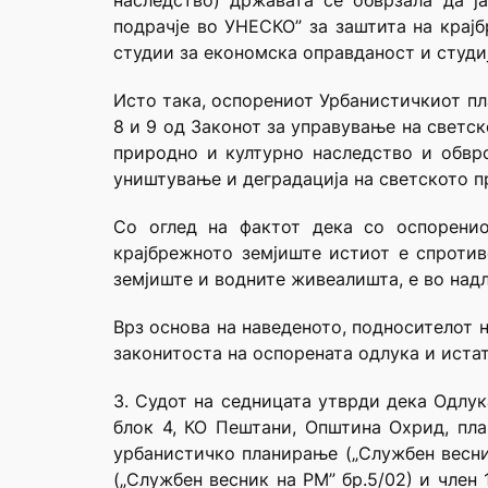
наследство) државата се обврзала да ј
подрачје во УНЕСКО” за заштита на крај
студии за економска оправданост и студи
Исто така, оспорениот Урбанистичкиот пл
8 и 9 од Законот за управување на светс
природно и културно наследство и обвр
уништување и деградација на светското п
Со оглед на фактот дека со оспоренио
крајбрежното земјиште истиот е спротив
земјиште и водните живеалишта, е во надл
Врз основа на наведеното, подносителот 
законитоста на оспорената одлука и истат
3. Судот на седницата утврди дека Одлук
блок 4, КО Пештани, Општина Охрид, пла
урбанистичко планирање („Службен весник
(„Службен весник на РМ” бр.5/02) и член