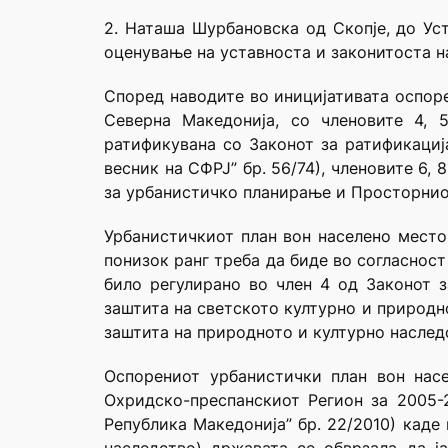
2. Наташа Шурбановска од Скопје, до Ус
оценување на уставноста и законитоста на
Според наводите во иницијативата оспорен
Северна Македонија, со членовите 4, 
ратификувана со Законот за ратификациј
весник на СФРЈ” бр. 56/74), членовите 6,
за урбанистичко планирање и Просторниот
Урбанистичкиот план вон населено место
понизок ранг треба да биде во согласнос
било регулирано во член 4 од Законот з
заштита на светското културно и природн
заштита нa природното и културно наслед
Оспорениот урбанистички план вон насе
Охридско-преспанскиот Регион за 2005-
Република Македонија” бр. 22/2010) каде 