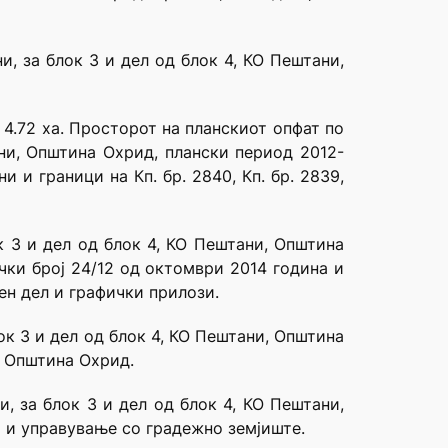
, за блок 3 и дел од блок 4, КО Пештани,
4.72 ха. Просторот на планскиот опфат по
ни, Општина Охрид, плански период 2012-
и и граници на Кп. бр. 2840, Кп. бр. 2839,
к 3 и дел од блок 4, КО Пештани, Општина
ки број 24/12 од октомври 2014 година и
ен дел и графички прилози.
ок 3 и дел од блок 4, КО Пештани, Општина
а Општина Охрид.
, за блок 3 и дел од блок 4, КО Пештани,
м и управување со градежно земјиште.