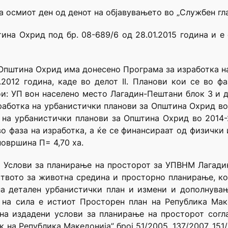
а осмиот ден од денот на објавувањето во „Службен гл
ина Охрид под бр. 08-689/6 од 28.01.2015 година и е
 Општина Охрид има донесено Програма за изработка 
2.2012 година, каде во делот II. Планови кои се во ф
ои: УП вон населено место Лагадин-Пештани блок 3 и д
работка на урбанистички планови за Општина Охрид во 
 на урбанистички планови за Општина Охрид во 2014-2
е во фаза на изработка, а ќе се финансираат од физички
површина П= 4,70 ха.
Услови за планирање на просторот за УПВНМ Лагадин-
ството за животна средина и просторно планирање, кои 
на детален урбанистички план и измени и дополнува
 на сила е истиот Просторен план на Република Маке
 на издадени услови за планирање на просторот согл
а Република Македонија” број 51/2005, 137/2007, 151/20