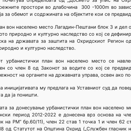
а почитува определбата од „Досието за упис на Ох
брежните простори во длабочина 300 -1000m во зависн
ја за обемот и содржината на објектите кои се предви
ан вон населено место Лагадин-Пештани блок 3 и дел од
кото природно и културно наследство со кој се дефини
ска на државата за заштита на Охридскиот Регион о
риродно и културно наследство.
т урбанистички план вон населено место се навле
ен со член 8 од Законот за водите со кој се предви
ежност на органите на државната управа, освен ако по
на иницијативата му предлага на Уставниот суд да пове
а да ја поништи.
ата за донесување урбанистички план вон населено м
нски период 2012-2022 е донесена врз основа на чле
 на РМ” бр.60/11), член 22 став 1 точка 1 и член 62 с
 18 од Статутот на Oпштина Охрид („Службен гласник н