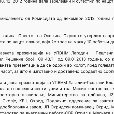
18. 12. 2012 година дала забелешки и сугестии по нац
 мислењето од Комисијата од декември 2012 година 
2 година, Советот на Општина Охрид го утврдил нацр
та по нацрт-планот, која ќе трае најмалку 10 работни д
јавната презентација на УПВНМ Лагадин – Пештани
л Решение број 09-43/1 од 09.01.2013 година, со к
 јавната презентација да се одржи во холот, пред голе
0 часот, за што е изготвено и доставено соодветно соо
а и јавна презентација за УПВНМ Лагадин-Пештани Блок
ла до надлежни институции и тоа: Министерство за з
осторно планирање, Министерство за одбрана, ЈЗ
 Скопје, КЕЦ Охрид, Подрачно одделение за заштит
 Хидробиолошки завод, ЈП Охридски комуналец-Охрид,
ерство за внатрешни работи-СВР Охрид и Месната зае