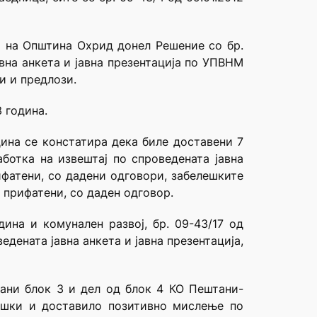
т на Општина Охрид донел Решение со бр.
вна анкета и јавна презентација по УПВНМ
и и предлози.
3 година.
одина се констатира дека биле доставени 7
ботка на извештај по спроведената јавна
ифатени, со дадени одговори, забелешките
е прифатени, со даден одговор.
на и комунален развој, бр. 09-43/17 од
дената јавна анкета и јавна презентација,
ани блок 3 и дел од блок 4 КО Пештани-
ешки и доставило позитивно мислење по