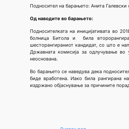
Подносител на барањето: Анита Галевски 
Oд наводите во барањето:
Подносителката на иницијативата во 20
болница Битола и била второрангира
шесторангираниот кандидат, со што е нап
Државната комисија за одлучување во 
неоснована.
Во барањето се наведува дека подносител
биде вработена. Иако била рангирана н
издржано објаснување за причините порад