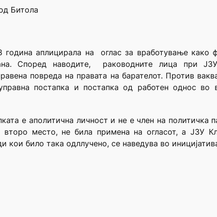
од Битола
18 година аплицирала на оглас за вработување како 
на. Според наводите, раководните лица при ЈЗУ
равена повреда на правата на барателот. Против вакв
управна постапка и постапка од работен однос во в
ката е аполитична личност и не е член на политичка па
а второ место, не била примена на огласот, а ЈЗУ К
и кои било така одллучено, се наведува во иницијатив