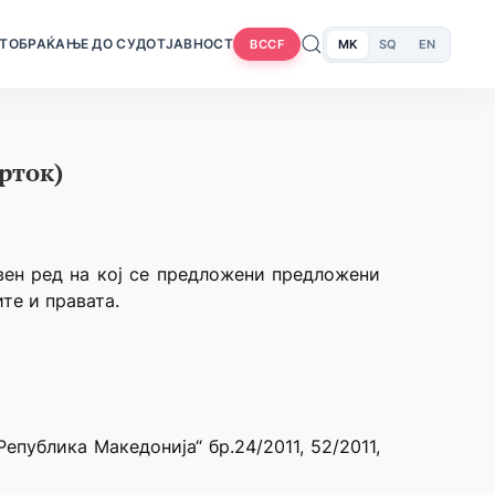
Т
ОБРАЌАЊЕ ДО СУДОТ
ЈАВНОСТ
MK
SQ
EN
BCCF
рток)
вен ред на кој се предложени предложени
те и правата.
епублика Македонија“ бр.24/2011, 52/2011,