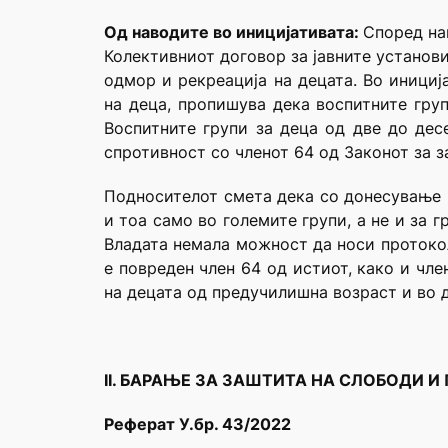
Од наводите во иницијативата:
Според на
Колективниот договор за јавните установ
одмор и рекреација на децата. Во инициј
на деца, пропишува дека воспитните гру
Воспитните групи за деца од две до дес
спротивност со членот 64 од Законот за з
Подносителот смета дека со донесување н
и тоа само во големите групи, а не и за 
Владата немала можност да носи протокол
е повреден член 64 од истиот, како и чл
на децата од предучилишна возраст и во д
II. БАРАЊЕ ЗА ЗАШТИТА НА СЛОБОДИ И
Реферат У.бр. 43/2022