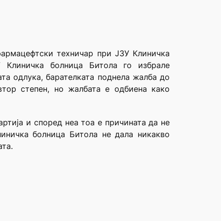
фармацефтски техничар при ЈЗУ Клиничка
 Клиничка болница Битола го избрале
ата одлука, барателката поднела жалба до
тор степен, но жалбата е одбиена како
ртија и според неа тоа е причината да не
линичка болница Битола не дала никакво
ата.