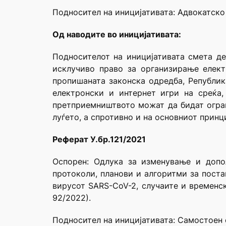
Подносител на иницијативата: Адвокатск
Oд наводите во иницијативaтa:
Подносителот на иницијативата смета де
исклучиво право за организирање елект
пропишаната законска одредба, Републик
електронски и интернет игри на среќа
претприемништвото можат да бидат огран
луѓето, а спротивно и на основниот принц
Реферат У.бр.121/2021
Оспорен: Одлука за изменување и допо
протоколи, планови и алгоритми за поста
вирусот SARS-CoV-2, случаите и временск
92/2022).
Подносител на иницијативата: Самостоен 