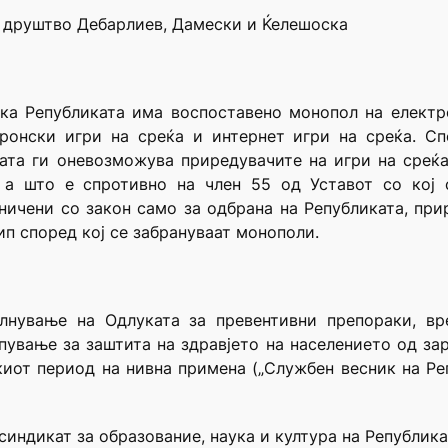
о друштво Дебарлиев, Дамески и Ќелешоска
ка Републиката има воспоставено монопол на електр
ронски игри на среќа и интернет игри на среќа. Сп
ата ги оневозможува приредувачите на игри на среќа
, а што е спротивно на член 55 од Уставот со кој 
ичени со закон само за одбрана на Републиката, прир
ип според кој се забрануваат монополи.
лнување на Одлуката за превентивни препораки, вр
пување за заштита на здравјето на населението од за
иот период на нивна примена („Службен вес­ник на Реп
синдикат за образование, наука и култура на Републик