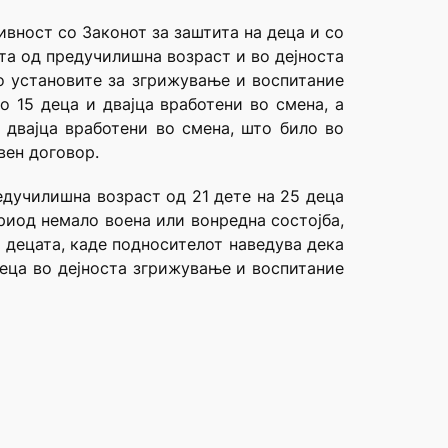
ивност со Законот за заштита на деца и со
та од предучилишна возраст и во дејноста
во установите за згрижување и воспитание
 15 деца и двајца вработени во смена, а
 двaјца вработени во смена, што било во
вен договор.
едучилишна возраст од 21 дете на 25 деца
ериод немало воена или вонредна состојба,
 децата, каде подносителот наведува дека
деца во дејноста згрижување и воспитание