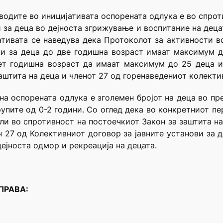
водите во иницијативата оспорената oдлука е во спрот
и за деца во дејноста згрижување и воспитание на деца
ативата се наведува дека Протоколот за активности 
пи за деца до две годишна возраст имаат максимум до
ет годишна возраст да имаат максимум до 25 деца и
аштита на деца и членот 27 од горенаведениот колекти
а оспорената одлука е зголемен бројот на деца во пр
групите од 0-2 години. Со оглед дека во конкретниот п
и во спротивност на постоечкиот Закон за заштита на
ен 27 од Колективниот договор за јавните установи за 
ејноста одмор и рекреација на децата.
 ПРАВА: