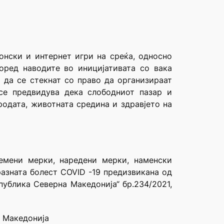
онски и интернет игри на среќа, односно
оред наводите во иницијативата со вака
 да се стекнат со право да организираат
се предвидува дека слободниот пазар и
одата, животната средина и здравјето на
емени мерки, наредени мерки, наменски
разната болест COVID -19 предизвикана од
уб­лика Северна Македонија“ бр.234/2021,
а Македонија