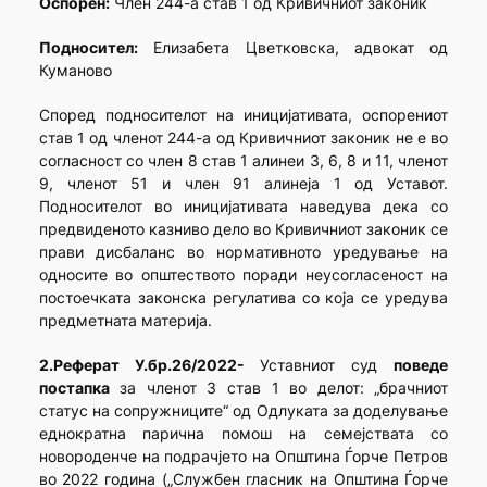
Оспорен:
Член 244-а став 1 од Кривичниот законик
Подносител:
Елизабета Цветковска, адвокат од
Куманово
Според подносителот на иницијативата, оспорениот
став 1 од членот 244-а од Кривичниот законик не е во
согласност со член 8 став 1 алинеи 3, 6, 8 и 11, членот
9, членот 51 и член 91 алинеја 1 од Уставот.
Подносителот во иницијативата наведува дека со
предвиденото казниво дело во Кривичниот законик се
прави дисбаланс во нормативното уредување на
односите во општеството поради неусогласеност на
постоечката законска регулатива со која се уредува
предметната материја.
2.Реферат У.бр.26/2022-
Уставниот суд
поведе
постапка
за членот 3 став 1 во делот: „брачниот
статус на сопружниците“ од Одлуката за доделување
еднократна парична помош на семејствата со
новороденче на подрачјето на Општина Ѓорче Петров
во 2022 година („Службен гласник на Општина Ѓорче