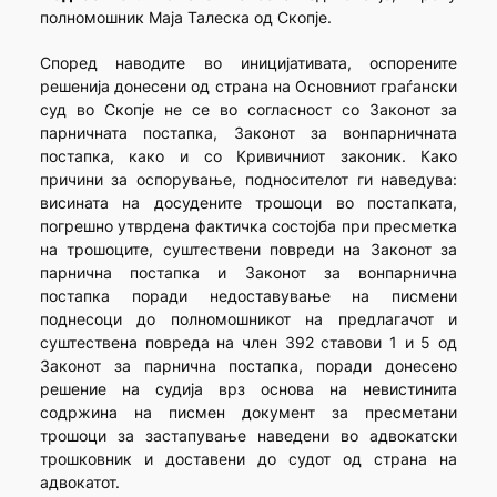
полномошник Маја Талеска од Скопје.
Според наводите во иницијативата, оспорените
решенија донесени од страна на Основниот граѓански
суд во Скопје не се во согласност со Законот за
парничната постапка, Законот за вонпарничната
постапка, како и со Кривичниот законик. Како
причини за оспорување, подносителот ги наведува:
висината на досудените трошоци во постапката,
погрешно утврдена фактичка состојба при пресметка
на трошоците, суштествени повреди на Законот за
парнична постапка и Законот за вонпарнична
постапка поради недоставување на писмени
поднесоци до полномошникот на предлагачот и
суштествена повреда на член 392 ставови 1 и 5 од
Законот за парнична постапка, поради донесено
решение на судија врз основа на невистинита
содржина на писмен документ за пресметани
трошоци за застапување наведени во адвокатски
трошковник и доставени до судот од страна на
адвокатот.