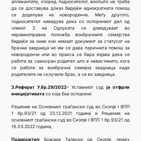
апликантите, според подносителот, воопшто не треба
да се доставува доказ бидејќи еднократната помош
се доделува на новороденче. Меѓу другото,
подносителот наведува дека со оспорениот дел од
членот 3 на Одлуката се доведуваат во
нерамноправна положба вонбрачните семејства
бидејќи за оние кои немаат документ за статусот на
брачна заедница не им се дава паричната помош за
новороденче или во пракса се бара изјава дека се
работи за самохран родител што е невистинито, кога
се работи за вонбрачна семејна заедница каде
родителите не склучиле брак, а се во заедница.
3.Реферат У.бр.29/2022-
Уставниот суд
ја отфрли
иницијативата
со која беа оспорени:
Решение на Основниот граѓански суд во Скопје I ВПП
1 бр.93/21 од 23.12.2021 година и Решение на
основниот граѓански суд во Скопје I ВПП 1 бр.93/21 од
16.03.2022 година,
Подносител:
Божана Талеска од Скопје, преку