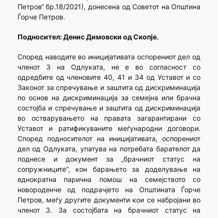
Петров“ бр.18/2021), донесена од Советот на Општина
Ѓорче Петров.
Подносител: Денис Димовски од Скопје.
Според наводите во иницијативата оспорениот дел од
членот 3 на Одлуката, не е во согласност со
одредбите од членовите 40, 41 и 34 од Уставот и со
Законот за спречување и заштита од дискриминација
по основ на дискриминација за семејна или брачна
состојба и спречување и заштита од дискриминација
во остварувањето на правата загарантирани со
Уставот и ратификуваните меѓународни договори.
Според подносителот на иницијативата, оспорениот
дел од Одлуката, упатува на потребата барателот да
поднесе и документ за „брачниот статус на
сопружниците“, кон барањето за доделување на
еднократна парична помош на семејството со
новороденче од подрачјето на Општината Ѓорче
Петров, меѓу другите документи кои се набројани во
членот 3. За состојбата на брачниот статус на