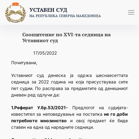
Skip
УСТАВЕН СУД
to
НА РЕПУБЛИКА СЕВЕРНА МАКЕДОНИЈА
content
Соопштение по XVI-та седница на
Уставниот суд
17/05/2022
Почитувани,
Уставниот суд денеска ја одржа шеснаесеттата
седница за 2022 година на која присуствуваа сите
пет судии. По расправа за предметите од денешниот
дневен ред одлучи да:
1.Реферат У.бр.53/2021-
Предлогот на судијата-
известител за неповедување на постапка
не го доби
потребното мнозинство
и овој предмет ќе биде
ставен на една од наредните седници.