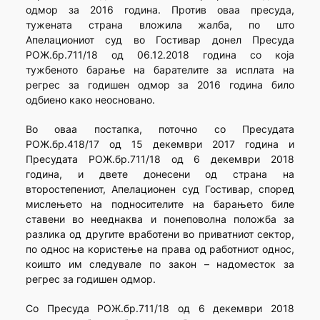
одмор за 2016 година. Против оваа пресуда,
тужената страна вложила жалба, по што
Апелациониот суд во Гостивар донел Пресуда
РОЖ.бр.711/18 од 06.12.2018 година со која
тужбеното барање на барателите за исплата на
регрес за годишен одмор за 2016 година било
одбиено како неосновано.
Во оваа постапка, поточно со Пресудата
РОЖ.бр.418/17 од 15 декември 2017 година и
Пресудата РОЖ.бр.711/18 од 6 декември 2018
година, и двете донесени од страна на
второстепениот, Апелационен суд Гостивар, според
мислењето на подносителите на барањето биле
ставени во нееднаква и понеповолна положба за
разлика од другите вработени во приватниот сектор,
по однос на користење на права од работниот однос,
коишто им следувале по закон – надоместок за
регрес за годишен одмор.
Со Пресуда РОЖ.бр.711/18 од 6 декември 2018