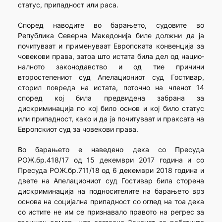
статус, припадност или раса.
Според наводите во барањето, судовите во
Република Северна Македонија биле должни да ја
почитуваат и применуваат Европската конвенција за
човекови права, затоа што истата била дел од нацио­
налното законодавство и од тие причини
второстепениот суд Апела­циониот суд Гостивар,
сторил повреда на истата, поточно на членот 14
според кој била предвидена забрана за
дискриминација по кој било основ и кој било статус
или припадност, како и да ја почитуваат и праксата на
Европскиот суд за човекови права.
Во барањето е наведено дека со Пресуда
РОЖ.бр.418/17 од 15 декември 2017 година и со
Пресуда РОЖ.бр.711/18 од 6 декември 2018 година и
двете на Апелациониот суд Гостивар била сторена
дискриминација на подносителите на барањето врз
основа на социјална припадност со оглед на тоа дека
со истите не им се признавало правото на регрес за