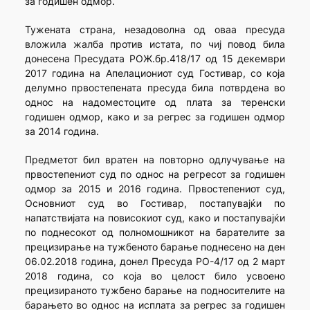
за годишен одмор.
Тужената страна, незадоволна од оваа пресуда
вложила жалба против истата, по чиј повод била
донесена Пресудата РОЖ.бр.418/17 од 15 декември
2017 година на Апелациониот суд Гостивар, со која
делумно првостепената пресуда била потврдена во
однос на надоме­стоците од плата за теренски
годишен одмор, како и за регрес за годишен одмор
за 2014 година.
Предметот бил вратен на повторно одлучување на
првостепениот суд по однос на регресот за годишен
одмор за 2015 и 2016 година. Првостепениот суд,
Основниот суд во Гостивар, постапувајќи по
напатствијата на повисокиот суд, како и постапу­вајќи
по поднесокот од полномошникот на барателите за
прецизи­рање на тужбеното барање поднесено на ден
06.02.2018 година, донел Пресуда РО-4/17 од 2 март
2018 година, со која во целост било усвоено
прецизираното тужбено барање на подно­сителите на
барањето во однос на исплата за регрес за годишен