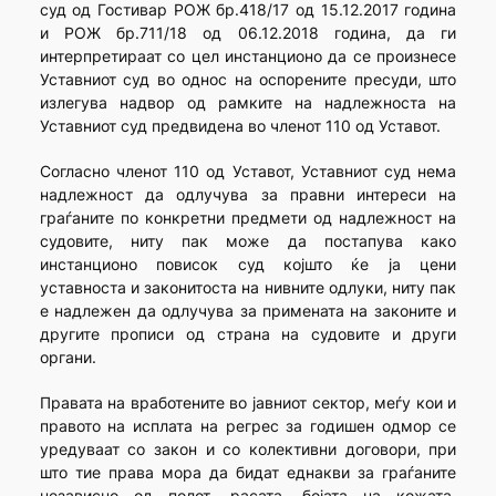
суд од Гостивар РОЖ бр.418/17 од 15.12.2017 година
и РОЖ бр.711/18 од 06.12.2018 година, да ги
интерпретираат со цел инстанционо да се произнесе
Уставниот суд во однос на оспорените пресуди, што
излегува надвор од рамките на надлежноста на
Уставниот суд предвидена во членот 110 од Уставот.
Согласно членот 110 од Уставот, Уставниот суд нема
над­лежност да одлучува за правни интереси на
граѓаните по конкретни предмети од надлежност на
судовите, ниту пак може да постапува како
инстанционо повисок суд којшто ќе ја цени
уставноста и законитоста на нивните одлуки, ниту пак
е надлежен да одлучува за примената на законите и
другите прописи од страна на судовите и други
органи.
Правата на вработените во јавниот сектор, меѓу кои и
правото на исплата на регрес за годишен одмор се
уредуваат со закон и со колективни договори, при
што тие права мора да бидат еднакви за граѓаните
независно од полот, расата, бојата на кожата,