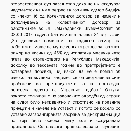
второстепениот суд зазел став дека не им следувал
надоместок на име регрес за годишен одмор бидејќи
со членот 16 од Колективниот договор за измени и
дополнувања на Колективниот договор за
работниците во ЈП „Македонски Шуми-Скопје“ од
03.09.2014 година бил изменет членот 81 кој гласи:
„За деновите поминати на годишен одмор на
работникот може да му се исплати регрес за годишен
одмор во висина од 45% од исплатена месечна нето
плата во стопанството на Република Македонија,
доколку во тековната година во претпри­јатието е
остварена добивка, чиј износ да не е помал од
износот на вкупниот надоместок од овој член за сите
вработени во претпри­јатието, а по претходно
донесена одлука на Управниот одбор.“ Оттука,
ваквото толкување на законските одредби од страна
на судот било неправилно и спротивно на правните
принципи и начела на Уставот и истото се косело со
уставно загарантираната забрана за дискримина­ција
по која било основа, меѓу кои и социјалната
припадност. Со ваквото правораздавање судовите