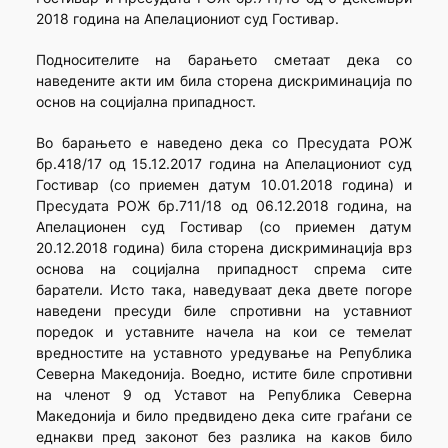
2018 година на Апелациониот суд Гостивар.
Подносителите на барањето сметаат дека со
наведените акти им била сторена дискриминација по
основ на социјална припадност.
Во барањето е наведено дека со Пресудата РОЖ
бр.418/17 од 15.12.2017 година на Апелациониот суд
Гостивар (со приемен датум 10.01.2018 година) и
Пресудата РОЖ бр.711/18 од 06.12.2018 година, на
Апелационен суд Гостивар (со приемен датум
20.12.2018 година) била сторена дискриминација врз
основа на социјална припадност спрема сите
баратели. Исто така, наведуваат дека двете погоре
на­ведени пресуди биле спротивни на уставниот
поредок и уставните начела на кои се темелат
вредностите на уставното уредување на Република
Северна Македонија. Воедно, истите биле спротивни
на членот 9 од Уставот на Република Северна
Македонија и било предвидено дека сите граѓани се
еднакви пред законот без разлика на каков било