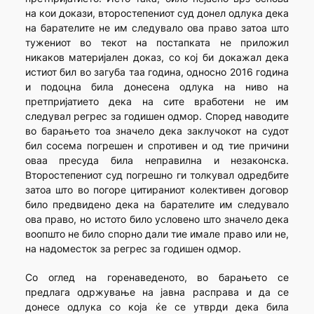
на кои докази, второстепениот суд донел одлука дека
на барателите не им следувало ова право затоа што
тужениот во текот на постапката не приложил
никаков материјален доказ, со кој би докажал дека
истиот бил во загуба таа година, односно 2016 година
и подоцна била донесена одлука на ниво на
претпријатието дека на сите вработени не им
следувал регрес за годишен одмор. Според наводите
во барањето тоа значело дека заклучокот на судот
бил сосема погрешен и спротивен и од тие причини
оваа пресуда била неправилна и незаконска.
Второстепениот суд погрешно ги толкувал одредбите
затоа што во погоре цитираниот колективен договор
било предвидено дека на барателите им следувало
ова право, но истото било условено што значело дека
воопшто не било спорно дали тие имале право или не,
на надоместок за регрес за годишен одмор.
Со оглед на горенаведеното, во барањето се
предлага одржување на јавна расправа и да се
донесе одлука со која ќе се утврди дека била