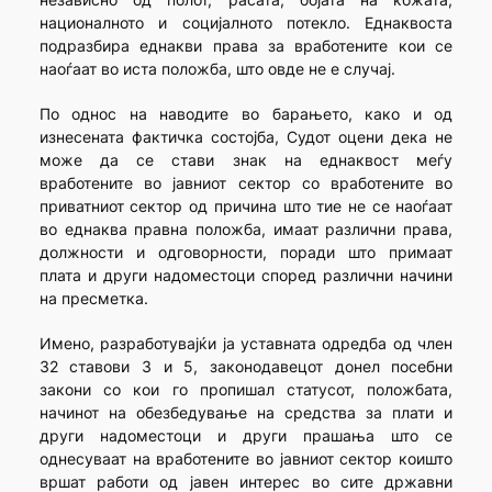
националното и социјалното потекло. Еднаквоста
подразбира еднакви права за вработените кои се
наоѓаат во иста положба, што овде не е случај.
По однос на наводите во барањето, како и од
изнесената фактичка состојба, Судот оцени дека не
може да се стави знак на еднаквост меѓу
вработените во јавниот сектор со вработените во
приватниот сектор од причина што тие не се наоѓаат
во еднаква правна положба, имаат различни права,
должности и одгово­рно­сти, поради што примаат
плата и други надоместоци според различни начини
на пресметка.
Имено, разработувајќи ја уставната одредба од член
32 ставови 3 и 5, законодавецот донел посебни
закони со кои го пропишал статусот, положбата,
начинот на обезбедување на средства за плати и
други надоместоци и други прашања што се
однесуваат на вработените во јавниот сектор коишто
вршат работи од јавен интерес во сите државни