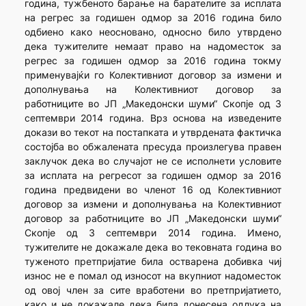
година, тужбе­ното барање на барателите за исплата
на регрес за годишен одмор за 2016 година било
одбиено како неосновано, односно било утврдено
дека тужителите немаат право на надоместок за
регрес за годишен одмор за 2016 година токму
применувајќи го Колективниот договор за измени и
дополнувања на Колективниот договор за
работниците во ЈП „Македонски шуми“ Скопје од 3
септември 2014 година. Врз основа на изведените
докази во текот на постапката и утврдената фактичка
состојба во обжалената пресуда произлегува правен
заклучок дека во случајот не се исполнети условите
за исплата на регресот за годишен одмор за 2016
година предвидени во членот 16 од Колективниот
договор за измени и дополнувања на Колек­тивниот
договор за работниците во ЈП „Македонски шуми“
Скопје од 3 септември 2014 година. Имено,
тужителите не докажале дека во тековната година во
туженото претпријатие била остварена добивка чиј
износ не е помал од износот на вкупниот надоместок
од овој член за сите вработени во претпријатието,
како и не докажале дека била донесена одлука на