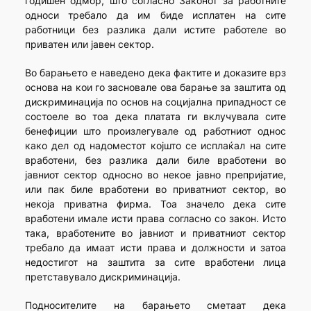
годишен одмор, што согласно Законот за работните
односи требало да им биде исплатен на сите
работници без разлика дали истите работеле во
приватен или јавен сектор.
Во барањето е наведено дека фактите и доказите врз
основа на кои го засновале ова барање за заштита од
дискриминација по основ на социјална припадност се
состоеле во тоа дека платата ги вклучувала сите
бенефиции што произлегувале од работниот однос
како дел од надоместот којшто се исплаќал на сите
вработени, без разлика дали биле вработени во
јавниот сектор односно во некое јавно препријатие,
или пак биле вработени во приватниот сектор, во
некоја приватна фирма. Тоа значело дека сите
вработени имале исти права согласно со закон. Исто
така, вработените во јавниот и приватниот сектор
требало да имаат исти права и должности и затоа
недостигот на заштита за сите вработени лица
претставувало дискриминација.
Подносителите на барањето сметаат дека