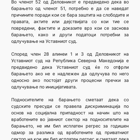
Во членот 52 од Деловникот е предвидено дека во
барањето од членот 51, потребно е да се наведат
причините поради кои се бара заштита на слободите и
правата, актите или дејствијата со кои тие се
повредени, фактите и доказите врз кои се заснова
барањето, како и други податоци потребни за
одлучување на Уставниот суд.
Според член 28 алинеи 1 и 3 од Деловникот на
Уставниот суд на Република Северна Македонија е
предвидено дека Уставниот суд ќе го отфрли
барањето ако не е надлежен да одлучува по него
односно ако постојат други процесни пречки за
одлучување по иницијативата.
Подносителите на барањето сметаат дека со
судските пресуди се правела дискриминација по
основ на социјална припадност на начин што на
вработените во јавниот сектор на подносителите на
барањето, не им бил исплатен регрес за годишен
одмор за разлика од вработените од приватниот
сектор на кои им бил исплатен регрес и сметаат дека