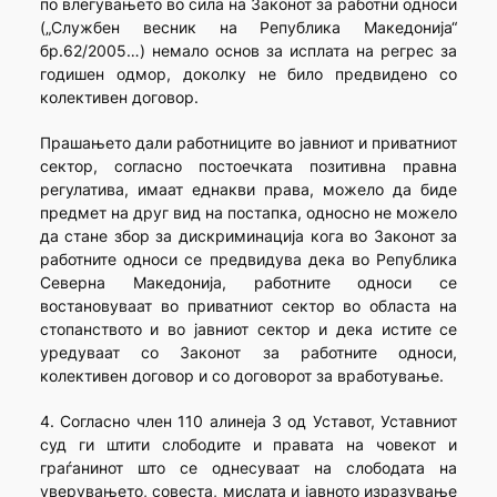
по влегувањето во сила на Законот за работни односи
(„Службен весник на Република Македонија“
бр.62/2005…) немало основ за исплата на регрес за
годишен одмор, доколку не било предвидено со
колективен договор.
Прашањето дали работниците во јавниот и приватниот
сектор, согласно постоечката позитивна правна
регулатива, имаат еднакви права, можело да биде
предмет на друг вид на постапка, односно не можело
да стане збор за дискриминација кога во Законот за
работните односи се предвидува дека во Република
Северна Македо­нија, работните односи се
востановуваат во приватниот сектор во областа на
стопанството и во јавниот сектор и дека истите се
уредуваат со Законот за работните односи,
колективен договор и со договорот за вработување.
4. Согласно член 110 алинеја 3 од Уставот, Уставниот
суд ги штити слободите и правата на човекот и
граѓанинот што се однесуваат на слободата на
уверувањето, совеста, мислата и јавното изразување