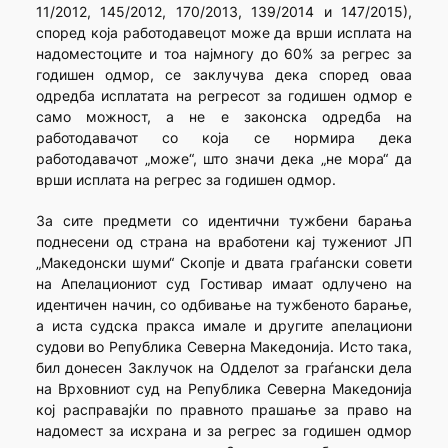
11/2012, 145/2012, 170/2013, 139/2014 и 147/2015),
според која работодавецот може да врши исплата на
надоместоците и тоа најмногу до 60% за регрес за
годишен одмор, се заклучува дека според оваа
одредба исплатата на регресот за годишен одмор е
само можност, а не е законска одредба на
работодавачот со која се нормира дека
работодавачот „може“, што значи дека „не мора“ да
врши исплата на регрес за годишен одмор.
За сите предмети со идентични тужбени барања
поднесени од страна на вработени кај тужениот ЈП
„Македонски шуми“ Скопје и двата граѓански совети
на Апелациониот суд Гостивар имаат одлучено на
идентичен начин, со одбивање на тужбеното барање,
а иста судска пракса имале и другите апелациони
судови во Република Северна Македонија. Исто така,
бил донесен Заклучок на Одделот за граѓански дела
на Врховниот суд на Република Северна Македонија
кој распра­вајќи по правното прашање за право на
надомест за исхрана и за регрес за годишен одмор