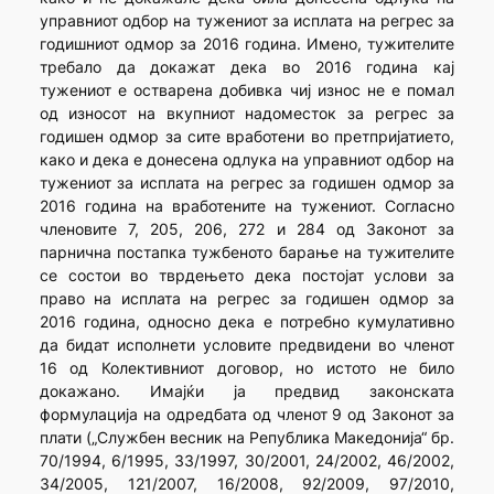
управниот одбор на тужениот за исплата на регрес за
годишниот одмор за 2016 година. Имено, тужителите
требало да докажат дека во 2016 година кај
тужениот е остварена добивка чиј износ не е помал
од износот на вкупниот надоместок за регрес за
годишен одмор за сите вработени во претпријатието,
како и дека е донесена одлука на управниот одбор на
тужениот за исплата на регрес за годишен одмор за
2016 година на вработените на тужениот. Согласно
членовите 7, 205, 206, 272 и 284 од Законот за
парнична постапка тужбеното барање на тужителите
се состои во тврдењето дека постојат услови за
право на исплата на регрес за годишен одмор за
2016 година, односно дека е потребно кумулативно
да бидат исполнети условите предвидени во членот
16 од Колективниот договор, но истото не било
докажано. Имајќи ја предвид законската
формулација на одредбата од членот 9 од Законот за
плати („Службен весник на Република Македонија“ бр.
70/1994, 6/1995, 33/1997, 30/2001, 24/2002, 46/2002,
34/2005, 121/2007, 16/2008, 92/2009, 97/2010,