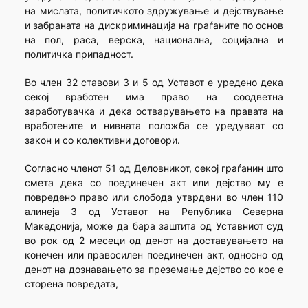
на мислата, политичкото здружување и дејствување
и забраната на дискриминација на граѓаните по основ
на пол, раса, верска, национална, социјална и
политичка припадност.
Во член 32 ставови 3 и 5 од Уставот е уредено дека
секој вработен има право на соодветна
заработувачка и дека остварувањето на правата на
вработените и нивната положба се уредуваат со
закон и со колективни договори.
Согласно членот 51 од Деловникот, секој граѓанин што
смета дека со поединечен акт или дејство му е
повредено право или слобода утврдени во член 110
алинеја 3 од Уставот на Република Северна
Македонија, може да бара заштита од Уставниот суд
во рок од 2 месеци од денот на доставувањето на
конечен или правосилен поединечен акт, односно од
денот на дознавањето за преземање дејство со кое е
сторена повредата,