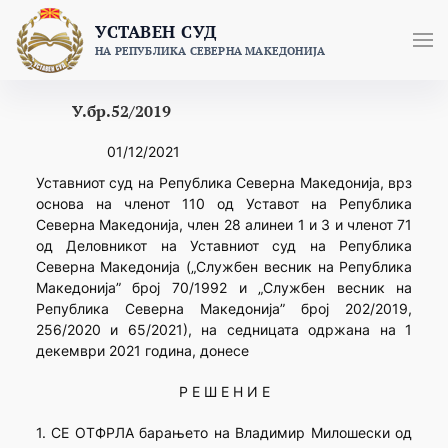
Skip
УСТАВЕН СУД
to
НА РЕПУБЛИКА СЕВЕРНА МАКЕДОНИЈА
content
У.бр.52/2019
01/12/2021
Уставниот суд на Република Северна Македонија, врз
основа на членот 110 од Уставот на Република
Северна Македонија, член 28 алинеи 1 и 3 и членот 71
од Деловникот на Уставниот суд на Република
Северна Македонија („Службен весник на Република
Македонија” број 70/1992 и „Службен весник на
Република Северна Македонија” број 202/2019,
256/2020 и 65/2021), на седницата одржана на 1
декември 2021 година, донесе
Р Е Ш Е Н И Е
1. СЕ ОТФРЛА барањето на Владимир Милошески од