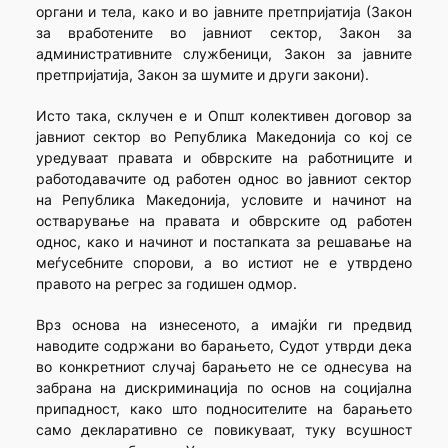
органи и тела, како и во јавните претпријатија (Закон
за вработените во јавниот сектор, Закон за
административните службеници, Закон за јавните
претпри­јатија, Закон за шумите и други закони).
Исто така, склучен е и Општ колективен договор за
јавниот сектор во Република Македонија со кој се
уредуваат правата и обврските на работниците и
работодавачите од работен однос во јавниот сектор
на Република Македонија, условите и начинот на
остварување на правата и обврските од работен
однос, како и начинот и постапката за решавање на
меѓусебните спорови, а во истиот не е утврдено
правото на регрес за годишен одмор.
Врз основа на изнесеното, а имајќи ги предвид
наводите содржани во барањето, Судот утврди дека
во конкретниот случај барањето не се однесува на
забрана на дискриминација по основ на социјална
припадност, како што подносителите на барањето
само декларативно се повикуваат, туку всушност