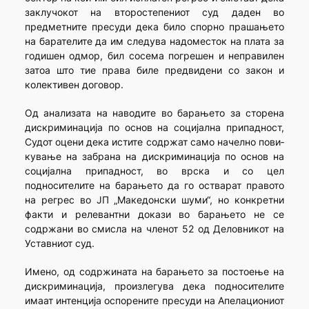
заклучокот на второстепениот суд даден во
предметните пресуди дека било спорно прашањето
на барателите да им следува надоместок на плата за
годишен одмор, бил сосема погрешен и неправилен
затоа што тие права биле предвидени со закон и
колективен договор.
Од анализата на наводите во барањето за сторена
дискрими­нација по основ на социјална припадност,
Судот оцени дека истите содржат само начелно пови­
кување на забрана на дискриминација по основ на
социјална припадност, во врска и со цел
подносителите на барањето да го остварат правото
на регрес во ЈП „Македонски шуми“, но конкретни
факти и релевантни докази во барањето не се
содржани во смисла на членот 52 од Деловникот на
Уставниот суд.
Имено, од содржината на барањето за постоење на
дискри­минација, произлегува дека подносителите
имаат интенција оспорените пресуди на Апелациониот