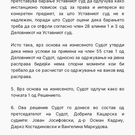
претставува барање Уставниот суд да одлучува како
инстанционо повисок суд за права и интереси во
конкретен предмет, за што Уставниот суд не е
надлежен, поради што Судот оцени дека барањето
треба да се отфрли согласно член 28 алинеи 1 и 3 од
Деловникот на Уставниот суд.
Исто така, врз основа на изнесеното Судот утврди
дека нема услови за примена на член 55 став 1 од
Деловникот на Судот, односно за одржување на јавна
расправа бидејќи нема спорни моменти кои би
требало да се расчистат со одржување на ваков вид
расправа.
5. Врз основа на изнесеното, Судот одлучи како во
точката 1 од Решението.
6. Ова решение Судот го донесе во состав од
претседателот на Судот, Добрила Кацарска и
судиите: Јован Јосифовски, д-р Осман Кадриу,
Дарко Костадиновски и Вангелина Маркудова.