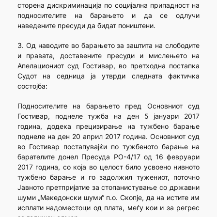
сторена дискриминација по социјална припадност на
подносителите на барањето и да се одлучи
наведените пресуди да бидат поништени.
3. Од наводите во барањето за заштита на слободите
и правата, доставените пресуди и мислењето на
Апелациониот суд Гостивар, во претходна постапка
Судот на седница ја утврди следната фактичка
состојба:
Подносителите на барањето пред Основниот суд
Гостивар, поднеле тужба на ден 5 јануари 2017
година, додека прецизирање на тужбено барање
поднеле на ден 20 април 2017 година. Основниот суд
во Гостивар постапувајќи по тужбеното барање на
барателите донел Пресуда РО-4/17 од 16 февруари
2017 година, со која во целост било усвоено нивното
тужбено барање и го задолжил тужениот, поточно
Јавното претпријатие за стопанистување со државни
шуми „Македонски шуми“ п.о. Скопје, да на истите им
исплати надоместоци од плата, меѓу кои и за регрес