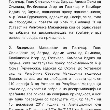
Гостивар, Гоце Сиљаноски од Заград, Адеми Феим од
Симница, Билбилоски Игор од Гостивар и Камбери
Идриз од Здуње, поднесено преку полномошникот,
м-р Соња Ѓурчиноска, адвокат од Скопје, за заштита
на слободите и правата од член 110 алинеја 3 од
Уставот на Република Македонија кои се однесуваат
на забрана на дискриминација на граѓаните врз
основа на социјална припадност.
2. Владимир Милошески од Гостивар, Гоце
Сиљаноски од Заград, Адеми Феим од Симница,
Билбилоски Игор од Гостивар, Камбери Идриз од
Здуње, сите застапувани преку полномошникот м-р
Соња Ѓурчиноска, адвокат од Скопје, до Уставниот
суд на Република Северна Македонија поднесоа
барање за заштита на слободите и правата од член
110 алинеја 3 од Уставот на Република Македонија
кои се однесуваат на забрана на дискриминација на
граѓаните врз основа на социјална припадност, а кои
им биле повредени со Пресудата РОЖ бр.418/17 од
15 декември 2017 година на Апелациониот суд
Гостивар и Пресудата РОЖ бр.711/18 од 6 декември