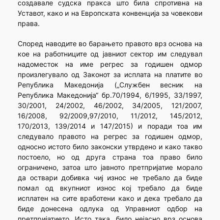
создавале судска пракса што била спротивна на
Уставот, како и на Европската конвенција за човекови
права.
Според наводите во барањето правото врз основа на
кое на работниците од јавниот сектор им следувал
надоместок на име регрес за годишен одмор
произлегувало од Законот за исплата на платите во
Република Македонија („Службен весник на
Република Македонија“ бр.70/1994, 6/1995, 33/1997,
30/2001, 24/2002, 46/2002, 34/2005, 121/2007,
16/2008, 92/2009,97/2010, 11/2012, 145/2012,
170/2013, 139/2014 и 147/2015) и поради тоа им
следувало правото на регрес за годишен одмор,
односно истото било законски утврдено и како такво
постоело, но од друга страна тоа право било
ограничено, затоа што јавното претпријатие морало
да оствари добивка чиј износ не требало да биде
помал од вкупниот износ кој требало да биде
исплатен на сите вработени како и дека требало да
биде донесена одлука од Управниот одбор на
претпријатието. Исто така, било нејасно врз основа