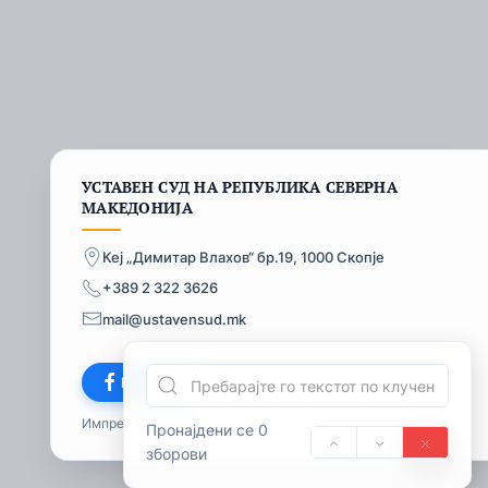
УСТАВЕН СУД НА РЕПУБЛИКА СЕВЕРНА
МАКЕДОНИЈА
Кеј „Димитар Влахов“ бр.19, 1000 Скопје
+389 2 322 3626
mail@ustavensud.mk
Facebook
Импресум
© 2026
Пронајдени се 0
зборови