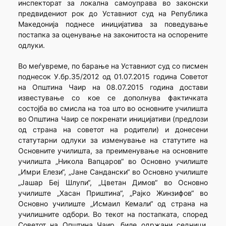
инспекторат за локална самоуправа во законски
предвидениот рок до Уставниот суд на Република
Македонија поднесе иницијатива за поведување
постапка за оценување на законитоста на оспорените
одлуки.
Во меѓувреме, по барање на Уставниот суд со писмен
поднесок У.бр.35/2012 од 01.07.2015 година Советот
на Општина Чаир на 08.07.2015 година достави
известување со кое се дополнува фактичката
состојба во смисла на тоа што во основните училишта
во Општина Чаир се покренати иницијативи (предлози
од страна на советот на родители) и донесени
статутарни одлуки за изменување на статутите на
Основните училишта, за преименување на основните
училишта „Никола Вапцаров“ во Основно училиште
„Имри Елези“, „Јане Сандански“ во Основно училиште
„Јашар Беј Шлупи“, „Цветан Димов“ во Основно
училиште „Хасан Приштина“, „Рајко Жинзифов“ во
Основно училиште „Исмаил Кемали“ од страна на
училишните одбори. Во текот на постапката, според
Советот на Општина Чаир, биле одржани седници,