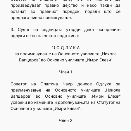
произведуваат правно дејство и како такви да
останат во правниот поредок, поради што се
предлага нивно поништување.
3. Судот на седницата утврди дека оспорените
одлуки се со следната содржина:
1) О Д Л У К А
за преименување на Основното училиште „Никола
Вапцаров“ во Основно училиште „Имри Елези“
Член 1
Советот на Општина Чаир донесе Одлука за
преименување на Основното училиште „Никола
Вапцаров“ во Основно училиште „Имри Елези“
усвоени во измените и дополнувањата на Статутот на
Основното училиште „Имри Елези“.
Член 2