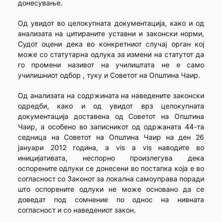
донесување.
Од увидот во целокупната документација, како и од
анализата на цитираните уставни и законски норми,
Судот оцени дека во конкретниот случај орган кој
може со статутарна одлука за измени на статутот да
го промени називот на училиштата не е само
училишниот одбор , туку и Советот на Општина Чаир.
Од анализата на содржината на наведените законски
одредби, како и од увидот врз целокупната
документација доставена од Советот на Општина
Чаир, а особено во записникот од одржаната 44-та
седница на Советот на Општина Чаир на ден 26
јануари 2012 година, а vis a vis наводите во
иницијативата, неспорно произлегува дека
оспорените одлуки се донесени во постапка која е во
согласност со Законот за локална самоуправа поради
што оспорените одлуки не може основано да се
доведат под сомнение по однос на нивната
согласност и со наведениот закон.