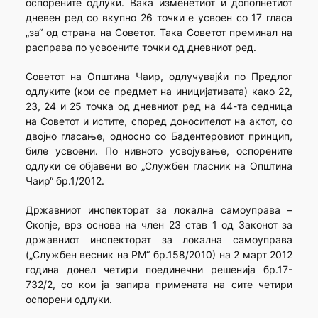
оспорените одлуки. Вака изменетиот и дополнетиот
дневен ред со вкупно 26 точки е усвоен со 17 гласа
„за“ од страна на Советот. Така Советот преминал на
расправа по усвоените точки од дневниот ред.
Советот на Општина Чаир, одлучувајќи по Предлог
одлуките (кои се предмет на иницијативата) како 22,
23, 24 и 25 точка од дневниот ред на 44-та седница
на Советот и истите, според доносителот на актот, со
двојно гласање, односно со Бадентеровиот принцип,
биле усвоени. По нивното усвојување, оспорените
одлуки се објавени во „Службен гласник на Општина
Чаир“ бр.1/2012.
Државниот инспекторат за локална самоуправа –
Скопје, врз основа на член 23 став 1 од Законот за
државниот инспекторат за локална самоуправа
(„Службен весник на РМ“ бр.158/2010) на 2 март 2012
година донел четири поединечни решенија бр.17-
732/2, со кои ја запира примената на сите четири
оспорени одлуки.