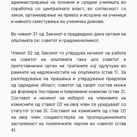
администрирање на основни и средни училишта во
соработка со централната власт, во согласност со
закон, организирање на превоз и исхрана на ученици
и нивното сместување во ученички домови.
Во членот 31 од Законот е предвидено дека органи на
општината се: советот и градоначалникот.
Членот 32 од Законот го утврдува начинот на работа
на советот на општината така што советот е
претставнички орган на граѓаните кој одлучува во
рамките на надлежностите на општината (став 1). За
разгледување на прашања и утврдување предлози
од одредена област, советот од својот состав може
да формира постојани и повремени комисии (став 2).
Составот и начинот на изборот на членовите на
комисиите од ставот (2) на овој член се уредуваат со
статутот (став 3). Составот на комисиите од став (2)
на овој член соодветствува на пропорционалната
застапеност на политичките партии во советот (став
4).