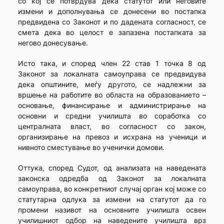
со кој се потврдува дека статутот или неговите
измени и дополнувања се донесени во постапка
предвидена со Законот и по дадената согласност, се
смета дека во целост е запазена постапката за
негово донесување.
Исто така, и според член 22 став 1 точка 8 од
Законот за локалната самоуправа се предвидува
дека општините, меѓу другото, се надлежни за
вршење на работите во областа на образованието –
основање, финансирање и администрирање на
основни и средни училишта во соработка со
централната власт, во согласност со закон,
организирање на превоз и исхрана на ученици и
нивното сместување во ученички домови.
Оттука, според Судот, од анализата на наведената
законска одредба од Законот за локалната
самоуправа, во конкретниот случај орган кој може со
статутарна одлука за измени на статутот да го
промени називот на основните училишта освен
училишниот одбор на наведените училишта врз