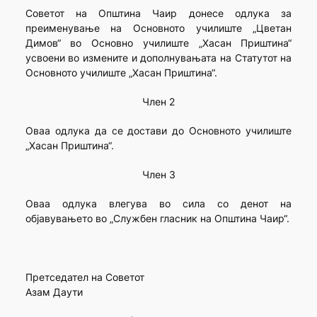
Советот на Општина Чаир донесе одлука за
преименување на Основното училиште „Цветан
Димов“ во Основно училиште „Хасан Приштина“
усвоени во измените и дополнувањата на Статутот на
Основното училиште „Хасан Приштина“.
Член 2
Оваа одлука да се достави до Основното училиште
„Хасан Приштина“.
Член 3
Оваа одлука влегува во сила со денот на
објавувањето во „Службен гласник на Општина Чаир“.
Претседател на Советот
Азам Даути