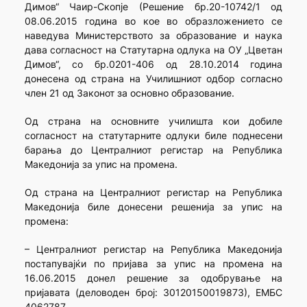
Димов“ Чаир-Скопје (Решение бр.20-10742/1 од
08.06.2015 година во кое во образложението се
наведува Министерството за образование и наука
дава согласност на Статутарна одлука на ОУ „Цветан
Димов“, со бр.0201-406 од 28.10.2014 година
донесена од страна на Училишниот одбор согласно
член 21 од Законот за основно образование.
Од страна на основните училишта кои добиле
согласност на статутарните одлуки биле поднесени
барања до Централниот регистар на Република
Македонија за упис на промена.
Од страна на Централниот регистар на Република
Македонија биле донесени решенија за упис на
промена:
– Централниот регистар на Република Македонија
постапувајќи по пријава за упис на промена на
16.06.2015 донел решение за одобрување на
пријавата (деловоден број: 30120150019873), ЕМБС
4062787.