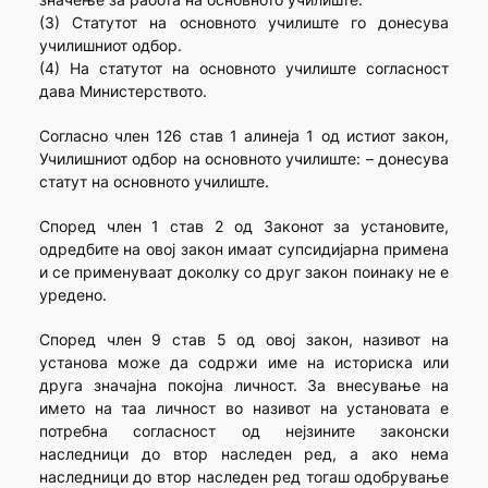
(3) Статутот на основното училиште го донесува
училишниот одбор.
(4) На статутот на основното училиште согласност
дава Министерството.
Согласно член 126 став 1 алинеја 1 од истиот закон,
Училишниот одбор на основното училиште: – донесува
статут на основното училиште.
Според член 1 став 2 од Законот за установите,
одредбите на овој закон имаат супсидијарна примена
и се применуваат доколку со друг закон поинаку не е
уредено.
Според член 9 став 5 од овој закон, називот на
установа може да содржи име на историска или
друга значајна покојна личност. За внесување на
името на таа личност во називот на установата е
потребна согласност од нејзините законски
наследници до втор наследен ред, а ако нема
наследници до втор наследен ред тогаш одобрување