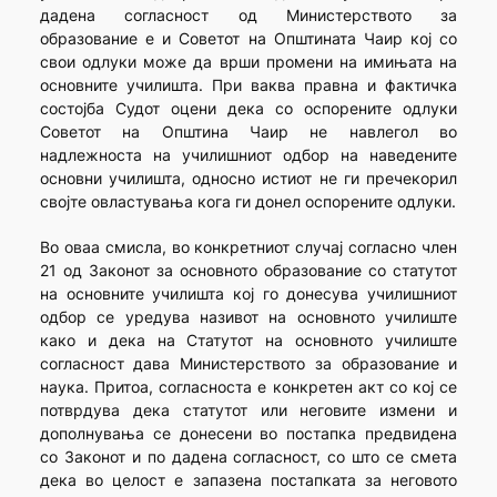
дадена согласност од Министерството за
образование е и Советот на Општината Чаир кој со
свои одлуки може да врши промени на имињата на
основните училишта. При ваква правна и фактичка
состојба Судот оцени дека со оспорените одлуки
Советот на Општина Чаир не навлегол во
надлежноста на училишниот одбор на наведените
основни училишта, односно истиот не ги пречекорил
својте овластувања кога ги донел оспорените одлуки.
Во оваа смисла, во конкретниот случај согласно член
21 од Законот за основното образование со статутот
на основните училишта кој го донесува училишниот
одбор се уредува називот на основното училиште
како и дека на Статутот на основното училиште
согласност дава Министерството за образование и
наука. Притоа, согласноста е конкретен акт со кој се
потврдува дека статутот или неговите измени и
дополнувања се донесени во постапка предвидена
со Законот и по дадена согласност, со што се смета
дека во целост е запазена постапката за неговото