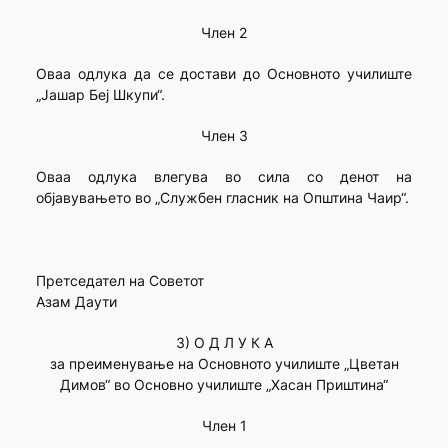
Член 2
Оваа одлука да се достави до Основното училиште
„Јашар Беј Шкупи“.
Член 3
Оваа одлука влегува во сила со денот на
објавувањето во „Службен гласник на Општина Чаир“.
Претседател на Советот
Азам Даути
3) О Д Л У К А
за преименување на Основното училиште „Цветан
Димов“ во Основно училиште „Хасан Приштина“
Член 1