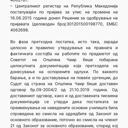
– Централниот регистар на Република Македонија
постапувајќи по пријава за упис на промена на
16.06.2015 година донел Решение за одобрување на
пријавата (деловоден број:301201500198770, ЕМБС
4062698.
Во фаза претходна постапка, исто така, заради
целосно и правилно утврдување на правната и
фактичката состојба на работите по предметот од
Советот на Општина Чаир беше побарана
целокупната документација која претходела на
донесување на оспорените одлуки. По ваквото
барање, а и по доставување на повеќе ургенции, до
Судот од страна на Општина Чаир беше доставен
одговор бр.09-2004/2 од 21.10.2019 година. Од
доставениот одговор, како и од доставената писмена
документација се утврди дека постапката за
преименување на наведените основни училишта била
спроведена во смисла на одредбите од Законот за
основното образование, поточно во смисла на членот
21 од Законот за основното образование, според кој