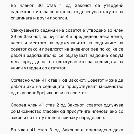
Во членот 36 став 1 од Законот се утврдени
надлежностите на советот кој го донесува статутот на
општината и други прописи.
Свикувањето седници на советот е утврдено во член
39 од Законот, во чиј став 4 е предвидено дека денот,
часот и местото на одржувањето на седниците на
советот како и предлогот на дневниот ред по кој ќе се
работи задолжително се објавуваат најдоцна седум
дена пред денот на одржувањето на седницата на
начин утврден со статутот.
Согласно член 41 став 1 од Законот, Советот може да
работи ако на седницата присуствуваат мнозинство
од вкупниот број членови на советот.
Според член 41 став 2 од Законот, советот одлучува
со мнозинство гласови од присутните членови ако со
закон и со статутот не е поинаку определено.
Во член 41 став 3 од Законот е предвидено дека