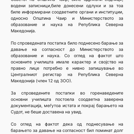
водени записници,биле донесени одлуки и за тоа
биле информирани соодветните органи и институции,
односно Општина Чаир и Министерството за
образование и наука на Република Северна
Македонија.
По спроведената постапка било поднесено барање за
давање на согласност до Министерството за
образование и наука. Со оглед на фактот што
основните училишта имале карактер и својство на
правно лице потребно е нивно запишување во
Централниот регистар на Република Северна
Македонија (член 12 од ЗОО).
За спроведените постапки во горенаведените
основни училишта постоела соодветна заверена
документација, меѓутоа истата и покрај барањето на
Судот, не беше доставена на увид.
Со оглед на фактот дека од поднесување на
барањето за давање на согласност бил поминат долг