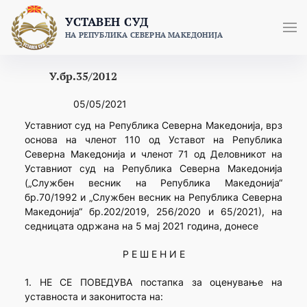
Skip
УСТАВЕН СУД
to
НА РЕПУБЛИКА СЕВЕРНА МАКЕДОНИЈА
content
У.бр.35/2012
05/05/2021
Уставниот суд на Република Северна Македонија, врз
основа на членот 110 од Уставот на Република
Северна Македонија и членот 71 од Деловникот на
Уставниот суд на Република Северна Македонија
(„Службен весник на Република Македонија“
бр.70/1992 и „Службен весник на Република Северна
Македонија“ бр.202/2019, 256/2020 и 65/2021), на
седницата одржана на 5 мај 2021 година, донесе
Р Е Ш Е Н И Е
1. НЕ СЕ ПОВЕДУВА постапка за оценување на
уставноста и законитоста на: