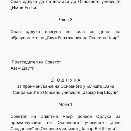
Оваа одлука да се достави до Основното училиште
„Имри Елези“.
Член 3
Оваа одлука влегува во сила со денот на
објавувањето во „Службен гласник на Општина Чаир“
Претседател на Советот
Азам Даути
2) О Д Л У К А
за преименување на Основното училиште „Јане
Сандански“ во Основно училиште „Јашар Беј Шкупи“
Член 1
Советот на Општина Чаир донесе Одлука за
преименување на Основното училиште „Јане
Сандански“ во Основно училиште „Јашар Беј Шкупи“.