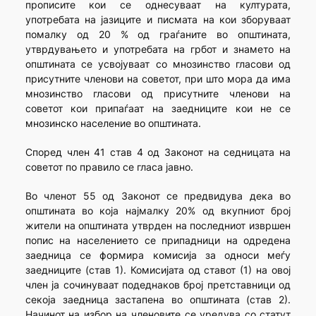
прописите кои се однесуваат на културата,
употребата на јазиците и писмата на кои зборуваат
помалку од 20 % од граѓаните во општината,
утврдувањето и употребата на грбот и знамето на
општината се усвојуваат со мнозинство гласови од
присутните членови на советот, при што мора да има
мнозинство гласови од присутните членови на
советот кои припаѓаат на заедниците кои не се
мнозинско население во општината.
Според член 41 став 4 од Законот на седницата на
советот по правило се гласа јавно.
Во членот 55 од Законот се предвидува дека во
општината во која најмалку 20% од вкупниот број
жители на општината утврден на последниот извршен
попис на населението се припадници на одредена
заедница се формира комисија за односи меѓу
заедниците (став 1). Комисијата од ставот (1) на овој
член ја сочинуваат подеднаков број претставници од
секоја заедница застапена во општината (став 2).
Начинот на избор на членовите се уредува со статут