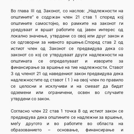
Во глава III од Законот, со наслов: „Надлежности на
општините“ е содржан член 21 став 1 според кој
општините самостојно, во рамките на законот ги
уредуваат и вршат работите од јавен интерес од
локално значење, утврдени со овој или друг закон и
се одговорни за нивното вршење.Според став 2 од
истиот член од Законот се предвидува дека со
законот со кој се утврдуваат други надлежности на
општината се определуваат и изворите за
финансирање за вршење на тие надлежности. Ставот
3 од членот 21 од наведениот закон предвидува дека
надлежностите од ставот ( 1 ) на овој член по правило
се целосни и исклучиви и на смеаат да бидат
одземени или ограничени, освен во случаите
утврдени со закон.
Согласно член 22 став 1 точка 8 од истиот закон се
предвидува дека општините се надлежни за вршење,
меѓу другото и во работите во областа на
образованието – основање, финансирање и