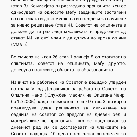
(став 3). Комисијата ги разгледува прашањата кои се
однесуваат на односите меѓу заедниците застапени
во општината и дава мислења и предлози за начините
за нивно решавање (став 4). Советот на општината е
должен да ги разгледа мислењата и предлозите од
ставот (4) на овој член и да одлучи во врска со нив
(став 5).
Во смисла на член 26 став 1 алинеја 8 од статутот на
општината, советот на општината, меѓу другото,
донесува прописи од областа на образованието.
Начинот на работење на Советот е децидно утврден
во глава VI од Деловникот за работа на Советот на
Општина Чаир („Службен гласник на Општина Чаир“
бр.12/2005), каде е поместен член 49 став 3, во кој се
предвидува дека решението за свикување на
седница на советот со предлог на дневен ред и
материјалите по прашањата што се предлагаат за
дневниот ред им се доставуваат на членовите на
Советот најдоцна 10 дена пред денот определен за