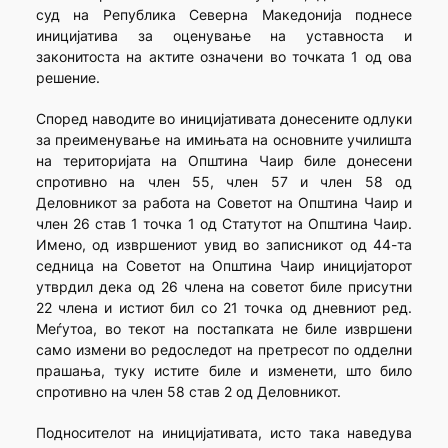
суд на Република Северна Македонија поднесе
иницијатива за оценување на уставноста и
законитоста на актите означени во точката 1 од ова
решение.
Според наводите во иницијативата донесените одлуки
за преименување на имињата на основните училишта
на територијата на Општина Чаир биле донесени
спротивно на член 55, член 57 и член 58 од
Деловникот за работа на Советот на Општина Чаир и
член 26 став 1 точка 1 од Статутот на Општина Чаир.
Имено, од извршениот увид во записникот од 44-та
седница на Советот на Општина Чаир иницијаторот
утврдил дека од 26 члена на советот биле присутни
22 члена и истиот бил со 21 точка од дневниот ред.
Меѓутоа, во текот на постапката не биле извршени
само измени во редоследот на претресот по одделни
прашања, туку истите биле и изменети, што било
спротивно на член 58 став 2 од Деловникот.
Подносителот на иницијативата, исто така наведува