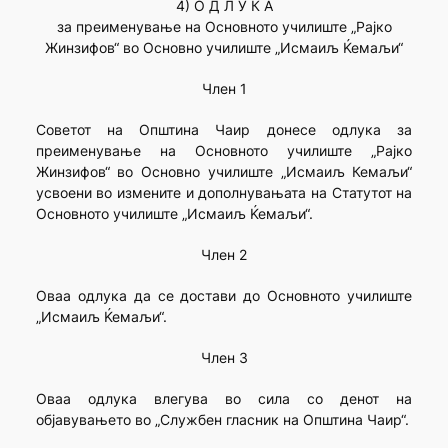
4) О Д Л У К А
за преименување на Основното училиште „Рајко
Жинзифов“ во Основно училиште „Исмаиљ Ќемаљи“
Член 1
Советот на Општина Чаир донесе одлука за
преименување на Основното училиште „Рајко
Жинзифов“ во Основно училиште „Исмаиљ Кемаљи“
усвоени во измените и дополнувањата на Статутот на
Основното училиште „Исмаиљ Ќемаљи“.
Член 2
Оваа одлука да се достави до Основното училиште
„Исмаиљ Ќемаљи“.
Член 3
Оваа одлука влегува во сила со денот на
објавувањето во „Службен гласник на Општина Чаир“.