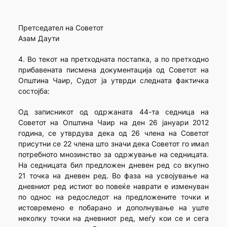
Претседател на Советот
Азам Даути
4. Во текот на претходната постапка, а по претходно
прибавената писмена документација од Советот на
Општина Чаир, Судот ја утврди следната фактичка
состојба:
Од записникот од одржаната 44-та седница на
Советот на Општина Чаир на ден 26 јануари 2012
година, се утврдува дека од 26 члена на Советот
присутни се 22 члена што значи дека Советот го имал
потребното мнозинство за одржување на седницата.
На седницата бил предложен дневен ред со вкупно
21 точка на дневен ред. Во фаза на усвојување на
дневниот ред истиот во повеќе наврати е изменуван
по однос на редоследот на предложените точки и
истовремено е побарано и дополнување на уште
неколку точки на дневниот ред, меѓу кои се и сега