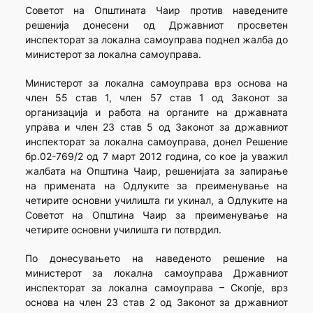
Советот на Општината Чаир против наведените
решенија донесени од Државниот просветен
инспекторат за локална самоуправа поднел жалба до
министерот за локална самоуправа.
Министерот за локална самоуправа врз основа на
член 55 став 1, член 57 став 1 од Законот за
организација и работа на органите на државната
управа и член 23 став 5 од Законот за државниот
инспекторат за локална самоуправа, донел Решение
бр.02-769/2 од 7 март 2012 година, со кое ја уважил
жалбата на Општина Чаир, решенијата за запирање
на примената на Одлуките за преименување на
четирите основни училишта ги укинал, а Одлуките на
Советот на Општина Чаир за преименување на
четирите основни училишта ги потврдил.
По донесувањето на наведеното решение на
министерот за локална самоуправа Државниот
инспекторат за локална самоуправа – Скопје, врз
основа на член 23 став 2 од Законот за државниот