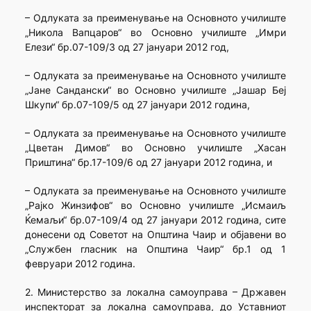
– Одлуката за преименување на Основното училиште
„Никола Вапцаров“ во Основно училиште „Имри
Елези“ бр.07-109/3 од 27 јануари 2012 год,
– Одлуката за преименување на Основното училиште
„Јане Сандански“ во Основно училиште „Јашар Беј
Шкупи“ бр.07-109/5 од 27 јануари 2012 година,
– Одлуката за преименување на Основното училиште
„Цветан Димов“ во Основно училиште „Хасан
Приштина“ бр.17-109/6 од 27 јануари 2012 година, и
– Одлуката за преименување на Основното училиште
„Рајко Жинзифов“ во Основно училиште „Исмаиљ
Ќемаљи“ бр.07-109/4 од 27 јануари 2012 година, сите
донесени од Советот на Општина Чаир и објавени во
„Службен гласник на Општина Чаир“ бр.1 од 1
февруари 2012 година.
2. Министерство за локална самоуправа – Државен
инспекторат за локална самоуправа, до Уставниот