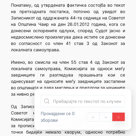
Понатаму, од утврдената фактичка состојба во текот
на претходната постапка, поточно од увидот во
Записникот од оддржаната 44-та седница на Советот
на Општина Чаир на ден 26.01.2012 година, кога се
донесени оспорените одлуки, според Судот јасно и
недвосмислено произлегува дека истите се донесени
во согласност со член 41 став 3 од Законот за
локалната самоуправа.
Имено, во смисла на член 55 став 4 од Законот за
локалната самоуправа, Комисијата за односи меѓу
заедниците ги разгледува прашањата кои се
однесуваат на односите меѓу заедниците застапени
во општината и дава мислења и предлози за начините
за нивно решавање.
Од Записникот од одржаната 44-та седница на
Советот на општина Чаир, произлегува дека
Пронајдени се 0
Комисијата за односите меѓу заедниците и Комисијата
зборови
за прописи не одржале седници во врска со овие
точки бидејќи немало кворум, односно потребно