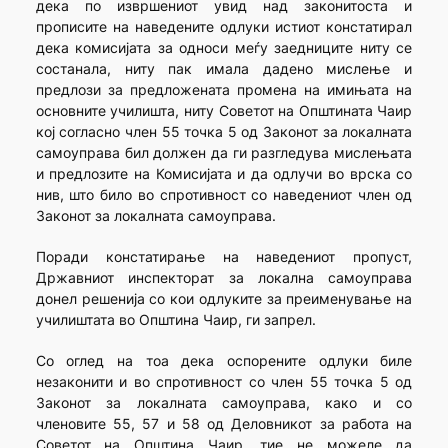
дека по извршениот увид над законитоста и
прописите на наведените одлуки истиот констатирал
дека комисијата за односи меѓу заедниците ниту се
состанала, ниту пак имала дадено мислење и
предлози за предложената промена на имињата на
основните училишта, ниту Советот на Општината Чаир
кој согласно член 55 точка 5 од Законот за локалната
самоуправа бил должен да ги разгледува мислењата
и предлозите на Комисијата и да одлучи во врска со
нив, што било во спротивност со наведениот член од
Законот за локалната самоуправа.
Поради констатирање на наведениот пропуст,
Државниот инспекторат за локална самоуправа
донел решенија со кои одлуките за преименување на
училиштата во Општина Чаир, ги запрел.
Со оглед на тоа дека оспорените одлуки биле
незаконити и во спротивност со член 55 точка 5 од
Законот за локалната самоуправа, како и со
членовите 55, 57 и 58 од Деловникот за работа на
Советот на Општина Чаир, тие не можеле да