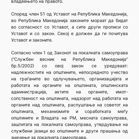
владеењето на правото.
Според член 51 од Уставот на Република Македонија,
во Република Македонија законите мораат да бидат
во согласност со Уставот, а сите други прописи со
Уставот и со закон. Секој е должен да ги почитува
Уставот и законите.
Согласно член 1 од Законот за локалната самоуправа
(“Службен весник на Република Македонија”
бр.5/2002) со овој закон се уредуваат:
надлежностите на општините, непосредното учество
на граѓаните во одлучувањето, организацијата и
работата на органите на општината, општинската
администрација, актите на органите, имот-
сопственост на општината, надзорот над работата на
органите над општината, распуштање на советот на
општината, механизмите и соработката меѓу
општините и Владата на РМ, месната самоуправа,
заштитата на локалната самоуправа, утврдување на
службени јазици во општините и други прашања од
значење за локалната самоуправа.