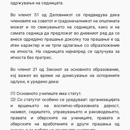
одржување на седницата.
Во членот 51 од Деловникот се предвидува дека
членовите на советот и градоначалникот на општината
можат и по свикувањето на седницата, како и на
самата седница да предложат во дневниот ред да се
внесе одредено прашање доколку тоа прашање е од
итен карактер и не трпи одлагање со образложение
на итноста. На седницата најнапред се одлучува за
итноста без претрес.
Во членот 21 од Законот за основното образование,
кој важел во време на донесување на оспорените
одлуки, е уредено дека:
(1) Основното училиште има статут.
(2) Со статутот особено се уредуваат: организацијата
и вршењето на воспитно-образовната дејност,
називот, седиштето, управувањето и раководењето,
правата и обврските на учениците, правата и
обврските на вработените и други прашања од
значење за работа на основното училиште.