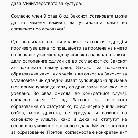
дава Министерството за култура.
Согласно член 9 став 8 од Законот „Установата може
да го измени називот на установата само во
согласност со основачот”.
Од анализата на цитираните законски одредби
проиизегува дека по прашањето за промена на името
на основно училиште од суштинско значење е фактот
дали оспорените одлуки се во согласност со Законот
за локалната самоуправа, Законот за основното
образование како Lex specialis во однос на Законот за
установите чии одредби имаат супсидијарна примена
и се применуваат доколку со друг закон поинаку не е
уредено. Во оваа смисла, во конкретниот случај,
согласно член 21 од Законот за основното
образование со статутот кој го донесува училишниот
одбор, меѓу другото, се уредува и називот на
основното училиште, како и дека на статутот на
основното училиште согласност дава Министерството
за образование. Притоа, согласноста е конкретен акт