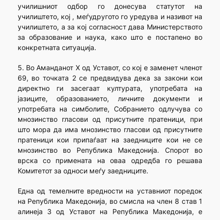
училишниот одбор го донесува статутот на
училиштето, кој , меѓудругото го уредува и називот на
училиштето, а за кој согласност дава Министерството
за образование и наука, како што е постапено во
конкретната ситуација.
5. Во Аманданот Х од Уставот, со кој е заменет членот
69, во точката 2 се предвидува дека за закони кои
директно ги засегаат културата, употребата на
јазиците, образованието, личните документи и
употребата на симболите, Собранието одлучува со
мнозинство гласови од присутните пратеници, при
што мора да има мнозинство гласови од присутните
пратеници кои припаѓаат на заедниците кои не се
мнозинство во Република Македонија. Спорот во
врска со примената на оваа одредба го решава
Комитетот за односи меѓу заедниците.
Една од темелните вредности на уставниот поредок
на Република Македонија, во смисла на член 8 став 1
алинеја 3 од Уставот на Република Македонија, е