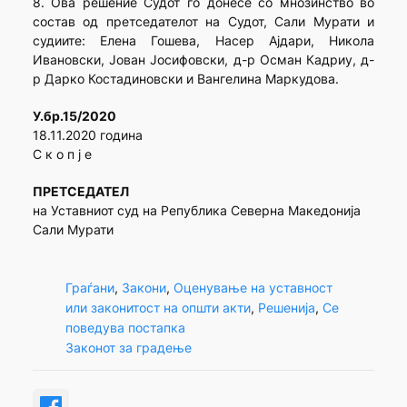
8. Ова решение Судот го донесе со мнозинство во
состав од претседателот на Судот, Сали Мурати и
судиите: Елена Гошева, Насер Ајдари, Никола
Ивановски, Јован Јосифовски, д-р Осман Кадриу, д-
р Дарко Костадиновски и Вангелина Маркудова.
У.бр.15/2020
18.11.2020 година
С к о п ј е
ПРЕТСЕДАТЕЛ
на Уставниот суд на Република Северна Македонија
Сали Мурати
Граѓани
, 
Закони
, 
Оценување на уставност
или законитост на општи акти
, 
Решенија
, 
Се
поведува постапка
Законот за градење