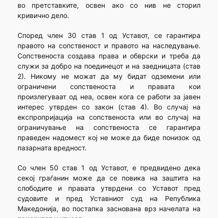
во претставките, освен ако со нив не сторил
кривично дело.
Според член 30 став 1 од Уставот, се гарантира
правото на сопственост и правото на наследување.
Сопственоста создава права и обврски и треба да
служи за добро на поединецот и на заедницата (став
2). Никому не можат да му бидат одземени или
ограничени сопственоста и правата кои
произлегуваат од неа, освен кога се работи за јавен
интерес утврден со закон (став 4). Во случај на
експропријација на сопственоста или во случај на
ограничување на сопственоста се гарантира
праведен надомест кој не може да биде понизок од
пазарната вредност.
Со член 50 став 1 од Уставот, е предвидено дека
секој граѓанин може да се повика на заштита на
слободите и правата утврдени со Уставот пред
судовите и пред Уставниот суд на Република
Македонија, во постапка заснована врз начелата на