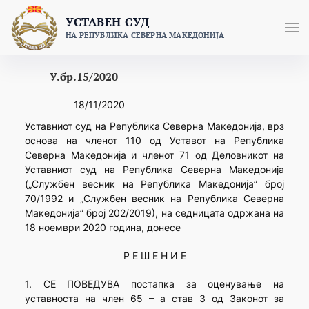
Skip
УСТАВЕН СУД
to
НА РЕПУБЛИКА СЕВЕРНА МАКЕДОНИЈА
content
У.бр.15/2020
18/11/2020
Уставниот суд на Република Северна Македонија, врз
основа на членот 110 од Уставот на Република
Северна Македонија и членот 71 од Деловникот на
Уставниот суд на Република Северна Македонија
(„Службен весник на Република Македонија” број
70/1992 и „Службен весник на Република Северна
Македонија” број 202/2019), на седницата одржана на
18 ноември 2020 година, донесе
Р Е Ш Е Н И Е
1. СЕ ПОВЕДУВА постапка за оценување на
уставноста на член 65 – а став 3 од Законот за