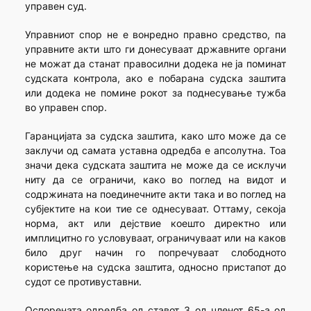
управен суд.
Управниот спор не е вонредно правно средство, па
управните акти што ги донесуваат државните органи
не можат да станат правосилни додека не ја поминат
судската контрола, ако е побарана судска заштита
или додека не помине рокот за поднесување тужба
во управен спор.
Гаранцијата за судска заштита, како што може да се
заклучи од самата уставна одредба е апсолутна. Тоа
значи дека судската заштита не може да се исклучи
ниту да се ограничи, како во поглед на видот и
содржината на поединечните акти така и во поглед на
субјектите на кои тие се однесуваат. Оттаму, секоја
норма, акт или дејствие коешто директно или
имплицитно го условуваат, ограничуваат или на каков
било друг начин го попречуваат слободното
користење на судска заштита, односно пристапот до
судот се противуставни.
Оспорената одредба од ставот 3 од членот 65-а од