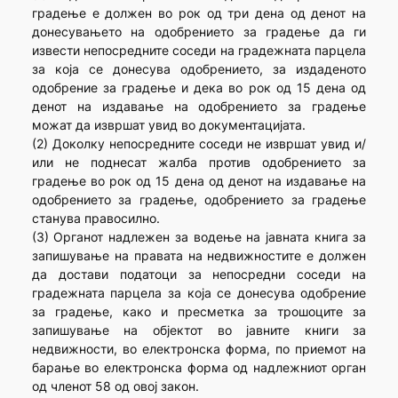
градење е должен во рок од три дена од денот на
донесувањето на одобрението за градење да ги
извести непосредните соседи на градежната парцела
за која се донесува одобрението, за издаденото
одобрение за градење и дека во рок од 15 дена од
денот на издавање на одобрението за градење
можат да извршат увид во документацијата.
(2) Доколку непосредните соседи не извршат увид и/
или не поднесат жалба против одобрението за
градење во рок од 15 дена од денот на издавање на
одобрението за градење, одобрението за градење
станува правосилно.
(3) Органот надлежен за водење на јавната книга за
запишување на правата на недвижностите е должен
да достави податоци за непосредни соседи на
градежната парцела за која се донесува одобрение
за градење, како и пресметка за трошоците за
запишување на објектот во јавните книги за
недвижности, во електронска форма, по приемот на
барање во електронска форма од надлежниот орган
од членот 58 од овој закон.