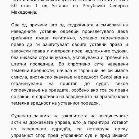
50 став 1 од Уставот на Република Северна
Македонија.
Ова од причини што од содржината и смислата на
наведените уставни одредби произлегувало дека
граѓаните имаат легитимно, уставно гарантирано
право да ги заштитуваат своите уставни права и
законски права и интереси пред надлежните судови,
без никакви ограничувања, условувања и трпење на
штетни последици. Во спротивно сите наведени
темелни вредности, начела и гаранции не би имале
смисла, вистинско значење и вредност Секој вид на
ограничување на пристап до судот, секое
попречување на правдата, особено ако тоа се прави
со закон, е спротивно на владеењето на правото како
темелна вредност на уставниот поредок.
Судската заштита на законитоста на поединечните
акти на државната управа, што ја гарантира Уставот
во наведената одредба, се остварува преку
управниот спор пред управниот суд и пред Вишиот