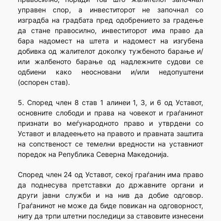
управен спор, а инвеститорот не започнал со
изградба на градбата пред одобрението за градење
да стане правосилно, инвеститорот има право да
бара надомест на штета и надомест на изгубена
добивка од жалителот доколку тужбеното барање и/
или жалбеното барање од надлежните судови се
одбиени како неосновани и/или недопуштени
(оспорен став).
5. Според член 8 став 1 алинеи 1, 3, и 6 од Уставот,
основните слободи и права на човекот и граѓанинот
признати во меѓународното право и утврдени со
Уставот и владеењето на правото и правната заштита
на сопственост се темелни вредности на уставниот
поредок на Република Северна Македонија.
Според член 24 од Уставот, секој граѓанин има право
да поднесува претставки до државните органи и
други јавни служби и на нив да добие одговор.
Граѓанинот не може да биде повикан на одговорност,
ниту да трпи штетни последици за ставовите изнесени