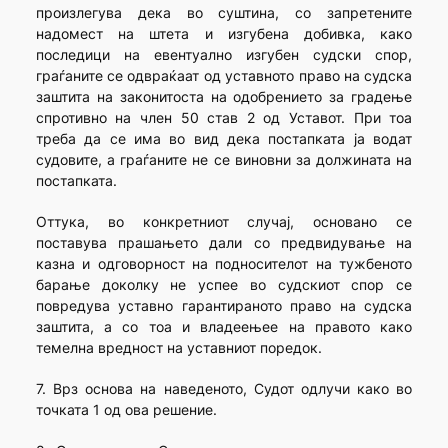
произлегува дека во суштина, со запретените
надомест на штета и изгубена добивка, како
последици на евентуално изгубен судски спор,
граѓаните се одвраќаат од уставното право на судска
заштита на законитоста на одобрението за градење
спротивно на член 50 став 2 од Уставот. При тоа
треба да се има во вид дека постапката ја водат
судовите, а граѓаните не се виновни за должината на
постапката.
Оттука, во конкретниот случај, основано се
поставува прашањето дали со предвидување на
казна и одговорност на подносителот на тужбеното
барање доколку не успее во судскиот спор се
повредува уставно гарантираното право на судска
заштита, а со тоа и владеењее на правото како
темелна вредност на уставниот поредок.
7. Врз основа на наведеното, Судот одлучи како во
точката 1 од ова решение.