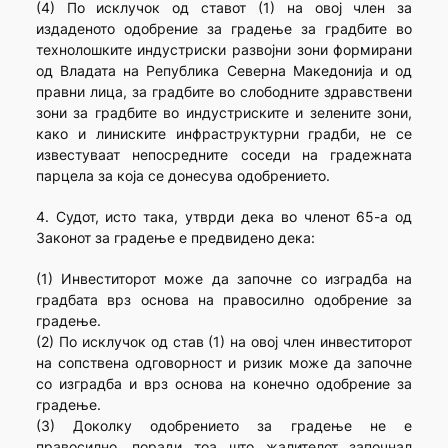
(4) По исклучок од ставот (1) на овој член за
издаденото одобрение за градење за градбите во
технолошките индустриски развојни зони формирани
од Владата на Република Северна Македонија и од
правни лица, за градбите во слободните здравствени
зони за градбите во индустриските и зелените зони,
како и линиските инфраструктурни градби, не се
известуваат непосредните соседи на градежната
парцела за која се донесува одобрението.
4. Судот, исто така, утврди дека во членот 65-а од
Законот за градење е предвидено дека:
(1) Инвеститорот може да започне со изградба на
градбата врз основа на правосилно одобрение за
градење.
(2) По исклучок од став (1) на овој член инвеститорот
на сопствена одговорност и ризик може да започне
со изградба и врз основа на конечно одобрение за
градење.
(3) Доколку одобрението за градење не е
правосилно, поради тоа што жалителот започнал