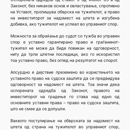
Законот, без никаков основ и овластување, спротивно
на Уставот, пропишува обврска на тужителот, а право
на инвеститорот за надомест на штета и изгубена
добивка, ако тужителот не успеал во управниот спор.
Можноста за обраќање до судот со тужба во управен
спор е уставно гарантирано право и граѓанинот-
тужител не може да биде повикан на одговорност,
ниту да трпи штетни последици, ако го искористил
тоа уставно право, без оглед на резултатот на спорот.
Апсурдно е дејствие преземено во користењето на
уставното право на судска заштита да се предвидува
одговорност за надомест на штета. Тоа значи дека
оспорената одредба од Законот, правото на
инвеститорот на градење го става над едно од
основните уставни права – право на судска заштита,
што не смее да се допушти.
Ваквото постулирање на обврската за надомест на
штета од страна на тужителот во управниот спор,