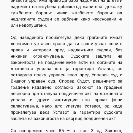
инвеститорот има право да бара надомест на штета и
надомест на изгубена добивка од жалителот доколку
тужбеното барање и/или жалбеното барање од
надлежните судови се одбиени како неосновани и/
или недопуштени.
Од наведеното произлегува дека граѓаните имаат
легитимно уставно право да ги заштитуваат своите
права и интереси пред надлежните судови, без
никакви ограничувања. Судската заштита на
законитоста на поеднинечните акти на органите на
државната управа што ја гарантира Уставот, се
остварува преку управен спор пред Управен суд и
Вишиот управен суд. Според Судот, решението за
градење издадено согласно Законот за градење
неспорно претставува поединечен акт на државната
управа и други институции што вршат јавни
овластувања, како што упатува Уставот, од каде
произлегува дека Уставот ја гарантира судската
заштита на законитоста на овој вид поединечен акт.
Со оспорениот член 65 – а став 3 од Законот,