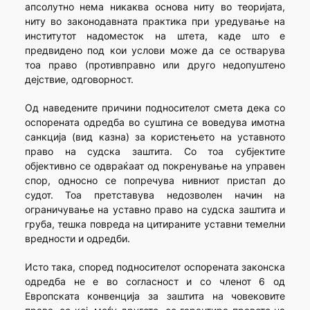
апсолутно нема никаква основа ниту во теоријата,
ниту во законодавната практика при уредување на
институтот надоместок на штета, каде што е
предвидено под кои услови може да се остварува
тоа право (противправно или друго недопуштено
дејствие, одговорност.
Од наведените причини подносителот смета дека со
оспорената одредба во суштина се воведува имотна
санкција (вид казна) за користењето на уставното
право на судска заштита. Со тоа субјектите
објективно се одвраќаат од покренување на управен
спор, односно се попречува нивниот пристап до
судот. Тоа претставува недозволен начин на
ограничување на уставно право на судска заштита и
груба, тешка повреда на цитираните уставни темелни
вредности и одредби.
Исто така, според подносителот оспорената законска
одредба не е во согласност и со членот 6 од
Европската конвенција за заштита на човековите