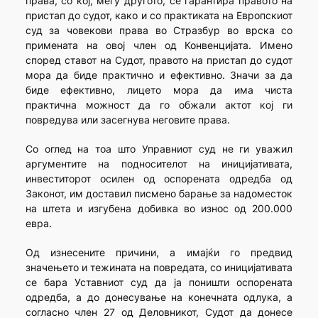
права, со кој, меѓу другото, се гарантира правото на
пристап до судот, како и со практиката на Европскиот
суд за човекови права во Стразбур во врска со
примената на овој член од Конвенцијата. Имено
според ставот на Судот, правото на пристап до судот
мора да биде практично и ефективно. Значи за да
биде ефективно, лицето мора да има чиста
практична можност да го обжали актот кој ги
повредува или засегнува неговите права.
Со оглед на тоа што Управниот суд не ги уважил
аргументите на подносителот на иницијативата,
инвеститорот осилен од оспорената одредба од
Законот, им доставил писмено барање за надоместок
на штета и изгубена добивка во износ од 200.000
евра.
Од изнесените причини, а имајќи го предвид
значењето и тежината на повредата, со иницијативата
се бара Уставниот суд да ја поништи оспорената
одредба, а до донесување на конечната одлука, а
согласно член 27 од Деловникот, Судот да донесе