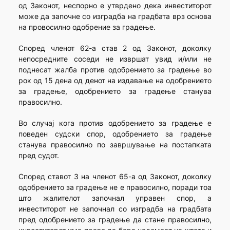
од Законот, неспорно е утврдено дека инвеститорот
може да започне со изградба на градбата врз основа
на провосилно одобрение за градење.
Според членот 62-а став 2 од Законот, доколку
непосредните соседи не извршат увид и/или не
поднесат жалба против одобрението за градење во
рок од 15 дена од денот на издавање на одобрението
за градење, одобрението за градење станува
правосилно.
Во случај кога против одобрението за градење е
поведен судски спор, одобрението за градење
станува правосилно по завршување на постапката
пред судот.
Според ставот 3 на членот 65-а од Законот, доколку
одобрението за градење не е правосилно, поради тоа
што жалителот започнал управен спор, а
инвеститорот не започнал со изградба на градбата
пред одобрението за градење да стане правосилно,