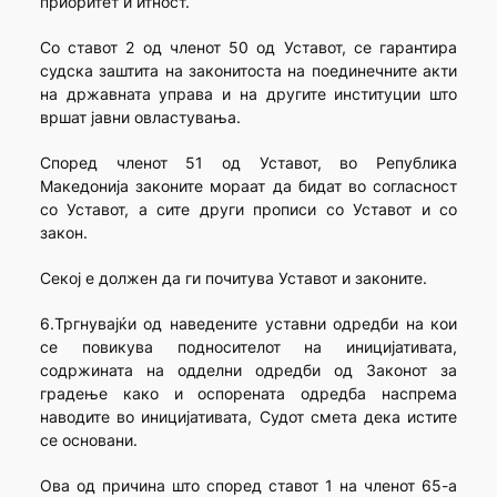
приоритет и итност.
Со ставот 2 од членот 50 од Уставот, се гарантира
судска заштита на законитоста на поединечните акти
на државната управа и на другите институции што
вршат јавни овластувања.
Според членот 51 од Уставот, во Република
Македонија законите мораат да бидат во согласност
со Уставот, а сите други прописи со Уставот и со
закон.
Секој е должен да ги почитува Уставот и законите.
6.Тргнувајќи од наведените уставни одредби на кои
се повикува подносителот на иницијативата,
содржината на одделни одредби од Законот за
градење како и оспорената одредба наспрема
наводите во иницијативата, Судот смета дека истите
се основани.
Ова од причина што според ставот 1 на членот 65-а