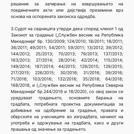
решение за запирање на извршувањето на
поединечните акти или дејствија преземени врз
основа на оспорената законска одредба.
3.Судот на седницата утврди дека според членот 1 од
Законот за градење („Службен весник на Република
Македонија“ бр. 130/2009; 124/2010; 18/2011; 18/2011;
36/2011; 49/2011; 54/2011; 59/2011; 13/2012; 39/2012;
144/2012; 25/2013; 70/2013; 79/2013; 137/2013;
163/2013; 27/2014; 28/2014; 42/2014; 115/2014;
149/2014; 187/2014; 44/2015; 129/2015; 129/2015;
217/2015; 226/2015; 30/2016; 31/2016; 39/2016;
71/2016; 103/2016; 132/2016; 35/2018; 64/2018;
168/2018, и („Службен весник на Република Северна
Македонија“ бр.244/2019 и 18/2020), со овој закон се
уредуваат градењето, основните барања на
градбата, потребната проектна документација за
добивање на одобрение за градење, правата и
обврските на учесниците во изградбата, начинот на
употреба и одржување на градбата, како и други
прашања од значење за градењето.