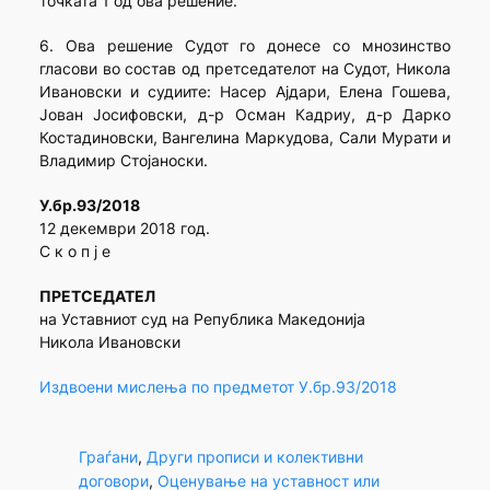
точката 1 од ова решение.
6. Ова решение Судот го донесе со мнозинство
гласови во состав од претседателот на Судот, Никола
Ивановски и судиите: Насер Ајдари, Елена Гошева,
Јован Јосифовски, д-р Осман Кадриу, д-р Дарко
Костадиновски, Вангелина Маркудова, Сали Мурати и
Владимир Стојаноски.
У.бр.93/2018
12 декември 2018 гoд.
С к о п ј е
ПРЕТСЕДАТЕЛ
на Уставниот суд на Република Македонија
Никола Ивановски
Издвоени мислења по предметот У.бр.93/2018
Граѓани
, 
Други прописи и колективни
договори
, 
Оценување на уставност или