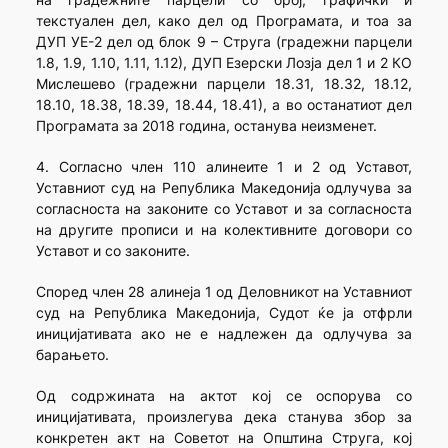
текстуален дел, како дел од Програмата, и тоа за
ДУП УЕ-2 дел од блок 9 – Струга (градежни парцели
1.8, 1.9, 1.10, 1.11, 1.12), ДУП Езерски Лозја дел 1 и 2 КО
Мислешево (градежни парцели 18.31, 18.32, 18.12,
18.10, 18.38, 18.39, 18.44, 18.41), а во останатиот дел
Програмата за 2018 година, останува неизменет.
4. Согласно член 110 алинеите 1 и 2 од Уставот,
Уставниот суд на Република Македонија одлучува за
согласноста на законите со Уставот и за согласноста
на другите прописи и на колективните договори со
Уставот и со законите.
Според член 28 алинеја 1 од Деловникот на Уставниот
суд на Република Македонија, Судот ќе ја отфрли
иницијативата ако не е надлежен да одлучува за
барањето.
Од содржината на актот кој се оспорува со
иницијативата, произлегува дека станува збор за
конкретен акт на Советот на Општина Струга, кој