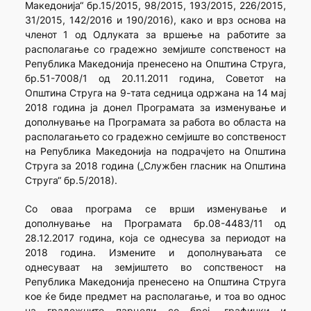
Македонија“ бр.15/2015, 98/2015, 193/2015, 226/2015,
31/2015, 142/2016 и 190/2016), како и врз основа на
членот 1 од Одлуката за вршење на работите за
располагање со градежно земјиште сопственост на
Република Македонија пренесено на Општина Струга,
бр.51-7008/1 од 20.11.2011 година, Советот на
Општина Струга на 9-тата седница одржана на 14 мај
2018 година ја донел Програмата за изменување и
дополнување на Програмата за работа во областа на
располагањето со градежно семјиште во сопственост
на Република Македонија на подрачјето на Општина
Струга за 2018 година („Службен гласник на Општина
Струга“ бр.5/2018).
Со оваа програма се врши изменување и
дополнување на Програмата бр.08-4483/11 од
28.12.2017 година, која се однесува за периодот на
2018 година. Измените и дополнувањата се
однесуваат на земјиштето во сопственост на
Република Македонија пренесено на Општина Струга
кое ќе биде предмет на располагање, и тоа во однос
на градежните парцели со број, графички и