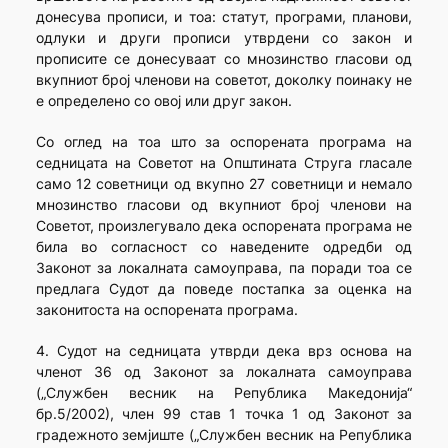
донесува прописи, и тоа: статут, програми, планови,
одлуки и други прописи утврдени со закон и
прописите се донесуваат со мнозинство гласови од
вкупниот број членови на советот, доколку поинаку не
е определено со овој или друг закон.
Со оглед на тоа што за оспорената програма на
седницата на Советот на Општината Струга гласале
само 12 советници од вкупно 27 советници и немало
мнозинство гласови од вкупниот број членови на
Советот, произлегувало дека оспорената програма не
била во согласност со наведените одредби од
Законот за локалната самоуправа, па поради тоа се
предлага Судот да поведе постапка за оценка на
законитоста на оспорената програма.
4. Судот на седницата утврди дека врз основа на
членот 36 од Законот за локалната самоуправа
(„Службен весник на Република Македонија“
бр.5/2002), член 99 став 1 точка 1 од Законот за
градежното земјиште („Службен весник на Република