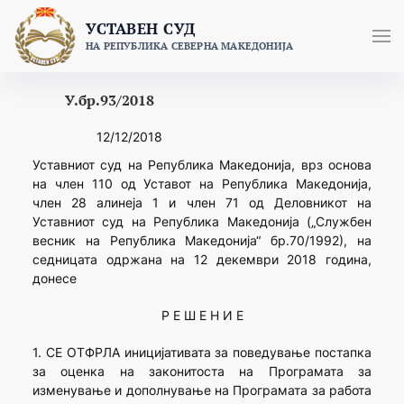
Skip
УСТАВЕН СУД
to
НА РЕПУБЛИКА СЕВЕРНА МАКЕДОНИЈА
content
У.бр.93/2018
12/12/2018
Уставниот суд на Република Македонија, врз основа
на член 110 од Уставот на Република Македонија,
член 28 алинеја 1 и член 71 од Деловникот на
Уставниот суд на Република Македонија („Службен
весник на Република Македонија“ бр.70/1992), на
седницатa одржана на 12 декември 2018 година,
донесе
Р Е Ш Е Н И Е
1. СЕ ОТФРЛА иницијативата за поведување постапка
за оценка на законитоста на Програмата за
изменување и дополнување на Програмата за работа