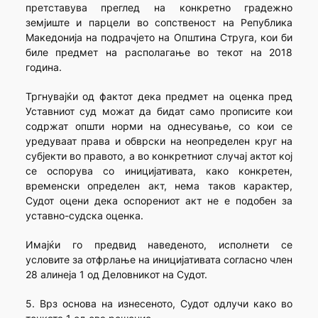
претставува преглед на конкретно градежно
земјиште и парцели во сопственост на Република
Македонија на подрачјето на Општина Струга, кои би
биле предмет на располагање во текот на 2018
година.
Тргнувајќи од фактот дека предмет на оценка пред
Уставниот суд можат да бидат само прописите кои
содржат општи норми на однесување, со кои се
уредуваат права и обврски на неопределен круг на
субјекти во правото, а во конкретниот случај актот кој
се оспорува со иницијативата, како конкретен,
временски определен акт, нема таков карактер,
Судот оцени дека оспорениот акт не е подобен за
уставно-судска оценка.
Имајќи го предвид наведеното, исполнети се
условите за отфрлање на иницијативата согласно член
28 алинеја 1 од Деловникот на Судот.
5. Врз основа на изнесеното, Судот одлучи како во