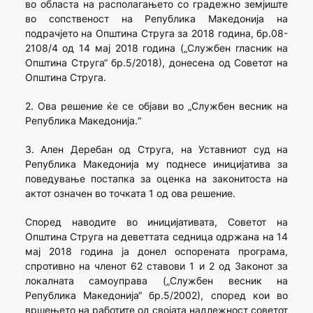
во областа на располагањето со градежно земјиште
во сопственост на Република Македонија на
подрачјето на Општина Струга за 2018 година, бр.08-
2108/4 од 14 мај 2018 година („Службен гласник на
Општина Струга“ бр.5/2018), донесена од Советот на
Општина Струга.
2. Ова решение ќе се објави во „Службен весник на
Република Македонија.“
3. Ален Деребан од Струга, на Уставниот суд на
Република Македонија му поднесе иницијатива за
поведување постапка за оценка на законитоста на
актот означен во точката 1 од ова решение.
Според наводите во иницијативата, Советот на
Општина Струга на деветтата седница одржана на 14
мај 2018 година ја донел оспорената програма,
спротивно на членот 62 ставови 1 и 2 од Законот за
локалната самоуправа („Службен весник на
Република Македонија“ бр.5/2002), според кои во
вршењето на работите од својата надлежност советот