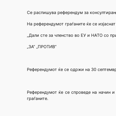
Се распишува референдум за консултирање
На референдумот граѓаните ќе се изјасна
„Дали сте за членство во ЕУ и НАТО со п
„ЗА“ „ПРОТИВ“
Референдумот ќе се одржи на 30 септемвр
Референдумот ќе се спроведе на начин и
граѓаните.