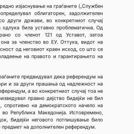
средно изјаснување на граѓаните („Службен
определувал облигаторен, задолжителен
о други држави, во конкретниот случај
а одлука била уставно проблематична. Од
рано со членот 121 од Уставот, затоа
на за членство во ЕУ. Оттука, видот на
сност од неговиот краен исход, со што се
владеење на правото и гарантирањето на
граѓаните предвидувал дека референдум на
ори и за други прашања од надлежност на
еферендум, а во конкретниот случај тоа не
изведувал правно дејство бидејќи не бил
, спротивно на демократското начело на
 во Република Македонија. Истовремено,
док, бидејќи неговото потпишување било
де предмет на дополнителен референдум.