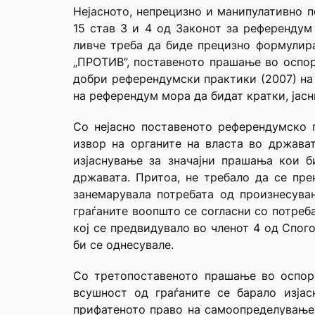
Нејасното, непрецизно и манипулативно 
15 став 3 и 4 од Законот за референдум
ливче треба да биде прецизно формулира
„ПРОТИВ”, поставеното прашање во оспорена
добри референдумски практики (2007) на 
на референдум мора да бидат кратки, јас
Со нејасно поставеното референдумско п
извор на органите на власта во држава
изјаснување за значајни прашања кои б
државата. Притоа, не требало да се пр
занемарувала потребата од произнесува
граѓаните воопшто се согласни со потреб
кој се предвидувало во членот 4 од Спого
би се однесувале.
Со третопоставеното прашање во оспорен
всушност од граѓаните се барало изја
прифатеното право на самоопределување 