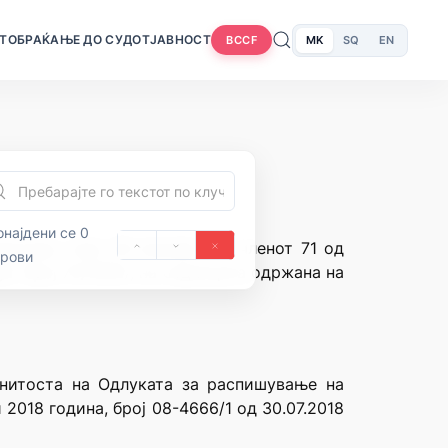
Т
ОБРАЌАЊЕ ДО СУДОТ
ЈАВНОСТ
MK
SQ
EN
BCCF
најдени се 0
донија, член 28 алинеја 3 и членот 71 од
орови
” број 70/1992), на седницата одржана на
онитоста на Одлуката за распишување на
2018 година, број 08-4666/1 од 30.07.2018