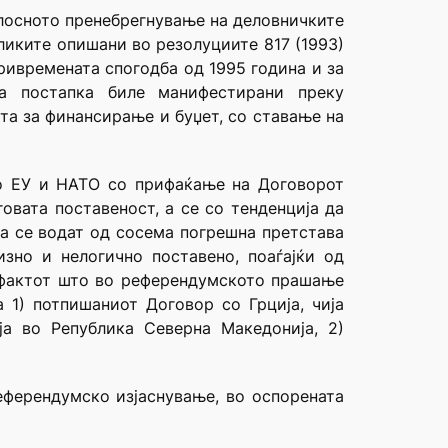
елосното пренебрегнување на деловничките
ликите опишани во резолуциите 817 (1993)
ривремената спогодба од 1995 година и за
та постапка биле манифестирани преку
та за финансирање и буџет, со ставање на
во ЕУ и НАТО со прифаќање на Договорот
овата поставеност, а се со тенденција да
да се водат од сосема погрешна претстава
зно и нелогично поставено, поаѓајќи од
и фактот што во референдумското прашање
1) потпишаниот Договор со Грција, чија
а во Република Северна Македонија, 2)
еферендумско изјаснување, во оспорената