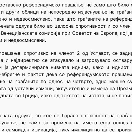
поставено референдумско прашање, не само што било
 и други облици на непосредно изјаснување на граѓан
но и недвосмислено, така што граѓаните на референ
та одлука било во целосна спротивност и со член I, ст.
Венецијанската комисија при Советот на Европа, кој 
ни и недвосмислени.
рашање, спротивно на членот 2 од Уставот, се зади
та и најдиректно се атакувало и загрозувало оствар
и ја детерминирале нивната иднина, како и идниот с
енебрегне и фактот дека со референдумското прашањ
ње на граѓаните по однос на четврто, едно мошне 
ата од уставни измени, вклучително и измена на Преам
дбата со Грција, иако од текстот на истата, и не про
ата одлука, со кое се барало согласност на граѓан
снување, не само за промена на името erga omnes
и самоидентификација, туку имплицитно да се произн