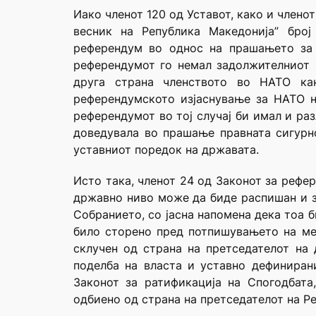
Иако членот 120 од Уставот, како и члено
весник на Република Македонија” број
референдум во однос на прашањето за 
референдумот го немал задолжителниот к
друга страна членството во НАТО как
референдумското изјаснување за НАТО н
референдумот во тој случај би имал и ра
доведувала во прашање правната сигурн
уставниот поредок на државата.
Исто така, членот 24 од Законот за рефе
државно ниво може да биде распишан и з
Собранието, со јасна напомена дека тоа б
било сторено пред потпишувањето на меѓ
склучен од страна на претседателот на
поделба на власта и уставно дефиниран
Законот за ратификација на Спогодбата
одбиено од страна на претседателот на Р