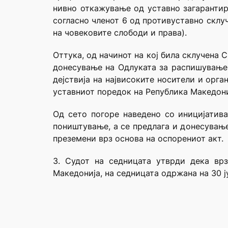
нивно откажување од уставно загарантир
согласно членот 6 од противуставно склуч
на човековите слободи и права).
Оттука, од начинот на кој била склучена С
донесување на Одлуката за распишување 
дејствија на највисоките носители и орг
уставниот поредок на Република Македони
Од сето погоре наведено со иницијатива
поништување, а се предлага и донесување
преземени врз основа на оспорениот акт.
3. Судот на седницата утврди дека вр
Македонија, на седницата одржана на 30 ј