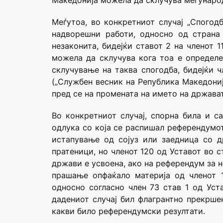
Македонија можела да склучува меѓународ
Меѓутоа, во конкретниот случај „Спогод
надворешни работи, односно од страна 
незаконита, бидејќи ставот 2 на членот 
можела да склучува кога тоа е определе
склучување на таква спогодба, бидејќи 
(„Службен весник на Република Македониј
пред се на промената на името на држава
Во конкретниот случај, спорна била и 
одлука со која се распишал референдумот
истапување од сојуз или заедница со д
пратеници, но членот 120 од Уставот во 
држави е усвоена, ако на референдум за 
прашање опфаќало материја од членот 
односно согласно член 73 став 1 од Уст
дадениот случај бил флагрантно прекрше
какви било референдумски резултати.