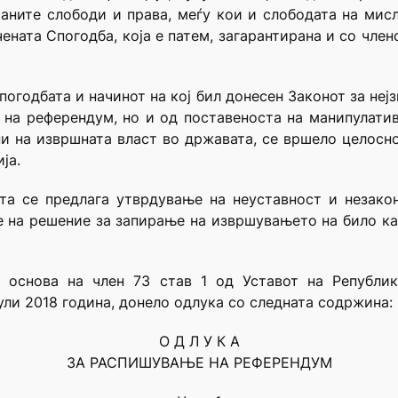
аните слободи и права, меѓу кои и слободата на мис
ената Спогодба, која е патем, загарантирана и со член
погодбата и начинот на кој бил донесен Законот за неј
на референдум, но и од поставеноста на манипулати
ани на извршната власт во државата, се вршело целос
ја.
та се предлага утврдување на неуставност и незакон
 на решение за запирање на извршувањето на било ка
з основа на член 73 став 1 од Уставот на Републик
ули 2018 година, донело одлука со следната содржина:
О Д Л У К А
ЗА РАСПИШУВАЊЕ НА РЕФЕРЕНДУМ