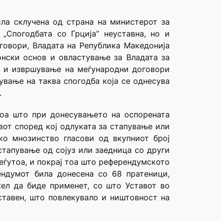
ила склучена од страна на министерот за
„Спогодбата со Грција” неуставна, но и
оговори, Владата на Република Македонија
онски основ и овластување за Владата за
ја и извршување на меѓународни договори
ување на таква спогодба која се однесува
.
тоа што при донесувањето на оспорената
вот според кој одлуката за стапување или
ко мнозинство гласови од вкупниот број
стапување од сојуз или заедница со други
еѓутоа, и покрај тоа што референдумското
ндумот била донесена со 68 пратеници,
жел да биде применет, со што Уставот во
ставен, што повлекувало и ништовност на