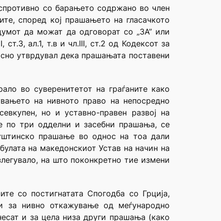
 спротивно со барањето содржано во член
ите, според кој прашањето на гласачкото
думот да можат да одговорат со „ЗА” или
3, ал.1, т.в и чл.III, ст.2 од Кодексот за
јасно утврдувал дека прашањата поставени
рало во суверенитетот на граѓаните како
увањето на нивното право на непосредно
евкупен, но и уставно-правен развој на
е по три одделни и засебни прашања, се
суштинско прашање во однос на тоа дали
булата на македонскиот Устав на начин на
излегувало, на што поконкретно тие измени
ите со постигнатата Спогодба со Грција,
 и за нивно откажување од меѓународно
есат и за цела низа други прашања (како