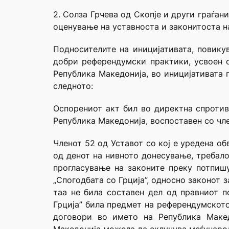
2. Солза Грчева од Скопје и други граѓан
оценување на уставноста и законитоста на
Подносителите на иницијативата, повику
добри референдумски практики, усвоен о
Република Македонија, во иницијативата 
следното:
Oспорениот акт бил во директна спротив
Република Македонија, воспоставен со член
Членот 52 од Уставот со кој е уредена об
од денот на нивното донесување, требало 
прогласување на законите преку потпишу
„Спогодбата со Грција”, односно законот 
таа не била составен дел од правниот п
Грција” била предмет на референдумското
договори во името на Република Макед