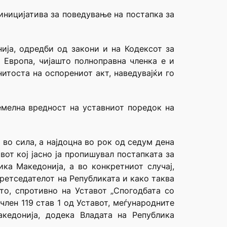
 иницијатива за поведување на постапка за
ија, одредби од закони и на Кодексот за
 Европа, чијашто полноправна членка е и
итоста на оспорениот акт, наведувајќи го
емелна вредност на уставниот поредок на
 во сила, а најдоцна во рок од седум дена
вот кој јасно ја пропишувал постапката за
ка Македонија, а во конкретниот случај,
претседателот на Републиката и како таква
то, спротивно на Уставот „Спогодбата со
лен 119 став 1 од Уставот, меѓународните
кедонија, додека Владата на Република