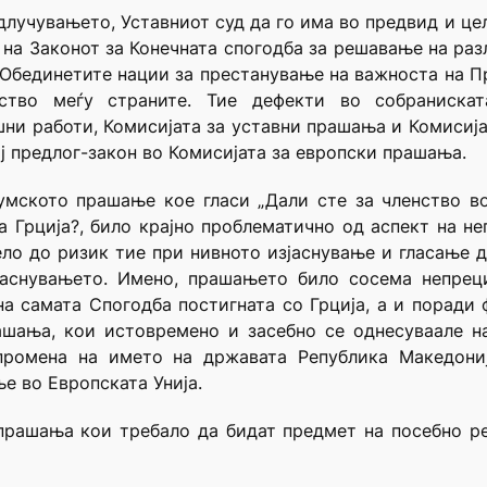
одлучувањето, Уставниот суд да го има во предвид и ц
а Законот за Конечната спогодба за решавање на раз
а Обединетите нации за престанување на важноста на П
ство меѓу страните. Тие дефекти во собраниска
ни работи, Комисијата за уставни прашања и Комисија
ј предлог-закон во Комисијата за европски прашања.
думското прашање кое гласи „Дали сте за членство 
 Грција?, било крајно проблематично од аспект на нег
дело до ризик тие при нивното изјаснување и гласање 
зјаснувањето. Имено, прашањето било сосема непреци
а самата Спогодба постигната со Грција, а и порад
шања, кои истовремено и засебно се однесуваале на 
промена на името на државата Република Македониј
е во Европската Унија.
 прашања кои требало да бидат предмет на посебно р