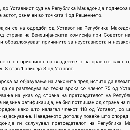
и, до Уставниот суд на Република Македонија поднесоа
 актот, означен во точката 1 од Решението.
вајќи се на одредби од Уставот на Република Македон
д страна на Венецијанската комисија при Советот на
ги образложуваат причините за неуставноста и незакон
ност со принципот на владеењето на правото како т
 8 став 1 алинеја 3 од Уставот.
врска за објавување на законите пред истите да влезат
да се разгледува во тесна врска со членот 75 од Уста
вање на указ од страна на претседателот на Републи
за нејзина ратификација, не бил потпишан од страна на 
оредок како што налагал членот 118 од Уставот, со ш
 изјаснување. Наведеното дотолку повеќе што според ч
онија ги склучувал претседателот на Република Ма