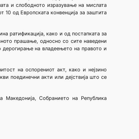
лата и слободното изразување на мислата
от 10 од Европската конвенција за заштита
зина ратификација, како и од постапката за
вното прашање, односно со сите наведени
но дерогирање на владеењето на правото и
итост на оспорениот акт, како и нејзино
кви поединечни акти или дејствија што се
а Македонија, Собранието на Република