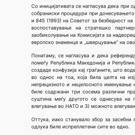
Со иницијативата се нагласува дека при 
собраниски процедури при донесувањето н
и 845 (1993) на Советот за безбедност н
воспоставување на стратешко партнер
заобиколување на Комисијата за надвореш
европско знаменце и „шверцување” на ово
Понатаму, се нагласува и дека референ
помеѓу Република Македонија и Република
создаде конфузија кај граѓаните, што во
во однос на тоа, која била целта на и
непрецизното и нецелосното именување н
биле содржани три сосема различни пра
суштина меѓу другото се однесува на 
влегување во НАТО и 3) можното влегувањ
Оттука, иако станувало збор за засебни
одлука биле испреплетени сите во едно.