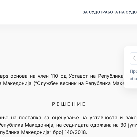
ЗА СУДОТ
РАБОТА НА СУДО
Про
врз основа на член 110 од Уставот на Република Маке
зб
а Македонија (“Службен весник на Република Македонија
Р Е Ш Е Н И Е
ање на постапка за оценување на уставноста и зак
публика Македонија, на седницата одржана на 30 јули 
публика Македонија” број 140/2018.