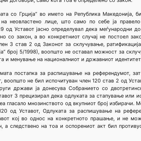
ни договори, само кога тоа е определено со закон.
бата со Грција” во името на Република Македонија, б
на неовластено лице, што само по себе ја правело 
119 од Уставот јасно определувал дека меѓународни д
но со закон, а во конкретниот случај не постоел зак
член 3 став 2 од Законот за склучување, ратификаци
а” број 5/1998), воопшто не оставал можност за склуч
та и менување на националниот и државниот идентитет
самата постапка за распишување на референдумот, за
, воопшто не бил испочитуван член 120 став 2 од Уста
руги држави ја донесува Собранието со двотретинс
ставот 3 прецизирал дека одлуката за стапување или и
неа гласало мнозинството од вкупниот број избирачи. М
120 од Уставот, Одлуката за распишување на рефере
авот кој во однос на конкретното прашање, и не мо
н, а следствено на тоа и оспорениот акт бил противу