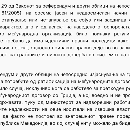
т 29 од Законот за референдум и други облици на непо
 81/2005), на сосема јасен и недвосмислен начин 
стапување или истапување од сојуз или заедница с
арактер, што и од аспект на наведеното, оспоренат
о меѓународна организација било поинаку регули
е требало да има идентични правни последици како о
зличен ефект, односно поинакво правно дејство во зави
ост на граѓаните и нивната доверба во системот на 
рендум и други облици на непосредно изјаснување на 
а потребите од ратификација на меѓународните догов
ило случај, исклучиво кога се работело за претходен р
ународниот договор со Грција, а кој воедно и не про
 државата, туку од министерот за надворешни работи
ите надлежности на овие носители на извршна власт
, де факто не постоел во внатрешниот правен поре
епублика Македонија, во кој случај ниту можело да би