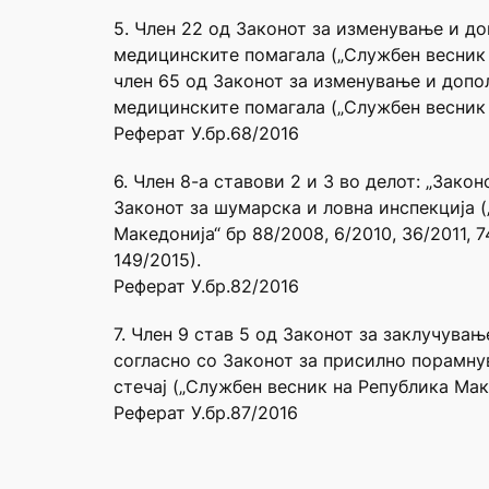
5. Член 22 од Законот за изменување и д
медицинските помагала („Службен весник 
член 65 од Законот за изменување и допо
медицинските помагала („Службен весник 
Реферат У.бр.68/2016
6. Член 8-а ставови 2 и 3 во делот: „Зако
Законот за шумарска и ловна инспекција 
Македонија“ бр 88/2008, 6/2010, 36/2011, 7
149/2015).
Реферат У.бр.82/2016
7. Член 9 став 5 од Законот за заклучува
согласно со Законот за присилно порамнув
стечај („Службен весник на Република Маке
Реферат У.бр.87/2016