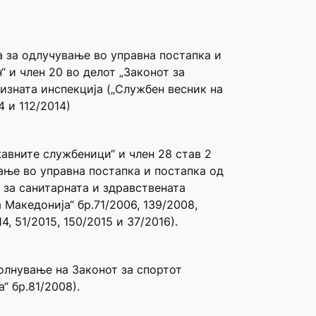
а за одлучување во управна постапка и
“ и член 20 во делот „Законот за
изната инспекција („Службен весник на
 и 112/2014)
жавните службеници“ и член 28 став 2
ање во управна постапка и постапка од
 за санитарната и здравствената
 Македонија“ бр.71/2006, 139/2008,
14, 51/2015, 150/2015 и 37/2016).
олнување на Законот за спортот
“ бр.81/2008).