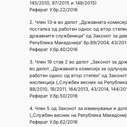
145/2010, 97/2015 и 148/2015)
Реферат У.бр.22/2016
2. Член 13-в во делот „Државната комисиј
постапка од работен однос од втор степен
државните службеници“ од Законот за дев
Република Македонија“ бр.89/2004, 43/2014
Реферат У.бр.40/2016
3. Член 19 став 2 во делот „Законот за др
во делот „Државната комисија за одлучув
работен однос од втор степен“ од Законот
инспекција („Службен весник на Република
88/2010, 18/2011, 164/2013, 43/2014, 144/20
Реферат У.бр.50/2016
4. Член 5 од Законот за изменување и доп
(„Службен весник на Република Македонија
Реферат У.бр.62/2016