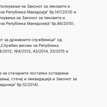
ополнување на Законот за лековите и
на Република Македоија“ бр.147/2013) и
лнување на Законот за лековите и
на Република Македонија“ бр.88/2015).
нот за државните службеници“ од
(„Службен весник на Република
4/2012, 164/2013, 43/2014, 33/2015 и
ње на стечајните постапки остварени
ање, стечај и ликвидација и Законот за
донија“ бр.12/2014).