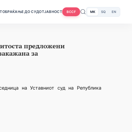
Т
ОБРАЌАЊЕ ДО СУДОТ
ЈАВНОСТ
MK
SQ
EN
BCCF
нитоста предложени
закажана за
седница на Уставниот суд на Република