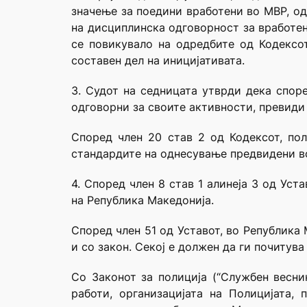
значење за поедини вработени во МВР, од
на дисциплинска одговорност за вработен
се повикувало на одредбите од Кодексот
составен дел на иницијативата.
3. Судот на седницата утврди дека спор
одговорни за своите активности, превиди
Според член 20 став 2 од Кодексот, пол
стандардите на однесување предвидени во
4. Според член 8 став 1 алинеја 3 од Ус
на Република Македонија.
Според член 51 од Уставот, во Република 
и со закон. Секој е должен да ги почитува
Со Законот за полиција (“Службен весник
работи, организацијата на Полицијата,