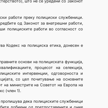
терството), што не се уредени со Законот
иски работи преку полициски службеници.
дредбите од Законот за внатрешни работи,
ши полициските работи во согласност со
ува Кодекс на полициска етика, донесен е
правните основи на полициската функција,
валификациите, процесот на селекција,
лициските интервенции, одговорноста и
цијата, со цел почитување на основните
т на министрите на Советот на Европа на
с (член 1).
се пропишува дека полициските службеници
дбите добиени од претпоставените и оние