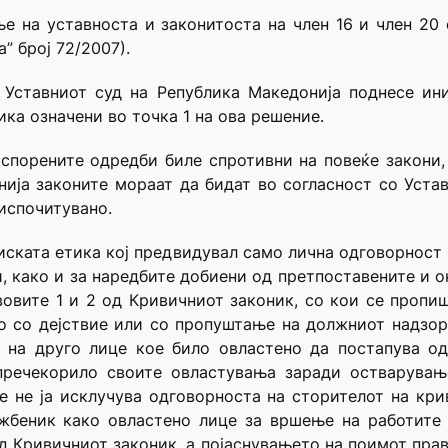
е на уставноста и законитоста на член 16 и член 20 
” број 72/2007).
 Уставниот суд на Република Македонија поднесе ин
ка означени во точка 1 на ова решение.
спорените одредби биле спротивни на повеќе закони,
нија законите мораат да бидат во согласност со Устав
 испочитувано.
иската етика кој предвидувал само лична одговорност
и, како и за наредбите добиени од претпоставените и о
вовите 1 и 2 од Кривичниот законик, со кои се пропи
 со дејствие или со пропуштање на должниот надзор
 на друго лице кое било овластено да постапува о
пречекорило своите овластувања заради остварувањ
е не ја исклучува одговорноста на сторителот на кри
жбеник како овластено лице за вршење на работите
од Кривичниот законик, а појаснувањето на поимот прав