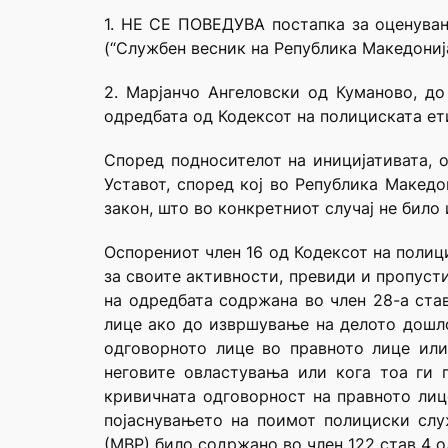
1. НЕ СЕ ПОВЕДУВА постапка за оценувањ
(“Службен весник на Република Македонија
2. Марјанчо Ангеловски од Куманово, до
одредбата од Кодексот на полициската ети
Според подносителот на иницијативата, о
Уставот, според кој во Република Македо
закон, што во конкретниот случај не било
Оспорениот член 16 од Кодексот на полиц
за своите активности, превиди и пропуст
на одредбата содржана во член 28-а ста
лице ако до извршување на делото дошло
одговорното лице во правното лице или
неговите овластувања или кога тоа ги 
кривичната одговорност на правното лиц
појаснувањето на поимот полициски слу
(МВР) било содржано во член 122 став 4 