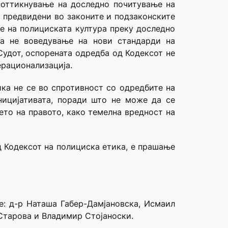
 поттикнување на доследно почитување на
 предвидени во законите и подзаконските
ње на полициската култура преку доследно
 а не воведување на нови стандарди на
Судот, оспорената одредба од Кодексот не
ерационализација.
ика не се во спротивност со одредбите на
ницијативата, поради што не може да се
ето на правото, како темелна вредност на
 Кодексот на полициска етика, е прашање
е: д-р Наташа Габер-Дамјановска, Исмаил
Старова и Владимир Стојаноски.