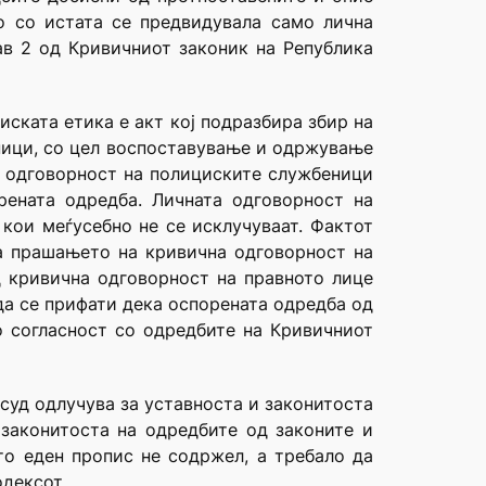
о со истата се предвидувала само лична
ав 2 од Кривичниот законик на Република
иската етика е акт кој подразбира збир на
ници, со цел воспоставување и одржување
та одговорност на полициските службеници
рената одредба. Личната одговорност на
кои меѓусебно не се исклучуваат. Фактот
ва прашањето на кривична одговорност на
д кривична одговорност на правното лице
да се прифати дека оспорената одредба од
о согласност со одредбите на Кривичниот
суд одлучува за уставноста и законитоста
 законитоста на одредбите од законите и
то еден пропис не содржел, а требало да
одексот.