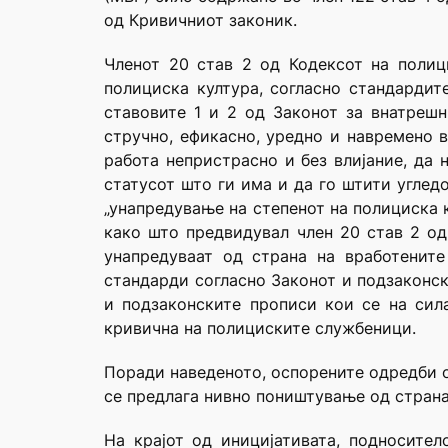
од Кривичниот законик.
Членот 20 став 2 од Кодексот на полиц
полициска култура, согласно стандардит
ставовите 1 и 2 од Законот за внатреш
стручно, ефикасно, уредно и навремено в
работа непристрасно и без влијание, да 
статусот што ги има и да го штити углед
„унапредување на степенот на полициска 
како што предвидувал член 20 став 2 од
унапредуваат од страна на вработенит
стандарди согласно Законот и подзаконск
и подзаконските прописи кои се на сил
кривична на полициските службеници.
Поради наведеното, оспорените одредби од
се предлага нивно поништување од страна
На крајот од иницијативата, подносите