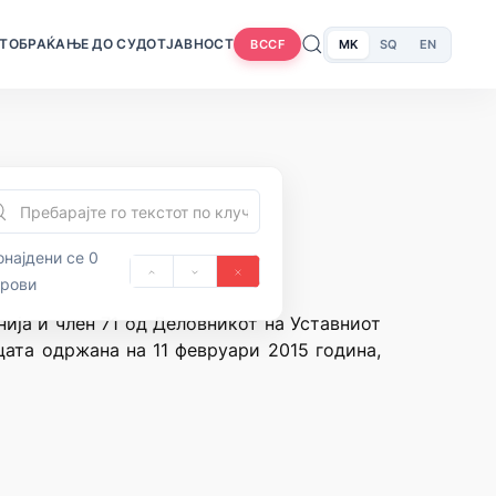
Т
ОБРАЌАЊЕ ДО СУДОТ
ЈАВНОСТ
MK
SQ
EN
BCCF
најдени се 0
орови
нија и член 71 од Деловникот на Уставниот
цата одржана на 11 февруари 2015 година,