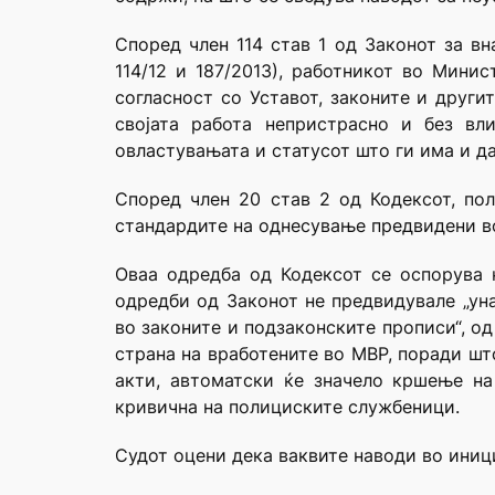
Според член 114 став 1 од Законот за вн
114/12 и 187/2013), работникот во Мини
согласност со Уставот, законите и други
својата работа непристрасно и без вл
овластувањата и статусот што ги има и д
Според член 20 став 2 од Кодексот, пол
стандардите на однесување предвидени во
Оваа одредба од Кодексот се оспорува к
одредби од Законот не предвидувале „ун
во законите и подзаконските прописи“, о
страна на вработените во МВР, поради шт
акти, автоматски ќе значело кршење на
кривична на полициските службеници.
Судот оцени дека ваквите наводи во иниц