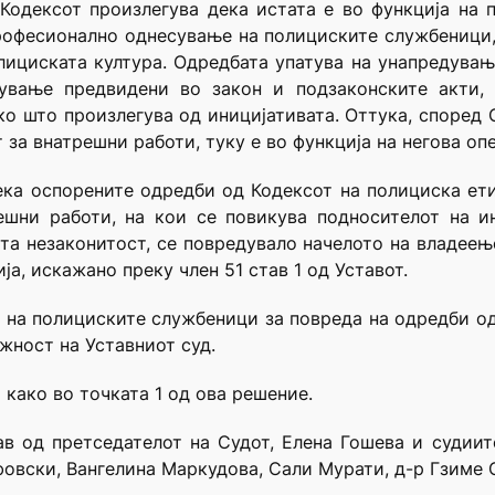
Кодексот произлегува дека истата е во функција на
професионално однесување на полициските службеници,
лициската култура. Одредбата упатува на унапредува
ување предвидени во закон и подзаконските акти,
ко што произлегува од иницијативата. Оттука, според 
т за внатрешни работи, туку е во функција на негова оп
ека оспорените одредби од Кодексот на полициска ет
ешни работи, на кои се повикува подносителот на и
та незаконитост, се повредувало начелото на владеењ
а, искажано преку член 51 став 1 од Уставот.
на полициските службеници за повреда на одредби од
ежност на Уставниот суд.
 како во точката 1 од ова решение.
ав од претседателот на Судот, Елена Гошева и судиит
овски, Вангелина Маркудова, Сали Мурати, д-р Гзиме 