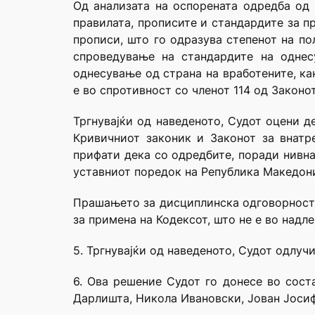
Од анализата на оспорената одредба од 
правилата, прописите и стандардите за 
прописи, што го одразува степенот на по
спроведување на стандардите на однес
однесување од страна на вработените, ка
е во спротивност со членот 114 од Законо
Тргнувајќи од наведеното, Судот оцени д
Кривичниот законик и Законот за внатр
прифати дека со одредбите, поради нивна
уставниот поредок на Република Македониј
Прашањето за дисциплинска одговорност 
за примена на Кодексот, што не е во надл
5. Тргнувајќи од наведеното, Судот одлучи
6. Ова решение Судот го донесе во сост
Дарлишта, Никола Ивановски, Јован Јосиф