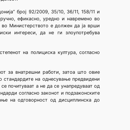
ја” број 92/2009, 35/10, 36/11, 158/11 и
тручно, ефикасно, уредно и навремено во
от во Министерството е должен да ја врши
иски интереси, да не ги злоупотребува
степенот на полициска култура, согласно
нот за внатрешни работи, затоа што овие
но стандардите на однесување предвидени
се почитуваат а не да се унапредуваат од
андарди согласно законот и подзаконските
вање на одговорност од дисциплинска до