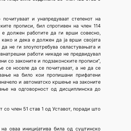
 почитуваат и унапредуваат степенот на
ките прописи, бил спротивен на член 114
 е должен работите да ги врши совесно,
 како и дека е должен да ја врши својата
, да не ги злоупотребува овластувањата и
а внатрешни работи никаде не предвидувал
ни со законите и подзаконските прописи“,
 се носеле да се почитуваат, а не да се
ување на било кои пропишани прифатени
 значело и автоматско кршење на законите
вање на одговорност од дисциплинска до
 со член 51 став 1 од Уставот, поради што
 на оваа иницијатива била од суштинско