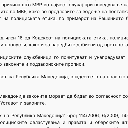
 причина што МВР во најчест случај при поведување 
ите во МВР, како во предлозите за водење на постапка,
 на полициската етика, по примерот на Решението бр.
ед член 16 од Кодексот на полициската етика, полици
 и пропусти, како и за наредбите добиени од претпоста
ициските службеници го почитуваат и унапредуваат 
 законите и подзаконските прописи.
тавот на Република Македонија, владеењето на правото
Македонија законите мораат да бидат во согласност со
 Уставот и законите.
 на Република Македонија“ број 114/2006, 6/2009, 14
 полициските овластувања и правата и обврските ш