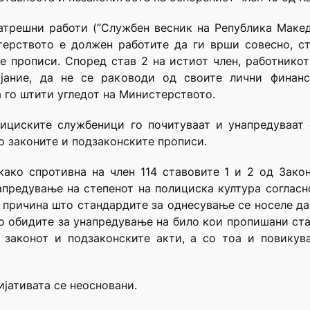
атрешни работи (“Службен весник на Република Македони
стерството е должен работите да ги врши совесно, с
те прописи. Според став 2 на истиот член, работник
ијание, да не се раководи од своите лични финанс
а го штити угледот на Министерството.
ициските службеници го почитуваат и унапредуваат 
 законите и подзаконските прописи.
ако спротивна на член 114 ставовите 1 и 2 од Зако
апредување на степенот на полициска култура соглас
д причина што стандардите за однесување се носеле да 
о обидите за унапредување на било кои пропишани ст
 законот и подзаконските акти, а со тоа и повику
ијативата се неосновани.