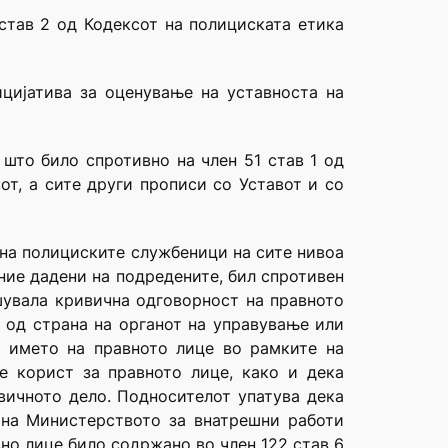
став 2 од Кодексот на полициската етика
ицијатива за оценување на уставноста на
 што било спротивно на член 51 став 1 од
от, а сите други прописи со Уставот и со
 на полициските службеници на сите нивоа
ние дадени на подредените, бил спротивен
шувала кривична одговорност на правното
 од страна на органот на управување или
д името на правното лице во рамките на
е корист за правното лице, како и дека
вичното дело. Подносителот упатува дека
 на Министерството за внатрешни работи
но лице било содржано во член 122 став 6