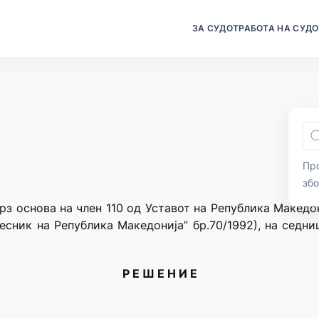
ЗА СУДОТ
РАБОТА НА СУДО
Про
зб
рз основа на член 110 од Уставот на Република Македо
есник на Република Македонија” бр.70/1992), на седни
Р Е Ш Е Н И Е