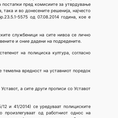
на постапки пред комисиите за утврдување
 така и во донесените решенија, најчесто
23.5.1-5575 од 07.08.2014 година, кое е
ските службеници на сите нивоа се лично
вените и оние дадени на подредените.
степенот на полициска култура, согласно
 е темелна вредност на уставниот поредок
 Уставот, а сите други прописи со Уставот
5/12 и 41/2014) се уредуваат полициските
то произлегуваат од работниот однос на