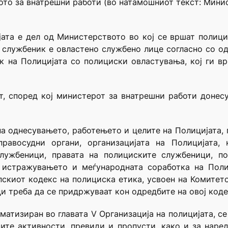
о за внатрешни работи (во натамошниот текст: Минис
ијата е дел од Министерството во кој се вршат полиц
 службеник е овластено службено лице согласно со о
 на Полицијата со полициски овластувања, кој ги вр
т, според кој министерот за внатрешни работи донес
на однесувањето, работењето и целите на Полицијата, 
равосудни органи, организацијата на Полицијата, к
лужбеници, правата на полициските службеници, по
 истражувањето и меѓународната соработка на Поли
скиот кодекс на полициска етика, усвоен на Комитето
и треба да се придржуваат кон одредбите на овој кодек
ематизиран во главата V Организација на полицијата, 
оите активности, превиди и пропусти, како и за наре