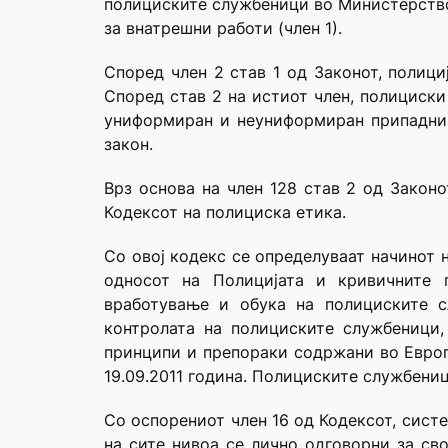
полициските службеници во Министерствот
за внатрешни работи (член 1).
Според член 2 став 1 од Законот, полиц
Според став 2 на истиот член, полициски
униформиран и неуниформиран припадник
закон.
Врз основа на член 128 став 2 од Законо
Кодексот на полициска етика.
Со овој кодекс се определуваат начинот 
односот на Полицијата и кривичните п
вработување и обука на полициските с
контролата на полициските службеници,
принципи и препораки содржани во Европ
19.09.2011 година. Полициските службениц
Со оспорениот член 16 од Кодексот, сист
на сите нивоа се лично одговорни за св