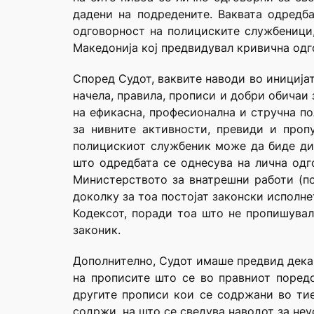
дадени на подредените. Ваквата одредб
одговорност на полициските службеници,
Македонија кој предвидувал кривична одг
Според Судот, ваквите наводи во иницијат
начела, правила, прописи и добри обича
на ефикасна, професионална и стручна по
за нивните активности, превиди и проп
полицискиот службеник може да биде дис
што одредбата се однесува на лична одг
Министерството за внатрешни работи (по
доколку за тоа постојат законски исполн
Кодексот, поради тоа што не пропишувал
законик.
Дополнително, Судот имаше предвид дека 
на прописите што се во правниот поредо
другите прописи кои се содржани во тие
содржи, на што се сведува наводот за неу