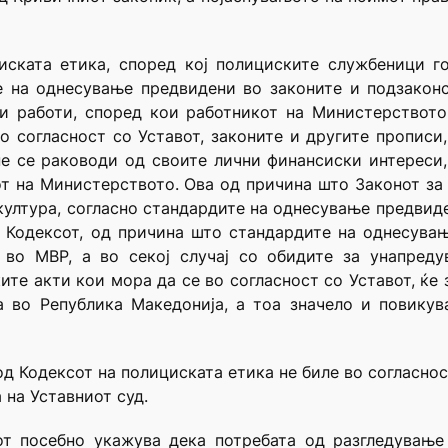
иската етика, според кој полициските службеници го
е на однесување предвидени во законите и подзаконс
ни работи, според кои работникот на Министерството
о согласност со Уставот, законите и другите прописи,
не се раководи од своите лични финансиски интереси
от на Министерството. Ова од причина што Законот з
култура, согласно стандардите на однесување предвиде
 Кодексот, од причина што стандардите на однесување
е во МВР, а во секој случај со обидите за унапред
ите акти кои мора да се во согласност со Уставот, ќе
а во Република Македонија, а тоа значело и повику
 Кодексот на полициската етика не биле во согласност
 на Уставниот суд.
лот посебно укажува дека потребата од разгледување