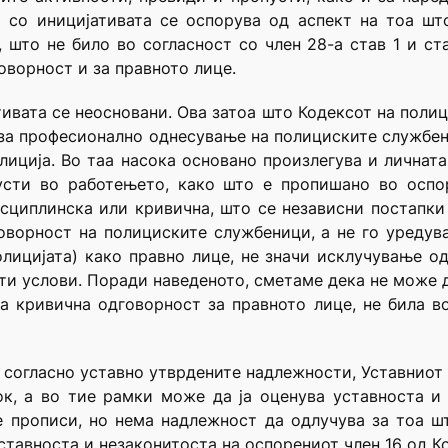
а со иницијативата се оспорува од аспект на тоа шт
 што не било во согласност со член 28-а став 1 и ст
оворност и за правното лице.
ивата се неосновани. Ова затоа што Кодексот на полиц
и за професионално однесување на полициските службе
лиција. Во таа насока основано произлегува и лична
усти во работењето, како што е пропишано во оспо
циплинска или кривична, што се независни постапки 
оворност на полициските службеници, а не го уреду
лицијата) како правно лице, не значи исклучување о
ети услови. Поради наведеното, сметаме дека не може 
а кривична одговорност за правното лице, не била в
согласно уставно утврдените надлежности, Уставниот 
к, а во тие рамки може да ја оценува уставноста и
 прописи, но нема надлежност да одлучува за тоа ш
ставноста и незаконитоста на оспорениот член 16 од К