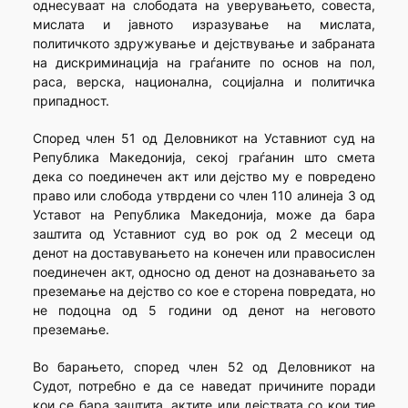
однесуваат на слободата на уверувањето, совеста,
мислата и јавното изразување на мислата,
политичкото здружување и дејствување и забраната
на дискриминација на граѓаните по основ на пол,
раса, верска, национална, социјална и политичка
припадност.
Според член 51 од Деловникот на Уставниот суд на
Република Македонија, секој граѓанин што смета
дека со поединечен акт или дејство му е повредено
право или слобода утврдени со член 110 алинеја 3 од
Уставот на Република Македонија, може да бара
заштита од Уставниот суд во рок од 2 месеци од
денот на доставувањето на конечен или правосислен
поединечен акт, односно од денот на дознавањето за
преземање на дејство со кое е сторена повредата, но
не подоцна од 5 години од денот на неговото
преземање.
Во барањето, според член 52 од Деловникот на
Судот, потребно е да се наведат причините поради
кои се бара заштита, актите или дејствата со кои тие