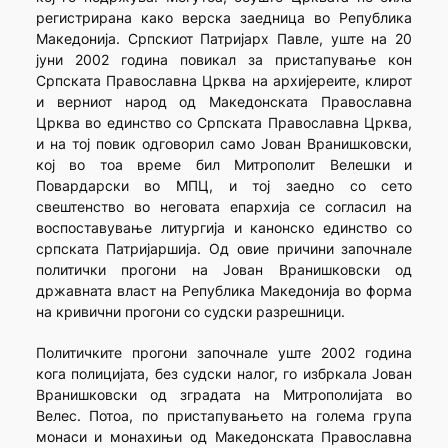
регистрирана како верска заедница во Република
Македонија. Српскиот Патријарх Павле, уште на 20
јуни 2002 година повикал за пристапување кон
Српската Православна Црква на архијереите, клирот
и верниот народ од Македонската Православна
Црква во единство со Српската Православна Црква,
и на тој повик одговорил само Јован Вранишковски,
кој во тоа време бил Митрополит Велешки и
Повардарски во МПЦ, и тој заедно со сето
свештенство во неговата епархија се согласил на
воспоставување литургија и канонско единство со
српската Патријаршија. Од овие причини започнале
политички прогони на Јован Вранишковски од
државната власт на Република Македонија во форма
на кривични прогони со судски разрешници.
Политичките прогони започнале уште 2002 година
кога полицијата, без судски налог, го избркала Јован
Вранишковски од зградата на Митрополијата во
Велес. Потоа, по пристапувањето на голема група
монаси и монахињи од Македонската Православна