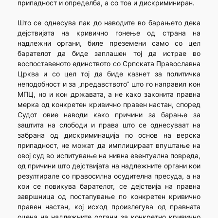
припадност и определба, а со тоа и дискриминиран.
Што се однесува пак до наводите во барањето дека
дејствијата на кривично гонење од страна на
надлежни органи, биле преземени само со цел
барателот да биде заплашен тој да истрае во
воспоставеното единството со Српската Православна
Црква и со цел тој да биде казнет за политичка
неподобност и за „предавството“ што го направил кон
МПЦ, но и кон државата, а не како законита правна
мерка од конкретен кривично правен настан, според
Судот овие наводи како причини за барање за
заштита на слободи и права што се однесуваат на
забрана од дискриминација по основ на верска
припадност, не можат да имплицираат впуштање на
овој суд во испитување на нивна евентуална повреда,
од причини што дејствијата на надлежните органи кои
резултирале со правосилна осудителна пресуда, а на
кои се повикува барателот, се дејствија на правна
завршница од постапување по конкретен кривично
правен настан, кој исход произлегува од правната
оцена на надлежните органи за конкретно кривично