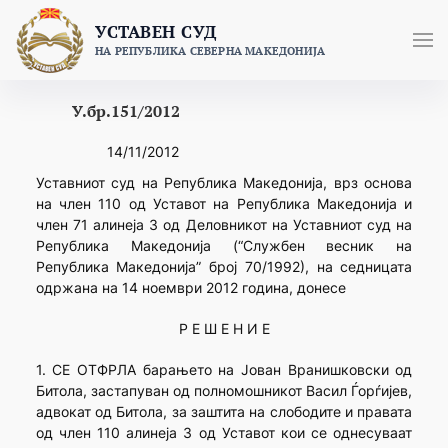
Skip
УСТАВЕН СУД
to
НА РЕПУБЛИКА СЕВЕРНА МАКЕДОНИЈА
content
У.бр.151/2012
14/11/2012
Уставниот суд на Република Македонија, врз основа
на член 110 од Уставот на Република Македoнија и
член 71 алинеја 3 од Деловникот на Уставниот суд на
Република Македонија (“Службен весник на
Република Македонија” број 70/1992), на седницата
одржана на 14 ноември 2012 година, донесе
Р Е Ш Е Н И Е
1. СЕ ОТФРЛА барањето на Јован Вранишковски од
Битола, застапуван од полномошникот Васил Ѓорѓијев,
адвокат од Битола, за заштита на слободите и правата
од член 110 алинеја 3 од Уставот кои се однесуваат