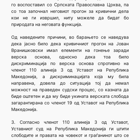
го воспоставил со Српската Православна Црква, па
со тоа започнал неговиот прогон за кривични дела
кои не ги извршил, ниту можеле да бидат бо
природата на неговата функција.
Од наведените причини, во барањето се наведува
дека јасно било дека кривичниот прогон на Јован
Вранишковски имал елементи на гонење заради
верска основа, односно дека тоа било
дискриминација по верска основа спротивно на
членот 110 алинеја 3 од Уставот на Република
Македонија, а дискриминацијата која му била
направена, довела до ситуација тој да немал
можност на праведен судски процес, со казната да
биде оштетен и да му биде укината верската слобода
загарантирана со членот 19 од Уставот на Република
Македонија.
3. Согласно членот 110 алинеја 3 од Уставот,
Уставниот суд на Република Македонија ги штити
слободите и правата на човекот и граѓанинот што се