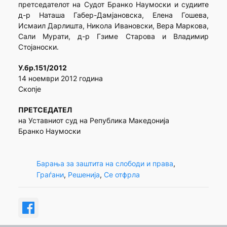
претседателот на Судот Бранко Наумоски и судиите
д-р Наташа Габер-Дамјановска, Елена Гошева,
Исмаил Дарлишта, Никола Ивановски, Вера Маркова,
Сали Мурати, д-р Гзиме Старова и Владимир
Стојаноски.
У.бр.151/2012
14 ноември 2012 година
Скопје
ПРЕТСЕДАТЕЛ
на Уставниот суд на Република Македонија
Бранко Наумоски
Барања за заштита на слободи и права
, 
Граѓани
, 
Решенија
, 
Се отфрла