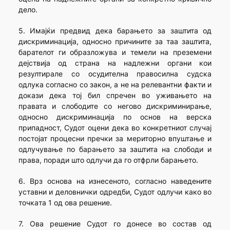
дело.
5. Имајќи предвид дека барањето за заштита од
дискриминација, односно причините за таа заштита,
барателот ги образложува и темели на преземени
дејствија од страна на надлежни органи кои
резултирале со осудителна правосилна судска
одлука согласно со закон, а не на релевантни факти и
докази дека тој бил спречен во уживањето на
правата и слободите со негово дискриминирање,
односно дискриминација по основ на верска
припадност, Судот оцени дека во конкретниот случај
постојат процесни пречки за мериторно впуштање и
одлучување по барањето за заштита на слободи и
права, поради што одлучи да го отфрли барањето.
6. Врз основа на изнесеното, согласно наведените
уставни и деловнички одредби, Судот одлучи како во
точкaта 1 од ова решение.
7. Ова решение Судот го донесе во состав од