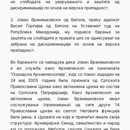
на слободата на уверувањето и заштита од
дискриминација по основ на верска припадност.
2. Јован Вранишковски од Битола, преку адвокат
Васил Ѓорѓијев од Битола на Уставниот суд на
Република Македонија, му поднесе барање за
заштита на слободите и правата што се однесуваат на
забрана на дискриминација по основ на верска
припадност.
Во барањето се наведува дека Јован Вранишковски
е во служба како Архиепископ на означената
“Охридска Архиепископија”, која со томос издаден на
24 мај 2005 година била призната од Српската
Православна Црква како автономна црква во состав
на Српската Патријаршија. Како Архиепископ на
автономна црква, Јован Вранишковски имал
сослужување (признавање) од сите други 14
Православни цркви во светот. Неговата функција
била јавна, а Црквата на која и припаѓал имала своја
структура: Архиерејски Синод, свештенство и народ
кој го подржува. Меѓутоа, сеуште Црквата не била