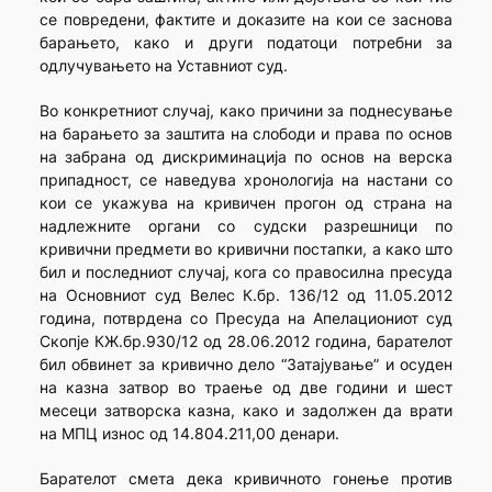
се повредени, фактите и доказите на кои се заснова
барањето, како и други податоци потребни за
одлучувањето на Уставниот суд.
Во конкретниот случај, како причини за поднесување
на барањето за заштита на слободи и права по основ
на забрана од дискриминација по основ на верска
припадност, се наведува хронологија на настани со
кои се укажува на кривичен прогон од страна на
надлежните органи со судски разрешници по
кривични предмети во кривични постапки, а како што
бил и последниот случај, кога со правосилна пресуда
на Основниот суд Велес К.бр. 136/12 од 11.05.2012
година, потврдена со Пресуда на Апелациониот суд
Скопје КЖ.бр.930/12 од 28.06.2012 година, барателот
бил обвинет за кривично дело “Затајување” и осуден
на казна затвор во траење од две години и шест
месеци затворска казна, како и задолжен да врати
на МПЦ износ од 14.804.211,00 денари.
Барателот смета дека кривичното гонење против