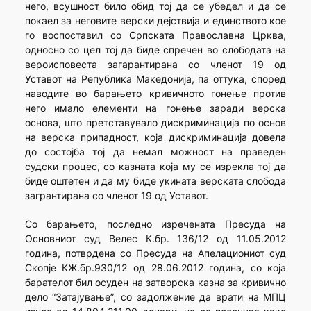
него, всушност било обид тој да се убедел и да се
покаел за неговите верски дејствија и единството кое
го воспоставил со Српската Православна Црква,
односно со цел тој да биде спречен во слободата на
вероисповеста загарантирана со членот 19 од
Уставот на Република Македонија, па оттука, според
наводите во барањето кривичното гонење против
него имало елементи на гонење заради верска
основа, што претставувало дискриминација по основ
на верска припадност, која дискриминација довела
до состојба тој да немал можност на праведен
судски процес, со казната која му се изрекла тој да
биде оштетен и да му биде укината верската слобода
загрантирана со членот 19 од Уставот.
Со барањето, последно изречената Пресуда на
Основниот суд Велес К.бр. 136/12 од 11.05.2012
година, потврдена со Пресуда на Апелациониот суд
Скопје КЖ.бр.930/12 од 28.06.2012 година, со која
барателот бил осуден на затворска казна за кривично
дело “Затајување”, со задолжение да врати на МПЦ