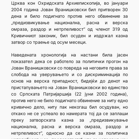
Црква кон Охридската Архиепископија, во јануари
2004 година Јован Вранишковски бил притворен 30
дена и било подигнато против него обвинение за
„предизвикување национална, расна и верска
омраза, раздор и нетрпеливост“ од членот 319 од
Кривичниот законик, бил осуден и издржал казна
затвор со траење од осум месеци.
Наведената хронологија на настани била јасен
показател дека се работело за политички прогон на
Јован Вранишковски со повреда на неговите права за
слобода на уверувањето и со дискриминација по
основ на верска припадност, бидејќи до денот на
пристапувањето на Јован Вранишковски во единство
со Српската Патријаршија (22 јуни 2002 година),
против него не било подигнато обвинение за ниту едно
кривично дело, ниту пак некогаш бил осудуван, но
откако не се успеало во намерата тој да се заплаши
преку затворската казна за „предизвикување
национална, расна и верска омраза, раздор и
нетрпеливост“, односно да се казни за политичка