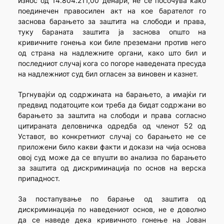
износ од 14.804.211,00 денари, не се посочува како
поединечен правосилен акт на кое барателот го
заснова барањето за заштита на слободи и права,
туку бараната заштита ја заснова општо на
кривичните гонења кои биле преземани против него
од страна на надлежните органи, како што бил и
последниот случај кога со погоре наведената пресуда
на надлежниот суд бил огласен за виновен и казнет.
Тргнувајќи од содржината на барањето, а имајќи ги
предвид податоците кои треба да бидат содржани во
барањето за заштита на слободи и права согласно
цитираната деловничка одредба од членот 52 од
Уставот, во конкретниот случај со барањето не се
приложени било какви факти и докази на чија основа
овој суд може да се впушти во анализа по барањето
за заштита од дискриминација по основ на верска
припадност.
За постапување по барање од заштита од
дискриминација по наведениот основ, не е доволно
да се наведе дека кривичното гонење на Јован