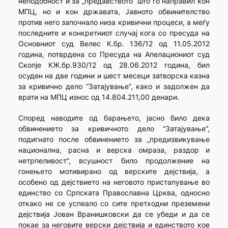
неподобност и за „предавството“ што го направил кон
МПЦ, но и кон државата, Јавното обвинителство
против него започнало низа кривични процеси, а меѓу
последните и конкретниот случај кога со пресуда на
Основниот суд Велес К.бр. 136/12 од 11.05.2012
година, потврдена со Пресуда на Апелациониот суд
Скопје КЖ.бр.930/12 од 28.06.2012 година, бил
осуден на две години и шест месеци затворска казна
за кривично дело “Затајување”, како и задолжен да
врати на МПЦ износ од 14.804.211,00 денари.
Според наводите од барањето, јасно било дека
обвинението за кривичното дело “Затајување“,
подигнато после обвинението за „предизвикување
национална, расна и верска омраза, раздор и
нетрпеливост“, всушност било продолжение на
гонењето мотивирано од верските дејствија, а
особено од дејствието на неговото пристапување во
единство со Српската Православна Црква, односно
откако не се успеало со сите претходни преземени
дејствија Јован Вранишковски да се убеди и да се
покае за неговите верски дејствија и единството кое