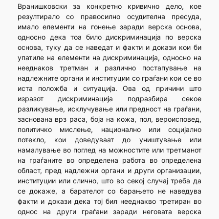
Вранишковски за конкретно кривично дело, кое
резултирало со правосилно осудителна пресуда,
имало елементи на гонење заради верска основа,
односно дека тоа било дискриминација по верска
основа, туку да се наведат и факти и докази кои би
упатиле на елементи на дискриминација, односно на
нееднаков третман и различно постапување на
надлежните органи и институции со граѓани кои се во
иста положба и ситуација. Ова од причини што
изразот дискриминација подразбира секое
разликување, исклучување или предност на граѓани,
заснована врз раса, боја на кожа, пол, вероисповед,
политичко мислење, национално или социјално
потекло, кои доведуваат до уништување или
намалување во поглед на можностите или третманот
на граѓаните во определена работа во определена
област, пред надлежни органи и други организации,
институции или слично, што во секој случај треба да
се докаже, а барателот со барањето не наведува
факти и докази дека тој бил нееднакво третиран во
однос на други граѓани заради неговата верска