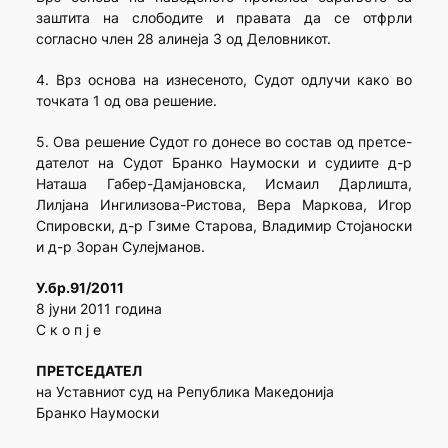
заштита на слободите и правата да се отфрли
согласно член 28 алинеја 3 од Деловникот.
4. Врз основа на изнесеното, Судот одлучи како во
точката 1 од ова решение.
5. Ова решение Судот го донесе во состав од претсе-
дателот на Судот Бранко Наумоски и судиите д-р
Наташа Габер-Дамјановска, Исмаил Дарлишта,
Лилјана Ингилизова-Ристова, Вера Маркова, Игор
Спировски, д-р Гзиме Старова, Владимир Стојаноски
и д-р Зоран Сулејманов.
У.бр.91/2011
8 јуни 2011 година
С к о п ј е
ПРЕТСЕДАТЕЛ
на Уставниот суд на Република Македонија
Бранко Наумоски