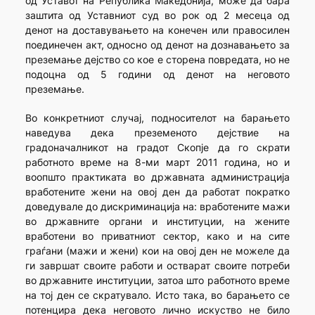
од Уставот на Република Македонија, може да бара
заштита од Уставниот суд во рок од 2 месеца од
денот на доставувањето на конечен или правосилен
поединечен акт, односно од денот на дознавањето за
преземање дејство со кое е сторена повредата, но не
подоцна од 5 години од денот на неговото
преземање.
Во конкретниот случај, подносителот на барањето
наведува дека преземеното дејствие на
градоначалникот на градот Скопје да го скрати
работното време на 8-ми март 2011 година, но и
воопшто практиката во државната администрација
вработените жени на овој ден да работат пократко
доведувале до дискриминација на: вработените мажи
во државните органи и институции, на жените
вработени во приватниот сектор, како и на сите
граѓани (мажи и жени) кои на овој ден не можеле да
ги завршат своите работи и остварат своите потреби
во државните институции, затоа што работното време
на тој ден се скратувало. Исто така, во барањето се
потенцира дека неговото лично искуство не било