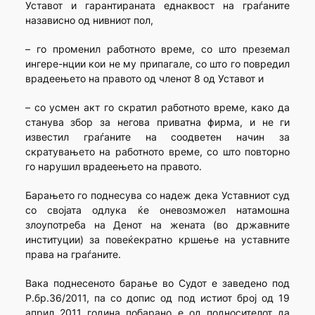
Уставот и гарантираната еднаквост на граѓаните
назависно од нивниот пол,
– го променил работното време, со што преземал
ингере-нции кои не му припагале, со што го повредил
врадеењето на правото од членот 8 од Уставот и
– со усмен акт го скратил работното време, како да
станува збор за негова приватна фирма, и не ги
известил граѓаните на соодветен начин за
скратувањето на работното време, со што повторно
го нарушил врадеењето на правото.
Барањето го поднесува со надеж дека Уставниот суд
со својата одлука ќе оневозможел натамошна
злоупотреба на Денот на жената (во државните
институции) за повеќекратно кршење на уставните
права на граѓаните.
Вака поднесеното барање во Судот е заведено под
Р.бр.36/2011, па со допис од под истиот број од 19
април 2011 година побарано е од подносителот да