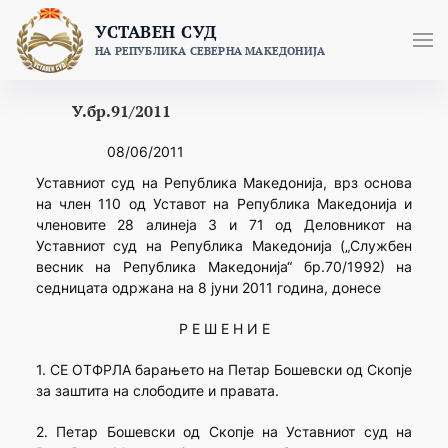
Skip
УСТАВЕН СУД
to
НА РЕПУБЛИКА СЕВЕРНА МАКЕДОНИЈА
content
У.бр.91/2011
08/06/2011
Уставниот суд на Република Македонија, врз основа
на член 110 од Уставот на Република Македонија и
членовите 28 алинеја 3 и 71 од Деловникот на
Уставниот суд на Република Македонија („Службен
весник на Република Македонија“ бр.70/1992) на
седницата одржана на 8 јуни 2011 година, донесе
Р Е Ш Е Н И Е
1. СЕ ОТФРЛА барањето на Петар Бошевски од Скопје
за заштита на слободите и правата.
2. Петар Бошевски од Скопје на Уставниот суд на