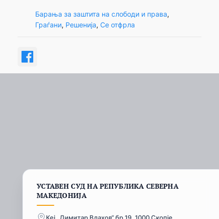
Барања за заштита на слободи и права
, 
Граѓани
, 
Решенија
, 
Се отфрла
УСТАВЕН СУД НА РЕПУБЛИКА СЕВЕРНА
МАКЕДОНИЈА
Кеј „Димитар Влахов“ бр.19, 1000 Скопје