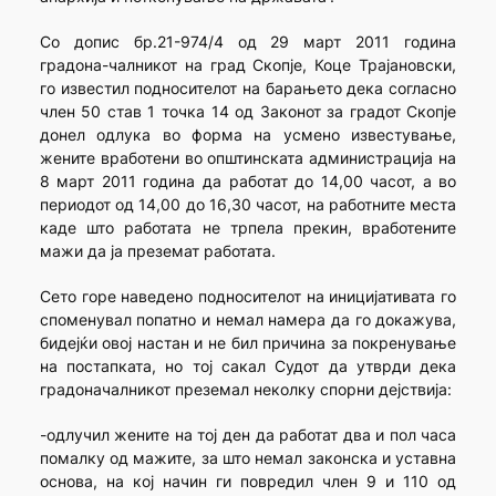
Со допис бр.21-974/4 од 29 март 2011 година
градона-чалникот на град Скопје, Коце Трајановски,
го известил подносителот на барањето дека согласно
член 50 став 1 точка 14 од Законот за градот Скопје
донел одлука во форма на усмено известување,
жените вработени во општинската администрација на
8 март 2011 година да работат до 14,00 часот, а во
периодот од 14,00 до 16,30 часот, на работните места
каде што работата не трпела прекин, вработените
мажи да ја преземат работата.
Сето горе наведено подносителот на иницијативата го
споменувал попатно и немал намера да го докажува,
бидејќи овој настан и не бил причина за покренување
на постапката, но тој сакал Судот да утврди дека
градоначалникот преземал неколку спорни дејствија:
-одлучил жените на тој ден да работат два и пол часа
помалку од мажите, за што немал законска и уставна
основа, на кој начин ги повредил член 9 и 110 од