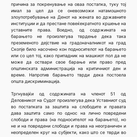
причина за покренување на оваа постапка, туку тој
имал за цел да се оневозможи натамошното
злоупотребување на Денот на жената во државните
институции и да престане повеќекратното кршење на
уставните права. Воедно, од содржината на
барањето не произлегува тврдење дека така
преземеното дејствие на градоначалникот на град
Скопје било насочено кон подносителот на барањето
или со цел тој, како припадник на машкиот пол да не
може да оствари свое барање или право пред
општинската администрација на критичниот ден и
време. Напротив барањето тврди дека постоела
општа дискриминација.
Тргнувајќи од содржината на членот 51 од
Деловникот на Судот произлегува дека Уставниот суд
во постапката за заштита на слободите и правата
дава заштита само по однос на лично повредени
слободи и права (на подносителот на барањето), но
не и на повредени слободи и права на неограничен и
неопределен круг на субјекти, како што се тврди во