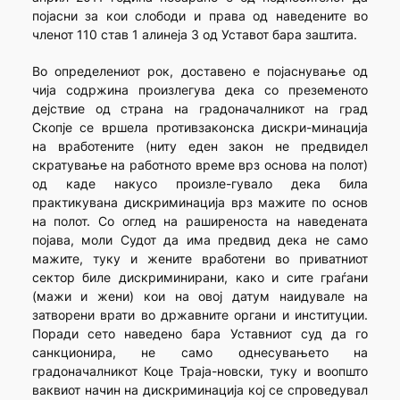
појасни за кои слободи и права од наведените во
членот 110 став 1 алинеја 3 од Уставот бара заштита.
Во определениот рок, доставено е појаснување од
чија содржина произлегува дека со преземеното
дејствие од страна на градоначалникот на град
Скопје се вршела противзаконска дискри-минација
на вработените (ниту еден закон не предвидел
скратување на работното време врз основа на полот)
од каде накусо произле-гувало дека била
практикувана дискриминација врз мажите по основ
на полот. Со оглед на раширеноста на наведената
појава, моли Судот да има предвид дека не само
мажите, туку и жените вработени во приватниот
сектор биле дискриминирани, како и сите граѓани
(мажи и жени) кои на овој датум наидувале на
затворени врати во државните органи и институции.
Поради сето наведено бара Уставниот суд да го
санкционира, не само однесувањето на
градоначалникот Коце Траја-новски, туку и воопшто
ваквиот начин на дискриминација кој се спроведувал