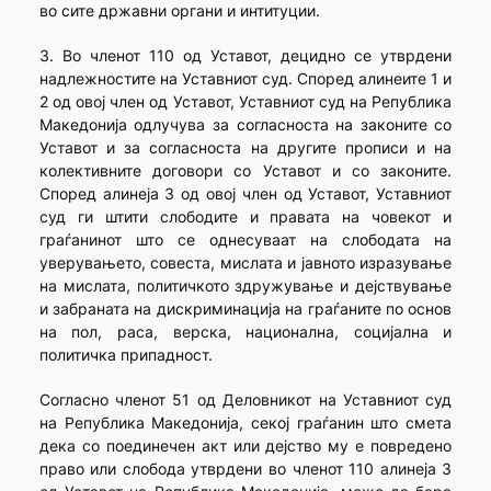
во сите државни органи и интитуции.
3. Во членот 110 од Уставот, децидно се утврдени
надлежностите на Уставниот суд. Според алинеите 1 и
2 од овој член од Уставот, Уставниот суд на Република
Македонија одлучува за согласноста на законите со
Уставот и за согласноста на другите прописи и на
колективните договори со Уставот и со законите.
Според алинеја 3 од овој член од Уставот, Уставниот
суд ги штити слободите и правата на човекот и
граѓанинот што се однесуваат на слободата на
уверувањето, совеста, мислата и јавното изразување
на мислата, политичкото здружување и дејствување
и забраната на дискриминација на граѓаните по основ
на пол, раса, верска, национална, социјална и
политичка припадност.
Согласно членот 51 од Деловникот на Уставниот суд
на Република Македонија, секој граѓанин што смета
дека со поединечен акт или дејство му е повредено
право или слобода утврдени во членот 110 алинеја 3