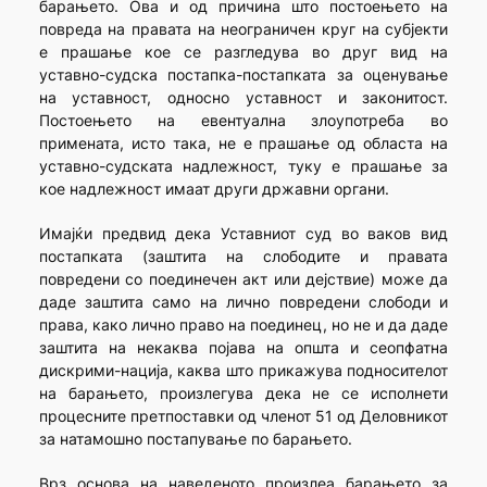
барањето. Ова и од причина што постоењето на
повреда на правата на неограничен круг на субјекти
е прашање кое се разгледува во друг вид на
уставно-судска постапка-постапката за оценување
на уставност, односно уставност и законитост.
Постоењето на евентуална злоупотреба во
примената, исто така, не е прашање од областа на
уставно-судската надлежност, туку е прашање за
кое надлежност имаат други државни органи.
Имајќи предвид дека Уставниот суд во ваков вид
постапката (заштита на слободите и правата
повредени со поединечен акт или дејствие) може да
даде заштита само на лично повредени слободи и
права, како лично право на поединец, но не и да даде
заштита на некаква појава на општа и сеопфатна
дискрими-нација, каква што прикажува подносителот
на барањето, произлегува дека не се исполнети
процесните претпоставки од членот 51 од Деловникот
за натамошно постапување по барањето.
Врз основа на наведеното произлеа барањето за