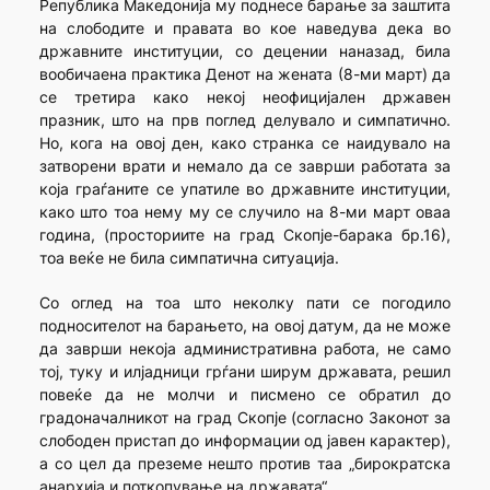
Република Македонија му поднесе барање за заштита
на слободите и правата во кое наведува дека во
државните институции, со децении наназад, била
вообичаена практика Денот на жената (8-ми март) да
се третира како некој неофицијален државен
празник, што на прв поглед делувало и симпатично.
Но, кога на овој ден, како странка се наидувало на
затворени врати и немало да се заврши работата за
која граѓаните се упатиле во државните институции,
како што тоа нему му се случило на 8-ми март оваа
година, (просториите на град Скопје-барака бр.16),
тоа веќе не била симпатична ситуација.
Со оглед на тоа што неколку пати се погодило
подносителот на барањето, на овој датум, да не може
да заврши некоја административна работа, не само
тој, туку и илјадници грѓани ширум државата, решил
повеќе да не молчи и писмено се обратил до
градоначалникот на град Скопје (согласно Законот за
слободен пристап до информации од јавен карактер),
а со цел да преземе нешто против таа „бирократска
анархија и поткопување на државата“.