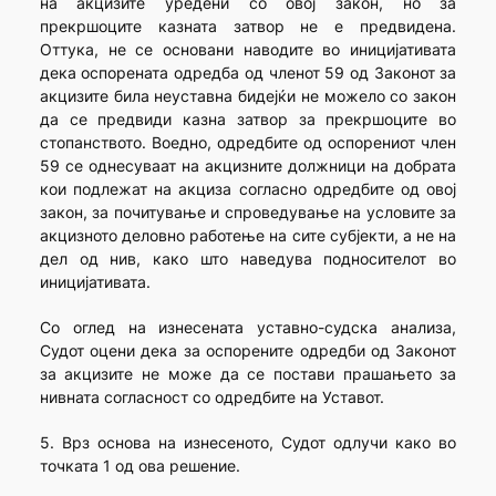
на акцизите уредени со овој закон, но за
прекршоците казната затвор не е предвидена.
Оттука, не се основани наводите во иницијативата
дека оспорената одредба од членот 59 од Законот за
акцизите била неуставна бидејќи не можело со закон
да се предвиди казна затвор за прекршоците во
стопанството. Воедно, одредбите од оспорениот член
59 се однесуваат на акцизните должници на добрата
кои подлежат на акциза согласно одредбите од овој
закон, за почитување и спроведување на условите за
акцизното деловно работење на сите субјекти, а не на
дел од нив, како што наведува подносителот во
иницијативата.
Со оглед на изнесената уставно-судска анализа,
Судот оцени дека за оспорените одредби од Законот
за акцизите не може да се постави прашањето за
нивната согласност со одредбите на Уставот.
5. Врз основа на изнесеното, Судот одлучи како во
точката 1 од ова решение.