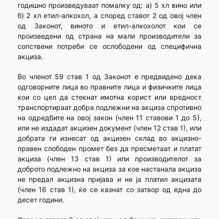
годишно произведуваат помалку од: а) 5 хл вино или
б) 2 хл етил-алкохол, а според ставот 2 од овој член
од Законот, виното и етил-алкохолот кои се
произведени од страна на мали производители за
сопствени потреби се ослободени од специфична
акциза.
Во членот 59 став 1 од Законот е предвидено дека
одговорните лица во правните лица и физичките лица
кои со цел да стекнат имотна корист или вредност
транспортираат добра подлежни на акциза спротивно
на одредбите на овој закон (член 11 ставови 1 до 5),
или не издадат акцизен документ (член 12 став 1), или
добрата ги изнесат од акцизен склад во акцизно-
правен слободен промет без да пресметаат и платат
акциза (член 13 став 1) или производителот за
доброто подлежно на акциза за кое настанала акциза
не предал акцизна пријава и не ја платил акцизата
(член 16 став 1), ќе се казнат со затвор од една до
десет години.