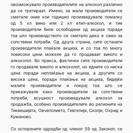
овозможувало производителите на алкохол различно
да се третираат. Имено, за мали производители се
сметале оние кои годишно произведувале помалку
од 5 хл вино или 2 хл етил-алкохол, и тие
производители биле ослободени од акциза поради
тоа што производството се сметало дека е само за
сопствени потреби. Од друга страна, сите останати
производители плаќале акциза, и со тоа по многу
повисоки цени можеле да го продаваат виното и
алкохолот. Во пракса, фактички сите производители
го продавале виното и алкохолот, но едните со ниска
цена поради неплаќање на акциза, а другите со
висока цена, поради плаќање на акциза, бидејќи
малите производители и покрај тоа што се
прикажувале како производители за сопствени
потреби, всушност произведувале алкохол за
продажба, особено производителите во регионите на
Тиквешијата, Овчеполието, Гевгелија, Скопје, Охрид и
Куманово.
Со оспорените одредби од членот 59 од Законот, се