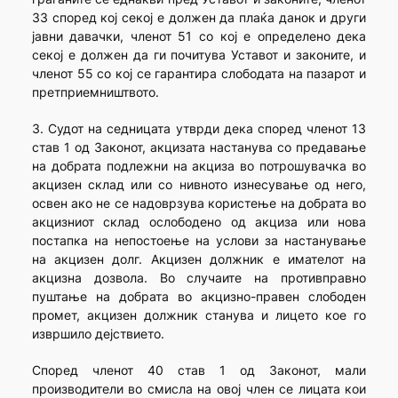
33 според кој секој е должен да плаќа данок и други
јавни давачки, членот 51 со кој е определено дека
секој е должен да ги почитува Уставот и законите, и
членот 55 со кој се гарантира слободата на пазарот и
претприемништвото.
3. Судот на седницата утврди дека според членот 13
став 1 од Законот, акцизата настанува со предавање
на добрата подлежни на акциза во потрошувачка во
акцизен склад или со нивното изнесување од него,
освен ако не се надоврзува користење на добрата во
акцизниот склад ослободено од акциза или нова
постапка на непостоење на услови за настанување
на акцизен долг. Акцизен должник е имателот на
акцизна дозвола. Во случаите на противправно
пуштање на добрата во акцизно-правен слободен
промет, акцизен должник станува и лицето кое го
извршило дејствието.
Според членот 40 став 1 од Законот, мали
производители во смисла на овој член се лицата кои