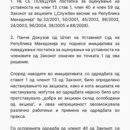
1. НЕ СЕ ПОВЕДУВА постапка за оценување на
уставноста на член 13 став 1, член 40 и член 59 од
Законот за акцизите („Службен весник на Република
Македонија“ бр.32/2001, 50/2001, 45/2002, 98/2002,
24/2003, 96/2004, 38/2005 и 88/2008).
2. Панче Докузов од Штип на Уставниот суд на
Република Македонија му поднесе иницијатива за
поведување постапка за оценување на уставноста на
членовите од Законот означен во точката 1 од ова
решение.
Според наводите во иницијативата со одредбата од
ставот 1 од членот 13 од Законот, било определено
настанувањето на акцизата, како и кога акцизата не
настанувала, меѓутоа во одредбата нејасно било што
претставувало „добра во акцизен склад ослободени
од акциза“, и оваа непрецизност овозможувала
различно работење и примена на одредбата во
пракса.
Со оспорената одредба од членот 40 од Законот, се