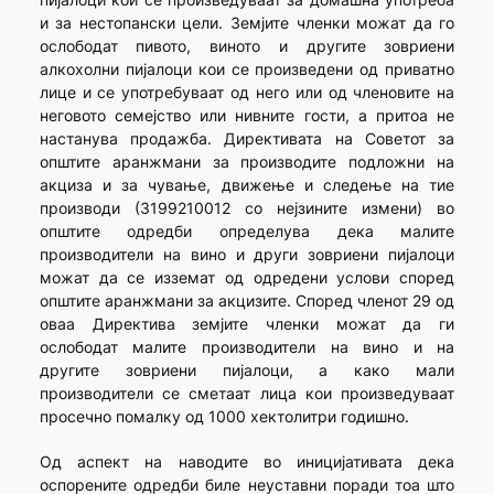
и за нестопански цели. Земјите членки можат да го
ослободат пивото, виното и другите зовриени
алкохолни пијалоци кои се произведени од приватно
лице и се употребуваат од него или од членовите на
неговото семејство или нивните гости, а притоа не
настанува продажба. Директивата на Советот за
општите аранжмани за производите подложни на
акциза и за чување, движење и следење на тие
производи (3199210012 со нејзините измени) во
општите одредби определува дека малите
производители на вино и други зовриени пијалоци
можат да се изземат од одредени услови според
општите аранжмани за акцизите. Според членот 29 од
оваа Директива земјите членки можат да ги
ослободат малите производители на вино и на
другите зовриени пијалоци, а како мали
производители се сметаат лица кои произведуваат
просечно помалку од 1000 хектолитри годишно.
Од аспект на наводите во иницијативата дека
оспорените одредби биле неуставни поради тоа што