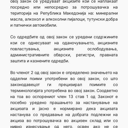
овој закон се уредуваат акцизите кои се наплаќаат
посредно или непосредно за потрошувачка на
територија на Република Македонија на: минерални
масла, алкохол и алкохолни пијалоци, тутунски добра
и патнички автомобили.
Со одредбите од овој закон се уредени содржините
кои се однесуваат на оданочувањето, акцизните
повластувања, акцизните ослободувања,
административните обврски, регистри, правната
заштита и казнените одредби.
Во членот 2 од овој закон е определено значењето на
одделни поими употребени во овој закон, со што
законодавецот ги прецизирал поимите со
терминологијата употребена во овој закон. Соодветно
на тоа во оспорениот член 13 став 1 од Законот е
посебно уредено прашањето за настанување на
акцизата и јасно е нормирано дека акцизата
настанува со предавање на добрата подлежни на
акциза во потрошувачка во акцизен склад или со
нивно изнесување од него, освен ако не се