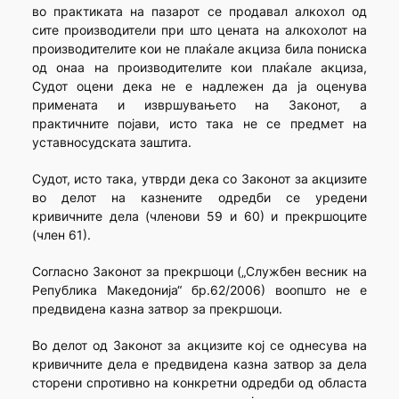
во практиката на пазарот се продавал алкохол од
сите производители при што цената на алкохолот на
производителите кои не плаќале акциза била пониска
од онаа на производителите кои плаќале акциза,
Судот оцени дека не е надлежен да ја оценува
примената и извршувањето на Законот, а
практичните појави, исто така не се предмет на
уставносудската заштита.
Судот, исто така, утврди дека со Законот за акцизите
во делот на казнените одредби се уредени
кривичните дела (членови 59 и 60) и прекршоците
(член 61).
Согласно Законот за прекршоци („Службен весник на
Република Македонија“ бр.62/2006) воопшто не е
предвидена казна затвор за прекршоци.
Во делот од Законот за акцизите кој се однесува на
кривичните дела е предвидена казна затвор за дела
сторени спротивно на конкретни одредби од областа