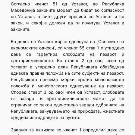
Согласно членот 51 од Уставот, во Република
Македонија законите мораат да бидат во согласност
со Уставот, а сите други прописи со Уставот и со
закон, и секој е должен да ги почитува Уставот и
законите.
Во делот на Уставот кој се однесува на „Основите на
економските односи“, со членот 55 став 1 е утврдено
дека се гарантира слободата на пазарот и
претприемништвото. Во ставот 2 од овој член од
Уставот е утврдено дека Републиката обезбедува
еднаква правна положба на сите субјекти на пазарот.
Републиката презема мерки против монополската
положба и монополското однесување на пазарот.
Според ставот 3 од овој член од Уставот, слободата
на пазарот и претприемништвото можат да се
ограничат со закон единствено заради одбраната на
Републиката, зачувувањето на природата, животната
средина или здравјето на луѓето.
Законот за акцизите во членот 1 определил дека со