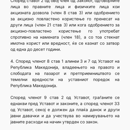
Според ставот 2 од овој член од Законот, одговорните
лица во правните лица и физичките лица кои
акцизната дозвола (член 8 став 3) или одобрението
за акцизно повластено користење го пренесат на
други лица (член 21 став 3) или кога одобрението за
акцизно-повластено користење го употребат
спротивно на намената (член 18), а со тоа стекнат
имотна корист или вредност, ќе се казнат со затвор
од една до десет години.
4. Според членот 8 став 1 алинеи 3 и 7 од Уставот на
Република Македонија, владеењето на правото и
слободата на пазарот и претприемништвото се
темелни вредности на уставниот поредок на
Република Македонија.
Според членот 9 став 2 од Уставот, граѓаните се
еднакви пред Уставот и законите, а според членот 33
од Уставот, секој е должен да плаќа данок и други
јавни давачки и да учествува во намирувањето на
јавните расходи на начин утврден со закон.