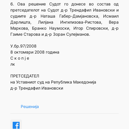
6. Ова решение Судот го донесе во состав од
претседателот на Судот д-р Трендафил Ивановски и
судиите д-р Наташа Габер-Дамјановска, Исмаил
Дарлишта, Лилјана Ингилизова-Ристова, Вера
Маркова, Бранко Наумоски, Игор Спировски, д-р
Гзиме Старова и д-р Зоран Сулејманов.
У.бр.97/2008
8 октомври 2008 година
С к о п ј е
лк
ПРЕТСЕДАТЕЛ
на Уставниот суд на Република Македонија
д-р Трендафил Ивановски
Решенија