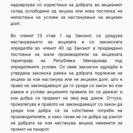
надоврзува со користење на добрата во акцизниот
склад ослободено од акциза или нова постапка на
непостење на услови за настанување на акцизен
долг.
Во членот 13 став 1 од Законот, се уредува
настанувањето на акцизата и со законската
определба во членот 40 од Законот е предвидено
постоење на мали производители на акцизната
територија на Република Македонија под
определените услови. Со овие законски одредби е
утврдена законска рамка на добрата подлежни на
акциза за кои настанува или не акцизен долг, што е
право на законодавецот да го уреди со закон во кои
рамки и услови акцизните правила ќе се движат и
кои добра се предмет на овој вид данок. Оттука,
произлегува и правото на законодавецот со закон да
уреди кои добра се за сопствени потреби на
производителите, и како такви не се добра од рангот
на добрата за кои настанува акциза наменети за
промет на пазарот.