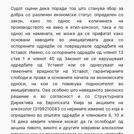
Судот оцени дека поради тоа што станува збор за
добра со различен економски статус определен со
закон, како по однос на количината на
производството на вино и етил-алкохол, така и по
однос на намената, не може да се прифатат како
основани наводите во иницијативата дека со
оспорените одредби се повредувале одредбите на
Уставот. Имено, со оспорените одредби од членот 13
став 1 и членот 40 од Законот не се нарушуваат
одредбите од Уставот кои се однесуваат на
темелните вредности на Уставот, гарантираните
слободи и права и основните начела на економските
односи, на кои се повикува подносителот во
иницијативата. Ова особено што наведеното законско
решение е во согласност и со Структурната
Директива на Европската Унија за акцизите на
алкохолот (3199210083 со нејзините измени) со која е
определено во општите одредби и членовите 6, 10 и
14 дека земјите членки можат да ги ослободат од
акциза пивото, виното и другите зовриени алкохолни
пијалоци кои се произведуваат за домашна употреба