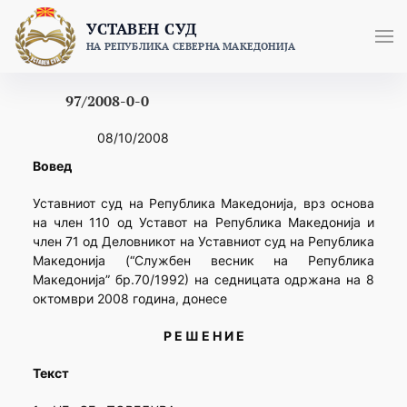
Skip
УСТАВЕН СУД
to
НА РЕПУБЛИКА СЕВЕРНА МАКЕДОНИЈА
content
97/2008-0-0
08/10/2008
Вовед
Уставниот суд на Република Македонија, врз основа
на член 110 од Уставот на Република Македонија и
член 71 од Деловникот на Уставниот суд на Република
Македонија (“Службен весник на Република
Македонија” бр.70/1992) на седницата одржана на 8
октомври 2008 година, донесе
Р Е Ш Е Н И Е
Текст