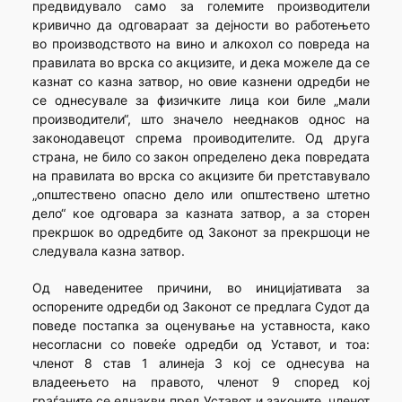
предвидувало само за големите производители
кривично да одговараат за дејности во работењето
во производството на вино и алкохол со повреда на
правилата во врска со акцизите, и дека можеле да се
казнат со казна затвор, но овие казнени одредби не
се однесувале за физичките лица кои биле „мали
производители“, што значело нееднаков однос на
законодавецот спрема проиводителите. Од друга
страна, не било со закон определено дека повредата
на правилата во врска со акцизите би претставувало
„општествено опасно дело или општествено штетно
дело“ кое одговара за казната затвор, а за сторен
прекршок во одредбите од Законот за прекршоци не
следувала казна затвор.
Од наведенитее причини, во иницијативата за
оспорените одредби од Законот се предлага Судот да
поведе постапка за оценување на уставноста, како
несогласни со повеќе одредби од Уставот, и тоа:
членот 8 став 1 алинеја 3 кој се однесува на
владеењето на правото, членот 9 според кој
граѓаните се еднакви пред Уставот и законите, членот