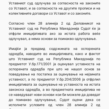
Уставниот суд одлучува за согласноста на законите
со Уставот, и за согласноста на другите прописи и на
колективните договори со Уставот и со законите.
Согласно член 28 алинеја 2 од Деловникот на
Уставниот суд на Република Македонија Судот ќе ја
отфрли иницијативата ако за истата работа веќе
одлучувал, а нема основи за поинакво одлучување.
Имајќи ја предвид содржината на оспорената
одредба, наводите во иницијативата, како и фактот
што Уставниот суд на Република Македонија по
предметот У.бр.171/2001 ја оценувал уставноста на
оспорената одредба при што не нашол основ за
поведување на постапка за оценување на нејзината
уставност, а по предметот У.бр.204/2006 ја отфрлил
иницијативата за оценување на уставноста на истата
законска одредба, а во предметната иницијатива не
се наведуваат нови основи кои би можеле да доведат
до поинакво одлучување, Судот оцени дека се
исполнети условите од член 28 алинеја 2 од