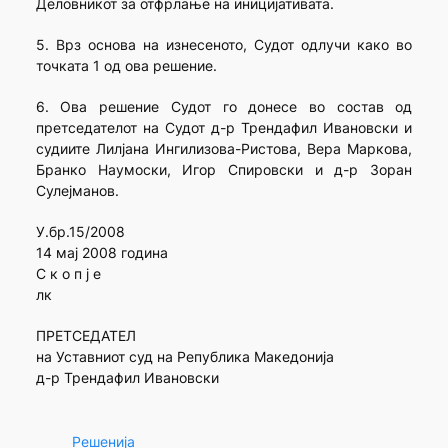
Деловникот за отфрлање на иницијативата.
5. Врз основа на изнесеното, Судот одлучи како во
точката 1 од ова решение.
6. Ова решение Судот го донесе во состав од
претседателот на Судот д-р Трендафил Ивановски и
судиите Лилјана Ингилизова-Ристова, Вера Маркова,
Бранко Наумоски, Игор Спировски и д-р Зоран
Сулејманов.
У.бр.15/2008
14 мај 2008 година
С к о п ј е
лк
ПРЕТСЕДАТЕЛ
на Уставниот суд на Република Македонија
д-р Трендафил Ивановски
Решенија