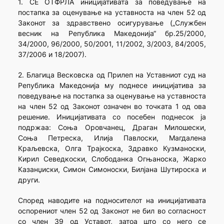
1. СЕ ОТФРЛА иницијативата за поведување на
постапка за оценување на уставноста на член 52 од
Законот за здравствено осигурување („Службен
весник на Република Македонија“ бр.25/2000,
34/2000, 96/2000, 50/2001, 11/2002, 3/2003, 84/2005,
37/2006 и 18/2007).
2. Благица Весковска од Прилеп на Уставниот суд на
Република Македонија му поднесе иницијатива за
поведување на постапка за оценување на уставноста
на член 52 од Законот означен во точката 1 од ова
решение. Иницијативата со посебен поднесок ја
подржаа: Соња Оровчанец, Драган Милошески,
Соња Петреска, Илија Павлоски, Магдалена
Краљевска, Олга Трајкоска, Здравко Кузманоски,
Кирил Севедкоски, Слободанка Огњаноска, Жарко
Казанџиски, Симон Симоноски, Билјана Шутироска и
други.
Според наводите на подносителот на иницијативата
оспорениот член 52 од Законот не бил во согласност
со член 39 од Уставот, затоа што со него се