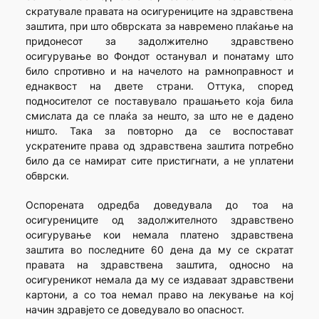
скратувале правата на осигурениците на здравствена
заштита, при што обврската за навремено плаќање на
придонесот за задолжително здравствено
осигурување во Фондот останувал и понатаму што
било спротивно и на начелото на рамноправност и
еднаквост на двете страни. Оттука, според
подносителот се поставувало прашањето која била
смислата да се плаќа за нешто, за што не е дадено
ништо. Така за повторно да се воспостават
ускратените права од здравствена заштита потребно
било да се намират сите пристигнати, а не уплатени
обврски.
Оспорената одредба доведувала до тоа на
осигурениците од задолжителното здравствено
осигурување кои немала платено здравствена
заштита во последните 60 дена да му се скратат
правата на здравствена заштита, односно на
осигуреникот немала да му се издаваат здравствени
картони, а со тоа немал право на лекување на кој
начин здравјето се доведувало во опасност.