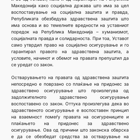
Македонија како социјална држава што има за цел
воспоставување на социјална заштита и правда,
Републиката обезбедува здравствена заштита што
има основа и во темелните вредности на уставниот
поредок на Република Македонија – хуманизмот,
социјалната правда и солидарноста. При тоа, Уставот
само утврдил право на социјално осигурување и го
гарантирал правото на здравствена заштита, а
условите, начинот и обемот на правата препуштил да
се уредат со закон.
Остварувањето на правата од здравствена заштита
непосредно е поврзано со плаќање на придонес за
здравствено осигурување што произлегува од
задолжителното здравствено осигурување
воспоставено со закон. Оттука произлегува дека во
здравственото осигурување е воспоставен принцип
на взаемност помеѓу правата на осигурениците и
плаќањето на придонес за здравствено
осигурување. Ова од причини што законска обврска
е да се обезбедат средства за остварување на