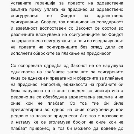
уставната гаранција за правото на здравствена
заштита преку уплата на придонес за здравствено
осигурување во Фондот за здравствено
осигурување. Според тоа принципот на солидарност
и взаемност воспоставен со Законот се состои во
различните вложувања на осигурениците во Фондот
за здравствено осигурување, а не и во изедначување
на правата на осигурениците без оглед дали се
исполнети обврските за плаќање на придонесот.
Со оспорената одредба од Законот не се нарушува
еднаквоста на граѓаните затоа што за осигурените
лица се еднакви и правата но и обврските за плаќање
на придонес. Напротив, еднаквоста на граѓаните би
била нарушена со ставот наведен во иницијативата
редовно да се обезбедува здравствена заштита и на
оние кои не плаќаат. Со тоа тие би биле
привилегирани во однос на оние осигуреници кои
редовно го плаќаат придонесот. Ако тоа е дозволено
и натаму ќе се зголемува бројот на оние кои не
плаќаат придонес, а тоа би можело да доведе до