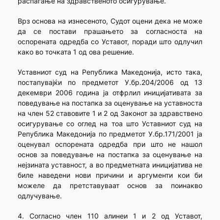
распаѓање на здравственото осигурување.
Врз основа на изнесеното, Судот оцени дека не може
да се постави прашањето за согласноста на
оспорената одредба со Уставот, поради што одлучил
како во точката 1 од ова решение.
Уставниот суд на Република Македонија, исто така,
постапувајќи по предметот У.бр.204/2006 од 13
декември 2006 година ја отфрлил иницијативата за
поведување на постапка за оценување на уставноста
на член 52 ставовите 1 и 2 од Законот за здравствено
осигурување со оглед на тоа што Уставниот суд на
Република Македонија по предметот У.бр.171/2001 ја
оценувал оспорената одредба при што не нашол
основ за поведување на постапка за оценување на
нејзината уставност, а во предметната иницијатива не
биле наведени нови причини и аргументи кои би
можеле да претставуваат основ за поинакво
одлучување.
4. Согласно член 110 алинеи 1 и 2 од Уставот,