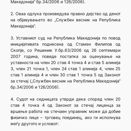
Македонија“ бр.34/2006 и 126/2006).
2. Оваа одлука произведува правно дејство од денот
на објавувањето во „Службен весник на Република
Македонија“.
3. Уставниот суд на Република Македонија по повод
иницијативата поднесена од Стамен Филипов од
Скопје, со Решение У.бр.63/2006 од 26 септември
2007 година, поведе постапка за оценување на
уставноста на член 20 став 4 точка 4 и став 5 алинеја
3, член 21 точка 1, член 24 став 1 алинеја 4, член 25
став 1 алинеја 4 и член 30 став 1 точка 5 од Законот
за стечај („Службен весник на Република Македонија“
бр.34/2006 и 126/2006).
4. Судот на седницата утврди дека според член 20
став 4 точка 4 од Законот за стечај лиценца за
вршење работа на стечаен управник може да добие
физичко лице – трговец поединец, ако ги исполнува
меѓу другото и условот: