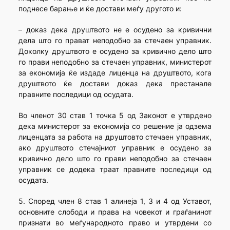
поднесе барање и ќе достави меѓу другото и:
– доказ дека друштвото не е осудено за кривични
дела што го прават неподобно за стечаен управник.
Доколку друштвото е осудено за кривично дело што
го прави неподобно за стечаен управник, министерот
за економија ќе издаде лиценца на друштвото, кога
друштвото ќе достави доказ дека престанале
правните последици од осудата.
Во членот 30 став 1 точка 5 од Законот е утврдено
дека министерот за економија со решение ја одзема
лиценцата за работа на друштовто стечаен управник,
ако друштвото стечајниот управник е осудено за
кривично дело што го прави неподобно за стечаен
управник се додека траат правните последици од
осудата.
5. Според член 8 став 1 алинеја 1, 3 и 4 од Уставот,
основните слободи и права на човекот и граѓанинот
признати во меѓународното право и утврдени со