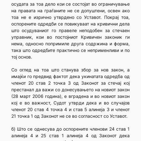
осудата за тоа дело кои се состојат во ограничување
на правата на граѓаните не се допуштени, освен ако
тоа не е изрично утврдено со Уставот. Покрај тоа,
оспорените одредби се повикуваат на кривични дела
што осудуваниот го правеле неподобен за стечаен
управник, кои во постојниот Кривичен законик ги
нема, односно попримиле друга содржина и форма,
така што одредбите практично се неприменливи и по
тој основ.
Со оглед на тоа што станува збор за нов закон, а
имајќи го предвид фактот дека укинатата одредба од
членот 20 став 2 точка 3 од Законот за стечај кој
престанал да важи со донесувањето на новиот закон
(28 март 2006 година), е вградена и во новиот закон
кој е во важност, Судот утврди дека и во случајов
членот 20 став 4 точка 4 и став 5 алинеја 3 и членот
21 точка 1 од Законот не се во согласност со Уставот.
б) Што се однесува до оспорените членови 24 став 1
алинеја 4 и 25 став 1 алинеја 4 од Законот дека