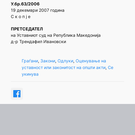
У.бр.63/2006
19 декември 2007 година
С к о п ј е
ПРЕТСЕДАТЕЛ
на Уставниот суд на Република Македонија
д-р Трендафил Ивановски
Граѓани
, 
Закони
, 
Одлуки
, 
Оценување на
уставност или законитост на општи акти
, 
Се
укинува