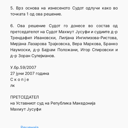
5. Врз основа на изнесеното Судот одлучи како во
точката 1 од ова решение.
6. Ова решение Судот го донесе во состав од
претседателот на Судот Махмут Јусуфи и судиите д-р
Трендафил Ивановски, Лилјана Ингилизова-Ристова,
Мирјана Лазарова Трајковска, Вера Маркова, Бранко
Наумоски, д-р Бајрам Положани, Игор Спировски и
д-р Зоран Сулејманов.
У.бр.59/2007
27 јуни 2007 година
С к о п ј е
лк
ПРЕТСЕДАТЕЛ
на Уставниот суд на Република Македонија
Махмут Јусуфи
Решенија