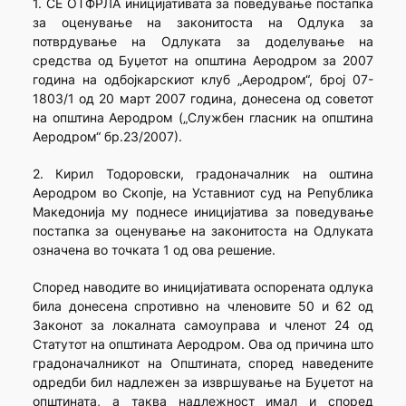
1. СЕ ОТФРЛА иницијативата за поведување постапка
за оценување на законитоста на Одлука за
потврдување на Одлуката за доделување на
средства од Буџетот на општина Аеродром за 2007
година на одбојкарскиот клуб „Аеродром“, број 07-
1803/1 од 20 март 2007 година, донесена од советот
на општина Аеродром („Службен гласник на општина
Аеродром“ бр.23/2007).
2. Кирил Тодоровски, градоначалник на оштина
Аеродром во Скопје, на Уставниот суд на Република
Македонија му поднесе иницијатива за поведување
постапка за оценување на законитоста на Одлуката
означена во точката 1 од ова решение.
Според наводите во иницијативата оспорената одлука
била донесена спротивно на членовите 50 и 62 од
Законот за локалната самоуправа и членот 24 од
Статутот на општината Аеродром. Ова од причина што
градоначалникот на Општината, според наведените
одредби бил надлежен за извршување на Буџетот на
општината, а таква надлежност имал и според