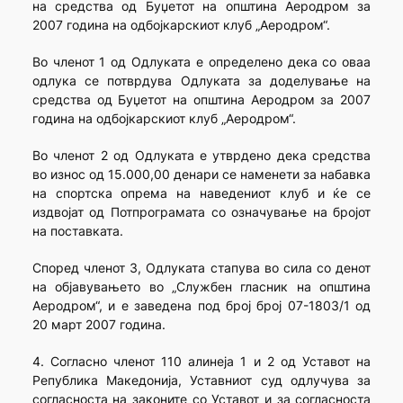
на средства од Буџетот на општина Аеродром за
2007 година на одбојкарскиот клуб „Аеродром“.
Во членот 1 од Одлуката е определено дека со оваа
одлука се потврдува Одлуката за доделување на
средства од Буџетот на општина Аеродром за 2007
година на одбојкарскиот клуб „Аеродром“.
Во членот 2 од Одлуката е утврдено дека средства
во износ од 15.000,00 денари се наменети за набавка
на спортска опрема на наведениот клуб и ќе се
издвојат од Потпрограмата со означување на бројот
на поставката.
Според членот 3, Одлуката стапува во сила со денот
на објавувањето во „Службен гласник на општина
Аеродром“, и е заведена под број број 07-1803/1 од
20 март 2007 година.
4. Согласно членот 110 алинеја 1 и 2 од Уставот на
Република Македонија, Уставниот суд одлучува за
согласноста на законите со Уставот и за согласноста