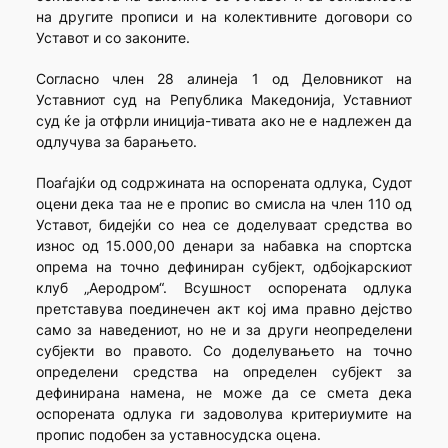
на другите прописи и на колективните договори со
Уставот и со законите.
Согласно член 28 алинеја 1 од Деловникот на
Уставниот суд на Република Македонија, Уставниот
суд ќе ја отфрли иниција-тивата ако не е надлежен да
одлучува за барањето.
Поаѓајќи од содржината на оспорената одлука, Судот
оцени дека таа не е пропис во смисла на член 110 од
Уставот, бидејќи со неа се доделуваат средства во
износ од 15.000,00 денари за набавка на спортска
опрема на точно дефиниран субјект, одбојкарскиот
клуб „Аеродром“. Всушност оспорената одлука
претставува поединечен акт кој има правно дејство
само за наведениот, но не и за други неопределени
субјекти во правото. Со доделувањето на точно
определени средства на определен субјект за
дефинирана намена, не може да се смета дека
оспорената одлука ги задоволува критериумите на
пропис подобен за уставносудска оцена.