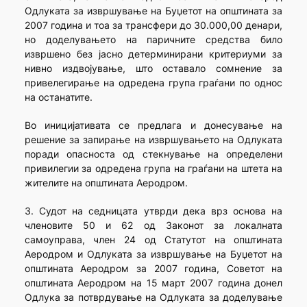
Одлуката за извршување на Буџетот на општината за
2007 година и тоа за трансфери до 30.000,00 денари,
но доделувањето на паричните средства било
извршено без јасно детерминирани критериуми за
нивно издвојување, што оставало сомнение за
привелегирање на одредена група граѓани по однос
на останатите.
Во иницијативата се предлага и донесување на
решение за запирање на извршувањето на Одлуката
поради опасноста од стекнување на определени
привилегии за одредена група на граѓани на штета на
жителите на општината Аеродром.
3. Судот на седницата утврди дека врз основа на
членовите 50 и 62 од Законот за локалната
самоуправа, член 24 од Статутот на општината
Аеродром и Одлуката за извршување на Буџетот на
општината Аеродром за 2007 година, Советот на
општината Аеродром на 15 март 2007 година донел
Одлука за потврдување на Одлуката за доделување