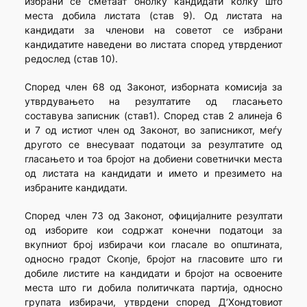
избрани се сметаат онолку кандидати колку што
места добила листата (став 9). Од листата на
кандидати за членови на советот се избрани
кандидатите наведени во листата според утврдениот
редослед (став 10).
Според член 68 од Законот, изборната комисија за
утврдувањето на резултатите од гласањето
составува записник (став1). Според став 2 алинеја 6
и 7 од истиот член од Законот, во записникот, меѓу
другото се внесуваат податоци за резултатите од
гласањето и тоа бројот на добиени советнички места
од листата на кандидати и името и презимето на
избраните кандидати.
Според член 73 од Законот, официјалните резултати
од изборите кои содржат конечни податоци за
вкупниот број избирачи кои гласале во општината,
односно градот Скопје, бројот на гласовите што ги
добиле листите на кандидати и бројот на освоените
места што ги добила политичката партија, односно
групата избирачи, утврдени според Д’Хондтовиот