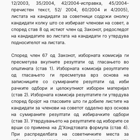
12/2003, 35/2004, 42/2004-исправка, 45/2004-
пречистен текст, 52/ 2004, 60/2004 и 4/2005),
листата на кандидати за советници содржи онолку
кандидати колку што се избираат членови на совет, а
според став 8 од истиот член од Законот, редоследот
на кандидатите во листата на кандидати го утврдува
подносителот на листата.
Според член 67 од Законот, изборната комисија ги
пресметува вкупните резултати од гласањето во
општината (став 1). Изборната комисија резултатите
од гласањето ги пресметува врз основа на
записниците со сумираните резултати од изби
рачките одбори и целокупниот изборен материјал
(став 2). Изборната комисија резултатите ги утврдува
според бројот на гласовите што ги добиле листите на
кандидати за членови на советот одделно врз основа
на сумираните резултати од избирачките одбори
(став 3). Утврдувањето на резултатите од изборите се
врши со примена на Д’Хондтовата формула (став 4).
При распределбата на советничките места за