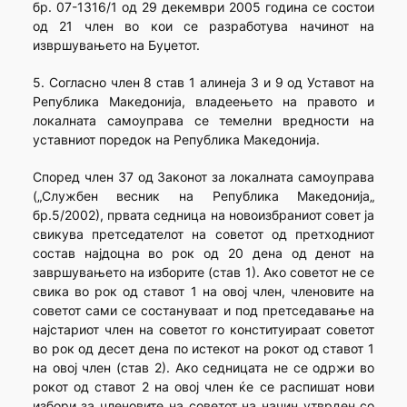
бр. 07-1316/1 од 29 декември 2005 година се состои
од 21 член во кои се разработува начинот на
извршувањето на Буџетот.
5. Согласно член 8 став 1 алинеја 3 и 9 од Уставот на
Република Македонија, владеењето на правото и
локалната самоуправа се темелни вредности на
уставниот поредок на Република Македонија.
Според член 37 од Законот за локалната самоуправа
(„Службен весник на Република Македонија„
бр.5/2002), првата седница на новоизбраниот совет ја
свикува претседателот на советот од претходниот
состав најдоцна во рок од 20 дена од денот на
завршувањето на изборите (став 1). Ако советот не се
свика во рок од ставот 1 на овој член, членовите на
советот сами се состануваат и под претседавање на
најстариот член на советот го конституираат советот
во рок од десет дена по истекот на рокот од ставот 1
на овој член (став 2). Ако седницата не се одржи во
рокот од ставот 2 на овој член ќе се распишат нови
избори за членовите на советот на начин утврден со