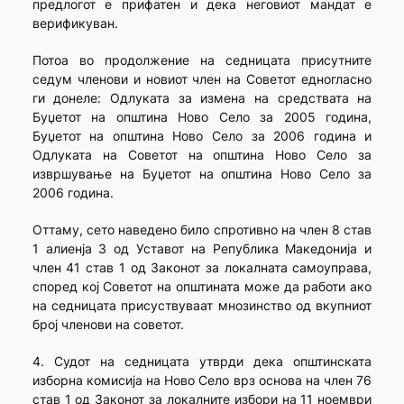
предлогот е прифатен и дека неговиот мандат е
верификуван.
Потоа во продолжение на седницата присутните
седум членови и новиот член на Советот едногласно
ги донеле: Одлуката за измена на средствата на
Буџетот на општина Ново Село за 2005 година,
Буџетот на општина Ново Село за 2006 година и
Одлуката на Советот на општина Ново Село за
извршување на Буџетот на општина Ново Село за
2006 година.
Оттаму, сето наведено било спротивно на член 8 став
1 алиенја 3 од Уставот на Република Македонија и
член 41 став 1 од Законот за локалната самоуправа,
според кој Советот на општината може да работи ако
на седницата присуствуваат мнозинство од вкупниот
број членови на советот.
4. Судот на седницата утврди дека општинската
изборна комисија на Ново Село врз основа на член 76
став 1 од Законот за локалните избори на 11 ноември