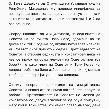
3. Тања Дедејска од Струмица на Уставниот суд на
Република Македонија му поднесе иницијатива за
поведување постапка за оценување на уставноста и
законитоста на актите означени во точката 1 и 2 од
ова решение.
Според наводите од иницијативата, на седницата на
Советот на општината Ново Село, одржана на 28
декември 2005 година од вкупно петнаесет членови
на Советот биле присутни седум. Претседателот на
Советот ја отворил седницата и констатирал дека на
неа се присутни осум членови на Советот, при тоа
броејќи го како член на Советот и Тони Котев кој
допрва требал да биде избран како член и чиј мандат
требал да се верификува на таа седница.
Оттаму, според подносителот на иницијативата
Советот на општината го немал потребниот кворум за
работа и Претседателот на Советот не можел да
констатира со „седум гласови“ за од осум присутни,
меѓу кои и Тони Котев, кој немал право на глас, дека