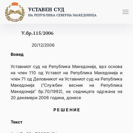
Skip
УСТАВЕН СУД
to
НА РЕПУБЛИКА СЕВЕРНА МАКЕДОНИЈА
content
У.бр.115/2006
20/12/2006
Вовед
Уставниот суд на Република Македонија, врз основа
на член 110 од Уставот на Република Македонија и
член 71 од Деловникот на Уставниот суд на Република
Македонија (“Службен весник на Република
Македонија” бр.70/1992), на седницата одржана на
20 декември 2006 година, донесе
Р Е Ш Е Н И Е
Текст