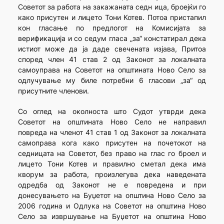
Советот за работа на закажаната седн ица, броејќи го
како присутен и лицето Тони Котев. Потоа пристапил
кон гласање по предлогот на Комисијата за
верификација и со седум гласа „за“ констатирал дека
истиот може да ја даде свечената изјава, Притоа
според член 41 став 2 од Законот за локалната
самоуправа на Советот на општината Ново Село за
одлучување му биле потребни 6 гласови „за“ од
присутните членови.
Со оглед на околноста што Судот утврди дека
Советот на општината Ново Село не направил
повреда на членот 41 став 1 од Законот за локалната
самоправа кога како присутен на почетокот на
седницата на Советот, без право на глас го броел и
лицето Тони Котев и правилно сметал дека има
кворум за работа, произлегува дека наведената
одредба од Законот не е повредена и при
донесувањето на Буџетот на општина Ново Село за
2006 година и Одлука на Советот на општина Ново
Село за извршување на Буџетот на општина Ново