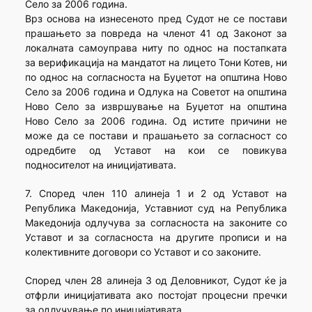
Село за 2006 година.
Врз основа на изнесеното пред Судот не се постави
прашањето за повреда на членот 41 од Законот за
локалната самоуправа ниту по однос на постапката
за верификација на мандатот на лицето Тони Котев, ни
по однос на согласноста на Буџетот на општина Ново
Село за 2006 година и Одлука на Советот на општина
Ново Село за извршување на Буџетот на општина
Ново Село за 2006 година. Од истите причини не
може да се постави и прашањето за согласност со
одредбите од Уставот на кои се повикува
подносителот на иницијативата.
7. Според член 110 алинеја 1 и 2 од Уставот на
Република Македонија, Уставниот суд на Република
Македонија одлучува за согласноста на законите со
Уставот и за согласноста на другите прописи и на
колективните договори со Уставот и со законите.
Според член 28 алинеја 3 од Деловникот, Судот ќе ја
отфрли иницијативата ако постојат процесни пречки
за одлучување по иницијативата.