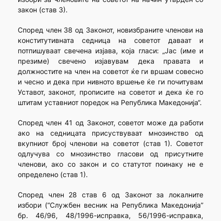
закон (став 3).
Според член 38 од Законот, новизбраните членови на
конститутивната седница на советот даваат и
потпишуваат свечена изјава, која гласи: „Јас (име и
презиме) свечено изјавувам дека правата и
должностите на член на советот ќе ги вршам совесно
и чесно и дека при нивното вршење ќе ги почитувам
Уставот, законот, прописите на советот и дека ќе го
штитам уставниот поредок на Република Македонија“.
Според член 41 од Законот, советот може да работи
ако на седницата присуствуваат мнозинство од
вкупниот број членови на советот (став 1). Советот
одлучува со мнозинство гласови од присутните
членови, ако со закон и со статутот поинаку не е
определено (став 1).
Според член 28 став 6 од Законот за локалните
избори (“Службен весник на Република Македонија”
бр. 46/96, 48/1996-исправка, 56/1996-исправка,