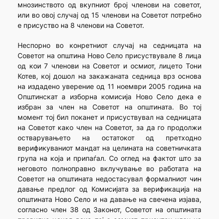
мнозинството од вкупниот број членови на советот,
или во овој случај од 15 членови на Советот потребно
е присуство на 8 членови на Советот.
Неспорно во конретниот случај на седницата на
Советот на општина Ново Село присуствувале 8 лица
од кои 7 членови на Советот и осмиот, лицето Тони
Котев, кој дошол на закажаната седница врз основа
на издадено уверение од 11 ноември 2005 година на
Општинскат а изборна комисија Ново Село дека е
избран за член на Советот на општината. Во тој
момент тој бил поканет и присуствувал на седницата
на Советот како член на Советот, за да го продолжи
остварувањето на остатокот од претходно
верификуваниот мандат на целината на советничката
група на која и припаѓал. Со оглед на фактот што за
неговото полноправно вклучување во работата на
Советот на општината недостасувал формалниот чин
давање предлог од Комисијата за верификација на
општината Ново Село и на давање на свечена изјава,
согласно член 38 од Законот, Советот на општината