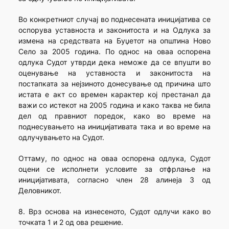
Во конкретниот случај во поднесената иницијатива се
оспорува уставноста и законитоста и на Одлука за
измена на средствата на Буџетот на општина Ново
Село за 2005 година. По однос на оваа оспорена
одлука Судот утврди дека неможе да се впушти во
оценување на уставноста и законитоста на
постапката за нејзиното донесување од причина што
истата е акт со времен карактер кој престанал да
важи со истекот на 2005 година и како таква не била
дел од правниот поредок, како во време на
поднесувањето на иницијативата така и во време на
одлучувањето на Судот.
Оттаму, по однос на оваа оспорена одлука, Судот
оцени се исполнети условите за отфрлање на
иницијативата, согласно член 28 алинеја 3 од
Деловникот.
8. Врз основа на изнесеното, Судот одлучи како во
точката 1 и 2 од ова решение.