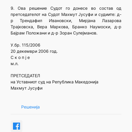
9. Ова решение Судот го донесе во состав од
претседателот на Судот Махмут Јусуфи и судиите: д-
р Трендафил Ивановски, Мирјана Лазарова
Трајковска, Вера Маркова, Бранко Наумоски, д-р
Бајрам Положани и д-р Зоран Сулејманов.
У.бр. 115/2006
20 декември 2006 год.
С к о п ј е
м.л.
ПРЕТСЕДАТЕЛ
на Уставниот суд на Република Македонија
Махмут Јусуфи
Решенија