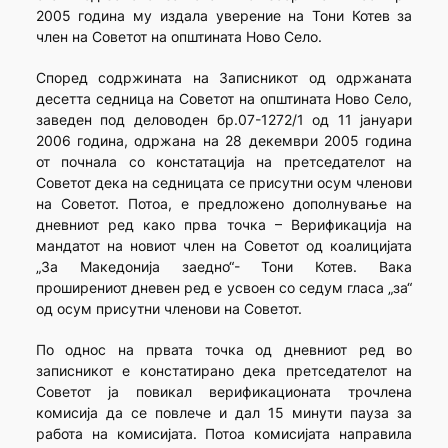
2005 година му издала уверение на Тони Котев за
член на Советот на општината Ново Село.
Според содржината на Записникот од одржаната
десетта седница на Советот на општината Ново Село,
заведен под деловоден бр.07-1272/1 од 11 јануари
2006 година, одржана на 28 декември 2005 година
от почнала со констатација на претседателот на
Советот дека на седницата се присутни осум членови
на Советот. Потоа, е предложено дополнување на
дневниот ред како прва точка – Верификација на
мандатот на новиот член на Советот од коалицијата
„За Македонија заедно“- Тони Котев. Вака
проширениот дневен ред е усвоен со седум гласа „за“
од осум присутни членови на Советот.
По однос на првата точка од дневниот ред во
записникот е констатирано дека претседателот на
Советот ја повикал верификационата трочлена
комисија да се повлече и дал 15 минути пауза за
работа на комисијата. Потоа комисијата направила