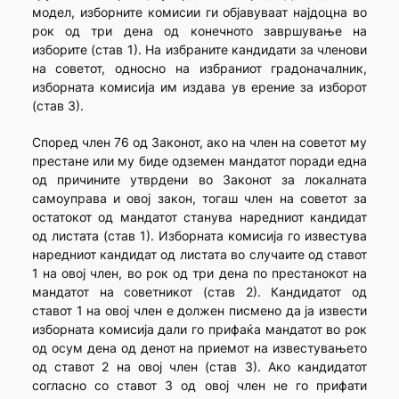
модел, изборните комисии ги објавуваат најдоцна во
рок од три дена од конечното завршување на
изборите (став 1). На избраните кандидати за членови
на советот, односно на избраниот градоначалник,
изборната комисија им издава ув ерение за изборот
(став 3).
Според член 76 од Законот, ако на член на советот му
престане или му биде одземен мандатот поради една
од причините утврдени во Законот за локалната
самоуправа и овој закон, тогаш член на советот за
остатокот од мандатот станува наредниот кандидат
од листата (став 1). Изборната комисија го известува
наредниот кандидат од листата во случаите од ставот
1 на овој член, во рок од три дена по престанокот на
мандатот на советникот (став 2). Кандидатот од
ставот 1 на овој член е должен писмено да ја извести
изборната комисија дали го прифаќа мандатот во рок
од осум дена од денот на приемот на известувањето
од ставот 2 на овој член (став 3). Ако кандидатот
согласно со ставот 3 од овој член не го прифати