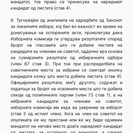
мандатот, тоа право се пренесува на наредниот
кандидат од листата (став 4).
6. Тргнувајќи од анализата на одредбите од Законот
за локалните избори, кој бил во важност во време на
донесување на оспорените акти, произлегува дека
Изборната комисија ги утврдува резултатите според
бројот на гласовите што ги добиле листите на
кандидати за членови на советот, одделно врз основа
на сумираните резултати од избирачките одбори
(член 67 став 3). При тоа при распределбата на
советничките места за избрани се сметаат онолку
кандидати колку што места добила листата (став 9).
Официјалните резултати, меѓу другото, содржат и
податоци за бројот на освоените места што ги добила
секоја од политичките партии (член 73 став 1), а на
избраните кандидати за членови на советот,
изборната комисија им изда ва уверение за изборот
(став 3 од истиот член). Кога на член на советот на
општината ќе му престане или ќе му биде одземен
мандатот на негово место доаѓа наредниот кандидат
од листата, за остатокот од мандатот, а според