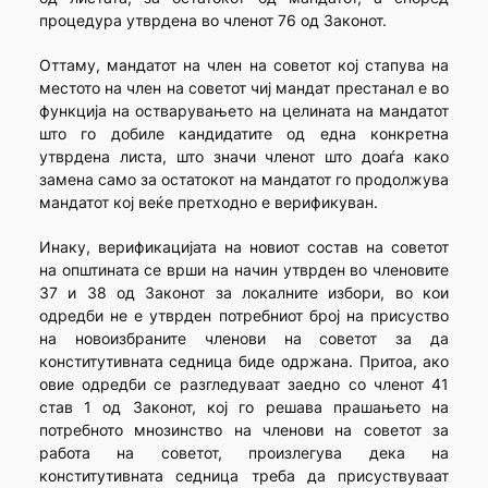
процедура утврдена во членот 76 од Законот.
Оттаму, мандатот на член на советот кој стапува на
местото на член на советот чиј мандат престанал е во
функција на остварувањето на целината на мандатот
што го добиле кандидатите од една конкретна
утврдена листа, што значи членот што доаѓа како
замена само за остатокот на мандатот го продолжува
мандатот кој веќе претходно е верификуван.
Инаку, верификацијата на новиот состав на советот
на општината се врши на начин утврден во членовите
37 и 38 од Законот за локалните избори, во кои
одредби не е утврден потребниот број на присуство
на новоизбраните членови на советот за да
конститутивната седница биде одржана. Притоа, ако
овие одредби се разгледуваат заедно со членот 41
став 1 од Законот, кој го решава прашањето на
потребното мнозинство на членови на советот за
работа на советот, произлегува дека на
конститутивната седница треба да присуствуваат