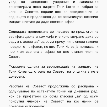
увид во наведеното уверение и записнички
констатирала дека лицето Тони Котев е избран за
член на Советот, поради што во продолжение на
седницата е предложено да се верификува неговиот
мандат и истиот да даде свечена изјава.
Седницата продолжила со гласање по предлогот на
верификационата комисија и е констатирано дека со
седум гласови „за“ од осум присутни членови таквиот
предлог е прифатен, по што Тони Котев ја потпишал и
прочитал свечената изјава со што станал член на
Советот.
Формална одлука за верификација на мандатот на
Тони Котев од страна на Советот на општината не е
донесена.
Работата на Советот продолжила со расправа и
одлучување по останатите точки од дневниот ред,
кои се прифатени со осум гласови „за“ од осум
присутни членови на Советот на кој начин се
донесени оспорените: