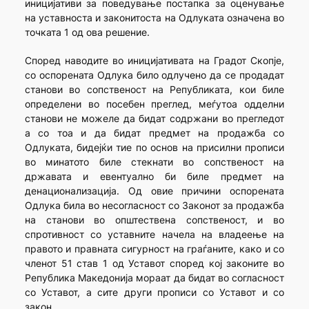
иницијативи за поведување постапка за оценување
на уставноста и законитоста на Одлуката означена во
точката 1 од ова решение.
Според наводите во иницијативата на Градот Скопје,
со оспорената Одлука било одлучено да се продадат
станови во сопственост на Републиката, кои биле
определени во посебен преглед, меѓутоа одделни
станови не можеле да бидат содржани во прегледот
а со тоа и да бидат предмет на продажба со
Одлуката, бидејќи тие по основ на присилни прописи
во минатото биле стекнати во сопственост на
државата и евентуално би биле предмет на
денационализација. Од овие причини оспорената
Одлука била во несогласност со Законот за продажба
на станови во општествена сопственост, и во
спротивност со уставните начела на владеење на
правото и правната сигурност на граѓаните, како и со
членот 51 став 1 од Уставот според кој законите во
Република Македонија мораат да бидат во согласност
со Уставот, а сите други прописи со Уставот и со
закон.