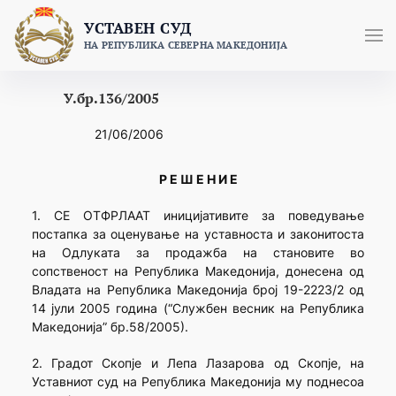
Skip
УСТАВЕН СУД
to
НА РЕПУБЛИКА СЕВЕРНА МАКЕДОНИЈА
content
У.бр.136/2005
21/06/2006
Р Е Ш Е Н И Е
1. СЕ ОТФРЛААТ иницијативите за поведување
постапка за оценување на уставноста и законитоста
на Одлуката за продажба на становите во
сопственост на Република Македонија, донесена од
Владата на Република Македонија број 19-2223/2 од
14 јули 2005 година (“Службен весник на Република
Македонија” бр.58/2005).
2. Градот Скопје и Лепа Лазарова од Скопје, на
Уставниот суд на Република Македонија му поднесоа