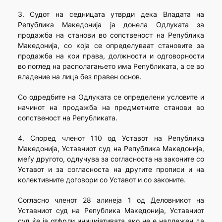
3. Судот на седницата утврди дека Владата на
Република Македонија ја донела Одлуката за
продажба на станови во сопственост на Република
Македонија, со која се определуваат становите за
продажба на кои права, должности и одговорности
во поглед на располагањето има Републиката, а се во
владение на лица без правен основ.
Со одредбите на Одлуката се определени условите и
начинот на продажба на предметните станови во
сопственост на Републиката.
4. Според членот 110 од Уставот на Република
Македонија, Уставниот суд на Република Македонија,
меѓу другото, одлучува за согласноста на законите со
Уставот и за согласноста на другите прописи и на
колективните договори со Уставот и со законите.
Согласно членот 28 алинеја 1 од Деловникот на
Уставниот суд на Република Македонија, Уставниот
суд ќе ја отфрли иницијативата ако не е надлежен да