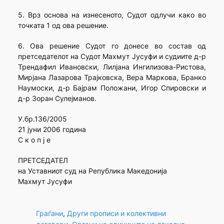
5. Врз основа на изнесеното, Судот одлучи како во
точката 1 од ова решение.
6. Ова решение Судот го донесе во состав од
претседателот на Судот Махмут Јусуфи и судиите д-р
Трендафил Ивановски, Лилјана Ингилизова-Ристова,
Мирјана Лазарова Трајковска, Вера Маркова, Бранко
Наумоски, д-р Бајрам Положани, Игор Спировски и
д-р Зоран Сулејманов.
У.бр.136/2005
21 јуни 2006 година
С к о п ј е
ПРЕТСЕДАТЕЛ
на Уставниот суд на Република Македонија
Махмут Јусуфи
Граѓани
, 
Други прописи и колективни