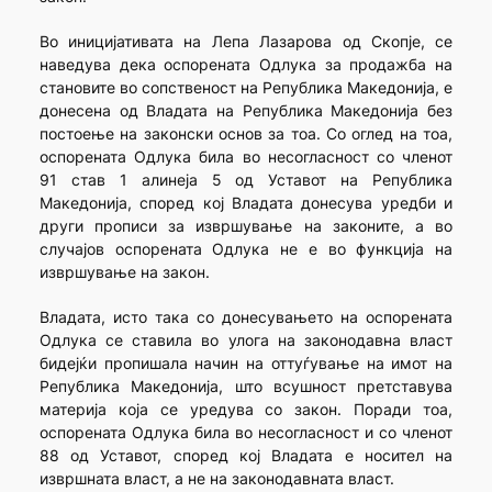
Во иницијативата на Лепа Лазарова од Скопје, се
наведува дека оспорената Одлука за продажба на
становите во сопственост на Република Македонија, е
донесена од Владата на Република Македонија без
постоење на законски основ за тоа. Со оглед на тоа,
оспорената Одлука била во несогласност со членот
91 став 1 алинеја 5 од Уставот на Република
Македонија, според кој Владата донесува уредби и
други прописи за извршување на законите, а во
случајов оспорената Одлука не е во функција на
извршување на закон.
Владата, исто така со донесувањето на оспорената
Одлука се ставила во улога на законодавна власт
бидејќи пропишала начин на оттуѓување на имот на
Република Македонија, што всушност претставува
материја која се уредува со закон. Поради тоа,
оспорената Одлука била во несогласност и со членот
88 од Уставот, според кој Владата е носител на
извршната власт, а не на законодавната власт.