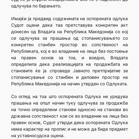
одлучува по барањето.
Имајќи ја предвид содржината на оспорената одлука
Судот оцени дека таа претставува конкретен акт
донесен од Владата на Република Македонија со кој
се одлучува за прашања од стопанисувањето со
конкретен станбен простор во сопственост на
Републиката, кој е во владение на лица без постоење
на правен основ за тоа, и воедно, Владата
определила дека реализацијата на продажбата на
становите ќе ја спроведе Јавното претпријатие за
стопанисување со станбен и деловен простор на
Република Македонија на начин утврден со Одлуката.
Со оглед на тоа што оспорената Одлука не уредува
прашања на општ начин туку одлучува за продажба
на точно определени станови односно на станови во
државна сопственост кои се во владение на лица без
правен основ, Судот утврди дека оспорената Одлука
нема карактер на пропис и не може да биде предмет
на уставносудска оцена.