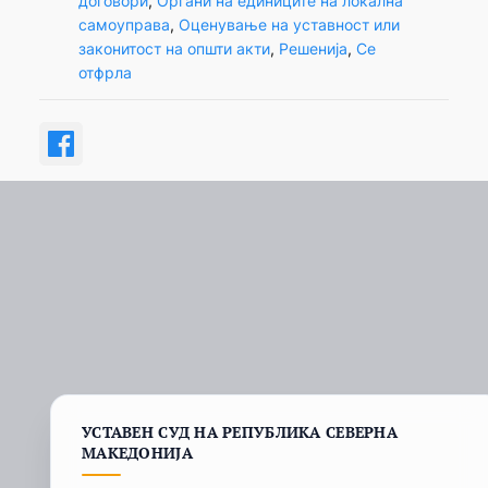
договори
, 
Органи на единиците на локална
самоуправа
, 
Оценување на уставност или
законитост на општи акти
, 
Решенија
, 
Се
отфрла
УСТАВЕН СУД НА РЕПУБЛИКА СЕВЕРНА
МАКЕДОНИЈА