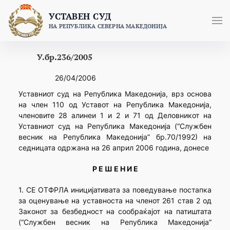
Skip
УСТАВЕН СУД
to
НА РЕПУБЛИКА СЕВЕРНА МАКЕДОНИЈА
content
У.бр.236/2005
26/04/2006
Уставниот суд на Република Македонија, врз основа
на член 110 од Уставот на Република Македонија,
членовите 28 алинеи 1 и 2 и 71 од Деловникот на
Уставниот суд на Република Македонија (“Службен
весник на Република Македонија” бр.70/1992) на
седницата одржана на 26 април 2006 година, донесе
Р Е Ш Е Н И Е
1. СЕ ОТФРЛА иницијативата за поведување постапка
за оценување на уставноста на членот 261 став 2 од
Законот за безбедност на сообраќајот на патиштата
(“Службен весник на Република Македонија”