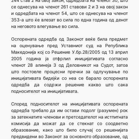
244 став 2 на овој закон, одредбата на членот 30, што
се однесува на членот 261 ставови 2 и 3 на овој закон
и одредбата на членот 54, што се однесува на членот
353-а што ќе влезат во сила по една година од денот
на неговото влегување во сила.
Оспорената одредба од Законот веќе била предмет
на оценување пред Уставниот суд на Република
Македонија кој со Решение У.бр.28/2005 од 13 април
2005 година ја отфрлил иницијативата согласно
членот 28 алинеја 3 од Деловникот на Судот, затоа
што постоеле процесни пречки за одлучување по
иницијативата бидејќи со неа се барало оспорената
одредба да содржи решение какво што сака
подносителот на иницијативата.
Според подносителот на иницијативата оспорената
одредба требало да им остави подолг (разумен) рок
за затекнатите членови и претседателот на истпитната
комисија да можат да се стекнат со соодветно
образование, како што било случај со решенијата
предвидени во Законот за основното образование, од