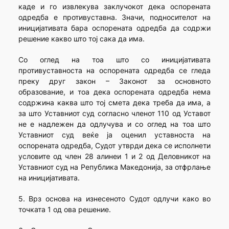
каде и го извлекува заклучокот дека оспорената
одредба е противуставна. Значи, подносителот на
иницијативата бара оспорената одредба да содржи
решение какво што тој сака да има.
Со оглед на тоа што со иницијативата
противуставноста на оспорената одредба се гледа
преку друг закон – Законот за основното
образование, и тоа дека оспорената одредба нема
содржина каква што тој смета дека треба да има, а
за што Уставниот суд согласно членот 110 од Уставот
не е надлежен да одлучува и со оглед на тоа што
Уставниот суд веќе ја оценил уставноста на
оспорената одредба, Судот утврди дека се исполнети
условите од член 28 алинеи 1 и 2 од Деловникот на
Уставниот суд на Република Македонија, за отфрлање
на иницијативата.
5. Врз основа на изнесеното Судот одлучи како во
точката 1 од ова решение.