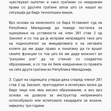
чувствувал оштетен и како граѓанин со нееднакви
права со другите граѓани затоа што се нашол во
ситуација да биде технолошки вишок.
Врз основа на изнесеното се бара Уставниот суд на
Република Македонија да поведе постапка за
оценување на уставноста на член 261 став 2 од
Законот и со тоа да ја исправи неправдата така што
на подносителот на иницијативата и на неговите
колеги да им даде право и понатаму да ги вршат
своите функции со тоа што ќе им даде можност во
“разумен рок” да се стекнат со соодветно
образование, а со тоа ќе биле изедначени со правата
на сите други граѓани во Република Македонија.
3. Судот на седницата утврди дека според членот 261
став 2 од Законот, претседател и испитувач може да
биде лице кое има високо образование, и ако врз
основа на дозвола за инструктор непрекинато
оспособувало или испитувало кандидати за возачи,
најмалку три години.