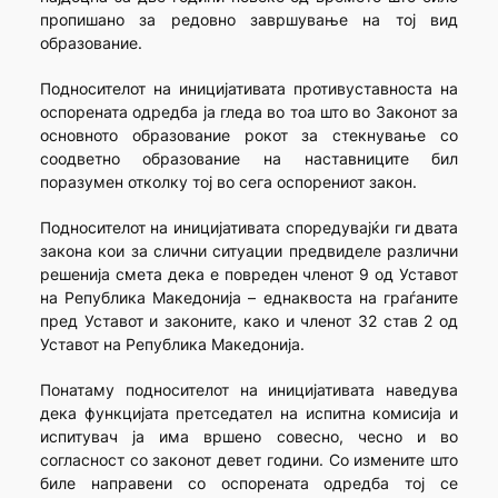
пропишано за редовно завршување на тој вид
образование.
Подносителот на иницијативата противуставноста на
оспорената одредба ја гледа во тоа што во Законот за
основното образование рокот за стекнување со
соодветно образование на наставниците бил
поразумен отколку тој во сега оспорениот закон.
Подносителот на иницијативата споредувајќи ги двата
закона кои за слични ситуации предвиделе различни
решенија смета дека е повреден членот 9 од Уставот
на Република Македонија – еднаквоста на граѓаните
пред Уставот и законите, како и членот 32 став 2 од
Уставот на Република Македонија.
Понатаму подносителот на иницијативата наведува
дека функцијата претседател на испитна комисија и
испитувач ја има вршено совесно, чесно и во
согласност со законот девет години. Со измените што
биле направени со оспорената одредба тој се