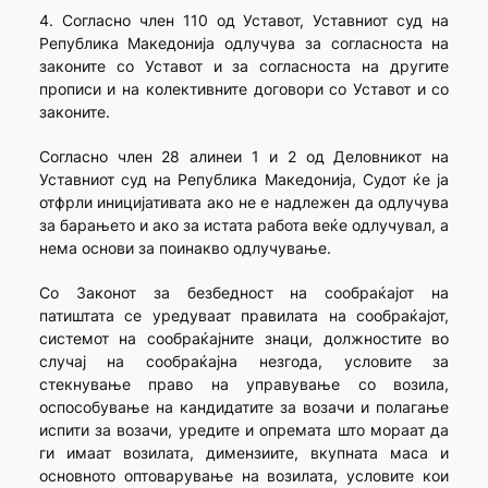
4. Согласно член 110 од Уставот, Уставниот суд на
Република Македонија одлучува за согласноста на
законите со Уставот и за согласноста на другите
прописи и на колективните договори со Уставот и со
законите.
Согласно член 28 алинеи 1 и 2 од Деловникот на
Уставниот суд на Република Македонија, Судот ќе ја
отфрли иницијативата ако не е надлежен да одлучува
за барањето и ако за истата работа веќе одлучувал, а
нема основи за поинакво одлучување.
Со Законот за безбедност на сообраќајот на
патиштата се уредуваат правилата на сообраќајот,
системот на сообраќајните знаци, должностите во
случај на сообраќајна незгода, условите за
стекнување право на управување со возила,
оспособување на кандидатите за возачи и полагање
испити за возачи, уредите и опремата што мораат да
ги имаат возилата, димензиите, вкупната маса и
основното оптоварување на возилата, условите кои