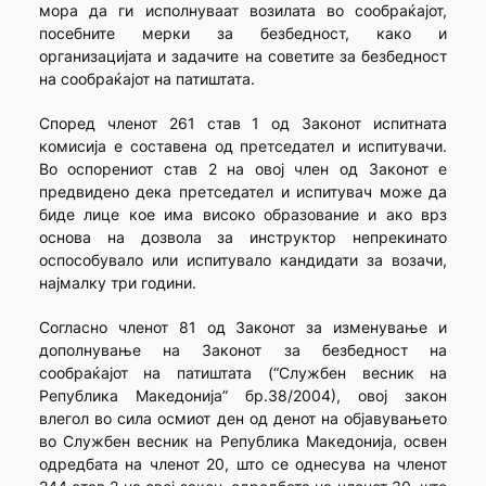
мора да ги исполнуваат возилата во сообраќајот,
посебните мерки за безбедност, како и
организацијата и задачите на советите за безбедност
на сообраќајот на патиштата.
Според членот 261 став 1 од Законот испитната
комисија е составена од претседател и испитувачи.
Во оспорениот став 2 на овој член од Законот е
предвидено дека претседател и испитувач може да
биде лице кое има високо образование и ако врз
основа на дозвола за инструктор непрекинато
оспособувало или испитувало кандидати за возачи,
најмалку три години.
Согласно членот 81 од Законот за изменување и
дополнување на Законот за безбедност на
сообраќајот на патиштата (“Службен весник на
Република Македонија” бр.38/2004), овој закон
влегол во сила осмиот ден од денот на објавувањето
во Службен весник на Република Македонија, освен
одредбата на членот 20, што се однесува на членот