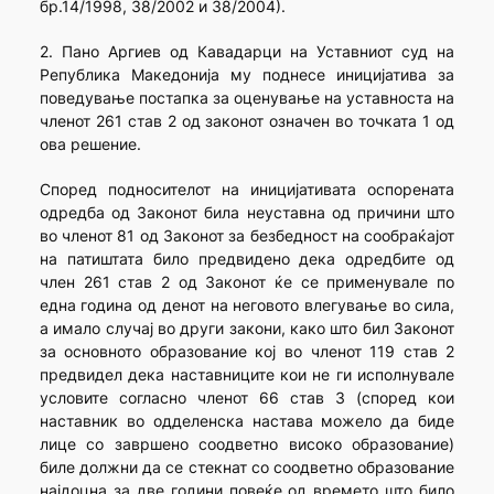
бр.14/1998, 38/2002 и 38/2004).
2. Пано Аргиев од Кавадарци на Уставниот суд на
Република Македонија му поднесе иницијатива за
поведување постапка за оценување на уставноста на
членот 261 став 2 од законот означен во точката 1 од
ова решение.
Според подносителот на иницијативата оспорената
одредба од Законот била неуставна од причини што
во членот 81 од Законот за безбедност на сообраќајот
на патиштата било предвидено дека одредбите од
член 261 став 2 од Законот ќе се применувале по
една година од денот на неговото влегување во сила,
а имало случај во други закони, како што бил Законот
за основното образование кој во членот 119 став 2
предвидел дека наставниците кои не ги исполнувале
условите согласно членот 66 став 3 (според кои
наставник во одделенска настава можело да биде
лице со завршено соодветно високо образование)
биле должни да се стекнат со соодветно образование
најдоцна за две години повеќе од времето што било