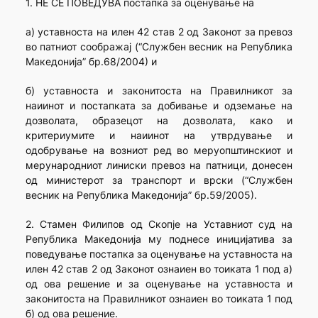
1. НЕ СЕ ПОВЕДУВА постапка за оценување на
а) уставноста на илен 42 став 2 од Законот за превоз
во патниот соображај (“Службен весник на Република
Македонија” бр.68/2004) и
б) уставноста и законитоста на Правилникот за
наиинот и постапката за добивање и одземање на
дозволата, образецот на дозволата, како и
критериумите и наиинот на утврдување и
одобрување на возниот ред во меруопштинскиот и
мерународниот линиски превоз на патници, донесен
од министерот за транспорт и врски (“Службен
весник на Република Македонија” бр.59/2005).
2. Стамен Филипов од Скопје на Уставниот суд на
Република Македонија му поднесе иницијатива за
поведување постапка за оценување на уставноста на
илен 42 став 2 од Законот ознаиен во тоиката 1 под а)
од ова решение и за оценување на уставноста и
законитоста на Правилникот ознаиен во тоиката 1 под
б) од ова решение.