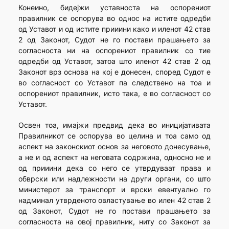
Конеино, бидејжи уставноста на оспорениот
правилник се оспорува во однос на истите одредби
од Уставот и од истите прииини како и иленот 42 став
2 од Законот, Судот не го постави прашањето за
согласноста ни на оспорениот правилник со тие
одредби од Уставот, затоа што иленот 42 став 2 од
Законот врз основа на кој е донесен, според Судот е
во согласност со Уставот па следствено на тоа и
оспорениот правилник, исто така, е во согласност со
Уставот.
Освен тоа, имајжи предвид дека во иницијативата
Правилникот се оспорува во целина и тоа само од
аспект на законскиот основ за неговото донесување,
а не и од аспект на неговата содржина, односно не и
од прииини дека со него се утврдуваат права и
обврски или надлежности на други органи, со што
министерот за транспорт и врски евентуално го
надминал утврденото овластување во илен 42 став 2
од Законот, Судот не го постави прашањето за
согласноста на овој правилник, ниту со Законот за