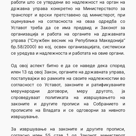
работи што се утврдени во надлежност на орган на
државна управа конкретно на Министерството за
транспорт и врски претставено од министерот, при
оценување на согласноста на оваа одредба со
Уставот треба да се има предвид и Законот за
организација и работа на органите на државната
управа (“Службен весник на Република Македонија”
бр.58/2000) во кој, освен организацијата, системски
се уредува и надлежноста и работата на овие органи.
Од овој аспект битно е да се наведе дека според
илен 13 од овој Закон, органите на државната управа,
постапувајжи во рамките на своите надлежностии во
согласност со Уставот, законите и ратификуваните
мерународни договори, меру другото, ја
спроведуваат политиката на извршувањето на
законите и другите прописи на Собранието и
прописите на Владата и се одговорни за нивното
извршување.
За извршување на законите и другите прописи,
согласно илен 55 став 1 од Законот, министерот