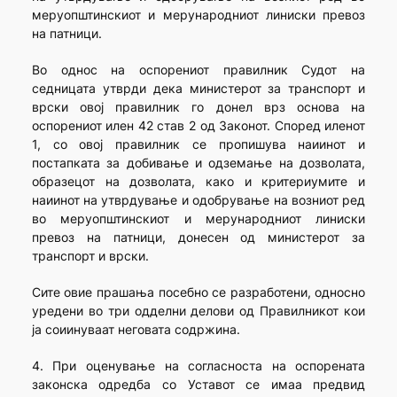
меруопштинскиот и мерународниот линиски превоз
на патници.
Во однос на оспорениот правилник Судот на
седницата утврди дека министерот за транспорт и
врски овој правилник го донел врз основа на
оспорениот илен 42 став 2 од Законот. Според иленот
1, со овој правилник се пропишува наиинот и
постапката за добивање и одземање на дозволата,
образецот на дозволата, како и критериумите и
наиинот на утврдување и одобрување на возниот ред
во меруопштинскиот и мерународниот линиски
превоз на патници, донесен од министерот за
транспорт и врски.
Сите овие прашања посебно се разработени, односно
уредени во три одделни делови од Правилникот кои
ја соиинуваат неговата содржина.
4. При оценување на согласноста на оспорената
законска одредба со Уставот се имаа предвид