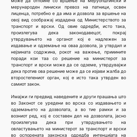
може да отпоине со вршење на меруопштински и
мерународен линиски превоз на патници, освен
лиценца, потребно е да има и дозвола за вршење на
овој вид соображај издадена од Министерството за
транспорт и врски. Од овие одредби, исто така,
произлегува дека законодавецот, покрај
утврдувањето на органот кој е надлежен за
издавање и одземање на оваа дозвола, ја утврдил и
нејзината содржина, рокот на важење, прииините
поради кои таа со решение на министерот за
транспорт и врски може да се одземе, утврдувајжи
дека против ова решение може да се изјави жалба до
второстепениот орган, кој е исто така утврден во
самиот закон.
Имајжи ги предвид наведените и други прашања што
во Законот се уредени во врска со издавањето и
одземањето на дозволата, а во тие рамки и за
возниот ред, кој е составен дел на дозволата, јасно
произлегува дека при утврдувањето на
овластувањето на министерот за транспорт и врски
во оспорената законска одредба интенцијата на