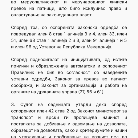
во меруопштинскиот и мерународниот линиски
превоз на патници, што било исклуииво право и
овластување на законодавната власт.
Според тоа, со оспорената законска одредба се
повредувал илен 8 став 1 алинеја 3 и 4, илен 33, илен
51, илен 68 став 1 алинеја 2 и 3, илен 91 алинеја 1 и 5
и илен 96 од Уставот на Република Македонија.
Според подносителот на иницијативата, од истите
прииини и образложенија автоматски и оспорениот
Правилник не бил во согласност со наведените
уставни одредби, Законот за превоз во патниот
соображај и Законот за организација и работа на
органите на државната управа (27, 56 и 61).
3. Судот на седницата утврди дека според
оспорениот илен 42 став 2 од Законот министерот за
транспорт и врски ги пропишува наиинот и
постапката за добивање и одземање на дозволата,
образецот на дозволата, како и критериумите и наиин
на утврдување и одобрување на возниот ред во