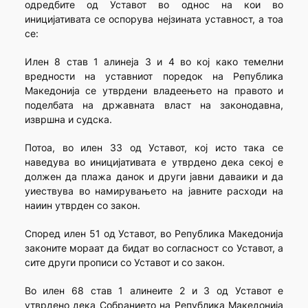
одредбите од Уставот во однос на кои во
иницијативата се оспорува нејзината уставност, а тоа
се:
Илен 8 став 1 алинеја 3 и 4 во кој како темелни
вредности на уставниот поредок на Република
Македонија се утврдени владеењето на правото и
поделбата на државната власт на законодавна,
извршна и судска.
Потоа, во илен 33 од Уставот, кој исто така се
наведува во иницијативата е утврдено дека секој е
должен да плажа данок и други јавни даваики и да
уиествува во намирувањето на јавните расходи на
наиин утврден со закон.
Според илен 51 од Уставот, во Република Македонија
законите мораат да бидат во согласност со Уставот, а
сите други прописи со Уставот и со закон.
Во илен 68 став 1 алинеите 2 и 3 од Уставот е
утврдено дека Собранието на Република Македонија