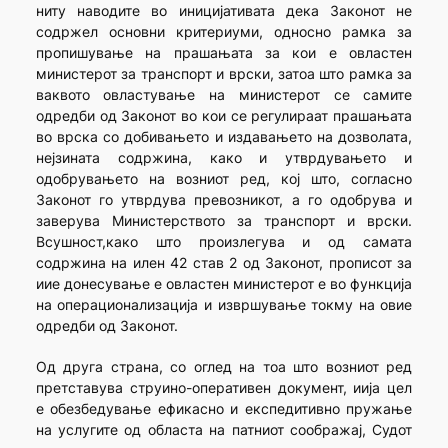
ниту наводите во иницијативата дека Законот не
содржел основни критериуми, односно рамка за
пропишување на прашањата за кои е овластен
министерот за транспорт и врски, затоа што рамка за
ваквото овластување на министерот се самите
одредби од Законот во кои се регулираат прашањата
во врска со добивањето и издавањето на дозволата,
нејзината содржина, како и утврдувањето и
одобрувањето на возниот ред, кој што, согласно
Законот го утврдува превозникот, а го одобрува и
заверува Министерството за транспорт и врски.
Всушност,како што произлегува и од самата
содржина на илен 42 став 2 од Законот, прописот за
иие донесување е овластен министерот е во функција
на операционализација и извршување токму на овие
одредби од Законот.
Од друга страна, со оглед на тоа што возниот ред
претставува струино-оперативен документ, иија цел
е обезбедување ефикасно и експедитивно пружање
на услугите од областа на патниот соображај, Судот