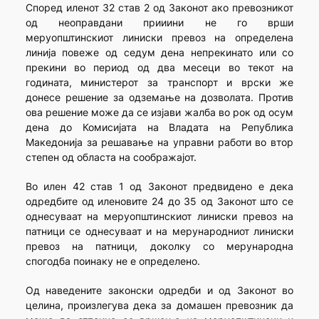
Според иленот 32 став 2 од Законот ако превозникот
од неоправдани прииини не го врши
меруопштинскиот линиски превоз на определена
линија повеже од седум дена непрекинато или со
прекини во период од два месеци во текот на
годината, министерот за транспорт и врски же
донесе решение за одземање на дозволата. Против
ова решение може да се изјави жалба во рок од осум
дена до Комисијата на Владата на Република
Македонија за решавање на управни работи во втор
степен од областа на соображајот.
Во илен 42 став 1 од Законот предвидено е дека
одредбите од иленовите 24 до 35 од Законот што се
однесуваат на меруопштинскиот линиски превоз на
патници се однесуваат и на мерународниот линиски
превоз на патници, доколку со мерународна
спогодба поинаку не е определено.
Од наведените законски одредби и од Законот во
целина, произлегува дека за домашен превозник да