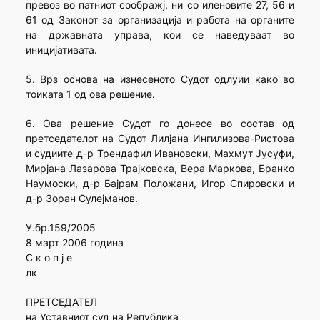
превоз во патниот соображј, ни со иленовите 27, 56 и
61 од Законот за организација и работа на органите
на државната управа, кои се наведуваат во
иницијативата.
5. Врз основа на изнесеното Судот одлуии како во
тоиката 1 од ова решение.
6. Ова решение Судот го донесе во состав од
претседателот на Судот Лилјана Ингилизова-Ристова
и судиите д-р Трендафил Ивановски, Махмут Јусуфи,
Мирјана Лазарова Трајковска, Вера Маркова, Бранко
Наумоски, д-р Бајрам Положани, Игор Спировски и
д-р Зоран Сулејманов.
У.бр.159/2005
8 март 2006 година
С к о п ј е
лк
ПРЕТСЕДАТЕЛ
на Уставниот суд на Република