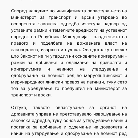
Според наводите во иницијативата овластувањето на
министерот за транспорт и врски утврдено во
оспорената законска одредба излегува надвор од
уставните рамки и темелните вредности на уставниот
поредок на Република Македонија – владеењето на
правото и поделбата на државната власт на
законодавна, извршна и судска. Ова дотолку повеже
што Законот не ги утврдил ни основните критериуми –
рамки за добивање и одземање на дозволата и
критериумите и наиинот на утврдување и
одобрување на возниот ред во меруопштинскиот и
мерународниот линиски превоз на патници, туку сето
тоа за уредување го препуштил на министерот за
транспорт и врски.
Оттука, таквото овластување за органот на
државната управа не претставувало извршување на
законска одредба, туку основ за утврдување наиин и
постапка за добивање и одземање на дозволата и
наиин на утврдување и одобрување на возниот ред