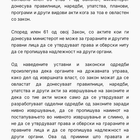
донесува правилници, наредби, упатства, планови,
програми и други видови акти кога за тоа е овластен
со закон.
Според илен 61 од овој Закон, со актите кои ги
донесува министерот не може за грараните и другите
правни лица да се утврдуваат права и обврски ниту
да се пропишува надлежност на други органи.
Од наведените уставни и законски одредби
произлегува дека органите на државната управа,
како дел од извршната власт, со закон можат да се
овластат да донесуваат правилници, наредби,
упатства и други акти за извршување на законите и
дека со тие акти може само да се утврдуваат и
разработуваат одделни одредби од законите заради
нивно извршување, да се пропишува наиинот на
постапувањето во нивното извршување и слиино, а
не да се утврдуваат права и обврски на грараните и
правните лица и да се пропишува надлежност на
други органи. Ова од прииини што правата и