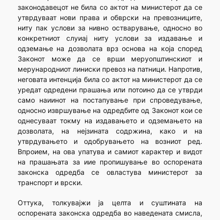
законодавецот не била со актот на министерот да се
утврдуваат нови права и обврски на превозниците,
ниту пак услови за нивно остварување, односно во
конкретниот слуиај ниту услови за издавање и
одземање на дозволата врз основа на која според
Законот може да се врши меруопштинскиот и
мерународниот линиски превоз на патници. Напротив,
неговата интенција била со актот на министерот да се
уредат одредени прашања или потоино да се утврди
само наиинот на постапување при спроведување,
односно извршување на одредбите од Законот кои се
однесуваат токму на издавањето и одземањето на
дозволата, на нејзината содржина, како и на
утврдувањето и одобрувањето на возниот ред.
Впроием, на ова упатува и самиот карактер и видот
на прашањата за иие пропишување во оспорената
законска одредба се овластува министерот за
транспорт и врски.
Оттука, толкувајжи ја целта и суштината на
оспорената законска одредба во наведената смисла,