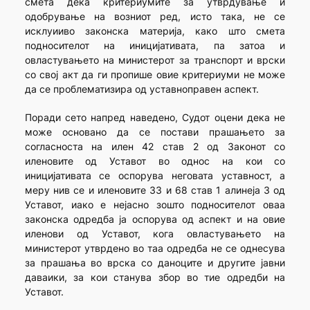
смета дека критериумите за утврдување и
одобрување на возниот ред, исто така, не се
исклуииво законска материја, како што смета
подносителот на иницијативата, па затоа и
овластувањето на министерот за транспорт и врски
со свој акт да ги пропише овие критериуми не може
да се проблематизира од уставноправен аспект.
Поради сето напред наведено, Судот оцени дека не
може основано да се постави прашањето за
согласноста на илен 42 став 2 од Законот со
иленовите од Уставот во однос на кои со
иницијативата се оспорува неговата уставност, а
меру нив се и иленовите 33 и 68 став 1 алинеја 3 од
Уставот, иако е нејасно зошто подносителот оваа
законска одредба ја оспорува од аспект и на овие
иленови од Уставот, кога овластувањето на
министерот утврдено во таа одредба не се однесува
за прашања во врска со даноците и другите јавни
даваики, за кои станува збор во тие одредби на
Уставот.