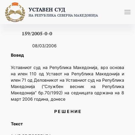
Skip
УСТАВЕН СУД
to
НА РЕПУБЛИКА СЕВЕРНА МАКЕДОНИЈА
content
159/2005-0-0
08/03/2006
Вовед
Уставниот суд на Република Македонија, врз основа
на илен 110 од Уставот на Република Македонија и
илен 71 од Деловникот на Уставниот суд на Република
Македонија (“Службен весник на Република
Македонија” бр.70/1992) на седницата одржана на 8
март 2006 година, донесе
Р Е Ш Е Н И Е
Текст