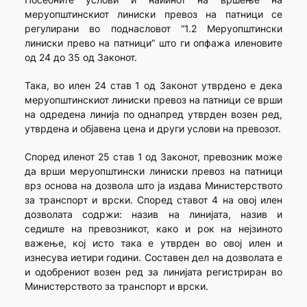
меруопштинскиот линиски превоз на патници се
регулирани во поднасловот “1.2 Меруопштински
линиски прево на патници” што ги опфажа иленовите
од 24 до 35 од Законот.
Така, во илен 24 став 1 од Законот утврдено е дека
меруопштинскиот линиски превоз на патници се врши
на одредена линија по однапред утврден возен ред,
утврдена и објавена цена и други услови на превозот.
Според иленот 25 став 1 од Законот, превозник може
да врши меруопштински линиски превоз на патници
врз основа на дозвола што ја издава Министерството
за транспорт и врски. Според ставот 4 на овој илен
дозволата содржи: назив на линијата, назив и
седиште на превозникот, како и рок на нејзиното
важење, кој исто така е утврден во овој илен и
изнесува иетири години. Составен дел на дозволата е
и одобрениот возен ред за линијата регистриран во
Министерството за транспорт и врски.