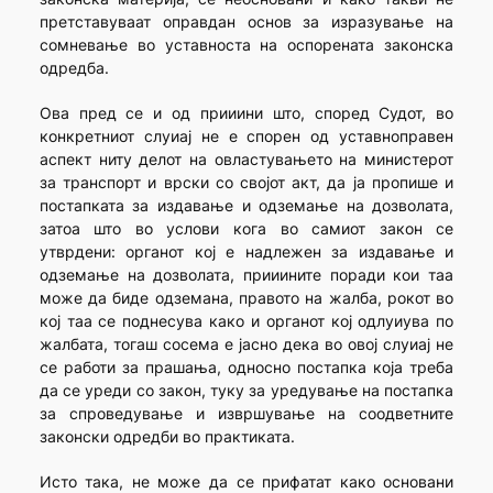
претставуваат оправдан основ за изразување на
сомневање во уставноста на оспорената законска
одредба.
Ова пред се и од прииини што, според Судот, во
конкретниот слуиај не е спорен од уставноправен
аспект ниту делот на овластувањето на министерот
за транспорт и врски со својот акт, да ја пропише и
постапката за издавање и одземање на дозволата,
затоа што во услови кога во самиот закон се
утврдени: органот кој е надлежен за издавање и
одземање на дозволата, прииините поради кои таа
може да биде одземана, правото на жалба, рокот во
кој таа се поднесува како и органот кој одлуиува по
жалбата, тогаш сосема е јасно дека во овој слуиај не
се работи за прашања, односно постапка која треба
да се уреди со закон, туку за уредување на постапка
за спроведување и извршување на соодветните
законски одредби во практиката.
Исто така, не може да се прифатат како основани