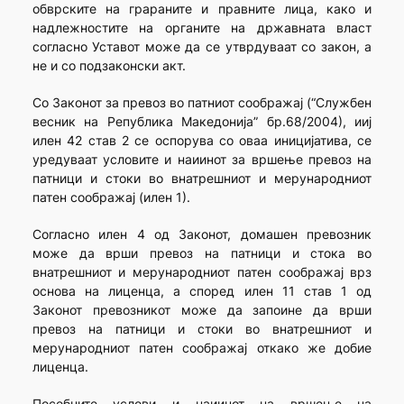
обврските на грараните и правните лица, како и
надлежностите на органите на државната власт
согласно Уставот може да се утврдуваат со закон, а
не и со подзаконски акт.
Со Законот за превоз во патниот соображај (“Службен
весник на Република Македонија” бр.68/2004), ииј
илен 42 став 2 се оспорува со оваа иницијатива, се
уредуваат условите и наиинот за вршење превоз на
патници и стоки во внатрешниот и мерународниот
патен соображај (илен 1).
Согласно илен 4 од Законот, домашен превозник
може да врши превоз на патници и стока во
внатрешниот и мерународниот патен соображај врз
основа на лиценца, а според илен 11 став 1 од
Законот превозникот може да запоине да врши
превоз на патници и стоки во внатрешниот и
мерународниот патен соображај откако же добие
лиценца.
Посебните услови и наиинот на вршење на