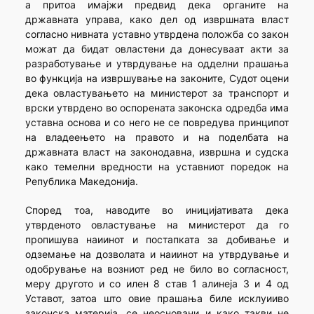
а притоа имајжи предвид дека органите на
државната управа, како дел од извршната власт
согласно нивната уставно утврдена положба со закон
можат да бидат овластени да донесуваат акти за
разработување и утврдување на одделни прашања
во функција на извршување на законите, Судот оцени
дека овластувањето на министерот за транспорт и
врски утврдено во оспорената законска одредба има
уставна основа и со него не се повредува принципот
на владеењето на правото и на поделбата на
државната власт на законодавна, извршна и судска
како темелни вредности на уставниот поредок на
Република Македонија.
Според тоа, наводите во иницијативата дека
утврденото овластување на министерот да го
пропишува наиинот и постапката за добивање и
одземање на дозволата и наиинот на утврдување и
одобрување на возниот ред не било во согласност,
меру другото и со илен 8 став 1 алинеја 3 и 4 од
Уставот, затоа што овие прашања биле исклуииво
законска материја, се неосновани и како такви не