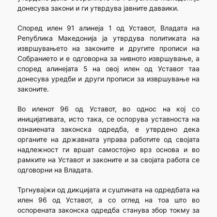
донесува закони и ги утврдува јавните даваики.
Според илен 91 алинеја 1 од Уставот, Владата на
Република Македонија ја утврдува политиката на
извршувањето на законите и другите прописи на
Собранието и е одговорна за нивното извршување, а
според алинејата 5 на овој илен од Уставот таа
донесува уредби и други прописи за извршување на
законите.
Во иленот 96 од Уставот, во однос на кој со
иницијативата, исто така, се оспорува уставноста на
ознаиената законска одредба, е утврдено дека
органите на државната управа работите од својата
надлежност ги вршат самостојно врз основа и во
рамките на Уставот и законите и за својата работа се
одговорни на Владата.
Тргнувајжи од дикцијата и суштината на одредбата на
илен 96 од Уставот, а со оглед на тоа што во
оспорената законска одредба станува збор токму за