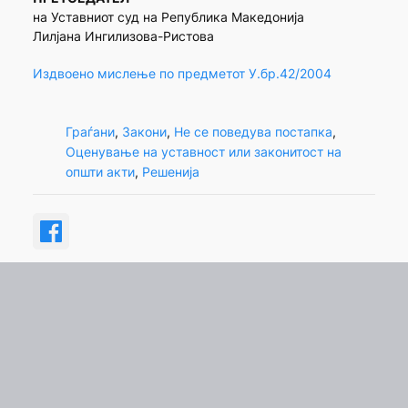
на Уставниот суд на Република Македонија
Лилјана Ингилизова-Ристова
Издвоено мислење по предметот У.бр.42/2004
Граѓани
, 
Закони
, 
Не се поведува постапка
, 
Оценување на уставност или законитост на
општи акти
, 
Решенија