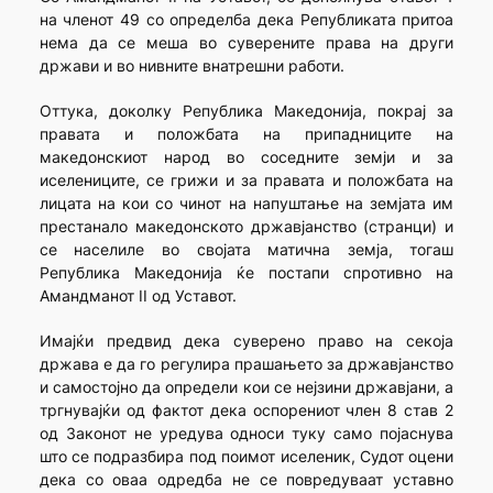
на членот 49 со определба дека Републиката притоа
нема да се меша во суверените права на други
држави и во нивните внатрешни работи.
Оттука, доколку Република Македонија, покрај за
правата и положбата на припадниците на
македонскиот народ во соседните земји и за
иселениците, се грижи и за правата и положбата на
лицата на кои со чинот на напуштање на земјата им
престанало македонското државјанство (странци) и
се населиле во својата матична земја, тогаш
Република Македонија ќе постапи спротивно на
Амандманот II од Уставот.
Имајќи предвид дека суверено право на секоја
држава е да го регулира прашањето за државјанство
и самостојно да определи кои се нејзини државјани, а
тргнувајќи од фактот дека оспорениот член 8 став 2
од Законот не уредува односи туку само појаснува
што се подразбира под поимот иселеник, Судот оцени
дека со оваа одредба не се повредуваат уставно