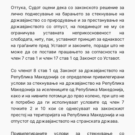
Оттука, Судот оцени дека со законското решение за
лично поднесување на барањето за стекнување на
државјанство со природување и за престанување на
државјанството со отпуст, на поединецот не му се
ограничува уставната неприкосновеност на
слободата, ниту, пак, уставниот принцип за еднаквост
на граѓаните пред Уставот и законите, поради што не
може да се постави прашањето за согласноста на
член 7 став 1 и член 17 став 1 од Законот со Уставот.
Со членот 8 став 1 од Законот за државјанството на
Република Македонија се определени привилегирани
услови за стекнување на државјанство на Република
Македонија за иселениците од Република Македонија,
како и на нивните потомци до прво колено, при што не
е потребно да ги исполнуваат условите од член 7
точките 2 и 10 кои се однесуваат на законскиот
престој на територијата на Република Македонија и на
отпустот од државјанството на странската држава.
Привилегираните услови за стекнување со