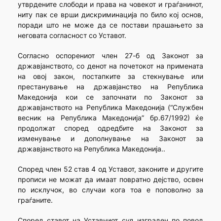
утврдените слободи и права на човекот и граѓанинот,
ниту пак се врши дискриминација по било кој основ,
поради што не може да се постави прашањето за
неговата согласност со Уставот.
Согласно оспорениот член 27-б од Законот за
државјанството, со денот на почетокот на примената
на овој закон, постапките за стекнување или
престанување на државјанство на Република
Македонија кои се започнати по Законот за
државјанството на Република Македонија (“Службен
весник на Република Македонија” бр.67/1992) ќе
продолжат според одредбите на Законот за
изменување и дополнување на Законот за
државјанството на Република Македонија..
Според член 52 став 4 од Уставот, законите и другите
прописи не можат да имаат повратно дејство, освен
по исклучок, во случаи кога тоа е поповолно за
граѓаните.
Според ставот на Уставниот суд изграден по повод