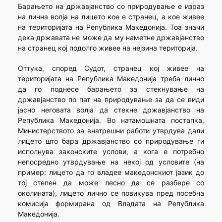
Барањето на државјанство со природување е израз
на лична волја на лицето кое е странец, а кое живее
на територијата на Република Македонија. Тоа значи
дека државата не може да му наметне државјанство
на странец кој подолго живее на нејзина територија.
Оттука, според Судот, странец кој живее на
територијата на Република Македонија треба лично
да го поднесе барањето за стекнување на
државјанство по пат на природување за да се види
јасно неговата волја да стекне државјанство на
Република Македонија. Во натамошната постапка,
Министерството за внатрешни работи утврдува дали
лицето што бара државјанство со природување ги
исполнува законските услови, а кога е потребно
непосредно утврдување на некој од условите (на
пример: лицето да го владее македонскиот јазик до
тој степен да може лесно да се разбере со
околината), лицето лично се повикува пред посебна
комисија формирана од Владата на Република
Македонија.