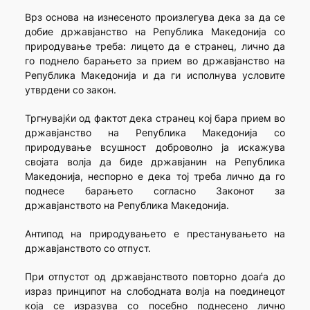
Врз основа на изнесеното произлегува дека за да се
добие државјанство на Република Македонија со
природување треба: лицето да е странец, лично да
го поднело барањето за прием во државјанство на
Република Македонија и да ги исполнува условите
утврдени со закон.
Тргнувајќи од фактот дека странец кој бара прием во
државјанство на Република Македонија со
природување всушност доброволно ја искажува
својата волја да биде државјанин на Република
Македонија, неспорно е дека тој треба лично да го
поднесе барањето согласно Законот за
државјанството на Република Македонија.
Антипод на природувањето е престанувањето на
државјанството со отпуст.
При отпустот од државјанството повторно доаѓа до
израз принципот на слободната волја на поединецот
која се изразува со посебно поднесено лично