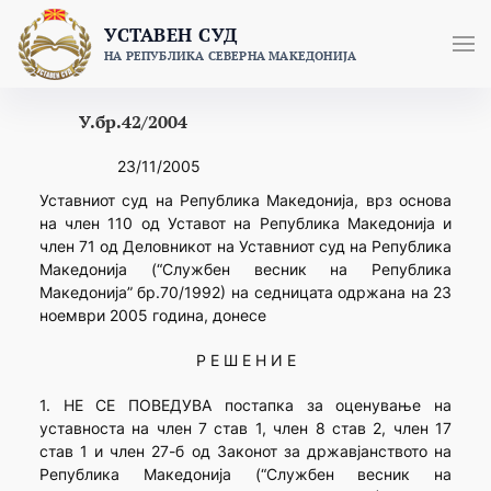
Skip
УСТАВЕН СУД
to
НА РЕПУБЛИКА СЕВЕРНА МАКЕДОНИЈА
content
У.бр.42/2004
23/11/2005
Уставниот суд на Република Македонија, врз основа
на член 110 од Уставот на Република Македонија и
член 71 од Деловникот на Уставниот суд на Република
Македонија (“Службен весник на Република
Македонија” бр.70/1992) на седницата одржана на 23
ноември 2005 година, донесе
Р Е Ш Е Н И Е
1. НЕ СЕ ПОВЕДУВА постапка за оценување на
уставноста на член 7 став 1, член 8 став 2, член 17
став 1 и член 27-б од Законот за државјанството на
Република Македонија (“Службен весник на