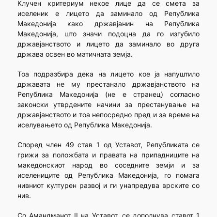
Клучен критериум некое лице да се смета за
иселеник е лицето да заминало од Република
Македонија како државјанин на Република
Македонија, што значи подоцна да го изгубило
државјанството и лицето да заминало во друга
држава освен во матичната земја.
Тоа подразбира дека на лицето кое ја напуштило
државата не му престанало државјанството на
Република Македонија (не е странец) согласно
законски утврдените начини за престанување на
државјанството и тоа непосредно пред и за време на
иселувањето од Република Македонија.
Според член 49 став 1 од Уставот, Републиката се
грижи за положбата и правата на припадниците на
македонскиот народ во соседните земји и за
иселениците од Република Македонија, го помага
нивниот културен развој и ги унапредува врските со
нив.
Со Амандманот II на Уставот, се дополнува ставот 1