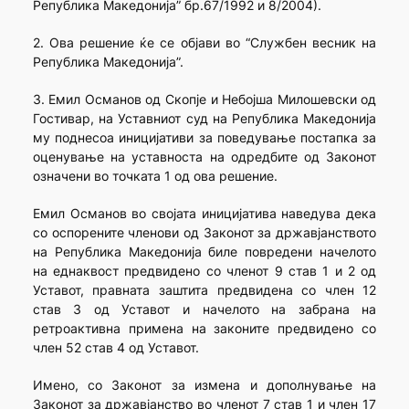
Република Македонија” бр.67/1992 и 8/2004).
2. Ова решение ќе се објави во “Службен весник на
Република Македонија”.
3. Емил Османов од Скопје и Небојша Милошевски од
Гостивар, на Уставниот суд на Република Македонија
му поднесоа иницијативи за поведување постапка за
оценување на уставноста на одредбите од Законот
означени во точката 1 од ова решение.
Емил Османов во својата иницијатива наведува дека
со оспорените членови од Законот за државјанството
на Република Македонија биле повредени начелото
на еднаквост предвидено со членот 9 став 1 и 2 од
Уставот, правната заштита предвидена со член 12
став 3 од Уставот и начелото на забрана на
ретроактивна примена на законите предвидено со
член 52 став 4 од Уставот.
Имено, со Законот за измена и дополнување на
Законот за државјанство во членот 7 став 1 и член 17