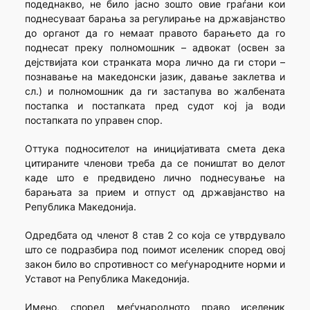
подеднакво, не било јасно зошто овие граѓани кои
поднесуваат барања за регулирање на државјанство
до органот да го немаат правото барањето да го
поднесат преку полномошник – адвокат (освен за
дејствијата кои странката мора лично да ги стори –
познавање на македонски јазик, давање заклетва и
сл.) и полномошник да ги застапува во жалбената
постапка и постапката пред судот кој ја води
постапката по управен спор.
Оттука подносителот на иницијативата смета дека
цитираните членови треба да се поништат во делот
каде што е предвидено лично поднесување на
барањата за прием и отпуст од државјанство на
Република Македонија.
Одредбата од членот 8 став 2 со која се утврдувало
што се подразбира под поимот иселеник според овој
закон било во спротивност со меѓународните норми и
Уставот на Република Македонија.
Имено, според меѓународното право иселеник