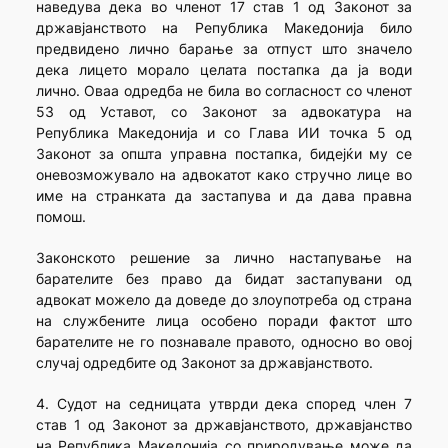
наведува дека во членот 17 став 1 од Законот за
државјанството на Република Македонија било
предвидено лично барање за отпуст што значело
дека лицето морало целата постапка да ја води
лично. Оваа одредба не била во согласност со членот
53 од Уставот, со Законот за адвокатура на
Република Македонија и со Глава ИИ точка 5 од
Законот за општа управна постапка, бидејќи му се
оневозможувало на адвокатот како стручно лице во
име на странката да застапува и да дава правна
помош.
Законското решение за лично настапување на
барателите без право да бидат застапувани од
адвокат можело да доведе до злоупотреба од страна
на службените лица особено поради фактот што
барателите не го познавале правото, односно во овој
случај одредбите од Законот за државјанството.
4. Судот на седницата утврди дека според член 7
став 1 од Законот за државјанството, државјанство
на Република Македонија со природување може да