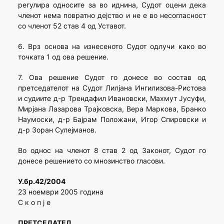
регулира односите за во иднина, Судот оцени дека
членот нема повратно дејство и не е во несогласност
со членот 52 став 4 од Уставот.
6. Врз основа на изнесеното Судот одлучи како во
точката 1 од ова решение.
7. Ова решение Судот го донесе во состав од
претседателот на Судот Лилјана Ингилизова-Ристова
и судиите д-р Трендафил Ивановски, Махмут Јусуфи,
Мирјана Лазарова Трајковска, Вера Маркова, Бранко
Наумоски, д-р Бајрам Положани, Игор Спировски и
д-р Зоран Сулејманов.
Во однос на членот 8 став 2 од Законот, Судот го
донесе решението со мнозинство гласови.
У.бр.42/2004
23 ноември 2005 година
С к о п ј е
ПРЕТСЕДАТЕЛ