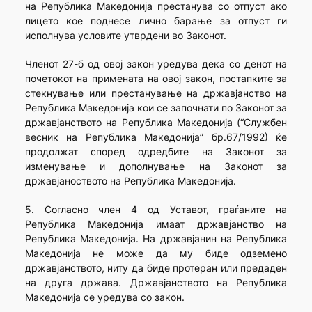
на Република Македонија престанува со отпуст ако
лицето кое поднесе лично барање за отпуст ги
исполнува условите утврдени во Законот.
Членот 27-б од овој закон уредува дека со денот на
почетокот на примената на овој закон, постапките за
стекнување или престанување на државјанство на
Република Македонија кои се започнати по Законот за
државјанството на Република Македонија (“Службен
весник на Република Македонија” бр.67/1992) ќе
продолжат според одредбите на Законот за
изменување и дополнување на Законот за
државјаноството на Република Македонија.
5. Согласно член 4 од Уставот, граѓаните на
Република Македонија имаат државјанство на
Република Македонија. На државјанин на Република
Македонија не може да му биде одземено
државјанството, ниту да биде протеран или предаден
на друга држава. Државјанството на Република
Македонија се уредува со закон.