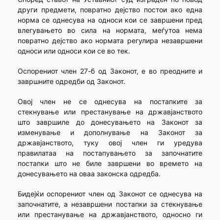
други предмети, повратно дејство постои ако една
норма се однесува на односи кои се завршени пред
влегувањето во сила на нормата, меѓутоа нема
повратно дејство ако нормата регулира незавршени
односи или односи кои се во тек.
Оспорениот член 27-б од Законот, е во преодните и
завршните одредби од Законот.
Овој член не се однесува на постапките за
стекнување или престанување на државјанството
што завршиле до донесувањето на Законот за
изменување и дополнување на Законот за
државјанството, туку овој член ги уредува
правилатаа на постапувањето за започнатите
постапки што не биле завршени во времето на
донесувањето на оваа законска одредба.
Бидејќи оспорениот член од Законот се однесува на
започнатите, а незавршени постапки за стекнување
или престанување на државјанството, односно ги