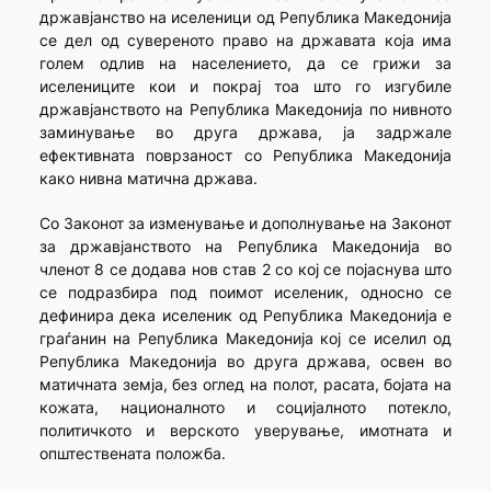
државјанство на иселеници од Република Македонија
се дел од сувереното право на државата која има
голем одлив на населението, да се грижи за
иселениците кои и покрај тоа што го изгубиле
државјанството на Република Македонија по нивното
заминување во друга држава, ја задржале
ефективната поврзаност со Република Македонија
како нивна матична држава.
Со Законот за изменување и дополнување на Законот
за државјанството на Република Македонија во
членот 8 се додава нов став 2 со кој се појаснува што
се подразбира под поимот иселеник, односно се
дефинира дека иселеник од Република Македонија е
граѓанин на Република Македонија кој се иселил од
Република Македонија во друга држава, освен во
матичната земја, без оглед на полот, расата, бојата на
кожата, националното и социјалното потекло,
политичкото и верското уверување, имотната и
општествената положба.