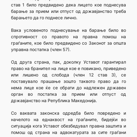
став 1 било предвидено дека лицето кое поднесува
барање за прием или отпуст од државјанство треба
барањето да го поднесе лично.
Вака условеното поднесување на барање било во
спротивност со правото на правна помош на
граѓаните, кое било предвидено со Законот за општа
управна постапка (член 57).
Од друга страна, пак, доколку Уставот гарантирал
право на бранител на лице кое е повикано, приведено
или лишено од слобода (член 12 став 3), се
поставувало прашање зошто таквото право да го
нема лице кое ќе се обрати до надлежен државен
орган во постапка за прием или отпуст од
државјанство на Република Македонија.
Со ваквата законска одредба било повредено и
начелото на еднаквост на граѓаните, бидејќи во
ситуација кога Уставот обезбедувал правна заштита и
помош од страна на адвокатурата за сите граѓани