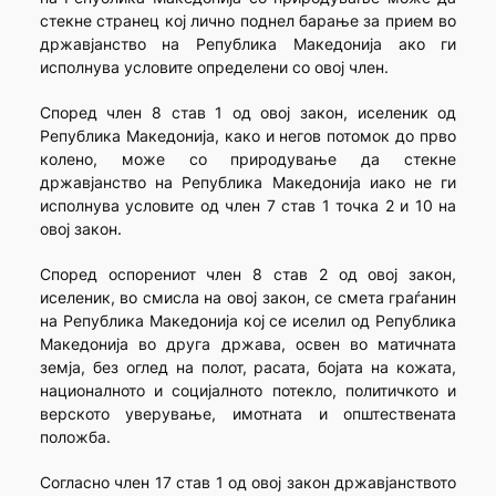
стекне странец кој лично поднел барање за прием во
државјанство на Република Македонија ако ги
исполнува условите определени со овој член.
Според член 8 став 1 од овој закон, иселеник од
Република Македонија, како и негов потомок до прво
колено, може со природување да стекне
државјанство на Република Македонија иако не ги
исполнува условите од член 7 став 1 точка 2 и 10 на
овој закон.
Според оспорениот член 8 став 2 од овој закон,
иселеник, во смисла на овој закон, се смета граѓанин
на Република Македонија кој се иселил од Република
Македонија во друга држава, освен во матичната
земја, без оглед на полот, расата, бојата на кожата,
националното и социјалното потекло, политичкото и
верското уверување, имотната и општествената
положба.
Согласно член 17 став 1 од овој закон државјанството