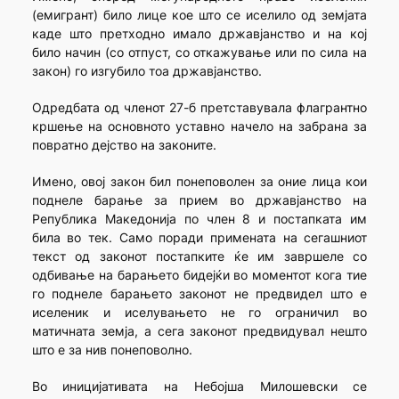
(емигрант) било лице кое што се иселило од земјата
каде што претходно имало државјанство и на кој
било начин (со отпуст, со откажување или по сила на
закон) го изгубило тоа државјанство.
Одредбата од членот 27-б претставувала флагрантно
кршење на основното уставно начело на забрана за
повратно дејство на законите.
Имено, овој закон бил понеповолен за оние лица кои
поднеле барање за прием во државјанство на
Република Македонија по член 8 и постапката им
била во тек. Само поради примената на сегашниот
текст од законот постапките ќе им завршеле со
одбивање на барањето бидејќи во моментот кога тие
го поднеле барањето законот не предвидел што е
иселеник и иселувањето не го ограничил во
матичната земја, а сега законот предвидувал нешто
што е за нив понеповолно.
Во иницијативата на Небојша Милошевски се