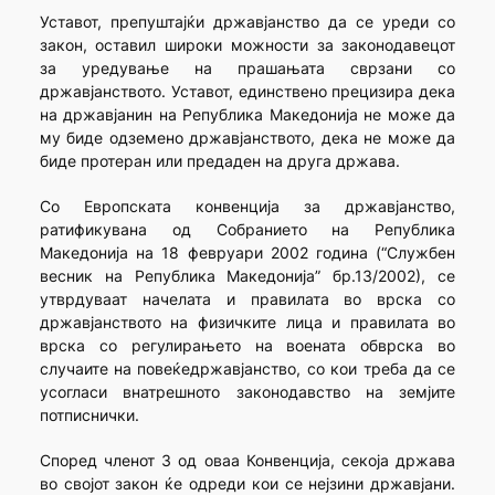
Уставот, препуштајќи државјанство да се уреди со
закон, оставил широки можности за законодавецот
за уредување на прашањата сврзани со
државјанството. Уставот, единствено прецизира дека
на државјанин на Република Македонија не може да
му биде одземено државјанството, дека не може да
биде протеран или предаден на друга држава.
Со Европската конвенција за државјанство,
ратификувана од Собранието на Република
Македонија на 18 февруари 2002 година (“Службен
весник на Република Македонија” бр.13/2002), се
утврдуваат начелата и правилата во врска со
државјанството на физичките лица и правилата во
врска со регулирањето на воената обврска во
случаите на повеќедржавјанство, со кои треба да се
усогласи внатрешното законодавство на земјите
потписнички.
Според членот 3 од оваа Конвенција, секоја држава
во својот закон ќе одреди кои се нејзини државјани.