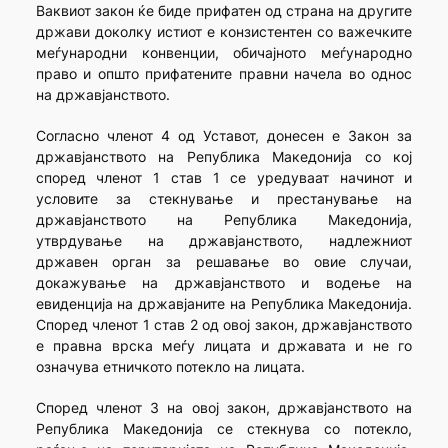
Ваквиот закон ќе биде прифатен од страна на другите
држави доколку истиот е конзистентен со важечките
меѓународни конвенции, обичајното меѓународно
право и општо прифатените правни начела во однос
на државјанството.
Согласно членот 4 од Уставот, донесен е Закон за
државјанството на Република Македонија со кој
според членот 1 став 1 се уредуваат начинот и
условите за стекнување и престанување на
државјанството на Република Македонија,
утврдување на државјанството, надлежниот
државен орган за решавање во овие случаи,
докажување на државјанството и водење на
евиденција на државјаните на Република Македонија.
Според членот 1 став 2 од овој закон, државјанството
е правна врска меѓу лицата и државата и не го
означува етничкото потекло на лицата.
Според членот 3 на овој закон, државјанството на
Република Македонија се стекнува со потекло,