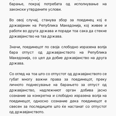
барање, покрај потребата од исполнување на
законски утврдените услови.
Во овој случај, станува збор за поединец кој е
државјанин на Република Македонија, кој живее и
работи во друга држава и поради тоа сака да стекне
државјанство на таа држава.
Значи, поединецот по своја слободно изразена волја
бара отпуст од државјанството на Република
Македонија, со цел да добие државјанство на друга
држава.
Со оглед на тоа што со отпустот од државјанството се
губат многу важни права за поединецот, преку
личното поднесување на барањето за отпуст од
државјанство, надлежниот орган добива јасно
сознание за конкретна и слободно изразена волја на
поединецот, односно сознание дека поединецот е
свесен за последиците што ќе настанат со отпустот
од државјанството.