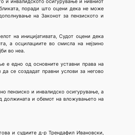
ото и инвалидското осигурување и нивниот
убликата, поради што оцени дека не може
дополнување на Законот за пензиското и
елот на иницијативата, Судот оцени дека
та, а осцилациите во смисла на нејзино
би во неа.
ње е едно од основните уставни права на
 да се создадат правни услови за негово
но пензиско и инвалидско осигурување, а
од должината и обемот на вложувањето на
това и судиите д-р Трендафил Ивановски,