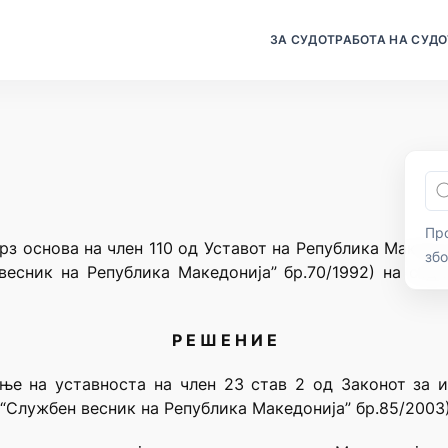
ЗА СУДОТ
РАБОТА НА СУДО
Про
рз основа на член 110 од Уставот на Република Македо
зб
весник на Република Македонија” бр.70/1992) на сед
Р Е Ш Е Н И Е
ње на уставноста на член 23 став 2 од Законот за 
“Службен весник на Република Македонија” бр.85/2003)