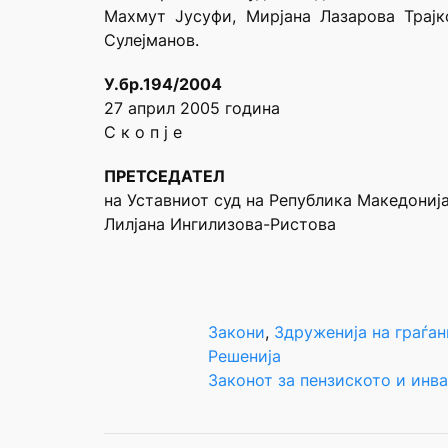
Махмут Јусуфи, Мирјана Лазарова Трај
Сулејманов.
У.бр.194/2004
27 април 2005 година
С к о п ј е
ПРЕТСЕДАТЕЛ
на Уставниот суд на Република Македониј
Лилјана Ингилизова-Ристова
Закони
, 
Здруженија на граѓан
Решенија
Законот за пензиското и инв