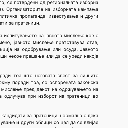
то, се потврдени од регионалната изборна
а). Организаторите на изборната кампања
литичка пропаганда, известувања и други
ати за пратеници.
на испитувањето на јавното мислење кое е
мено, јавното мислење претставува став,
кција на одобрување или осуда. Јавното
еши некое прашање или да се уреди некоја
ради тоа што неговата свест за личните
окму поради тоа, со оспорената законска
о мислење пред денот на одржувањето на
а одлучува при изборот на пратеници во
 кандидати за пратеници, нормално е дека
ување и други облици со цел да се влијае