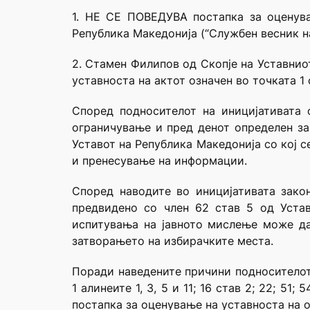
1. НЕ СЕ ПОВЕДУВА постапка за оценува
Република Македонија (“Службен весник н
2. Стамен Филипов од Скопје на Уставнио
уставноста на актот означен во точката 1
Според подносителот на иницијативата
ограничување и пред денот определен за
Уставот на Република Македонија со кој 
и пренесување на информации.
Според наводите во иницијативата зако
предвидено со член 62 став 5 од Устав
испитувања на јавното мислење може да 
затворањето на избирачките места.
Поради наведените причини подносителот 
1 алинеите 1, 3, 5 и 11; 16 став 2; 22; 5
постапка за оценување на уставноста на 