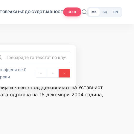
Т
ОБРАЌАЊЕ ДО СУДОТ
ЈАВНОСТ
MK
SQ
EN
BCCF
најдени се 0
орови
нија и член 71 од Деловникот на Уставниот
цата одржана на 15 декември 2004 година,