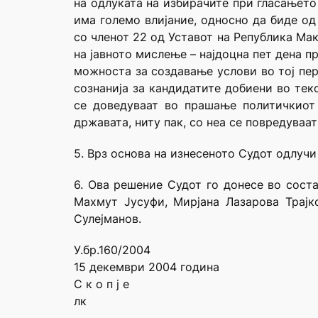
на одлуката на избирачите при гласањето
има големо влијание, односно да биде о
со членот 22 од Уставот на Република Ма
на јавното мислење – најдоцна пет дена п
можноста за создавање услови во тој пер
сознанија за кандидатите добиени во тек
се доведуваат во прашање политичкиот
државата, ниту пак, со неа се повредуваат
5. Врз основа на изнесеното Судот одлучи
6. Ова решение Судот го донесе во сост
Махмут Јусуфи, Мирјана Лазарова Трајк
Сулејманов.
У.бр.160/2004
15 декември 2004 година
С к о п ј е
лк