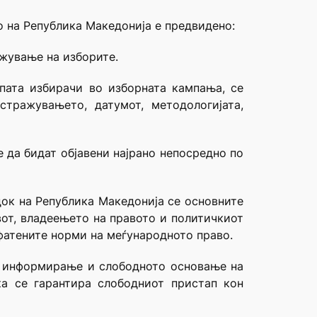
о на Република Македонија е предвидено:
ржување на изборите.
упата избирачи во изборната кампања, се
тражувањето, датумот, методологијата,
 да бидат објавени најрано непосредно по
едок на Република Македонија се основните
вот, владеењето на правото и политичкиот
фатените норми на меѓународното право.
ото информирање и слободното основање на
а се гарантира слободниот пристап кон