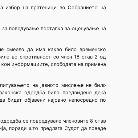
за избор на пратеници во Собранието на
а за поведување постапка за оценување на
не смеело да има какво било временско
ило во спротивност со член 16 став 2 од
п кон информациите, слободата на примена
спитувањето на јавното мислење не било
 законска одредба било предвидено дека
да бидат објавени најрано непосредно по
 одредба се повредувале членовите 8 став
онија, поради што предлага Судот да поведе