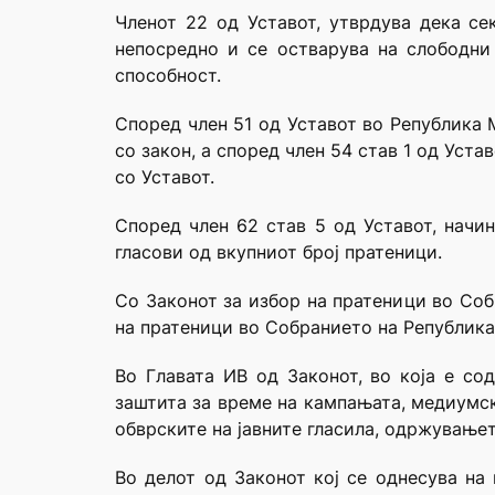
Членот 22 од Уставот, утврдува дека се
непосредно и се остварува на слободни
способност.
Според член 51 од Уставот во Република 
со закон, а според член 54 став 1 од Уст
со Уставот.
Според член 62 став 5 од Уставот, начи
гласови од вкупниот број пратеници.
Со Законот за избор на пратеници во Соб
на пратеници во Собранието на Република
Во Главата ИВ од Законот, во која е со
заштита за време на кампањата, медиумск
обврските на јавните гласила, одржување
Во делот од Законот кој се однесува на