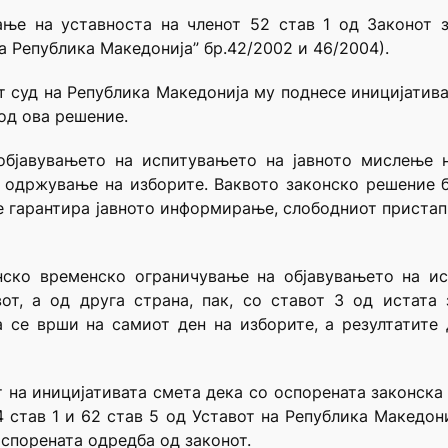
ње на уставноста на членот 52 став 1 од Законот 
а Република Македонија” бр.42/2002 и 46/2004).
т суд на Република Македонија му поднесе иницијатив
 од ова решение.
 објавувањето на испитувањето на јавното мислење 
 одржување на изборите. Ваквото законско решение б
се гарантира јавното информирање, слободниот приста
нско временско ограничување на објавувањето на и
от, а од друга страна, пак, со ставот 3 од истата
се врши на самиот ден на изборите, а резултатите 
на иницијативата смета дека со оспорената законска
1; 54 став 1 и 62 став 5 од Уставот на Република Макед
оспорената одредба од законот.