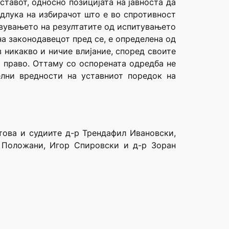
тавот, односно позицијата на јавноста да
длука на избирачот што е во спротивност
авувањето на резултатите од испитувањето
на законодавецот пред се, е определена од
 никакво и ничие влијание, според своите
о право. Оттаму со оспорената одредба не
лни вредности на уставниот поредок на
това и судиите д-р Трендафил Ивановски,
м Положани, Игор Спировски и д-р Зоран