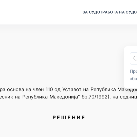
ЗА СУДОТ
РАБОТА НА СУДО
Про
зб
рз основа на член 110 од Уставот на Република Македо
есник на Република Македонија” бр.70/1992), на седни
Р Е Ш Е Н И Е