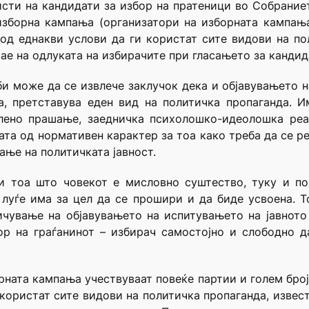
исти на кандидати за избор на пратеници во Собрание
изборна кампања (организатори на изборната кампањ
од еднакви услови да ги користат сите видови на по
ијае на одлуката на избирачите при гласањето за кандид
и може да се извлече заклучок дека и објавувањето 
а, претставува еден вид на политичка пропаганда. И
елено прашање, заедничка психолошко-идеолошка реа
ата од нормативен карактер за тоа како треба да се р
ање на политичката јавност.
 тоа што човекот е мисловно суштество, туку и по
 луѓе има за цел да се прошири и да биде усвоена. Т
ичување на објавувањето на испитувањето на јавнот
ор на граѓанинот – избирач самостојно и слободно д
орната кампања учествуваат повеќе партии и голем број
користат сите видови на политичка пропаганда, извест