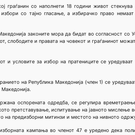
кој граѓанин со наполнети 18 години живот стекнува
 избори со тајно гласање, а избирачко право немаат
Македонија законите мора да бидат во согласност со Ус
авот, слободите и правата на човекот и граѓанинот можа
нот и условите за избор на пратениците се уредуваат
ранието на Република Македонија (член 1) се уредуваат
 Македонија.
држана оспорената одредба, се регулира времетраењ
ото претставување, испитување на јавното мислење во
то на предизборни митинзи и местото на нивното одрж
 изборната кампања во членот 47 е уредено дека поли