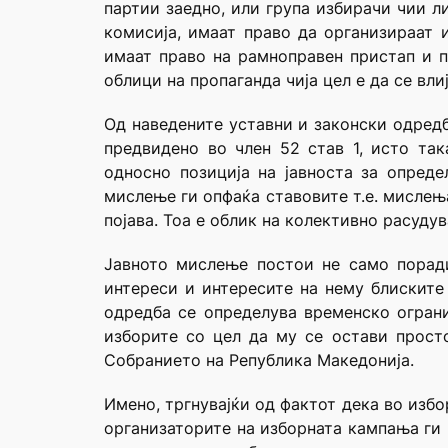
партии заедно, или група избирачи чии л
комисија, имаат право да организираат 
имаат право на рамноправен пристап и п
облици на пропаганда чија цел е да се вл
Од наведените уставни и законски одредб
предвидено во член 52 став 1, исто так
односно позиција на јавноста за опред
мислење ги опфаќа ставовите т.е. мислењ
појава. Тоа е облик на колективно расудув
Јавното мислење постои не само поради
интереси и интересите на нему блиските
одредба се определува временско огран
изборите со цел да му се остави прост
Собранието на Република Македонија.
Имено, тргнувајќи од фактот дека во изб
организаторите на изборната кампања ги 