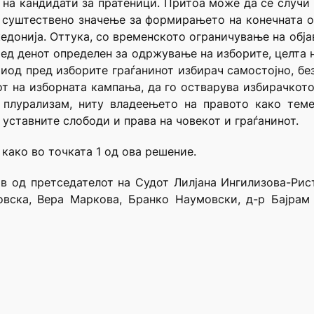
 на кандидати за пратеници. Притоа може да се случи с
д суштествено значење за формирањето на конечната о
кедонија. Оттука, со временското ограничување на обј
ред денот определен за одржување на изборите, целта 
иод пред изборите граѓанинот избирач самостојно, без
от на изборната кампања, да го остварува избирачкот
 плурализам, ниту владеењето на правото како теме
 уставните слободи и права на човекот и граѓанинот.
 како во точката 1 од ова решение.
ав од претседателот на Судот Лилјана Ингилизова-Рис
овска, Вера Маркова, Бранко Наумовски, д-р Бајра