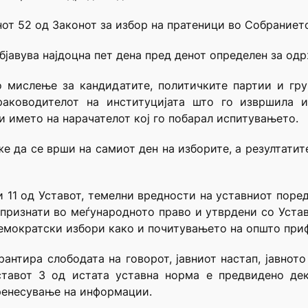
нот 52 од Законот за избор на пратеници во Собраниет
бјавува најдоцна пет дена пред денот определен за од
но мислење за кандидатите, политичките партии и гр
раководителот на институцијата што го извршила ис
и името на нарачателот кој го побарал испитувањето.
е да се врши на самиот ден на изборите, а резултатите
 5 и 11 од Уставот, темелни вредности на уставниот пор
 признати во меѓународното право и утврдени со Уста
демократски избори како и почитувањето на општо при
арантира слободата на говорот, јавниот настап, јавн
ставот 3 од истата уставна норма е предвидено дек
ренесување на информации.