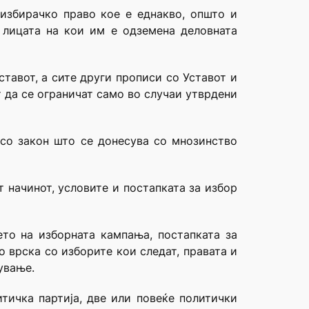
 избирачко право кое е еднакво, општо и
 лицата на кои им е одземена деловната
тавот, а сите други прописи со Уставот и
т да се ограничат само во случаи утврдени
 со закон што се донесува со мнозинство
 начинот, условите и постапката за избор
ето на изборната кампања, постапката за
 врска со изборите кои следат, правата и
ување.
тичка партија, две или повеќе политички