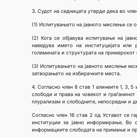
3. Судот на седницата утврди дека во чле
(1) Испитувањето на јавното мислење се о
(2) Кога се објавува испитување на јав
наведува името на институцијата или 
големината и структурата на примерокот 
(3) Испитувањето на јавното мислење мож
затворањето на избирачките места.
4. Согласно член 8 став 1 алинеите 1, 3,
слободи и права на човекот и граѓанинот
плурализам и слободните, непосредни и 
Согласно член 16 став 2 од Уставот се г
институции за јавно информирање. Во 
информациите слободата на примање и п