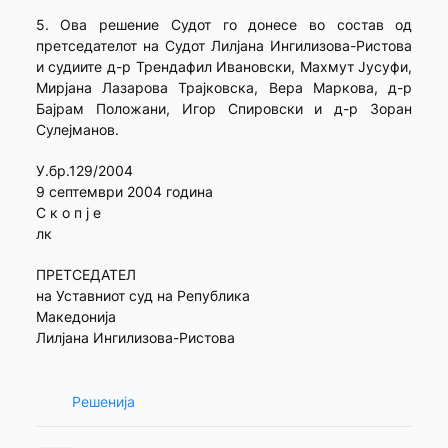
5. Ова решение Судот го донесе во состав од
претседателот на Судот Лилјана Ингилизова-Ристова
и судиите д-р Трендафил Ивановски, Махмут Јусуфи,
Мирјана Лазарова Трајковска, Вера Маркова, д-р
Бајрам Положани, Игор Спировски и д-р Зоран
Сулејманов.
У.бр.129/2004
9 септември 2004 година
С к о п ј е
лк
ПРЕТСЕДАТЕЛ
на Уставниот суд на Република
Македонија
Лилјана Ингилизова-Ристова
Решенија