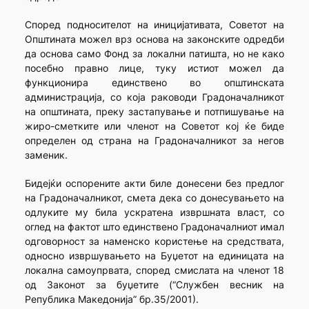
Според подносителот на иницијативата, Советот на
Општината можел врз основа на законските одредби
да основа само Фонд за локални патишта, но не како
посебно правно лице, туку истиот можел да
функционира единствено во општинската
администрација, со која раководи Градоначалникот
на општината, преку застапување и потпишување на
жиро-сметките или членот на Советот кој ќе биде
определен од страна на Градоначалникот за негов
заменик.
Бидејќи оспорените акти биле донесени без предлог
на Градоначалникот, смета дека со донесувањето на
одлуките му била ускратена извршната власт, со
оглед на фактот што единствено Градоначалниот имал
одговорност за наменско користење на средствата,
односно извршувањето на Буџетот на единицата на
локална самоупрвата, според смислата на членот 18
од Законот за буџетите (“Службен весник на
Република Македонија” бр.35/2001).