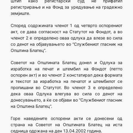
Штип како регистарски суд не прифатил
регистрирање и на Фонд за уредување на градежно
земјиште.
Според содржината членот 1 од четврто оспорениот
акт, се дава согласност на Статутот на Фондот, а во
членот 2 е определено оваа одлука да влезе во сила
со денот на објавувањето во “Службениот гласник на
Општина Блатец”.
Советот на Општината Блатец донел и Одлука за
изработка на печат и штембил на Фондот (петто
оспорен акт) и во членот 2 констатирал дека формата
и текстот за изработка на печатот и штембилот се
пропишани во Статутот. Во членот 3 е определено
дека оваа Одлука влегува во сила со денот на
донесувањето, а ќе се објави во “Службениот гласник
на Општина Блатец”.
Горе наведените оспорени акти се донесени од
страна на Советот на Општината Блатец на иста
седница одржана на ден 13.04.2002 година.