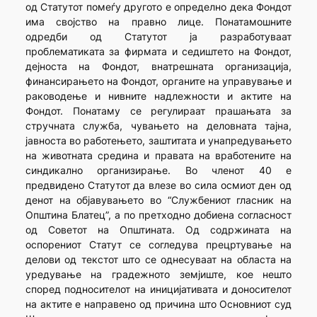
од Статутот помеѓу другото е определно дека Фондот
има својство на правно лице. Понатамошните
одредби од Статутот ја разработуваат
проблематиката за фирмата и седиштето на Фондот,
дејноста на Фондот, внатрешната организација,
финансирањето на Фондот, органите на управување и
раководење и нивните надлежности и актите на
Фондот. Понатаму се регулираат прашањата за
стручната служба, чувањето на деловната тајна,
јавноста во работењето, заштитата и унапредувањето
на животната средина и правата на вработените на
синдикално организирање. Во членот 40 е
предвидено Статутот да влезе во сила осмиот ден од
денот на објавувањето во “Службениот гласник на
Општина Блатец”, а по претходно добиена согласност
од Советот на Општината. Од содржината на
оспорениот Статут се согледува прецртување на
делови од текстот што се однесуваат на областа на
уредување на градежното земјиште, кое нешто
според подносителот на иницијативата и доносителот
на актите е направено од причина што Основниот суд