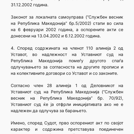
31.12.2002 година.
Законот за локалната самоуправа (“Службен весник
на Република Македонија” бр.5/2002) стапи во сила
на 6 февруари 2002 година, а оспорените акти се
донесени на 13.04.2002 и 6.12.2002 година.
4. Според содржината на членот 110 алинеја 2 од
Уставот, во надлежност на Уставниот суд на
Република Македонија помеѓу другото спаѓа
одлучувањето за согласноста на другите прописи и
на колективните договори со Уставот и со законите.
Согласно член 28 алинеја 1 од Деловникот на
Уставниот суд на Република Македонија (“Службен
весник на Република Македонија” бр. 70/92),
Уставниот суд ќе ја отфрли иницијативата ако не е
надлежен да одлучува за барањето.
Имено, според Судот, прво оспорениот акт по својот
карактер и содржина претставува поединечен