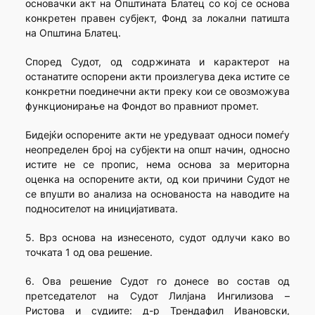
основачки акт на Општината Блатец со кој се основа
конкретен правен субјект, Фонд за локални патишта
на Општина Блатец.
Според Судот, од содржината и карактерот на
останатите оспорени акти произлегува дека истите се
конкретни поединечни акти преку кои се овозможува
функционирање на Фондот во правниот промет.
Бидејќи оспорените акти не уредуваат односи помеѓу
неопределен број на субјекти на општ начин, односно
истите не се пропис, нема основа за мериторна
оценка на оспорените акти, од кои причини Судот не
се впушти во анализа на основаноста на наводите на
подносителот на иницијативата.
5. Врз основа на изнесеното, судот одлучи како во
точката 1 од ова решение.
6. Ова решение Судот го донесе во состав од
претседателот на Судот Лилјана Ингилизова –
Ристова и судиите: д-р Трендафил Ивановски,