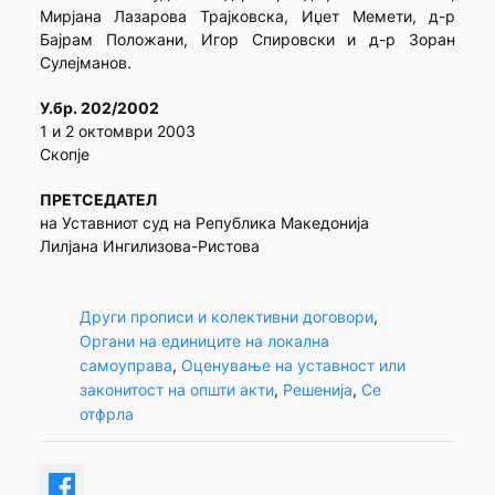
Мирјана Лазарова Трајковска, Иџет Мемети, д-р
Бајрам Положани, Игор Спировски и д-р Зоран
Сулејманов.
У.бр. 202/2002
1 и 2 октомври 2003
Скопје
ПРЕТСЕДАТЕЛ
на Уставниот суд на Република Македонија
Лилјана Ингилизова-Ристова
Други прописи и колективни договори
, 
Органи на единиците на локална
самоуправа
, 
Оценување на уставност или
законитост на општи акти
, 
Решенија
, 
Се
отфрла