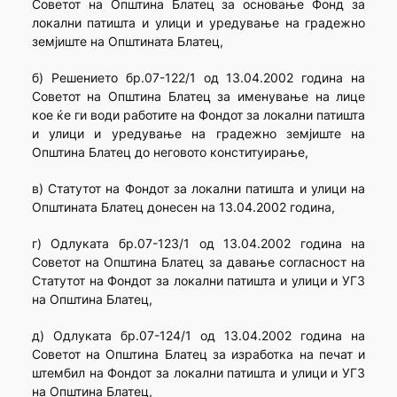
Советот на Општина Блатец за основање Фонд за
локални патишта и улици и уредување на градежно
земјиште на Општината Блатец,
б) Решението бр.07-122/1 од 13.04.2002 година на
Советот на Општина Блатец за именување на лице
кое ќе ги води работите на Фондот за локални патишта
и улици и уредување на градежно земјиште на
Општина Блатец до неговото конституирање,
в) Статутот на Фондот за локални патишта и улици на
Општината Блатец донесен на 13.04.2002 година,
г) Одлуката бр.07-123/1 од 13.04.2002 година на
Советот на Општина Блатец за давање согласност на
Статутот на Фондот за локални патишта и улици и УГЗ
на Општина Блатец,
д) Одлуката бр.07-124/1 од 13.04.2002 година на
Советот на Општина Блатец за изработка на печат и
штембил на Фондот за локални патишта и улици и УГЗ
на Општина Блатец,