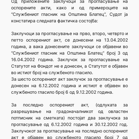
Од приложените заклучоци за прогласување на
оспорените акти, како и од примероците на
“Службениот гласник на Општина Блатец”, Судот ја
констатира следната фактичка состојба:
Заклучоци за прогласување на прво, второ, четврто и
петто оспорениот акт, се донесени на 13.04.2002
година, а вака донесените заклучоци се објавени во
“Службениот гласник на Општина Блатец” број 3 од
16.04.2002 година. Заклучок за прогласување на
Статутот на Фондот не е донесен, а Статутот е објавен
во истиот број на службеното гласило.
За шесто оспорениот акт заклучок за прогласување е
донесен на 6.12.2002 година и истиот е објавен во
службеното гласило број 6 од 9.12.2002 година.
За последно оспорениот акт, (одлуката за
разрешување на градоначалникот од овластен
потписник на сметката) постојат два заклучока за
прогласување од 6.12.2002 година и 30.12.2002 год.
Заклучокот за прогласување на последно оспорениот
акт е објавен во службеното гласило број 7 од