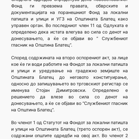
Фонд ги превзема правата, обврските и
документацијата на поранешниот Фонд за локални
патишта и улици и УГЗ на Општината Блатец како
управен орган. Во последниот член 11 од Одлуката е
определено дека истата влегува во сила со денот на
донесувањето, а ќе се објави во ” Службениот
гласник на Општина Блатец”.
Според содржината на второ оспорениот акт, за лице
кое ќе ги води работите на Фондот за локални патишта
и улици и уредување на градежно земјиште на
Општината Блатец до неговото конституирање,
односно до запишувањето во трговскиот регистар се
именува Стојан Димитровски. Определено е
решението да влезе во сила со денот на
донесувањето, а ќе се објави во “Службениот гласник
на Општина Блатец”.
Во членот 1 од Статутот на Фондот за локални патишта
и улици на Општината Блатец (трето оспорен акт), се
содржани општите одредби на овој акт. Во членот 2