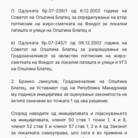
ѓ) Одлуката бр.07-239/1 од 6.12.2002 година на
Советот на Општина Блатец за определување на втор
потписник на жиро-сметката на Фондот за локални
патишта и улици на Општина Блатец и
е) Одлуката бр.07-245/1 од 06.12.2002 година на
Советот на Општина Блатец за разрешување на
Градоначалникот за овластен потписник на жиро-
сметката на Фондот за локални патишта и улици и УГЗ
на Општина Блатец.
2. Бранко Јанкулов, Градоначалник на Општина
Блатец, на Уставниот суд на Република Македонија
му поднесе иницијатива за оценување законитоста на
актите означени во точката 1 од ова решение.
Според наводите од иницијативата и појаснувањето
на иницијативата, членот 50 став 1 точки 1, 4 и 8,
членот 52 став 5 и членот 57 став 1, 2 и 4 од Законот
за локалната самоуправа, што сега е во примена и