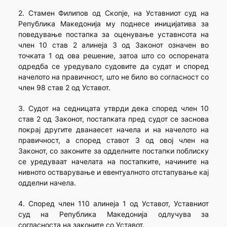
2. Стамен Филипов од Скопје, на Уставниот суд на
Република Македонија му поднесе иницијатива за
поведување постапка за оценување уставнсота на
член 10 став 2 алинеја 3 од Законот означен во
точката 1 од ова решение, затоа што со оспорената
одредба се уредувало судовите да судат и според
начелото на правичност, што не било во согласност со
член 98 став 2 од Уставот.
3. Судот на седницата утврди дека според член 10
став 2 од Законот, постапката пред судот се заснова
покрај другите дванаесет начела и на начелото на
правичност, а според ставот 3 од овој член на
Законот, со законите за одделните постапки поблиску
се уредуваат начелата на постапките, начините на
нивното остварување и евентуалното отстапување кај
одделни начела.
4. Според член 110 алинеја 1 од Уставот, Уставниот
суд на Република Македонија одлучува за
согласноста на законите со Уставот.