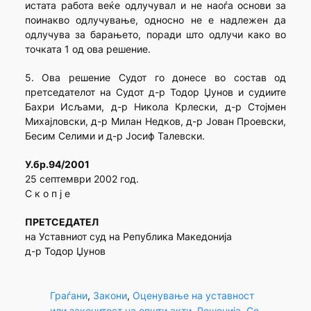
истата работа веќе одлучувал и не наоѓа основи за
поинакво одлучување, односно не е надлежен да
одлучува за барањето, поради што одлучи како во
точката 1 од ова решение.
5. Ова решение Судот го донесе во состав од
претседателот на Судот д-р Тодор Џунов и судиите
Бахри Исљами, д-р Никола Крлески, д-р Стојмен
Михајловски, д-р Милан Недков, д-р Јован Проевски,
Бесим Селими и д-р Јосиф Талевски.
У.бр.94/2001
25 септември 2002 год.
С к о п ј е
ПРЕТСЕДАТЕЛ
на Уставниот суд на Република Македонија
д-р Тодор Џунов
Граѓани
, 
Закони
, 
Оценување на уставност
или законитост на општи акти
, 
Решенија
, 
Се