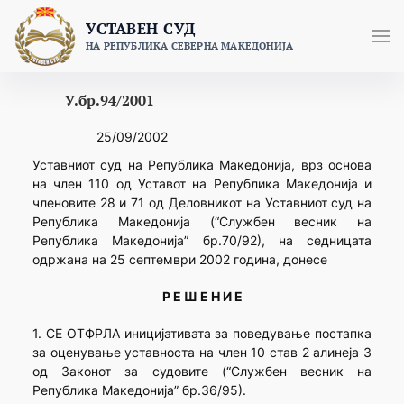
Skip
УСТАВЕН СУД
to
НА РЕПУБЛИКА СЕВЕРНА МАКЕДОНИЈА
content
У.бр.94/2001
25/09/2002
Уставниот суд на Република Македонија, врз основа
на член 110 од Уставот на Република Македонија и
членовите 28 и 71 од Деловникот на Уставниот суд на
Република Македонија (“Службен весник на
Република Македонија” бр.70/92), на седницата
одржана на 25 септември 2002 година, донесе
Р Е Ш Е Н И Е
1. СЕ ОТФРЛА иницијативата за поведување постапка
за оценување уставноста на член 10 став 2 алинеја 3
од Законот за судовите (“Службен весник на
Република Македонија” бр.36/95).