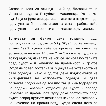
Согласно член 28 алинеја 1 и 2 од Деловникот на
Уставниот суд на Република Македонија, Уставниот
суд ќе ја отфрли иницијативата ако не е надлежен да
одлучува за барањето и ако за истата работа веќе
одлучувал, а нема основи за поинакво одлучување.
Тргнувајќи од фактот дека Уставниот суд,
постапувајќи по предметот У.бр.20/96, со Решение од
3 јули 1996 година веќе се произнел во однос на
уставноста на член 10 став 2 од Законот за судовите,
во кој едно од начелата на кои се заснова постапката
пред судот е и начелото на правичност и притоа
Судот не повел постапка за оценување уставноста на
оваа одредба, како и од тоа дека подносителот на
иницијативата на оспорената одредба и дава
поинаква содржина од тоа што таа ја има (одредбата
не содржи обврска судовите да судат и според
начелото на правичност, туку дека постапката пред
судот, покрај другите дванаесет начела, се заснова и
на начелото на правичност), Судот оцени дека за