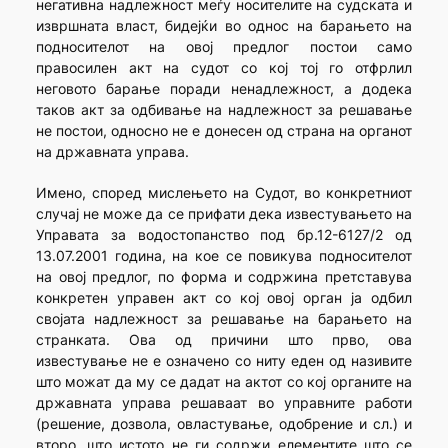
негативна надлежност меѓу носителите на судската и
извршната власт, бидејќи во однос на барањето на
подносителот на овој предлог постои само
правосилен акт на судот со кој тој го отфрлил
неговото барање поради ненадлежност, а додека
таков акт за одбивање на надлежност за решавање
не постои, односно не е донесен од страна на органот
на државната управа.
Имено, според мислењето на Судот, во конкретниот
случај не може да се прифати дека известувањето на
Управата за водостопанство под бр.12-6127/2 од
13.07.2001 година, на кое се повикува подносителот
на овој предлог, по форма и содржина претставува
конкретен управен акт со кој овој орган ја одбил
својата надлежност за решавање на барањето на
странката. Ова од причини што прво, ова
известување не е означено со ниту еден од називите
што можат да му се дадат на актот со кој органите на
државната управа решаваат во управните работи
(решение, дозвола, овластување, одобрение и сл.) и
второ, што истото не ги содржи елементите што се