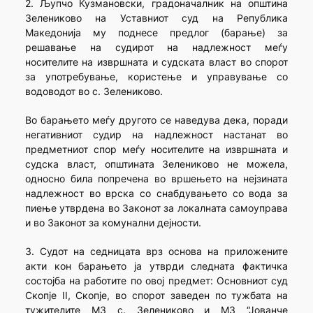
2. Љупчо Кузмановски, градоначалник на општина
Зелениково на Уставниот суд на Република
Македонија му поднесе предлог (барање) за
решавање на судирот на надлежност меѓу
носителите на извршната и судската власт во спорот
за употребување, користење и управување со
водоводот во с. Зелениково.
Во барањето меѓу другото се наведува дека, поради
негативниот судир на надлежност настанат во
предметниот спор меѓу носителите на извршната и
судска власт, општината Зелениково не можела,
односно била попречена во вршењето на нејзината
надлежност во врска со снабдувањето со вода за
пиење утврдена во Законот за локалната самоуправа
и во Законот за комунални дејности.
3. Судот на седницата врз основа на приложените
акти кон барањето ја утврди следната фактичка
состојба на работите по овој предмет: Основниот суд
Скопје II, Скопје, во спорот заведен по тужбата на
тужителите МЗ с. Зелениково и МЗ “Јованче