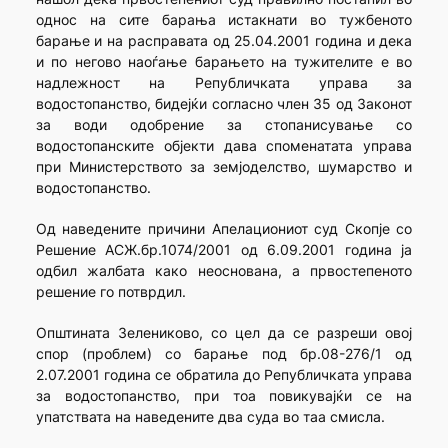
однос на сите барања истакнати во тужбеното
барање и на расправата од 25.04.2001 година и дека
и по негово наоѓање барањето на тужителите е во
надлежност на Републичката управа за
водостопанство, бидејќи согласно член 35 од Законот
за води одобрение за стопанисување со
водостопанските објекти дава споменатата управа
при Министерството за земјоделство, шумарство и
водостопанство.
Од наведените причини Апелациониот суд Скопје со
Решение АСЖ.бр.1074/2001 од 6.09.2001 година ја
одбил жалбата како неоснована, а првостепеното
решение го потврдил.
Општината Зелениково, со цел да се разреши овој
спор (проблем) со барање под бр.08-276/1 од
2.07.2001 година се обратила до Републичката управа
за водостопанство, при тоа повикувајќи се на
упатствата на наведените два суда во таа смисла.