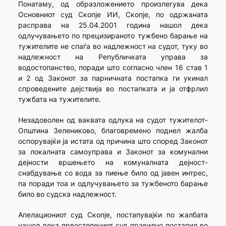
Понатаму, од образложението произлегува дека
Основниот суд Скопје ИИ, Скопје, по одржаната
расправа на 25.04.2001 година нашол дека
одлучувањето по прецизираното тужбено барање на
тужителите не спаѓа во надлежност на судот, туку во
надлежност на Републичката управа за
водостопанство, поради што согласно член 16 став 1
и 2 од Законот за парничната постапка ги укинал
спроведените дејствија во постапката и ја отфрлил
тужбата на тужителите.
Незадоволен од ваквата одлука на судот тужителот-
Општина Зелениково, благовремено поднел жалба
оспорувајќи ја истата од причина што според Законот
за локалната самоуправа и Законот за комунални
дејности вршењето на комуналната дејност-
снабдување со вода за пиење било од јавен интрес,
па поради тоа и одлучувањето за тужбеното барање
било во судска надлежност.
Апелациониот суд Скопје, постапувајќи по жалбата
нашол дека првостепениот суд правилно постапил во