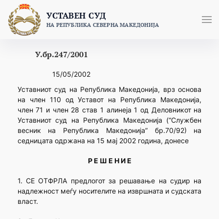
Skip
УСТАВЕН СУД
to
НА РЕПУБЛИКА СЕВЕРНА МАКЕДОНИЈА
content
У.бр.247/2001
15/05/2002
Уставниот суд на Република Македонија, врз основа
на член 110 од Уставот на Република Македонија,
член 71 и член 28 став 1 алинеја 1 од Деловникот на
Уставниот суд на Република Македонија (“Службен
весник на Република Македонија” бр.70/92) на
седницата одржана на 15 мај 2002 година, донесе
Р Е Ш Е Н И Е
1. СЕ ОТФРЛА предлогот за решавање на судир на
надлежност меѓу носителите на извршната и судската
власт.