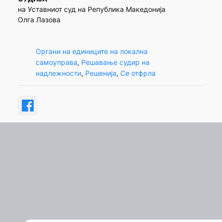
на Уставниот суд на Република Македонија
Олга Лазова
Органи на единиците на локална
самоуправа
, 
Решавање судир на
надлежности
, 
Решенија
, 
Се отфрла