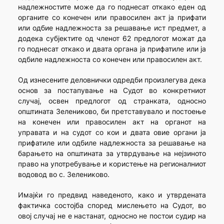
надлежностите може да го поднесат откако еден од
органите со конечен или правосилен акт ја прифати
или одбие надлежноста за решавање ист предмет, а
додека субјектите од членот 62 предлогот можат да
го поднесат откако и двата органа ја прифатиле или ја
одбиле надлежноста со конечен или правосилен акт.
Од изнесените деловнички одредби произлегува дека
основ за постапување на Судот во конкретниот
случај, освен предлогот од странката, односно
општината Зелениково, би претставувало и постоење
на конечен или правосилен акт на органот на
управата и на судот со кои и двата овие органи ја
прифатиле или одбиле надлежноста за решавање на
барањето на општината за утврдување на нејзиното
право на употребување и користење на регионалниот
водовод во с. Зелениково.
Имајќи го предвид наведеното, како и утврдената
фактичка состојба според мислењето на Судот, во
овој случај не е настанат, односно не постои судир на