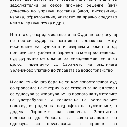
задолжителни за секое писмено решение (акт)
донесено во управна постапка (увод, диспозитив,-
изрека, образложение, упатство за правно средство
или т.н. правна поука и др.).
Исто така, според мислењето на Судот во овој случај
не постои судир на негативна надлежност меѓу
носителите на судската и извршната власт и од
причини што тужбеното барање по кое првостепениот
суд директно се огласил за ненадележен, не е во
целост идентично со барањето на општината
Зелениково упатено до Управата за водостопанство.
Имено, тужбеното барање за кое првостепениот суд
со правосилен акт изрично се огласил за ненадлежен
се однесува за утврдување на правото на тужителите
на употребување и користење на регионалниот
водовод изграден на подрачјето на тужителите, а
додека барањето на општината Зелениково
поднесено до Управата за водостопанство се
однесува за признавање на правото за