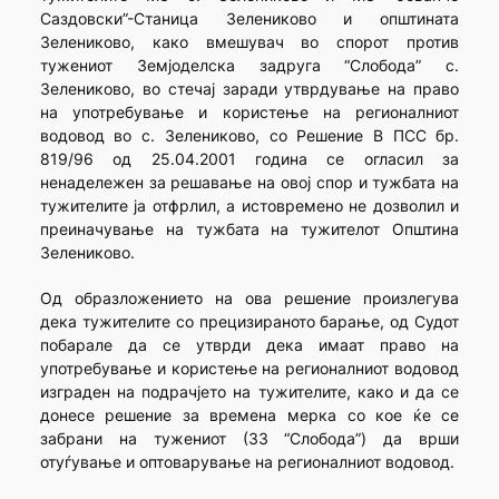
Саздовски”-Станица Зелениково и општината
Зелениково, како вмешувач во спорот против
тужениот Земјоделска задруга “Слобода” с.
Зелениково, во стечај заради утврдување на право
на употребување и користење на регионалниот
водовод во с. Зелениково, со Решение В ПСС бр.
819/96 од 25.04.2001 година се огласил за
ненадележен за решавање на овој спор и тужбата на
тужителите ја отфрлил, а истовремено не дозволил и
преиначување на тужбата на тужителот Општина
Зелениково.
Од образложението на ова решение произлегува
дека тужителите со прецизираното барање, од Судот
побарале да се утврди дека имаат право на
употребување и користење на регионалниот водовод
изграден на подрачјето на тужителите, како и да се
донесе решение за времена мерка со кое ќе се
забрани на тужениот (ЗЗ “Слобода”) да врши
отуѓување и оптоварување на регионалниот водовод.