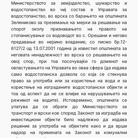
Министерството за земјоделство, шумарство и
водостопанство во чиј состав е Управата за
водостопанство, во врска со барањето на општината
Зелениково за преземање на мерки за решавање на
спорот околу признавањето на правото на
стопанисување со водоводот во с. Орешани и негово
предавање во нејзино владение, со писмо бр.12-
6127/2 од 13.07.2001 година ја известил општината за
неговата ненадлежност во врска со решавањето на
овој спор, при тоа посочувајќи го доменот на
овластувањето на Управата во оваа сфера (да издава
само водостопанска дозвола со која се стекнува
право за употреба или за користење на вода и за
користење на изградените водостопански објекти и
тоа од аспект да не се влијае на нарушувањето на
режимот на водите). Истовремено, општината се
упатува да се обрати до Министерството за
транспорт и врски кое според Законот за изградба на
инвестициони објекти било надлежно да издава
решение за употреба на објектите како и да врши
надзор на примената на Законот за комунални