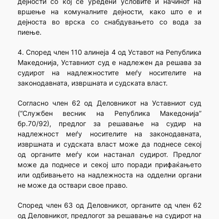
дејности со кој се уредени условите и начинот на
вршење на комуналните дејности, како што е и
дејноста во врска со снабдувањето со вода за
пиење.
4. Според член 110 алинеја 4 од Уставот на Република
Македонија, Уставниот суд е надлежен да решава за
судирот на надлежностите меѓу носителите на
законодавната, извршната и судската власт.
Согласно член 62 од Деловникот на Уставниот суд
(“Службен весник на Република Македонија”
бр.70/92), предлог за решавање на судир на
надлежност меѓу носителите на законодавната,
извршната и судската власт може да поднесе секој
од органите меѓу кои настанал судирот. Предлог
може да поднесе и секој што поради прифаќањето
или одбивањето на надлежноста на одделни органи
не може да оствари свое право.
Според член 63 од Деловникот, органите од член 62
од Деловникот, предлогот за решавање на судирот на