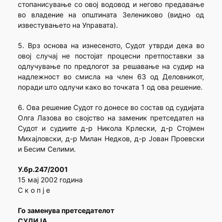
стопанисување со овој водовод и негово предавање
во владение на општината Зелениково (видно од
известувањето на Управата).
5. Врз основа на изнесеното, Судот утврди дека во
овој случај не постојат процесни претпоставки за
одлучување по предлогот за решавање на судир на
надлежност во смисла на член 63 од Деловникот,
поради што одлучи како во точката 1 од ова решение.
6. Ова решение Судот го донесе во состав од судијата
Олга Лазова во својство на заменик претседател на
Судот и судиите д-р Никола Крлески, д-р Стојмен
Михајловски, д-р Милан Недков, д-р Јован Проевски
и Бесим Селими.
У.бр.247/2001
15 мај 2002 година
С к о п ј е
Го заменува претседателот
СУДИЈА