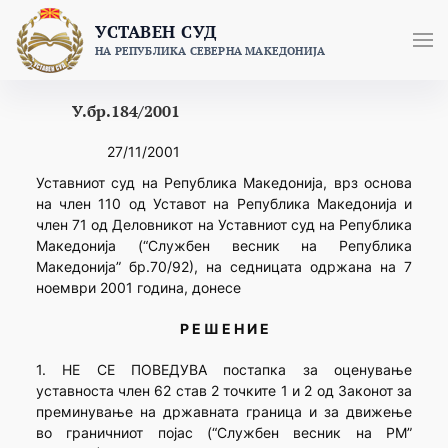
Skip
УСТАВЕН СУД
to
НА РЕПУБЛИКА СЕВЕРНА МАКЕДОНИЈА
content
У.бр.184/2001
27/11/2001
Уставниот суд на Република Македонија, врз основа
на член 110 од Уставот на Република Македонија и
член 71 од Деловникот на Уставниот суд на Република
Македонија (“Службен весник на Република
Македонија” бр.70/92), на седницата одржана на 7
ноември 2001 година, донесе
Р Е Ш Е Н И Е
1. НЕ СЕ ПОВЕДУВА постапка за оценување
уставноста член 62 став 2 точките 1 и 2 од Законот за
преминување на државната граница и за движење
во граничниот појас (“Службен весник на РМ”