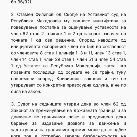
бр.36/92).
2. Стамен Филипов од Скопје на Уставниот суд на
Република Македонија му поднесе иницијатива за
поведување постапка за оценување уставноста на
член 62 став 2 точките 1 и 2 од законот означен во
точката 1 од ова решение. Според наводите од
иницијативата оспорениот член не бил во согласност
со членовите 8 став 1 алинеја 1, 3 и 11, член 13 став 1,
член 14 став 1, член 29 став 1, член 51 и член 54 став
1 од Уставот на Република Македонија, затоа што
правните последици од осудата не се трајни, туку
повремени според Кривичниот законик и тие се
утврдуваат со конкретна правосудна одлука, а не по
сила на закон.
3. Судот на седницата утврди дека во член 62 од
Законот за преминување на државната граница и за
движење во граничниот појас е предвидено дека
барање за издавање дозвола за движење и
задржување на граничниот премин може да се одбие
кога тоа е потребно заради безбедносноста на