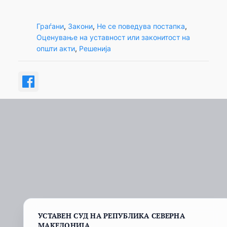
Граѓани
, 
Закони
, 
Не се поведува постапка
, 
Оценување на уставност или законитост на
општи акти
, 
Решенија
УСТАВЕН СУД НА РЕПУБЛИКА СЕВЕРНА
МАКЕДОНИЈА