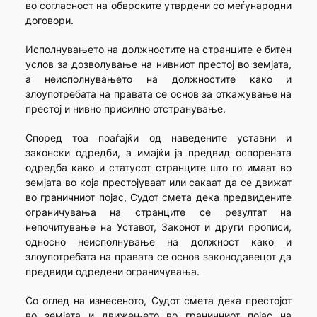
во согласност на обврските утврдени со меѓународни
договори.
Исполнувањето на должностите на странците е битен
услов за дозволување на нивниот престој во земјата,
а неисполнувањето на должностите како и
злоупотребата на правата се основ за откажување на
престој и нивно присилно отстранување.
Според тоа поаѓајќи од наведените уставни и
законски одредби, а имајќи ја предвид оспорената
одредба како и статусот странците што го имаат во
земјата во која престојуваат или сакаат да се движат
во граничниот појас, Судот смета дека предвидените
ограничувања на странците се резултат на
непочитување на Уставот, Законот и други прописи,
односно неисполнување на должност како и
злоупотребата на правата се основ законодавецот да
предвиди одредени ограничувања.
Со оглед на изнесеното, Судот смета дека престојот
во земјата и движењето во граничниот појас на