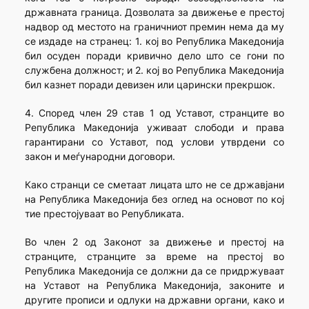
државната граница. Дозволата за движење е престој
надвор од местото на граничниот премин нема да му
се издаде на странец: 1. кој во Република Македонија
бил осуден поради кривично дело што се гони по
службена должност; и 2. кој во Република Македонија
бил казнет поради девизен или царински прекршок.
4. Според член 29 став 1 од Уставот, странците во
Република Македонија уживаат слободи и права
гарантирани со Уставот, под услови утврдени со
закон и меѓународни договори.
Како странци се сметаат лицата што не се државјани
на Република Македонија без оглед на основот по кој
тие престојуваат во Републиката.
Во член 2 од Законот за движење и престој на
странците, странците за време на престој во
Република Македонија се должни да се придржуваат
на Уставот на Република Македонија, законите и
другите прописи и одлуки на државни органи, како и