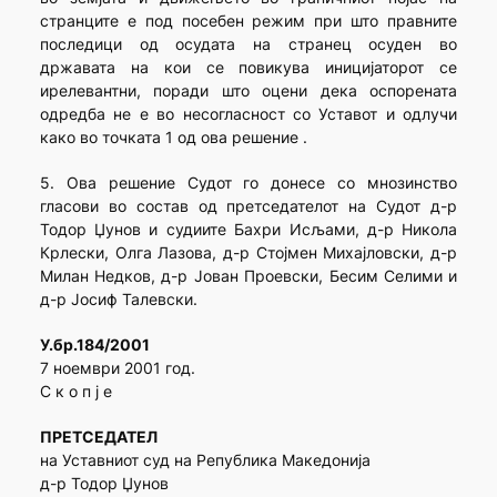
странците е под посебен режим при што правните
последици од осудата на странец осуден во
државата на кои се повикува иницијаторот се
ирелевантни, поради што оцени дека оспорената
одредба не е во несогласност со Уставот и одлучи
како во точката 1 од ова решение .
5. Ова решение Судот го донесе со мнозинство
гласови во состав од претседателот на Судот д-р
Тодор Џунов и судиите Бахри Исљами, д-р Никола
Крлески, Олга Лазова, д-р Стојмен Михајловски, д-р
Милан Недков, д-р Јован Проевски, Бесим Селими и
д-р Јосиф Талевски.
У.бр.184/2001
7 ноември 2001 год.
С к о п ј е
ПРЕТСЕДАТЕЛ
на Уставниот суд на Република Македонија
д-р Тодор Џунов