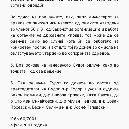
уставни одредби.
Во однос на прашањето, пак, дали министерот за
правда се движел или излегол од рамките утврдени
во членот 56 и 61 од Законот за организација и работа
на органите на државната управа, тоа може да се
оценува само во случај кога би се работело за
конкретен пропис и акт што тој го донел во смисла на
овластувањето утврдено во оспорената одредба.
5. Врз основа на изнесеното Судот одлучи како во
точката 1 од ова решение.
6. Ова решение Судот го донесе во состав од
претседателот на Судот д-р Тодор Џунов и судиите
Бахри Исљами, д-р Никола Крлески, Олга Лазова, д-
р Стојмен Михајловски, д-р Милан Недков, д-р Јован
Проевски, Бесим Селими и д-р Јосиф Талевски.
У.бр.66/2001
4 јули 2001 година