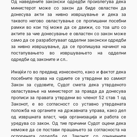
Од наведените законски одредби произлегува дека
министерот може со закон да биде овластен да
донесува акти за нивно извршување и дека за
таквото негово овластување се пропишани посебни
рамки во кои тој може да се движи, со тоа што со
актите за чие донесување е овластен со закон може
само да се разработуваат одделни законски одредби
за нивно извршување, да се пропишува начинот на
постапувањето во извршувањето на одделни
одредби од законите и сл..
Имајќи го во предвид изнесеното, како и фактот дека
посебните права на судиите се утврдени во самиот
Закон за судовите, Судот смета дека утврденото
овластување на министерот за правда да донесува
прописи за правата утврдени во членот 52 став 1 од
Законот, е во согласност со уставно утврдената
положба на органите на државната управа, како дел
од извршната власт, чија организација и работа се
уредува со закон. Од тие причини Судот оцени дека
неможе да се постави прашањето за согласноста на
оспорената одредба од Законот со означените