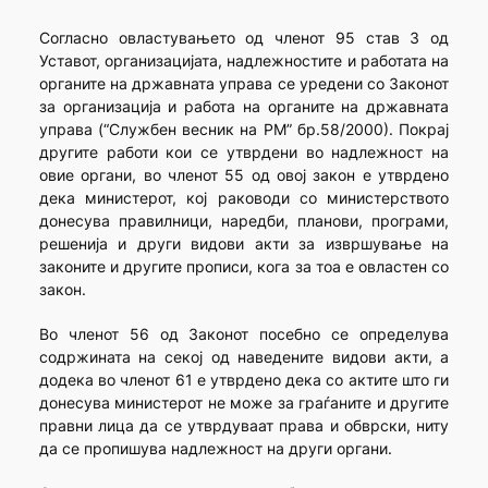
Согласно овластувањето од членот 95 став 3 од
Уставот, организацијата, надлежностите и работата на
органите на државната управа се уредени со Законот
за организација и работа на органите на државната
управа (“Службен весник на РМ” бр.58/2000). Покрај
другите работи кои се утврдени во надлежност на
овие органи, во членот 55 од овој закон е утврдено
дека министерот, кој раководи со министерството
донесува правилници, наредби, планови, програми,
решенија и други видови акти за извршување на
законите и другите прописи, кога за тоа е овластен со
закон.
Во членот 56 од Законот посебно се определува
содржината на секој од наведените видови акти, а
додека во членот 61 е утврдено дека со актите што ги
донесува министерот не може за граѓаните и другите
правни лица да се утврдуваат права и обврски, ниту
да се пропишува надлежност на други органи.