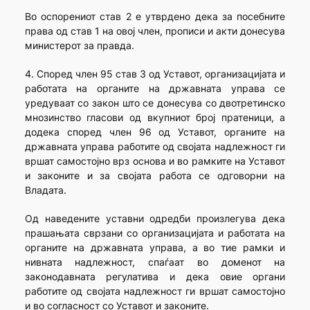
Во оспорениот став 2 е утврдено дека за посебните
права од став 1 на овој член, прописи и акти донесува
министерот за правда.
4. Според член 95 став 3 од Уставот, организацијата и
работата на органите на државната управа се
уредуваат со закон што се донесува со двотретинско
мнозинство гласови од вкупниот број пратеници, а
додека според член 96 од Уставот, органите на
државната управа работите од својата надлежност ги
вршат самостојно врз основа и во рамките на Уставот
и законите и за својата работа се одговорни на
Владата.
Од наведените уставни одредби произлегува дека
прашањата сврзани со организацијата и работата на
органите на државната управа, а во тие рамки и
нивната надлежност, спаѓаат во доменот на
законодавната регулатива и дека овие органи
работите од својата надлежност ги вршат самостојно
и во согласност со Уставот и законите.