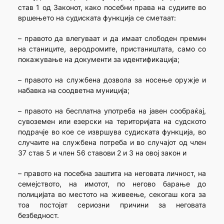
став 1 од Законот, како посебни права на судиите во
вршењето на судиската функција се сметаат:
– правото да влегуваат и да имаат слободен премин
на станиците, аеродромите, пристаништата, само со
покажување на документи за идентификација;
– правото на службена дозвола за носење оружје и
набавка на соодветна муниција;
– правото на бесплатна употреба на јавен сообраќај,
сувоземен или езерски на територијата на судското
подрачје во кое се извршува судиската функција, во
случаите на службена потреба и во случајот од член
37 став 5 и член 56 ставови 2 и 3 на овој закон и
– правото на посебна заштита на неговата личност, на
семејството, на имотот, по негово барање до
полицијата во местото на живеење, секогаш кога за
тоа постојат сериозни причини за неговата
безбедност.