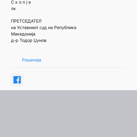
С к о п ј е
лк
ПРЕТСЕДАТЕЛ
на Уставниот суд на Република
Македонија
д-р Тодор Џунов
Решенија