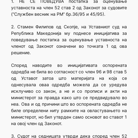
1. НЕ СЕ ПОВЕДУВА постапка за оценување
уставноста на член 52 став 2 од Законот за судовите
(“Службен весник на РМ” бр.36/95 и 45/95).
2. Стамен Филипов од Скопје, на Уставниот суд на
Република Македонија му поднесе иницијатива за
поведување постапка за оценување уставноста на
членот од Законот означени во точката 1 од ова
решение.
Според наводите во иницијативата оспорената
одредба не била во согласност со член 96 и 98 став 5
од Уставот затоа што материјата на која се
однесувала оваа одредба можела да се уредува
исклучиво со закон, а не и со прописи и акти на
министерот за правда како што се предвидувало во
неа. Ова и од причини што во оспорената одредба не
биле определени ниту рамките на овластувањето на
министерот, но бил утврден само основот во ставот 1
на овој член од Законот.
3. Судот на седницата утврди дека според член 52