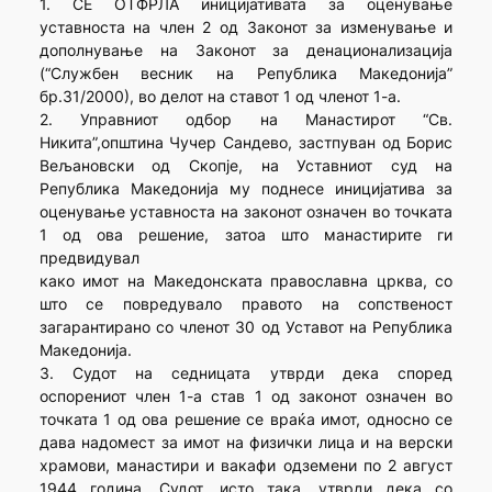
1. СЕ ОТФРЛА иницијативата за оценување
уставноста на член 2 од Законот за изменување и
дополнување на Законот за денационализација
(“Службен весник на Република Македонија”
бр.31/2000), во делот на ставот 1 од членот 1-а.
2. Управниот одбор на Манастирот “Св.
Никита”,општина Чучер Сандево, застпуван од Борис
Вељановски од Скопје, на Уставниот суд на
Република Македонија му поднесе иницијатива за
оценување уставноста на законот означен во точката
1 од ова решение, затоа што манастирите ги
предвидувал
како имот на Македонската православна црква, со
што се повредувало правото на сопственост
загарантирано со членот 30 од Уставот на Република
Македонија.
3. Судот на седницата утврди дека според
оспорениот член 1-а став 1 од законот означен во
точката 1 од ова решение се враќа имот, односно се
дава надомест за имот на физички лица и на верски
храмови, манастири и вакафи одземени по 2 август
1944 година. Судот, исто така, утврди дека со