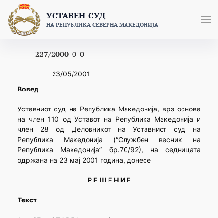
Skip
УСТАВЕН СУД
to
НА РЕПУБЛИКА СЕВЕРНА МАКЕДОНИЈА
content
227/2000-0-0
23/05/2001
Вовед
Уставниот суд на Република Македонија, врз основа
на член 110 од Уставот на Република Македонија и
член 28 од Деловникот на Уставниот суд на
Република Македонија (“Службен весник на
Република Македонија” бр.70/92), на седницата
одржана на 23 мај 2001 година, донесе
Р Е Ш Е Н И Е
Текст