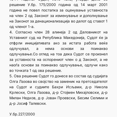
решение У.бр. 175/2000 година од 14 март 2001
година не повел постапка за оценување уставноста
на член 2 од Законот за изменување и дополнување
на Законот за денационализација во делот од ставот 1
од членот 1-а.
4. Согласно член 28 алинеја 2 од Деловникот на
Уставниот суд на Република Македонија, Судот ќе ја
отфрли иницијативата ако за истата работа веќе
одлучувал, а нема основи за поинакво
одлучување.Со оглед на тоа дека Судот се произнел
за уставноста на оспорениот член о д Законот, а не
наоѓа основи за поинакво одлучување, одлучи како
во точката 1 од ова решение.
5. Ова решение Судот го донесе во состав од судијата
Олга Лазова во својство на заменик на претседателот
на Судот и судиите Бахри Исљами, д-р Никола
Крлески, Олга Лазова, д-р Стојмен Михајловски, д-р
Милан Недков, д-р Јован Проевски, Бесим Селими и
д-р Јосиф Талевски.
У.бр.227/2000