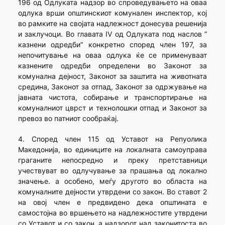
196 од Одлуката надзор во спроведувањето на оваа
одлука врши општинскиот комунален инспектор, кој
во рамките на својата надлежност донесува решенија
и заклучоци. Во главата IV од Одлуката под наслов ”
казнени одредби” конкретно според член 197, за
непочитување на оваа одлука ќе се применуваат
казнените одредби определени во Законот за
комунална дејност, Законот за заштита на животната
средина, Законот за отпад, Законот за одржување на
јавната чистота, собирање и транспортирање на
комуналниот цврст и технолошки отпад и Законот за
превоз во патниот сообраќај.
4. Според член 115 од Уставот на Репуолика
Македонија, во единиците на локалната самоуправа
граганите непосредно и преку претставници
учествуват во одлучување за прашања од локално
значење. а особено, меѓу другото во областа на
комуналните дејности утврдени со закон. Во ставот 2
на овој член е предвидено дека општината е
самостојна во вршењето на надлежностите утврдени
со Уставот и со закон, а надзорот над законитоста во