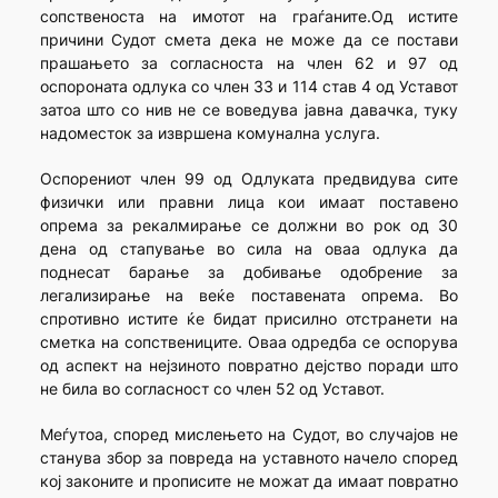
сопственоста на имотот на граѓаните.Од истите
причини Судот смета дека не може да се постави
прашањето за согласноста на член 62 и 97 од
оспороната одлука со член 33 и 114 став 4 од Уставот
затоа што со нив не се воведува јавна давачка, туку
надоместок за извршена комунална услуга.
Оспорениот член 99 од Одлуката предвидува сите
физички или правни лица кои имаат поставено
опрема за рекалмирање се должни во рок од 30
дена од стапување во сила на оваа одлука да
поднесат барање за добивање одобрение за
легализирање на веќе поставената опрема. Во
спротивно истите ќе бидат присилно отстранети на
сметка на сопствениците. Оваа одредба се оспорува
од аспект на нејзиното повратно дејство поради што
не била во согласност со член 52 од Уставот.
Меѓутоа, според мислењето на Судот, во случајов не
станува збор за повреда на уставното начело според
кој законите и прописите не можат да имаат повратно