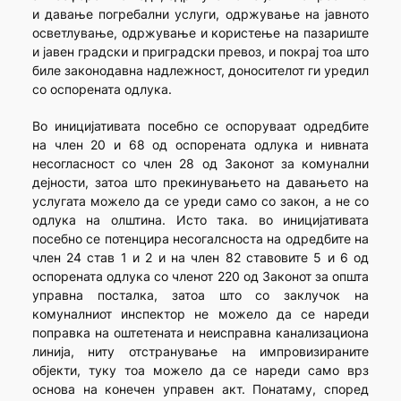
и давање погребални услуги, одржување на јавното
осветлување, одржување и користење на пазариште
и јавен градски и приградски превоз, и покрај тоа што
биле законодавна надлежност, доносителот ги уредил
со оспорената одлука.
Во иницијативата посебно се оспоруваат одредбите
на член 20 и 68 од оспорената одлука и нивната
несогласност со член 28 од Законот за комунални
дејности, затоа што прекинувањето на давањето на
услугата можело да се уреди само со закон, а не со
одлука на олштина. Исто така. во иницијативата
посебно се потенцира несогалсноста на одредбите на
член 24 став 1 и 2 и на член 82 ставовите 5 и 6 од
оспорената одлука со членот 220 од Законот за општа
управна посталка, затоа што со заклучок на
комуналниот инспектор не можело да се нареди
поправка на оштетената и неисправна канализациона
линија, ниту отстранување на импровизираните
објекти, туку тоа можело да се нареди само врз
основа на конечен управен акт. Понатаму, според