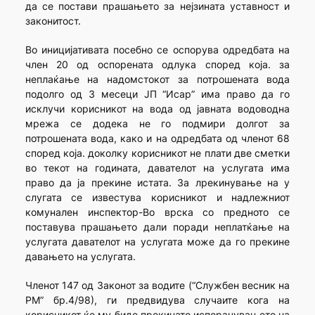
да се постави прашањето за нејзината уставност и
законитост.
Во иницијативата посебно се оспорува одредбата на
член 20 од оспорената одлука според која. за
неплаќање на надомстокот за потрошената вода
подолго од 3 месеци ЈП “Исар” има право да го
исклучи корисникот на вода од јавната водоводна
мрежа се додека не го подмири долгот за
потрошената вода, како и на одредбата од членот 68
според која. доколку корисникот не плати две сметки
во текот на годината, давателот на услугата има
право да ја прекине истата. За лрекинување на у
слугата се известува корисникот и надлежниот
комунален инспектор-Во врска со предното се
поставува прашањето дали поради неплатќање на
услугата давателот на услугата може да го прекине
давањето на услугата.
Членот 147 од Законот за водите (“Службен весник на
РМ” бр.4/98), ги предвидува случаите кога на
корисникот ќе му биде прекинато испорачувањето на