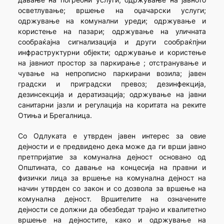
осветлување; вршење на оџачарски услуги;
одржување на комунални уреди; одржување и
користење на пазари; одржување на уличната
сообраќајна сигнализација и други сообраќпјни
инфраструктурни објекти; одржување и користење
на јавниот простор за паркирање ; отстранување и
чување на непрописно паркирани возила; јавен
градски и приградски превоз; дезинфекција,
дезинсекција и дератизација; одржување на јавни
санитарни јазли и регулација на коритата на реките
Отиња и Брегалница.
Со Одлуката е утврден јавен интерес за овие
дејности и е предвидено дека може да ги врши јавно
претпријатие за комунална дејност основано од
Општината, со давање на концесија на правни и
физички лица за вршење на комунална дејност на
начин утврден со закон и со дозвола за вршење на
комунална дејност. Вршителите на означените
дејности се должни да обезбедат трајно и квалитетно
вршење на дејностите, како и одржување на