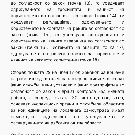
во согласност со закон (точка 13), го уредуваат
одржувањето на гробиштата и начинот на
користењето во согласност со закон (точка 14), ги
уредуваат регулацијата, одржувањето и
користењето на коритата на реките во согласност со
закон (точка 15), го уредвуаат одржувањето и
користењето на јавните пазаршита во согласност со
закон (точка 16), чистењето на оџаците (точка 17),
одржувањето на јавниот простор за ларкирање и
начинот на неговото користење (точка 18).
Според точката 29 на член 17 од Законот, за вршење
на работите од локален карактер општините основаат
јавни служби, јавни установи и јавни претпријатија во
согласност со закон и вршат контрола над нивната
работа, а според точката 30, исто од овој член,
основаат инспекциски органи и служби за областите
за кои единиците на локалната самоуправа имаат
самостојна надлежност во уредувањето и
остварувањето на работите од тие области.