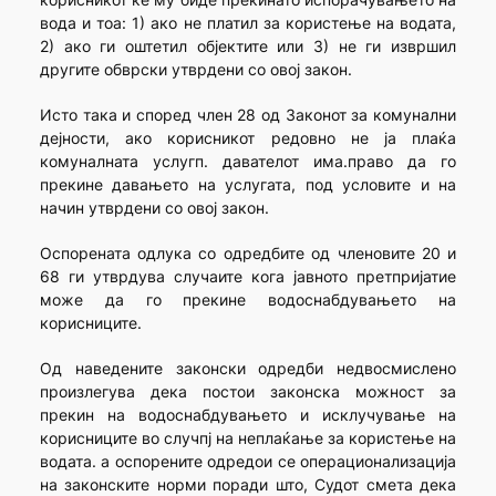
вода и тоа: 1) ако не платил за користење на водата,
2) ако ги оштетил објектите или 3) не ги извршил
другите обврски утврдени со овој закон.
Исто така и според член 28 од Законот за комунални
дејности, ако корисникот редовно не ја плаќа
комуналната услугп. давателот има.право да го
прекине давањето на услугата, под условите и на
начин утврдени со овој закон.
Оспорената одлука со одредбите од членовите 20 и
68 ги утврдува случаите кога јавното претпријатие
може да го прекине водоснабдувањето на
корисниците.
Од наведените законски одредби недвосмислено
произлегува дека постои законска можност за
прекин на водоснабдувањето и исклучување на
корисниците во случпј на неплаќање за користење на
водата. а оспорените одредои се операционализација
на законските норми поради што, Судот смета дека