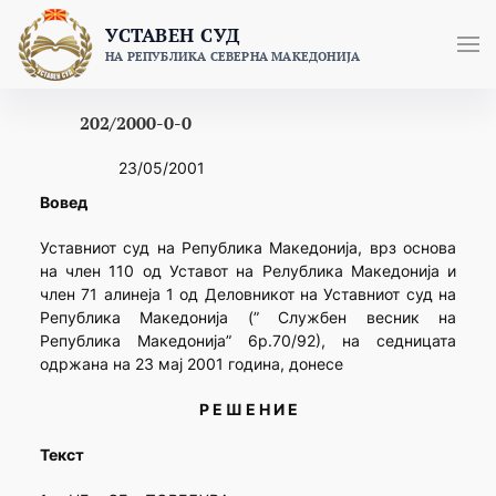
Skip
УСТАВЕН СУД
to
НА РЕПУБЛИКА СЕВЕРНА МАКЕДОНИЈА
content
202/2000-0-0
23/05/2001
Вовед
Уставниот суд на Република Македонија, врз основа
на член 110 од Уставот на Релублика Македонија и
член 71 алинеја 1 од Деловникот на Уставниот суд на
Република Македонија (” Службен весник на
Република Македонија” 6р.70/92), на седницата
одржана на 23 мај 2001 година, донесе
Р Е Ш Е Н И Е
Текст