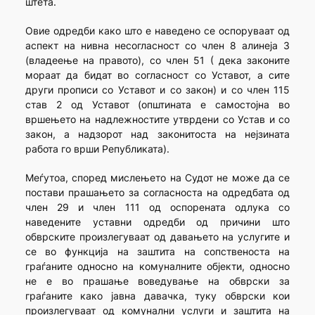
штета.
Овие одредби како што е наведено се оспоруваат од
аспект на нивна несогласност со член 8 алинеја 3
(владеење на правото), со член 51 ( дека законите
мораат да бидат во согласност со Уставот, а сите
други прописи со Уставот и со закон) и со член 115
став 2 од Уставот (општината е самостојна во
вршењето на надлежностите утврдени со Устав и со
закон, а надзорот над законитоста на нејзината
работа го врши Републиката).
Меѓутоа, според мислењето на Судот не може да се
постави прашањето за согласноста на одредбата од
член 29 и член 111 од оспорената одлука со
наведените уставни одредби од причини што
обврските произлегуваат од давањето на услугите и
се во функција на заштита на сопственоста на
граѓаните односно на комуналните објекти, односно
не е во прашање воведување на обврски за
граѓаните како јавна давачка, туку обврски кои
произлегуваат од комунални услуги и заштита на