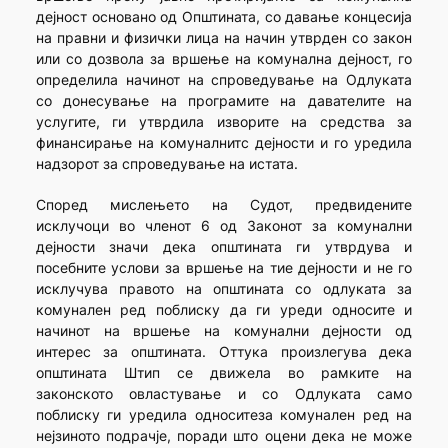
дејност основано од Општината, со давање концесија
на правни и физички лица на начин утврден со закон
или со дозвола за вршење на комунална дејност, го
определила начинот на спроведување на Одлуката
со донесување на програмите на давателите на
услугите, ги утврдила изворите на средства за
финансирање на комуналнитс дејности и го уредила
надзорот за спроведување на истата.
Според мислењето на Судот, предвидените
исклучоци во членот 6 од Законот за комунални
дејности значи дека општината ги утврдува и
посебните услови за вршење на тие дејности и не го
исклучува правото на општината со одлуката за
комунален ред поблиску да ги уреди односите и
начинот на вршење на комунални дејности од
интерес за општината. Оттука произлегува дека
општината Штип се движела во рамките на
законското овластување и со Одлуката само
поблиску ги уредила односитеза комунален ред на
нејзиното подрачје, поради што оцени дека не може