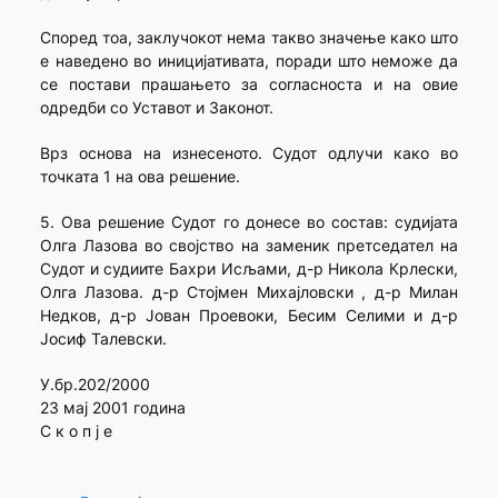
Според тоа, заклучокот нема такво значење како што
е наведено во иницијативата, поради што неможе да
се постави прашањето за согласноста и на овие
одредби со Уставот и Законот.
Врз основа на изнесеното. Судот одлучи како во
точката 1 на ова решение.
5. Ова решение Судот го донесе во состав: судијата
Олга Лазова во својство на заменик претседател на
Судот и судиите Бахри Исљами, д-р Никола Крлески,
Олга Лазова. д-р Стојмен Михајловски , д-р Милан
Недков, д-р Јован Проевоки, Бесим Селими и д-р
Јосиф Талевски.
У.бр.202/2000
23 мај 2001 година
С к о п ј е