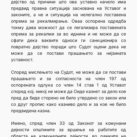
дејство од причини што ова уставно начело има
предвид правна ситуација заснована на Уставог и
законите, а не и ситуација на нелегално поставена
опрема за рекалмирање. Оваа оспорена одредба
токму дава можност да се легализира поставената
опрема за рекалми за во иднина и не може да се
сфати дека ваквите односи ги санкционира со
повратно дејство поради што Судот оцени дека не
може да се постави прашањето за нејзината
уставност.
Според мислењето на Судот, не може да се постави
прашањето и за согласноста на член 197 од
оспорената одлука со член 14 став 1 од Уставот
според кој. никој не може да Оиде казнет за дело кое
пред да биде сторено не било утврдено со закон или
со друг пропис како казниво дело и за кое не било
предвидена казна.
Имено, спред член 33 од Законот за комунани
дејности општините за вршење на работите од
областа на комуналните дејности, во рамките на