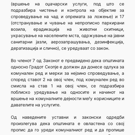
(вршење на оџачарски услуги, под што се
подразбира чистење и контрола на објектие за
спроведување на чад и опремата за ложење) и 17
(отстранување и чување на непрописно паркирани
возила, ерадикација на животни скитници,
украсување на населените мста, одржување на јавни
санитарни јазли, аерозапрашувања, дезинфекција,
дератизација и слично), се уредуваат со закон.
Во членот 7 од Законот е предвидено дека општината
односно Градот Скопје е должен да донесе одлука за
комунален ред и мерки за нејзино спроведување, а
според ставот 2 на овој член, под комунален ред во
смисла на став 1 на овој член, се подразбира
поблиско уредување на односите и начинот на
вршење на комуналните дејности меѓу корисниците и
давателите на услугите.
Од наведените уставни и законски одредби
произлегува дека општината е овластена со свој
пропис да го уреди комуналниот ред и да пропише