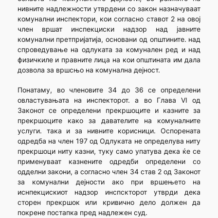
нивните надлежности утврдени со закон назначуваат
комунални инспектори, кои согласно ставот 2 на овој
член вршат инспекциски надзор над јавните
комунални претпријатија, основани од општините. над
спроведување на одлуката за комунален ред и над
физичкиле и правните лица на кои општината им дала
дозвола за вршсњо на комунална дејност.
Понатаму, во членовите 34 до 36 се определени
овластувањата на инспекторот. а во Глава VI од
Законот се определени прекршоците и казните за
прекршоците како за давателите на комуналните
услуги. така и за нивните корисници. Оспорената
одредба на член 197 од Одлуката не определува ниту
прекршоци ниту казни, туку само упатува дека ќе се
применуваат казнените одредби определени со
одделни закони, а согласно член 34 став 2 од Законот
за комунални дејности ако при вршењето на
иснпекцискиот надзор инспскторот утврди дека
сторен прекршок или кривично дело должен да
покрене постапка пред надлежен суд.