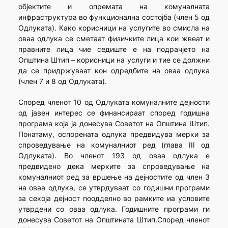
објектите и опремата на комуналната
инфраструктура во функционална состојба (член 5 од
Одлуката). Како корисници на услугите во смисла на
оваа одлука се сметаат физичките лица кои жвеат и
правните лица чие седиште е на подрачјето на
Општина Штип – корисници на услуги и тие се должни
да се придржуваат кон одредбите на оваа одлука
(член 7 и 8 од Одлуката).
Според членот 10 од Одлуката комуналните дејности
од јавен интерес се финансираат според годишна
програма која ја донесува Советот на Општина Штип.
Понатаму, оспорената одлука предвидува мерки за
спроведување на комуналниот ред (глава III од
Одлуката). Во членот 193 од оваа одлука е
предвидено дека мерките за спроведување на
комуналниот ред за вршење на дејностите од член 3
на оваа одлука, се утврдуваат со годишни програми
за секоја дејност поодделно во рамките иа условите
утврдени со оваа одлука. Годишните програми ги
донесува Советот на Општината Штип.Според членот