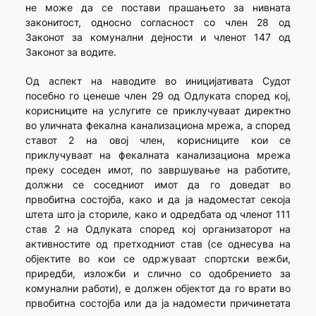
не може да се постави прашањето за нивната
законитост, односно согласност со член 28 од
Законот за комунални дејности и членот 147 од
Законот за водите.
Од аспект на наводите во иницијативата Судот
посебно го ценеше член 29 од Одлуката според кој,
корисниците на услугите се приклучуваат директно
во уличната фекална канализациона мрежа, а според
ставот 2 на овој член, корисниците кои се
приклучуваат на фекалната канализациона мрежа
преку соседен имот, по завршување на работите,
должни се соседниот имот да го доведат во
првобитна состојба, како и да ја надоместат секоја
штета што ја сториле, како и одредбата од членот 111
став 2 на Одлуката според кој организаторот на
активностите од претходниот став (се однесува на
објектите во кои се одржуваат спортски вежби,
приредби, изложби и слично со одобрението за
комунални работи), е должен објектот да го врати во
првобитна состојба или да ја надомести причинетата