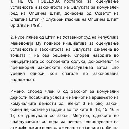
1. НЕ СЕ ПОВЕДУВА постапка за оценување
уставноста и законитоста на Одлуката за комунален
ред на Општина Штип, донесена од Советот на
Општина Штип (” Службен гласник на Општина Штил”
6р.З/98 и 1/99).
2. Русе Илиев од Штип на Уставниот суд на Република
Македонија му поднесе иницијатива за оценување
уставноста и законитоста на Одлуката означена во
точката 1 на ова решение. Според наводите во
иницијативата со оспорената одлука, доносителот ги
пречекорил законските овластувањаа затоа што
уредил односи кои спаѓале во законодавна
надлежност.
Имено, според член 6 од Законот за комунални
дејности посебните услови и начинот на вршењето на
комуналните дејности од членот 3 на овој закон,
освен дејностите утврдени во точките 9, 13, 15, 16 и
17, се уредувале со закон. Меѓутоа, односите во
снабдувањето со вода за пиење, одводнување на
атмосферските води, одржување на јавните гробишта