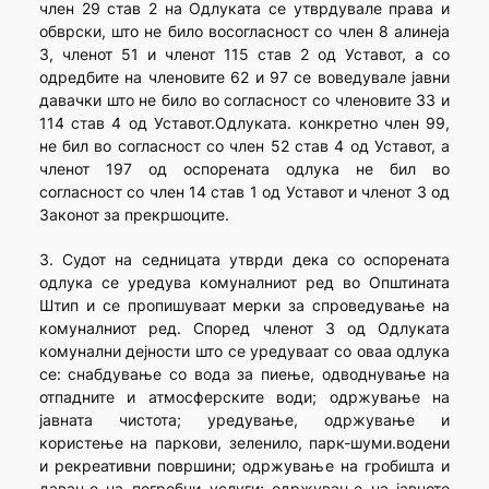
член 29 став 2 на Одлуката се утврдувале права и
обврски, што не било восогласност со член 8 алинеја
3, членот 51 и членот 115 став 2 од Уставот, а со
одредбите на членовите 62 и 97 се воведувале јавни
давачки што не било во согласност со членовите 33 и
114 став 4 од Уставот.Одлуката. конкретно член 99,
не бил во согласност со член 52 став 4 од Уставот, а
членот 197 од оспорената одлука не бил во
согласност со член 14 став 1 од Уставот и членот 3 од
Законот за прекршоците.
3. Судот на седницата утврди дека со оспорената
одлука се уредува комуналниот ред во Општината
Штип и се пропишуваат мерки за спроведување на
комуналниот ред. Според членот 3 од Одлуката
комунални дејности што се уредуваат со оваа одлука
се: снабдување со вода за пиење, одводнување на
отпадните и атмосферските води; одржување на
јавната чистота; уредување, одржување и
користење на паркови, зеленило, парк-шуми.водени
и рекреативни површини; одржување на гробишта и
давање на погребни услуги; одржување на јавното