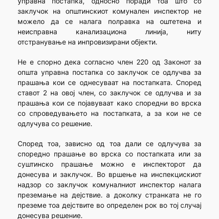
управна постапка, односно поради тоа што со
заклучок на општинскиот комунален инспектор не
можело да се налага полравка на оштетена и
неисправна канализациона линија, ниту
отстранување на инпровизирани објекти.
Не е спорно дека согласно член 220 од Законот за
општа управна постапка со заклучок се одлучва за
прашања кои се однесуваат на постапката. Според
ставот 2 на овој член, со заклучок се одлучва и за
прашања кои се појавуваат како споредни во врска
со спроведувањето на постапката, а за кои не се
одлучува со решение.
Според тоа, зависно од тоа дали се одлучува за
споредно прашање во врска со постапката или за
суштинско прашање можно е инспекторот да
донесува и заклучок. Во вршење на инспекцискиот
надзор со заклучок комуналниот инспектор налага
преземање на дејствие. а доколку странката не го
преземе тоа дејствите во определен рок во тој случај
донесува решение.