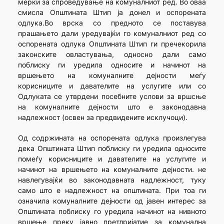
мерки за спроведување на комуналниот ред. Во оваа
смисла Општината Штип ја донел и оспорената
одлука.Во врска со предното се поставува
прашањето дали уредувајќи го комуналниот ред со
оспорената одлука Општината Штип ги пречекорила
законските овластувања, односно дали само
поблиску ги уредила односите и начинот на
вршењето на комуналните дејности меѓу
корисниците и давателите на услугите или со
Одлуката се утврдени посебните услови за вршсње
на комуналните дејности што е законодавна
надлежност (освен за предвидените исклучоци).
Од содржината на оспорената одлука произлегува
дека Општината Штип поблиску ги уредила односите
помеѓу корисниците и давателите на услугите и
начинот на вршењето на комуналните дејности. не
навлегувајќи во законодавната надлежност, туку
само што е надлежност на општината. При тоа ги
означила комуналните дејности од јавен интерес за
Општината поблиску го уредила начинот на нивното
вршење преку јавно претлријатие за комунална