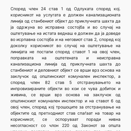
Според член 24 став 1 од Одлуката според кој.
корисникот на услугата е должен канализационата
линија од станбениот објект до приклучната шахта да
ја одржуна во исправна состојба и во случај на
оштетување на истата веднаш е должен да ја доведе
во исрпавна состојба и на неговиот став 2, според кој
доколку корисникот во случај на оштетување на
линијата не постапи според ставот 1 на овој член,
поправката на оштетената и неисправна
канализациона линија од приклучната шахта до
станбениот и деловниот објект се врши врз основа на
заклучок од општинскиот комунален инспектор, а
според член 82 став 5 отстранувањето на
инпровизираните објекти во кои се чува добиток и
живина, се врши врз основа на заклучок од
општинскиот комунален инспектор и на ставот 6 од
овој член, според кој трошоците за отстранување на
објектите од претходниот став спаѓаат на товар на
корисникот, се оспоруваат поради нивна
несогласност со члон 220 од Законот за општа