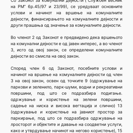
Со Законот за комунални дејности (“Службен весник
на РМ” 6р.45/97 и 23/99), се уредуваат основните
услови и начинот на вршење на комуналните
дејности, финансирањето на комуналните дејности и
други прашања од значење за комуналните дејности.
Во членот 2 од Законот е предвидено дека вршењото
на комунални дејности е од јавен интерес, а во членот
3, исго од овој закон, се определени комуналните
дејности во смисла на овој закон.
Според член 6 од Законот, посебните услови и
начинот на вршење на комуналните дејности од член
3 на овој закон, освен од точките 9 (одржување на
паркови и зеленило, парк-шуми, водни и рекреативни
површини, под што се подразбира подигање.
одржување и користење на зелени површини,
садење на ниска и висока вегтација и слично) 13
(одржување и користење на јавниот простор за
паркирање, под што се подразбира одржување на
лросторот и објектите и давање на соодветни услуги,
како и утврдување начинот на негово користење), 15