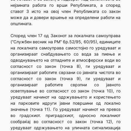
нејзината работа го врши Републиката, а според
ставот 3 исто на овој член Републиката со закон
може да и довери вршење на определени работи на
општината.
Според член 17 од Законот за локалната самоуправа
(“Службен весник на РМ” 6р.52/95, 60/95), единиците
на локалната самоуправа самостојно го уредуваат и
организираат снабдувањето со вода за пиење и
одводнувањето на отпадните и атмосферски води во
согласност со закон (точка 8), ги уредуваат и
организираат работите сврзани со јавната чистота во
согласност со закон (точка 9), ги уредуваат и
организираат работите сврзпни со јавното
осветлување во согласност со закон (точка 10), го
уредуваат начинот на одржувањето и користењето
на парковите идруги јавни површини од локално
значење (точка 11). Го уредуваат начинот на превоз
во градскиот. приградскиот, односно локалниот
сообраќај во согласност со закон (точка 12), го
уредуваат одржувањето на уличната сигнализација