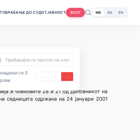
Т
ОБРАЌАЊЕ ДО СУДОТ
ЈАВНОСТ
MK
SQ
EN
BCCF
најдени се 0
орови
ија и членовите 28 и 21 од Деловникот на
 на седницата одржана на 24 јануари 2001