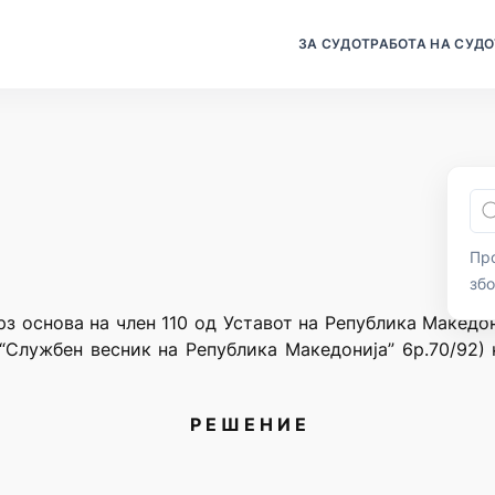
ЗА СУДОТ
РАБОТА НА СУДО
Про
зб
рз основа на член 110 од Уставот на Република Македон
“Службен весник на Република Македонија” 6р.70/92)
Р Е Ш Е Н И Е