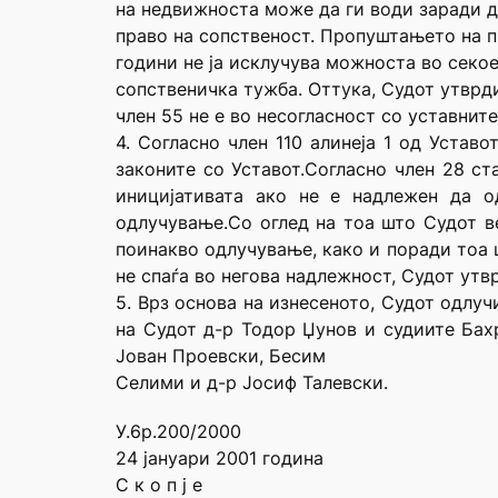
на недвижноста може да ги води заради 
право на сопственост. Пропуштањето на п
години не ја исклучува можноста во секое
сопственичка тужба. Оттука, Судот утврд
член 55 не е во несогласност со уставните
4. Согласно член 110 алинеја 1 од Устав
законите со Уставот.Согласно член 28 ст
иницијативата ако не е надлежен да о
одлучување.Со оглед на тоа што Судот ве
поинакво одлучување, како и поради тоа 
не спаѓа во негова надлежност, Судот утв
5. Врз основа на изнесеното, Судот одлуч
на Судот д-р Тодор Џунов и судиите Бах
Јован Проевски, Бесим
Селими и д-р Јосиф Талевски.
У.6р.200/2000
24 јануари 2001 година
С к о п ј е