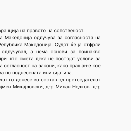
аранција на правото на сопственост.
ка Македонија одлучува за согласноста на
Република Македонија, Судот ќе ја отфрли
 одлучувал, а нема основи за поинакво
при што смета дека не постојат услови за
а согласност на закони, како прашање кое
ва по поднесената иницијатива.
удот го донесе во состав од претседателот
јмен Михајловски, д-р Милан Недков, д-р