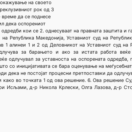
докажување на своето
реклузивниот рок од 3
 време да се поднесе
ил дека оспорениот
 одредби кои се 2. однесуваат на правната заштита и г
от на Република Македонија, Уставниот суд на Републи
ав 1 алинеи 1 и 2 од Деловникот на Уставниот суд на 
длучува за барањето и ако за истата работа веќе
ќе одлучувал за уставноста на оспорената одредба, 
што со иницијативата се бара оценување на меѓусебнат
рди дека не постојат процесни претпоставки да одлучу
и како во точката 1 од ова решение. 6. Ова решение С
ри Исљами, д-р Никола Крлески, Олга Лазова, д-р Сто