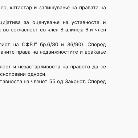
мер, катастар и запишување на правата на
цијатива за оценување на уставноста и
 во согласност со член 8 алинеја 6 и член
лист на СФРЈ” бр.6/80 и 36/90). Според
шаните права на недвижностите и враќање
ност и незастарливоста на правото да се
осноправни односи.
ставноста на членот 55 од Законот. Според