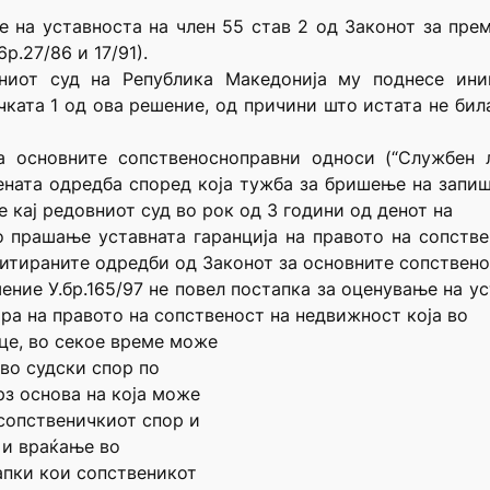
 на уставноста на член 55 став 2 од Законот за пре
.27/86 и 17/91).
вниот суд на Република Македонија му поднесе ини
ката 1 од ова решение, од причини што истата не била
а основните сопственосноправни односи (“Службен 
рената одредба според која тужба за бришење на запи
 кај редовниот суд во рок од 3 години од денот на
 прашање уставната гаранција на правото на сопстве
итираните одредби од Законот за основните сопствен
ение У.бр.165/97 не повел постапка за оценување на у
ра на правото на сопственост на недвижност која во
ице, во секое време може
во судски спор по
рз основа на која може
 сопственичкиот спор и
 и враќање во
апки кои сопственикот