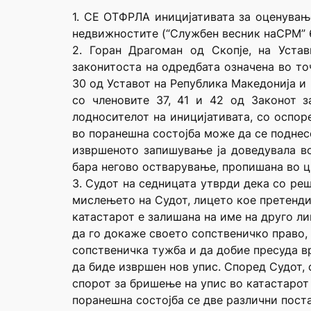
1. СЕ ОТФРЛА иницијативата за оценување
недвижностите (“Службен весник наСРМ” 6р
2. Горан Драгоман од Скопје, на Уста
законитоста на одредбата означена во точ
30 од Уставот на Република Македонија и
со членовите 37, 41 и 42 од Законот з
лодносителот на иницијативата, со оспо
во поранешна состојба може да се поднесе
извршеното запишување ја доведувала во
бара негово остварување, пропишана во ц
3. Судот на седницата утврди дека со реш
мислењето на Судот, лицето кое претенди
катастарот е залишана на име на друго л
да го докаже своето сопственичко право, 
сопственичка тужба и да добие пресуда в
да биде извршен нов упис. Според Судот,
спорот за бришење на упис во катастарот
поранешна состојба се две различни пост