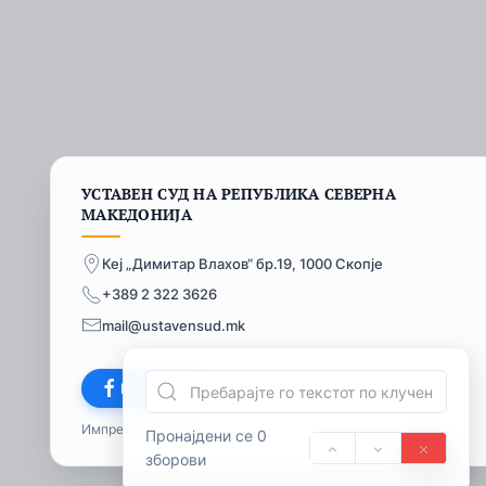
УСТАВЕН СУД НА РЕПУБЛИКА СЕВЕРНА
МАКЕДОНИЈА
Кеј „Димитар Влахов“ бр.19, 1000 Скопје
+389 2 322 3626
mail@ustavensud.mk
Facebook
Импресум
© 2026
Пронајдени се 0
зборови