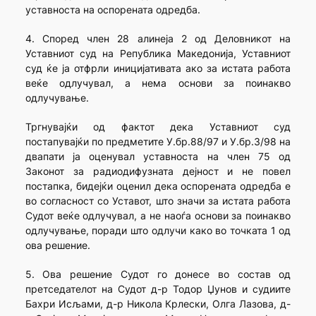
уставноста на оспорената одредба.
4. Според член 28 алинеја 2 од Деловникот на
Уставниот суд на Република Македонија, Уставниот
суд ќе ја отфрли иницијативата ако за истата работа
веќе одлучувал, а нема основи за поинакво
одлучување.
Тргнувајќи од фактот дека Уставниот суд
постапувајќи по предметите У.бр.88/97 и У.бр.3/98 на
двапати ја оценувал уставноста на член 75 од
Законот за радиодифузната дејност и не повел
постапка, бидејќи оценил дека оспорената одредба е
во согласност со Уставот, што значи за истата работа
Судот веќе одлучувал, а не наоѓа основи за поинакво
одлучување, поради што одлучи како во точката 1 од
ова решение.
5. Ова решение Судот го донесе во состав од
претседателот на Судот д-р Тодор Џунов и судиите
Бахри Исљами, д-р Никола Крлески, Олга Лазова, д-