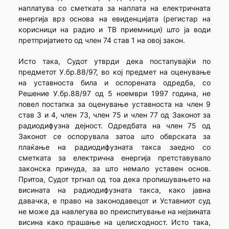
наплатува со сметката за наплата на електричната
енергија врз основа на евиденцијата (регистар на
корисници на радио и ТВ приемници) што ја води
претпријатието од член 74 став 1 на овој закон.
Исто така, Судот утврди дека постапувајќи по
предметот У.бр.88/97, во кој предмет на оценување
на уставноста била и оспорената одредба, со
Решение У.бр.88/97 од 5 ноември 1997 година, не
повел постапка за оценување уставноста на член 9
став 3 и 4, член 73, член 75 и член 77 од Законот за
радиодифузна дејност. Одредбата на член 75 од
Законот се оспорувала затоа што обврската за
плаќање на радиодифузната такса заедно со
сметката за електрична енергија претставувало
законска принуда, за што немало уставен основ.
Притоа, Судот тргнал од тоа дека пропишувањето на
висината на радиодифузната такса, како јавна
давачка, е право на законодавецот и Уставниот суд
не може да навлегува во преиспитување на нејзината
висина како прашање на целисходност. Исто така,