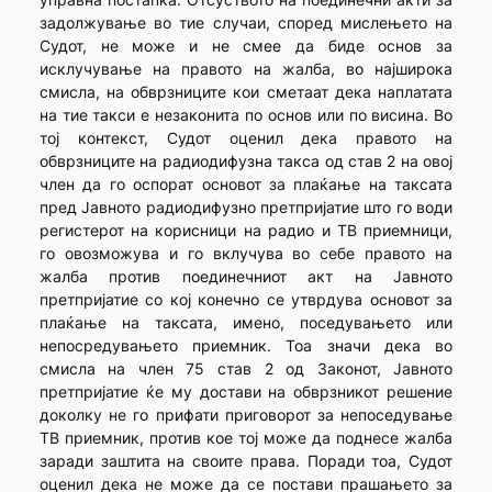
задолжување во тие случаи, според мислењето на
Судот, не може и не смее да биде основ за
исклучување на правото на жалба, во најширока
смисла, на обврзниците кои сметаат дека наплатата
на тие такси е незаконита по основ или по висина. Во
тој контекст, Судот оценил дека правото на
обврзниците на радиодифузна такса од став 2 на овој
член да го оспорат основот за плаќање на таксата
пред Јавното радиодифузно претпријатие што го води
регистерот на корисници на радио и ТВ приемници,
го овозможува и го вклучува во себе правото на
жалба против поединечниот акт на Јавното
претпријатие со кој конечно се утврдува основот за
плаќање на таксата, имено, поседувањето или
непосредувањето приемник. Тоа значи дека во
смисла на член 75 став 2 од Законот, Јавното
претпријатие ќе му достави на обврзникот решение
доколку не го прифати приговорот за непоседување
ТВ приемник, против кое тој може да поднесе жалба
заради заштита на своите права. Поради тоа, Судот
оценил дека не може да се постави прашањето за