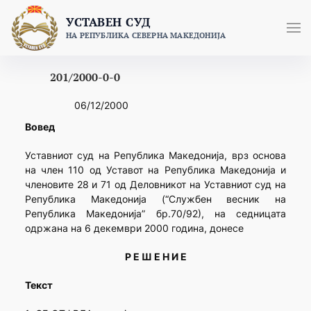
Skip
УСТАВЕН СУД
to
НА РЕПУБЛИКА СЕВЕРНА МАКЕДОНИЈА
content
201/2000-0-0
06/12/2000
Вовед
Уставниот суд на Република Македонија, врз основа
на член 110 од Уставот на Република Македонија и
членовите 28 и 71 од Деловникот на Уставниот суд на
Република Македонија (“Службен весник на
Република Македонија” бр.70/92), на седницата
одржана на 6 декември 2000 година, донесе
Р Е Ш Е Н И Е
Текст