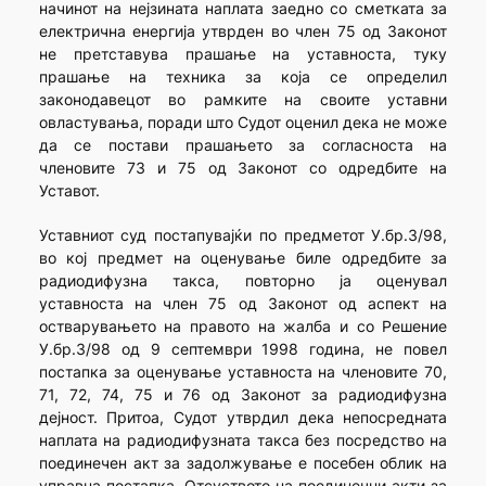
начинот на нејзината наплата заедно со сметката за
електрична енергија утврден во член 75 од Законот
не претставува прашање на уставноста, туку
прашање на техника за која се определил
законодавецот во рамките на своите уставни
овластувања, поради што Судот оценил дека не може
да се постави прашањето за согласноста на
членовите 73 и 75 од Законот со одредбите на
Уставот.
Уставниот суд постапувајќи по предметот У.бр.3/98,
во кој предмет на оценување биле одредбите за
радиодифузна такса, повторно ја оценувал
уставноста на член 75 од Законот од аспект на
остварувањето на правото на жалба и со Решение
У.бр.3/98 од 9 септември 1998 година, не повел
постапка за оценување уставноста на членовите 70,
71, 72, 74, 75 и 76 од Законот за радиодифузна
дејност. Притоа, Судот утврдил дека непосредната
наплата на радиодифузната такса без посредство на
поединечен акт за задолжување е посебен облик на
управна постапка. Отсуството на поединечни акти за