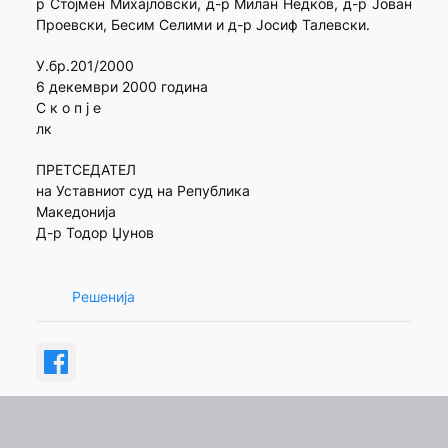
р Стојмен Михајловски, д-р Милан Недков, д-р Јован
Проевски, Бесим Селими и д-р Јосиф Талевски.
У.бр.201/2000
6 декември 2000 година
С к о п ј е
лк
ПРЕТСЕДАТЕЛ
на Уставниот суд на Република
Македонија
Д-р Тодор Џунов
Решенија