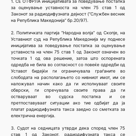
1. СЕ ОТФРЛА иницијативата за поведување постапка
за оценување уставноста на член 75 став 1 од
Законот за радиодифузната дејност (“Службен весник
на Република Македонија” бр.20/97).
2. Политичката партија “Народна волја” од Скопје, на
Уставниот суд на Република Македонија му поднесе
иницијатива за поведување постапка за оценување
уставноста на член 75 став 1 од Законот означен во
точката 1 од ова решение, затоа што оспорената
одредба не била во согласност со повеќе одредби од
Уставот бидејќи ги ограничувала граѓаните во
слободата на располагањето со нивниот имот, им се
наложувал начин како да ги исполнуваат своите
обврски, ги спречувала своите права да ги
остваруваат во судска постапка и се
претпоставуваат ситуации ако тие одбијат да ја
платат радиодифузната такса заедно со сметката за
електрична енергија.
3. Судот на седницата утврди дека според член 75
став 1 од Законот, радиодифузната такса се