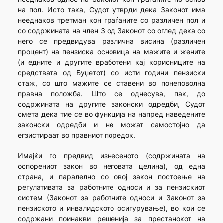
на пол. Исто така, Судот утврди дека Законот има
нееднаков третман кон граѓаните со различен пол и
со содржината на член 3 од Законот со оглед дека со
него се предвидува различна висина (различен
процент) на пензиска основица на мажите и жените
(и едните и другите вработени кај корисниците на
средствата од Буџетот) со исти години пензиски
стаж, со што мажите се ставени во понеповолна
правна положба. Што се однесува, пак, до
содржината на другите законски одредби, Судот
смета дека тие се во функција на напред наведените
законски одредби и не можат самостојно да
егзистираат во правниот поредок.
Имајќи го предвид изнесеното (содржината на
оспорениот закон во неговата целина), од една
страна, и паралелно со овој закон постоење на
регулативата за работните односи и за пензискиот
систем (Законот за работните односи и Законот за
пензиското и инвалидското осигурување), во кои се
содржани поинакви решенија за престанокот на