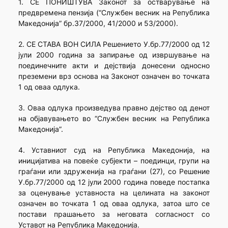
1. СЕ ПОНИШТУВА Законот за остварување на
предвремена пензија (“Службен весник на Република
Македонија” бр.37/2000, 41/2000 и 53/2000).
2. СЕ СТАВА ВОН СИЛА Решението У.бр.77/2000 од 12
јули 2000 година за запирање од извршување на
поединечните акти и дејствија донесени односно
преземени врз основа на Законот означен во точката
1 од оваа одлука.
3. Оваа одлука произведува правно дејство од денот
на објавувањето во “Службен весник на Република
Македонија”.
4. Уставниот суд на Република Македонија, на
иницијатива на повеќе субјекти – поединци, групи на
граѓани или здруженија на граѓани (27), со Решение
У.бр.77/2000 од 12 јули 2000 година поведе постапка
за оценување уставноста на целината на законот
означен во точката 1 од оваа одлука, затоа што се
постави прашањето за неговата согласност со
Уставот на Република Македонија.