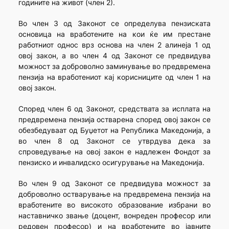
годините на живот (член 2).
Во член 3 од Законот се определува пензиската
основица на вработените на кои ќе им престане
работниот однос врз основа на член 2 алинеја 1 од
овој закон, а во член 4 од Законот се предвидува
можност за доброволно заминување во предвремена
пензија на вработениот кај корисниците од член 1 на
овој закон.
Според член 6 од Законот, средствата за исплата на
предвремена пензија остварена според овој закон се
обезбедуваат од Буџетот на Република Македонија, а
во член 8 од Законот се утврдува дека за
спроведување на овој закон е надлежен Фондот за
пензиско и инвалидско осигурување на Македонија.
Во член 9 од Законот се предвидува можност за
доброволно остварување на предвремена пензија на
вработените во високото образование избрани во
наставничко звање (доцент, вонреден професор или
редовен професор) и на вработените во јавните