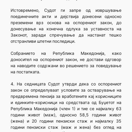
Истовремено, Судот ги запре од извршување
поединечните акти и дејствија донесени односно
преземени врз основа на оспорениот закон, до
донесување на конечна одлука за уставноста на
Законот, заради спречување да настанат тешко
отстранливи штетни последици.
Собранието на Република Македонија, како
доносител на оспорениот закон, не достави одговор
на наводите содржани во решението за поведување
на постапката.
4. На седницата Судот утврди дека со оспорениот
закон се определуваат условите за остварување на
предвремена пензија за вработените кај корисниците
и единките-корисници на средствата од Буџетот на
Република Македонија (член 1) и тие се најмалку 63
години живот (маж), односно 58,5 години живот
(жена) и 20 години пензиски стаж и најмалку 35
години пензиски стаж (маж и жена) без оглед на