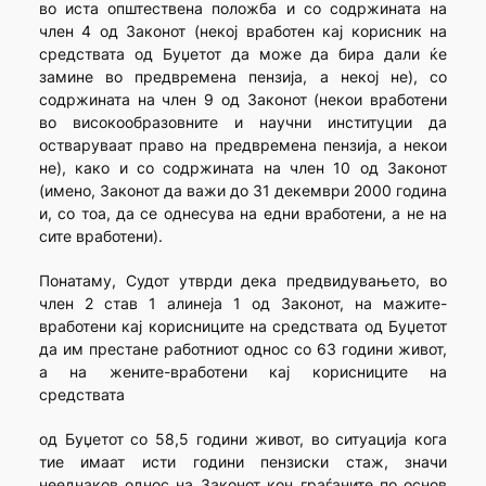
во иста општествена положба и со содржината на
член 4 од Законот (некој вработен кај корисник на
средствата од Буџетот да може да бира дали ќе
замине во предвремена пензија, а некој не), со
содржината на член 9 од Законот (некои вработени
во високообразовните и научни институции да
остваруваат право на предвремена пензија, а некои
не), како и со содржината на член 10 од Законот
(имено, Законот да важи до 31 декември 2000 година
и, со тоа, да се однесува на едни вработени, а не на
сите вработени).
Понатаму, Судот утврди дека предвидувањето, во
член 2 став 1 алинеја 1 од Законот, на мажите-
вработени кај корисниците на средствата од Буџетот
да им престане работниот однос со 63 години живот,
а на жените-вработени кај корисниците на
средствата
од Буџетот со 58,5 години живот, во ситуација кога
тие имаат исти години пензиски стаж, значи
нееднаков однос на Законот кон граѓаните по основ