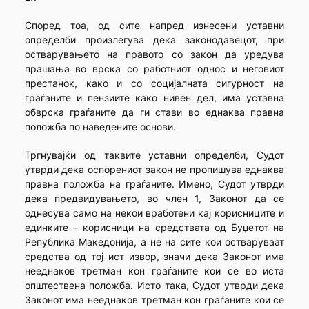
Според тоа, од сите напред изнесени уставни
определби произлегува дека законодавецот, при
остварувањето на правото со закон да уредува
прашања во врска со работниот однос и неговиот
престанок, како и со социјалната сигурност на
граѓаните и пензиите како нивен дел, има уставна
обврска граѓаните да ги стави во еднаква правна
положба по наведените основи.
Тргнувајќи од таквите уставни определби, Судот
утврди дека оспорениот закон не пропишува еднаква
правна положба на граѓаните. Имено, Судот утврди
дека предвидувањето, во член 1, Законот да се
однесува само на некои вработени кај корисниците и
единките – корисници на средствата од Буџетот на
Република Македонија, а не на сите кои остваруваат
средства од тој ист извор, значи дека Законот има
нееднаков третман кон граѓаните кои се во иста
општествена положба. Исто така, Судот утврди дека
Законот има нееднаков третман кон граѓаните кои се