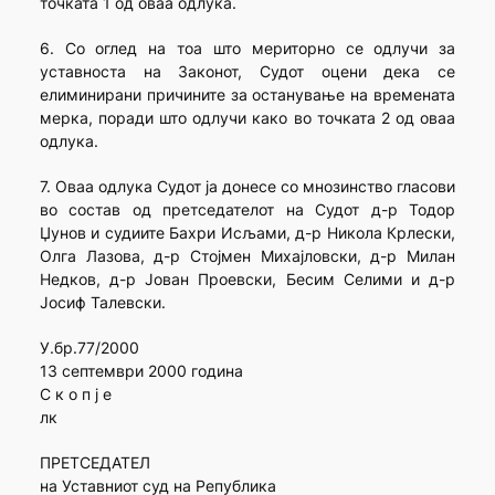
точката 1 од оваа одлука.
6. Со оглед на тоа што мериторно се одлучи за
уставноста на Законот, Судот оцени дека се
елиминирани причините за останување на времената
мерка, поради што одлучи како во точката 2 од оваа
одлука.
7. Оваа одлука Судот ја донесе со мнозинство гласови
во состав од претседателот на Судот д-р Тодор
Џунов и судиите Бахри Исљами, д-р Никола Крлески,
Олга Лазова, д-р Стојмен Михајловски, д-р Милан
Недков, д-р Јован Проевски, Бесим Селими и д-р
Јосиф Талевски.
У.бр.77/2000
13 септември 2000 година
С к о п ј е
лк
ПРЕТСЕДАТЕЛ
на Уставниот суд на Република