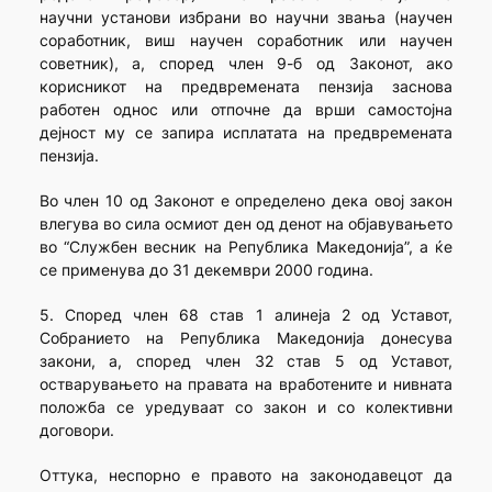
научни установи избрани во научни звања (научен
соработник, виш научен соработник или научен
советник), а, според член 9-б од Законот, ако
корисникот на предвремената пензија заснова
работен однос или отпочне да врши самостојна
дејност му се запира исплатата на предвремената
пензија.
Во член 10 од Законот е определено дека овој закон
влегува во сила осмиот ден од денот на објавувањето
во “Службен весник на Република Македонија”, а ќе
се применува до 31 декември 2000 година.
5. Според член 68 став 1 алинеја 2 од Уставот,
Собранието на Република Македонија донесува
закони, а, според член 32 став 5 од Уставот,
остварувањето на правата на вработените и нивната
положба се уредуваат со закон и со колективни
договори.
Оттука, неспорно е правото на законодавецот да