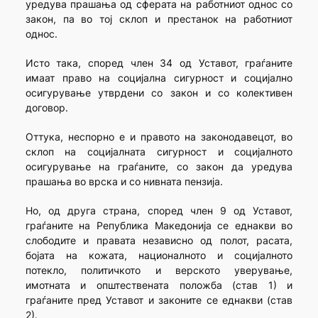
уредува прашања од сферата на работниот однос со
закон, па во тој склоп и престанок на работниот
однос.
Исто така, според член 34 од Уставот, граѓаните
имаат право на социјална сигурност и социјално
осигурување утврдени со закон и со колективен
договор.
Оттука, неспорно е и правото на законодавецот, во
склоп на социјалната сигурност и социјалното
осигурување на граѓаните, со закон да уредува
прашања во врска и со нивната пензија.
Но, од друга страна, според член 9 од Уставот,
граѓаните на Република Македонија се еднакви во
слободите и правата независно од полот, расата,
бојата на кожата, националното и социјалното
потекло, политичкото и верското уверување,
имотната и општествената положба (став 1) и
граѓаните пред Уставот и законите се еднакви (став
2).