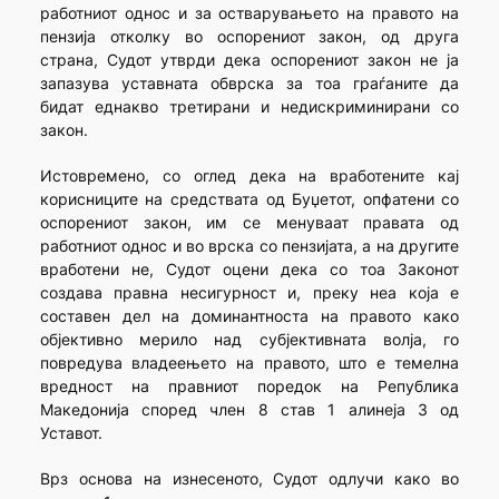
работниот однос и за остварувањето на правото на
пензија отколку во оспорениот закон, од друга
страна, Судот утврди дека оспорениот закон не ја
запазува уставната обврска за тоа граѓаните да
бидат еднакво третирани и недискриминирани со
закон.
Истовремено, со оглед дека на вработените кај
корисниците на средствата од Буџетот, опфатени со
оспорениот закон, им се менуваат правата од
работниот однос и во врска со пензијата, а на другите
вработени не, Судот оцени дека со тоа Законот
создава правна несигурност и, преку неа која е
составен дел на доминантноста на правото како
објективно мерило над субјективната волја, го
повредува владеењето на правото, што е темелна
вредност на правниот поредок на Република
Македонија според член 8 став 1 алинеја 3 од
Уставот.
Врз основа на изнесеното, Судот одлучи како во