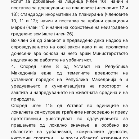
испит за добивање на лиценца (член 16); начин и
постапка за доенсување на плановите (членовите 17 и
18); стандарди инормативи за планирање (членовите
10, 11 и 12); начин и постапка за урбани санациони
мерки (член 11) и начин на користење на неизградено
градежно земјиште (член 26).
Во член 39 од Законот е предвидено дека надзор на
спроведувањето на овој закон како и на прописите
донесени врз основа на него врши Министерството
надлежно за работите на урбанизмот.
4. Според член 8 од Уставот на Република
Македонија една од темелните вредности на
уставниот поредок на Република Македонија е и
уредувањето и хуманизацијата на просторот и
заштита и напредувањето на животната средина и на
природата.
Според член 115 од Уставот во единиците на
локалната самоуправа граѓаните непосредно и преку
претставници учествуваат во одлучувањето за
прашањата од локално значење, а особено во
областите на урбанизмот, комуналните дејности,
културни, спортски … и други области) утврдени со