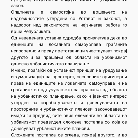
закон.
Општината е самостојна во вршењето на
надлежностите утврдени со Уставот и законот, а
надзорот над законитоста на нејзинатаа работа го
врши Републиката.
Од наведената уставна одредба произлегува дека во
единиците на локалната самоурпава граѓаните
непосредно и преку претставници учествуваат покрај
другото и за прашања од областа на урбанизмот
односно урбанистичкото планирање.
Имено, поаѓајќи од уставниот принцип на уредување
и хуманизација на просторот, оссновните оригинерни
права на единиците на локалната самоуправа и на
граѓаните во одлучувањето за прашања од областа
на урбанистичко планирање, како и јавниот интерес
утврден за изработувањето и донесувањето на
просторните и урбанистички планови, законодавецот
имај?и ги предвид сите овие елементи во областа на
урбанизмот предвидел сложена постапка со која се
донесуваат урбанистичките планови.
Сложената постапка се огледа, покрај другото, и во