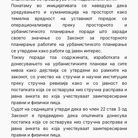
Понатаму во иницијативата се наведува дека
уредувањето и хуманизација на просторот како
темелна вредност на уставниот поредок се
операционализира преку просторното и
урбанистичкото планирање поради што заради
своето значење со Законот за просторното
планирање работите на урбанистичкото планирање
се утврдени како работи од јавен интерес.
Токму поради тоа содржината, изработката и
донесувањето на урбанистичките планови на сите
нивоа како дејствија се утврдени во рамките на
законот, со учество на стручни и научни институции
преку стручна ревизија како и со јавност во
постапката која се остварува низ стручна расправа и
јавна анкета во која учествуваат заинтересирани
правни и физички лица.
Судот на седницата утврди дека во член 22 став 3 од
Законот е предвидено дека општината донесува
постапка која се остварува низ стручна расправа и
јавна анкета во која учествуваат заинтересирани
правни и физички лица.