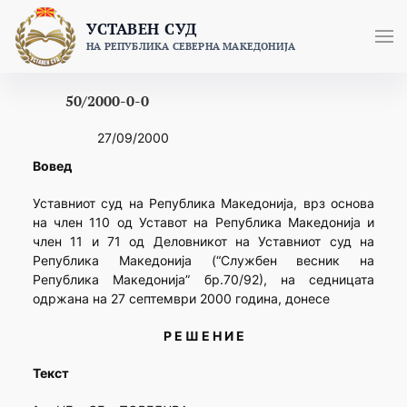
Skip
УСТАВЕН СУД
to
НА РЕПУБЛИКА СЕВЕРНА МАКЕДОНИЈА
content
50/2000-0-0
27/09/2000
Вовед
Уставниот суд на Република Македонија, врз основа
на член 110 од Уставот на Република Македонија и
член 11 и 71 од Деловникот на Уставниот суд на
Република Македонија (“Службен весник на
Република Македонија” бр.70/92), на седницата
одржана на 27 септември 2000 година, донесе
Р Е Ш Е Н И Е
Текст