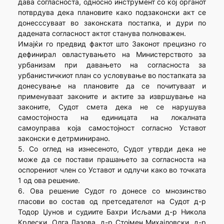
дава согласноста, односно инструмент со кој органот
потврдува дека плановите како подзаконски акт се
донесссуваат во законската постапка, и дури по
дадената согласност актот станува полноважен.
Имајќи го предвид фактот што Законот прецизно го
дефинирал овластувањето на Министерството за
урбанизам при давањето на согласноста за
урбанистичкиот план со условување во постапката за
донесување на плановите да се почитуваат и
применуваат законите и актите за извршување на
законите, Судот смета дека не се нарушува
самостојноста на единицата на локалната
самоуправа која самостојност согласно Уставот
законски е детрминирано.
5. Со оглед на изнесеното, Судот утврди дека не
може да се постави прашањето за согласноста на
оспорениот член со Уставот и одлучи како во точката
1 од ова решение.
6. Ова решение Судот го донесе со мнозинство
гласови во состав од претседателот на Судот д-р
Тодор Џунов и судиите Бахри Исљами д-р Никола
Крлески, Олга Лазова, д-р Стојмен Михајловски, д-р