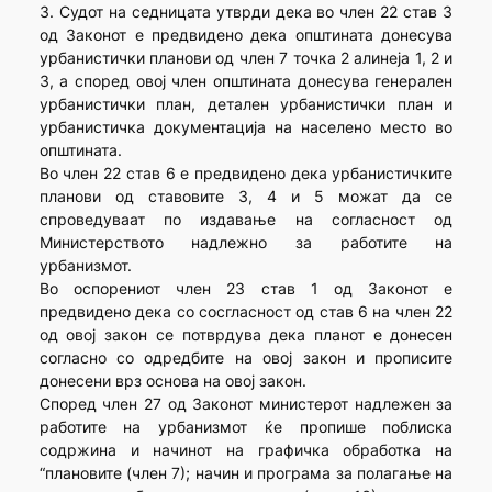
3. Судот на седницата утврди дека во член 22 став 3
од Законот е предвидено дека општината донесува
урбанистички планови од член 7 точка 2 алинеја 1, 2 и
3, а според овој член општината донесува генерален
урбанистички план, детален урбанистички план и
урбанистичка документација на населено место во
општината.
Во член 22 став 6 е предвидено дека урбанистичките
планови од ставовите 3, 4 и 5 можат да се
спроведуваат по издавање на согласност од
Министерството надлежно за работите на
урбанизмот.
Во оспорениот член 23 став 1 од Законот е
предвидено дека со сосгласност од став 6 на член 22
од овој закон се потврдува дека планот е донесен
согласно со одредбите на овој закон и прописите
донесени врз основа на овој закон.
Според член 27 од Законот министерот надлежен за
работите на урбанизмот ќе пропише поблиска
содржина и начинот на графичка обработка на
“плановите (член 7); начин и програма за полагање на