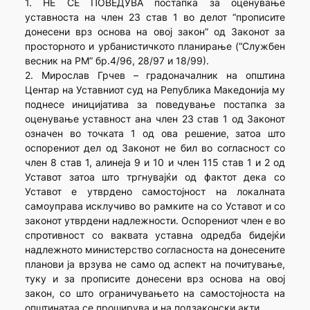
1. НЕ СЕ ПОВЕДУВА постапка за оценување
уставноста на член 23 став 1 во делот “прописите
донесени врз основа на овој закон” од Законот за
просторното и урбанистичкото планирање (“Службен
весник на РМ” бр.4/96, 28/97 и 18/99).
2. Мирослав Грчев – градоначалник на општина
Центар на Уставниот суд на Република Македонија му
поднесе иницијатива за поведување постапка за
оценување уставност ана член 23 став 1 од Законот
означен во точката 1 од ова решение, затоа што
оспорениот дел од Законот не бил во согласност со
член 8 став 1, алинеја 9 и 10 и член 115 став 1 и 2 од
Уставот затоа што тргнувајќи од фактот дека со
Уставот е утврдено самостојност на локалната
самоуправа исклучиво во рамките на со Уставот и со
законот утврдени надлежности. Оспорениот член е во
спротивност со ваквата уставна одредба бидејќи
надлежното министерство согласноста на донесените
планови ја врзува не само од аспект на почитување,
туку и за прописите донесени врз основа на овој
закон, со што ограничувањето на самостојноста на
општинатаа се проширува и на подзаконски акти.