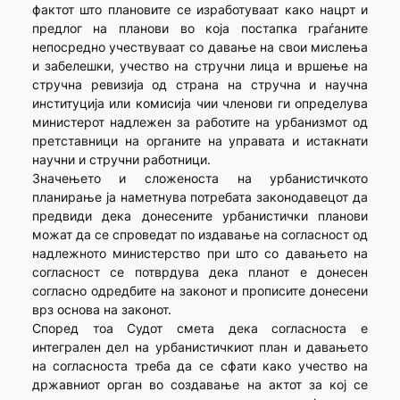
фактот што плановите се изработуваат како нацрт и
предлог на планови во која постапка граѓаните
непосредно учествуваат со давање на свои мислења
и забелешки, учество на стручни лица и вршење на
стручна ревизија од страна на стручна и научна
институција или комисија чии членови ги определува
министерот надлежен за работите на урбанизмот од
претставници на органите на управата и истакнати
научни и стручни работници.
Значењето и сложеноста на урбанистичкото
планирање ја наметнува потребата законодавецот да
предвиди дека донесените урбанистички планови
можат да се спроведат по издавање на согласност од
надлежното министерство при што со давањето на
согласност се потврдува дека планот е донесен
согласно одредбите на законот и прописите донесени
врз основа на законот.
Според тоа Судот смета дека согласноста е
интегрален дел на урбанистичкиот план и давањето
на согласноста треба да се сфати како учество на
државниот орган во создавање на актот за кој се