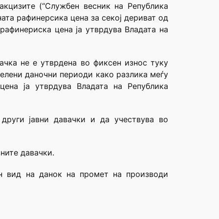
акцизите (“Службен весник на Република
ната рафинерсика цена за секој дериват од
 рафинериска цена ја утврдува Владата на
ачка не е утврдена во фиксен износ туку
делени даночни периоди како разлика меѓу
цена ја утврдува Владата на Република
други јавни давачки и да учествува во
вните давачки.
ен вид на данок на промет на производи