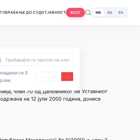
Т
ОБРАЌАЊЕ ДО СУДОТ
ЈАВНОСТ
MK
SQ
EN
BCCF
најдени се 0
орови
нија, член 70 од Деловникот на Уставниот
одржана на 12 јули 2000 година, донесе