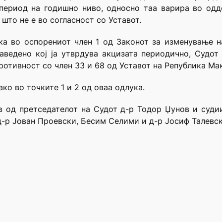
 период на годишно ниво, односно таа варира во одд
што не е во согласност со Уставот.
ека во оспорениот член 1 од Законот за изменување н
наведено кој ја утврдува акцизата периодично, Судот
противност со член 33 и 68 од Уставот на Република Ма
ко во точките 1 и 2 од оваа одлука.
в од претседателот на Судот д-р Тодор Џунов и суди
д-р Јован Проевски, Бесим Селими и д-р Јосиф Талевс