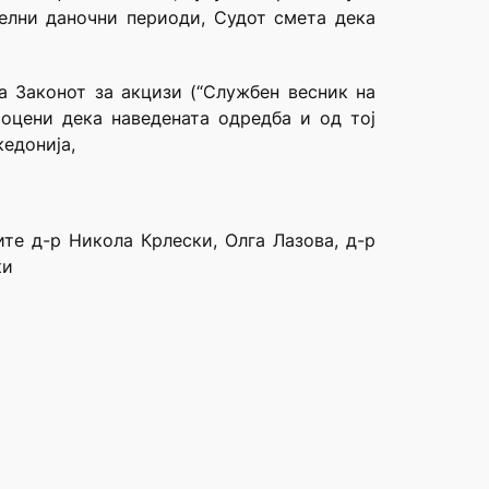
елни даночни периоди, Судот смета дека
а Законот за акцизи (“Службен весник на
 оцени дека наведената одредба и од тој
кедонија,
ите д-р Никола Крлески, Олга Лазова, д-р
ки