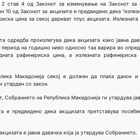
 2 став 4 од Законот за изменување на Законот за 
лен 10 од Законот за акцизите е предвидено дека “излез
риска цена за секој дериват плус акцизата. Излезната
та одредба произлегува дека акцизата како јавна дав
 период на годишно ниво односно таа варира во опре
дната рафинериска цена, а излезната рафинериска 
блика Македонија секој е должен да плаќа данок и 
н утврден со закон.
от, Собранието на Република Македонија ги утврдува ја
та е предвидено дека акццизата претставува посеб
кцизата е јавна давачка која ја утврдува Собранието.