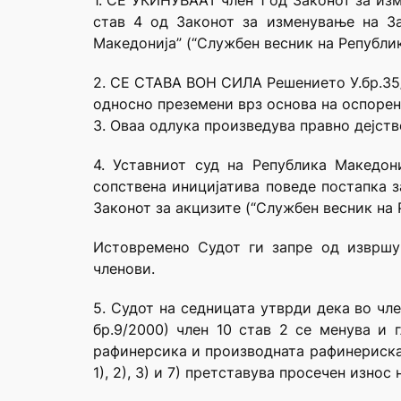
1. СЕ УКИНУВААТ член 1 од Законот за из
став 4 од Законот за изменување на За
Македонија” (“Службен весник на Републик
2. СЕ СТАВА ВОН СИЛА Решението У.бр.35/
односно преземени врз основа на оспорен
3. Оваа одлука произведува правно дејств
4. Уставниот суд на Република Македо
сопствена иницијатива поведе постапка з
Законот за акцизите (“Службен весник на Р
Истовремено Судот ги запре од извршу
членови.
5. Судот на седницата утврди дека во чл
бр.9/2000) член 10 став 2 се менува и 
рафинерсика и производната рафинериска 
1), 2), 3) и 7) претставува просечен изно