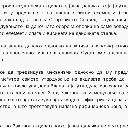
 произлегува дека акцизата е јавна давачка која ја у
о и утврдувањето на нивните битни елементи (обв
о закон од страна на Собранието. Според тоа даночнит
рдувањето на даночната обврска опфаќа не само вовед
ои елементи спаѓа и висината на даночната стапка.
 на јавната давачка односно на акцизата во конкретниот
а на просечниот износ на акцизата Судот смета дека н
о.
же да предвидува механизми односно да му предла
 меѓутоа самото утврдување на акцизата треба да 
в 4 произлегува дека Владата ја утврдува излезната 
те ставови на член 2 од Законот за изменување на 
ано е што претставува производна рафинериска цена, а 
ство, а што претставува излезна рафинериска цена, 
ај во Законот акцизата како јавна давачка не е утврде