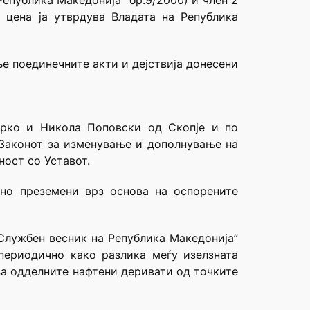
епублика Македонија” бр.9/2000) и член 2
 цена ја утврдува Владата на Република
е поединечните акти и дејствија донесени
арко и Никола Поповски од Скопје и по
д Законот за изменување и дополнување на
ност со Уставот.
но преземени врз основа на оспорените
“Службен весник на Република Македонија”
 периодично како разлика меѓу изелзната
за одделните нафтени деривати од точките