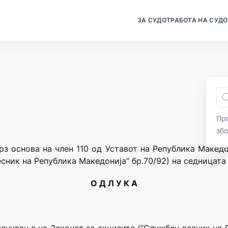
ЗА СУДОТ
РАБОТА НА СУДО
Про
зб
рз основа на член 110 од Уставот на Република Македо
сник на Република Македонија” бр.70/92) на седницата 
О Д Л У К А