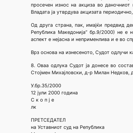
просечен износ на акциза во даночниот
Владата ја утврдува акцизата периодично, 
Од друга страна, пак, имајќи предвид д
Република Македонија” бр.9/2000) не е 
аспект е нејасна и неприменлива и е во с
Врз основа на изнесеното, Судот одлучи ка
8. Оваа одлука Судот ја донесе во соста
Стојмен Михајловски, д-р Милан Недков, 
У.бр.35/2000
12 јули 2000 година
С к о п ј е
лк
ПРЕТСЕДАТЕЛ
на Уставниот суд на Република