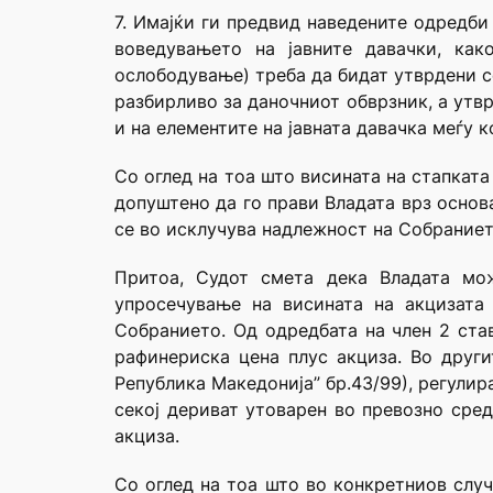
7. Имајќи ги предвид наведените одредби
воведувањето на јавните давачки, как
ослободување) треба да бидат утврдени с
разбирливо за даночниот обврзник, а утв
и на елементите на јавната давачка меѓу к
Со оглед на тоа што висината на стапката
допуштено да го прави Владата врз основ
се во исклучува надлежност на Собраниет
Притоа, Судот смета дека Владата мо
упросечување на висината на акцизата
Собранието. Од одредбата на член 2 ста
рафинериска цена плус акциза. Во други
Република Македонија” бр.43/99), регулир
секој дериват утоварен во превозно сред
акциза.
Со оглед на тоа што во конкретниов случ