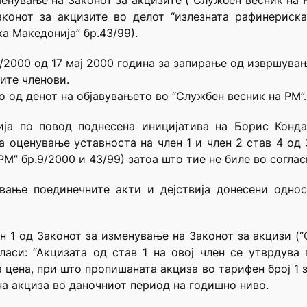
менување на Законот за акцизите (“Службен весник на Р
конот за акцизите во делот “излезната рафинериска
а Македонија” бр.43/99).
2000 од 17 мај 2000 година за запирање од извршувањ
ите членови.
о од денот на објавувањето во “Службен весник на РМ”.
нија по повод поднесена иницијатива на Борис Конд
а оценување уставноста на член 1 и член 2 став 4 о
М” бр.9/2000 и 43/99) затоа што тие не биле во соглас
вање поединечните акти и дејствија донесени однос
ен 1 од Законот за изменување на Законот за акцизи (
гласи: “Акцизата од став 1 на овој член се утврдува
цена, при што пропишаната акциза во тарифен број 1 
с на акциза во даночниот период на годишно ниво.