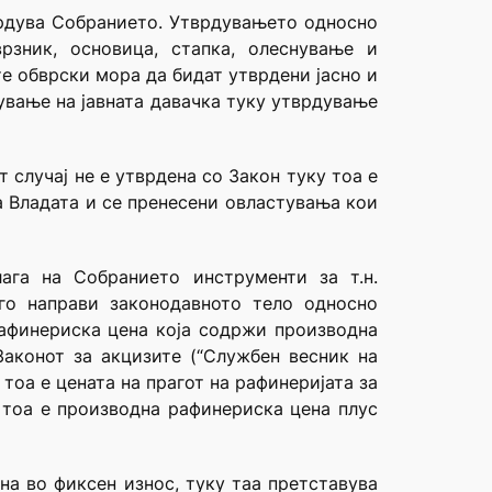
тврдува Собранието. Утврдувањето односно
рзник, основица, стапка, олеснување и
е обврски мора да бидат утврдени јасно и
ување на јавната давачка туку утврдување
 случај не е утврдена со Закон туку тоа е
а Владата и се пренесени овластувања кои
га на Собранието инструменти за т.н.
го направи законодавното тело односно
рафинериска цена која содржи производна
Законот за акцизите (“Службен весник на
тоа е цената на прагот на рафинеријата за
а тоа е производна рафинериска цена плус
на во фиксен износ, туку таа претставува