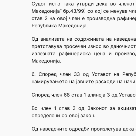
Судот исто така утврди дека во членот
Македонија” бр.43/99) со кој се менува ч
став 2 на овој член е производна рафине
Република Македонија.
Од анализата на содржината на наведена
претставува просечен износ во даночниот
излезната рафинериска цена и произво
Македонија.
6. Според член 33 од Уставот на Репу
намирувањето на јавните расходи на начи
Според член 68 став 1 алинеја 3 од Устав
Во член 1 став 2 од Законот за акциза
определени со овој закон.
Од наведените одредби произлегува дека а