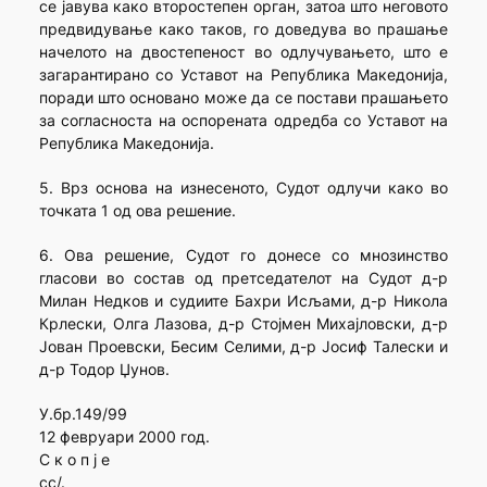
се јавува како второстепен орган, затоа што неговото
предвидување како таков, го доведува во прашање
начелото на двостепеност во одлучувањето, што е
загарантирано со Уставот на Република Македонија,
поради што основано може да се постави прашањето
за согласноста на оспорената одредба со Уставот на
Република Македонија.
5. Врз основа на изнесеното, Судот одлучи како во
точката 1 од ова решение.
6. Ова решение, Судот го донесе со мнозинство
гласови во состав од претседателот на Судот д-р
Милан Недков и судиите Бахри Исљами, д-р Никола
Крлески, Олга Лазова, д-р Стојмен Михајловски, д-р
Јован Проевски, Бесим Селими, д-р Јосиф Талески и
д-р Тодор Џунов.
У.бр.149/99
12 февруари 2000 год.
С к о п ј е
сс/.