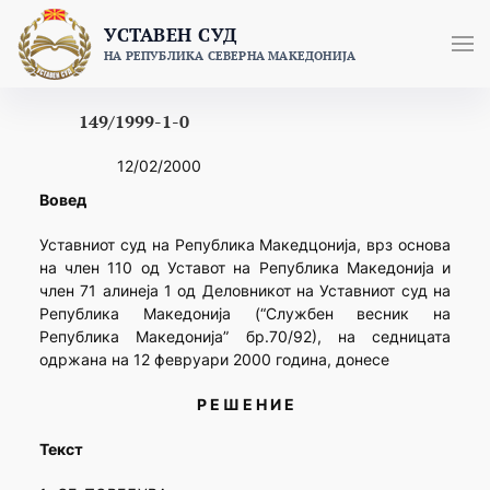
Skip
УСТАВЕН СУД
to
НА РЕПУБЛИКА СЕВЕРНА МАКЕДОНИЈА
content
149/1999-1-0
12/02/2000
Вовед
Уставниот суд на Република Македцонија, врз основа
на член 110 од Уставот на Република Македонија и
член 71 алинеја 1 од Деловникот на Уставниот суд на
Република Македонија (“Службен весник на
Република Македонија” бр.70/92), на седницата
одржана на 12 февруари 2000 година, донесе
Р Е Ш Е Н И Е
Текст