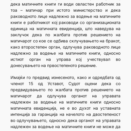
дека матичните книги ги води овластен работник за
тоа – матичар при истото министерство и дека
раководното лице надлежно за водење на матичните
книги е работникот кој раководи со организационата
единица на матичната евиденција, што наведува на
заклучок дека по жалбата против решението на
матичарот со кое се одбива склучувањето на бракот,
како второстепен орган, одлучува раководното лице
надлежно за водење на матичните книги, односно
истиот орган на управа кој учествувал во
донесувањето на првостепеното решение.
Имајќи го предвид изнесеното, како и одредбата од
членот 15 од Уставот, Судот оцени дека со
предвидувањето по жалбата против решението на
матичарот да одлучува органот на управата
надлежен за водење на матичните книги односно
матичната евиденција, не е во духот на уставната
интенција за гаранција на начелото на двостепеност
во одлучувањето, односно дека органот на управата
надлежен за водење на матичните книги не може да