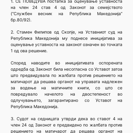
1. СЕ ПОВЕДУВА постапка за оценување уставноста
на член 24 став 4 од Законот за семејството
(“Службен весник на Република Македонија”
бр.80/92).
2. Стамен Филипов од Скопје, на Уставниот суд на
Република Македонија му поднесе иницијатива за
оценување уставноста на законот означен во точката
1 од ова решение.
Според наводите во иницијативата оспорената
одредба од Законот била несогласна со Уставот затоа
што предвидувала по жалбата против решението на
матичарот да решава органот на управата надлежен
за водење на матичните книги, со што се
повредувало начелото на двостепеност во
одлучувањето, загарантирано со Уставот на
Република Македонија.
3. Судот на седницата утврди дека во ставот 4 на
член 24 од Законот е предвидено по жалбата против
решението на матичарот да решава органот на