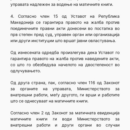
управата надлежен за водење на матичните книги.
4. Согласно член 15 од Уставот на Република
Македонија се гарантира правото на жалба против
поединечните правни акти донесени во постапка во
прв степен пред суд, управен орган или организација
или други институции што вршат јавни овластувања.
Од изнесената одредба произлегува дека Уставот го
гарантира правото на жалба против наведените акти,
со што го обезбедува начелото на двостепеност во
одлучувањето.
Од друга страна, пак, согласно член 116 од Законот
за органите на управата, Министерството за
внатрешни работи, меѓу другото, ги врши и работите
што се однесуваат на матичните книги.
Согласно член 2 од Законот за матичната евиденција
матичните книги ги води Министерството за
внатрешни работи и други органи во случаи