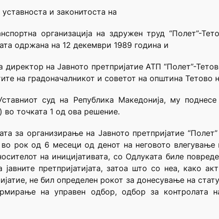
 уставноста и законитоста на
нспортна организација на здружен труд “Полет”-Тето
ата одржана на 12 декември 1989 година и
 директор на Јавното претпријатие АТП “Полет”-Тетов
ите на градоначалникот и советот на општина Тетово н
Уставниот суд на Република Македонија, му поднесе
) во точката 1 од ова решение.
та за организирање на Јавното претпријатие “Полет” 
и во рок од 6 месеци од денот на неговото влегување
дносителот на иницијативата, со Одлуката биле повреде
а јавните претпријатијата, затоа што со неа, како а
ијатие, не бил определен рокот за донесување на стат
ормирање на управен одбор, одбор за контролата н