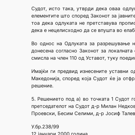
Судот, исто така, утврди дека оваа одлу
елементите што според Законот за јавните
тоа дека одлуката не претставува пропис
дека е нецелисходно да се впушта во ела
Во однос на Одлуката за разрешување н
донесена согласно Законот за локалната 
смисла на член 110 од Уставот, туку поеди
Имајќи ги предвид изнесените уставни о
Македонија, според која Судот ќе ја отф
решение.
5. Решението под а) во точката 1 Судот 
претседателот на Судот д-р Милан Недков
Проевски, Бесим Селими, д-р Јосиф Талев
У.бр.238/99
12 јануари 2000 година