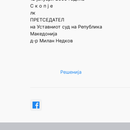
С к о п ј е
лк
ПРЕТСЕДАТЕЛ
на Уставниот суд на Република
Македонија
д-р Милан Недков
Решенија