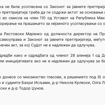
ка не била усогласена со Законот за јавните претпри
 претпријатија треба да ги содржи актот за основање н
 во смисла на член 110 од Уставот на Република Мак
борирање на прашањето за нејзиното усогласување со о
а Ристовски Маренко од должноста директор на Пре
самоуправа и Законот за јавните претпријатија, меѓу
нечен акт, за кој Судот не е надлежен да одлучува.
дредби како и одредбата од членот 28 алинеја 1 од Д
рли иницијативата ако не е надлежен да одлучува за б
го донесе со мнозинство гласови, а решението под б) о
 и судиите Бахри Исљами, д-р Никола Крлески, Олга Ла
ски и д-р Тодор Џунов.