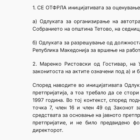
1. СЕ ОТФРЛА иницијативата за оценување
а) Одлуката за организирање на автотра
Собранието на општина Тетово, на седниц
б) Одлуката за разрешување од должноста
Република Македонија за вршење на работ
2. Маренко Ристовски од Гостивар, на 
законитоста на актите означени под а) и б
Според наводите во иницијативата Одлука
претпријатија, а тоа требало да се стор
1997 година. Во тој контекст, според по
точка 7, член 16 и член 49 од Законот з
средствата за основање на јавното претпр
претпријатие, и не било предвидено ф
директорот.