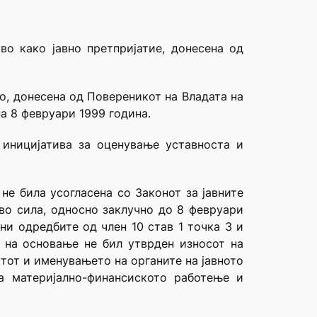
во како јавно претпријатие, донесена од
о, донесена од Повереникот на Владата на
а 8 февруари 1999 година.
 иницијатива за оценување уставноста и
не била усогласена со Законот за јавните
 во сила, односно заклучно до 8 февруари
ни одредбите од член 10 став 1 точка 3 и
кт на основање не бил утврден износот на
утот и именувањето на органите на јавното
а материјално-финансиското работење и