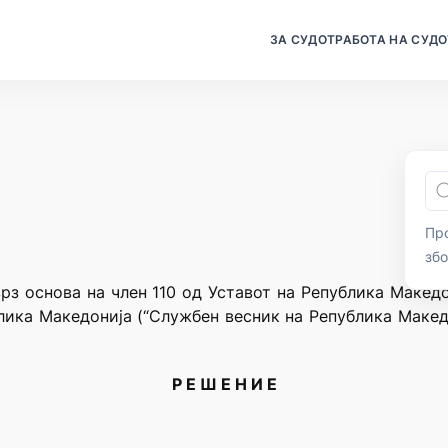
ЗА СУДОТ
РАБОТА НА СУДО
Про
зб
рз основа на член 110 од Уставот на Република Македони
лика Македонија (“Службен весник на Република Македо
Р Е Ш Е Н И Е