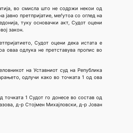
јатија, во смисла што не содржи некои од
а јавно претпријатие, меѓутоа со оглед на
едонија, туку основачки акт, Судот оцени
вој закон.
тпријатието, Судот оцени дека истата е
тоа оваа одлука не претставува пропис во
еловникот на Уставниот суд на Република
арањето, одлучи како во точката 1 од ова
д точката 1 Судот го донесе во состав од
зова, д-р Стојмен Михајловски, д-р Јован