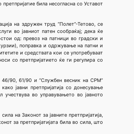
 претпријатие била несогласна со Уставот
ција на здружен труд “Полет”-Тетово, се
луги во јавниот патен сообраќај; дека ќе
остои од: превоз на патници во градски и
курзии), поправка и одржување на патни и
итетите и средствата кои се употребуваат
носи со претпријатието ќе ги регулира со
, 46/90, 61/90 и “Службен весник на СРМ”
 како јавни претпријатија со донесување
л учествува во управувањето во јавното
ила на Законот за јавните претпријатија,
нот за претпријатијата била во сила, што