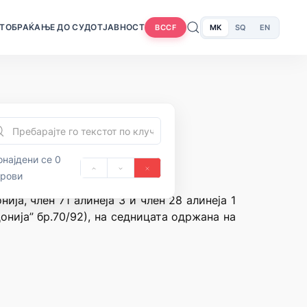
Т
ОБРАЌАЊЕ ДО СУДОТ
ЈАВНОСТ
MK
SQ
EN
BCCF
најдени се 0
орови
ја, член 71 алинеја 3 и член 28 алинеја 1
нија” бр.70/92), на седницата одржана на