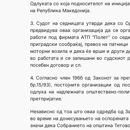
Одлуката со која подносителот на инициј
на Република Македонија.
3. Судот на седницата утврди дека со О
предвидува оваа организација да се орга
работи под фирмата АТП “Полет” со седиш
приградски сообраќај, превоз на патници
моторни возила и дека ќе врши и други д
во работата и се запишани во судскиот р
посебен договор и сл.
4. Согласно член 196б од Законот за пре
бр.15/93), постојните организации од п
одлука на надлежната општествено-поли
претпријатие.
Независно од тоа што оваа одредба од За
во време на донесувањето на оспорената 
значи дека Собранието на општина Тетово 