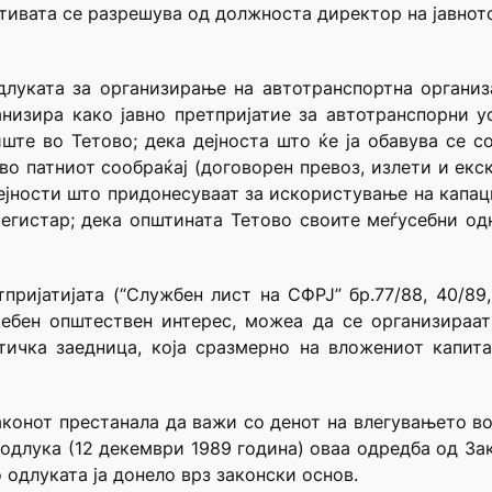
ативата се разрешува од должноста директор на јавното
длуката за организирање на автотранспортна организа
низира како јавно претпријатие за автотранспорни ус
те во Тетово; дека дејноста што ќе ја обавува се с
 во патниот сообраќај (договорен превоз, излети и екс
ејности што придонесуваат за искористување на капац
егистар; дека општината Тетово своите меѓусебни од
тпријатијата (“Службен лист на СФРЈ” бр.77/88, 40/89
осебен општествен интерес, можеа да се организираат
тичка заедница, која сразмерно на вложениот капита
конот престанала да важи со денот на влегувањето во с
одлука (12 декември 1989 година) оваа одредба од Зако
одлуката ја донело врз законски основ.