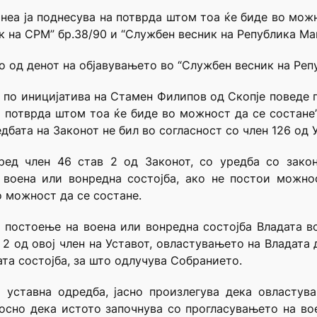
 неа ја поднесува на потврда штом тоа ќе биде во мож
 на СРМ” бр.38/90 и “Службен весник на Република Мак
о од денот на објавувањето во “Службен весник на Реп
а по иницијатива на Стамен Филипов од Скопје поведе 
на потврда штом тоа ќе биде во можност да се состане
дбата на Законот не бил во согласност со член 126 од 
оред член 46 став 2 од Законот, со уредба со зако
 воена или вонредна состојба, ако не постои можно
о можност да се состане.
и постоење на воена или вонредна состојба Владата в
 2 од овој член на Уставот, овластувањето на Владата
та состојба, за што одлучува Собранието.
а уставна одредба, јасно произлегува дека овластув
осно дека истото започнува со прогласувањето на во