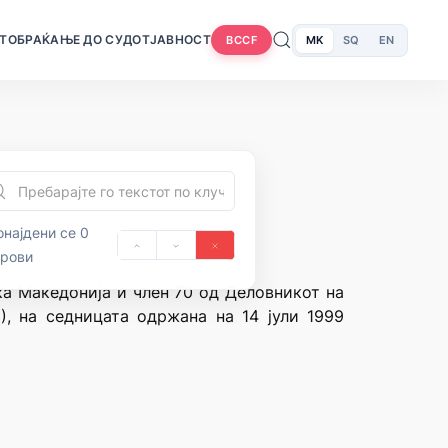
Т
ОБРАЌАЊЕ ДО СУДОТ
ЈАВНОСТ
MK
SQ
EN
BCCF
најдени се 0
орови
ка Македонија и член 70 од Деловникот на
), на седницата одржана на 14 јули 1999