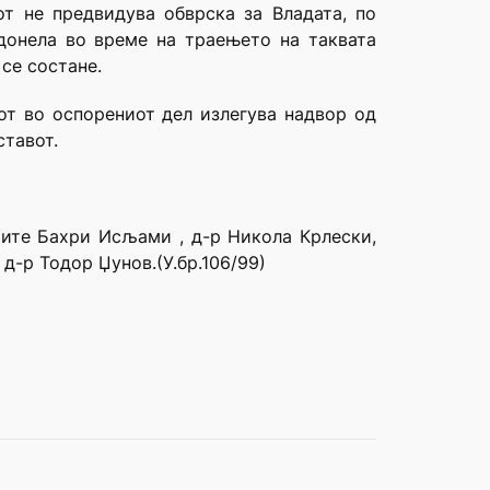
от не предвидува обврска за Владата, по
 донела во време на траењето на таквата
се состане.
от во оспорениот дел излегува надвор од
ставот.
иите Бахри Исљами , д-р Никола Крлески,
д-р Тодор Џунов.(У.бр.106/99)