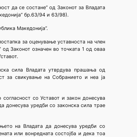
ност да се состане” од Законот за Владата
едонија” бр.63/94 и 63/98).
ублика Македонија”.
постапка за оценување уставноста на член
” од Законот означен во точката 1 од оваа
Уставот.
нска сила Владата утврдува прашања од
ст за свикување на Собранието и неа ја
о согласност со Уставот и закон донесува
 да донесува уредби со законска сила трае
ањето на Владата да донесува уредби со
ената или вонредната состојба и дека тоа