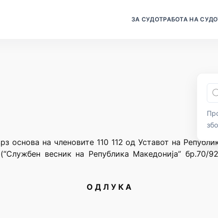
ЗА СУДОТ
РАБОТА НА СУДО
Про
зб
врз основа на членовите 110 112 од Уставот на Републи
(“Службен весник на Република Македонија” бр.70/92
О Д Л У К А