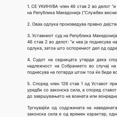
1. СЕ УКИНУВА член 46 став 2 во делот “и
на Република Македонија (“Службен весник
2. Оваа одлука произведува правно дејств
3. Уставниот суд на Република Македониј
46 став 2 во делот: “и неа ја поднесува 
одлука, затоа што оспорениот дел од одре
4. Судот на седницата утврди дека сп
надлежност на Собранието во случај на
поднесува на потврда штом тоа ќе биде в
5. Според член 126 став 1 од Уставот пр
уредби со законска сила, а според ставот
до завршувањето на воената или вонредна
Тргнувајќи од содржината на наведенат
законска сила е од времен карактер, одн