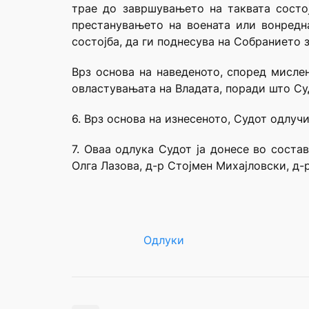
трае до завршувањето на таквата состој
престанувањето на воената или вонредна
состојба, да ги поднесува на Собранието 
Врз основа на наведеното, според мисле
овластувањата на Владата, поради што Суд
6. Врз основа на изнесеното, Судот одлучи
7. Оваа одлука Судот ја донесе во сост
Олга Лазова, д-р Стојмен Михајловски, д-
Одлуки