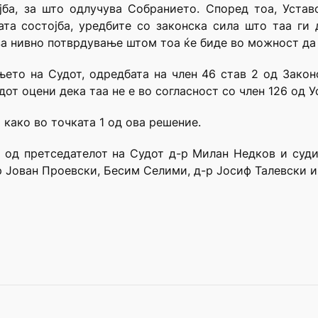
ба, за што одлучува Собранието. Според тоа, Устав
та состојба, уредбите со законска сила што таа ги
за нивно потврдување штом тоа ќе биде во можност да 
њето на Судот, одредбата на член 46 став 2 од Закон
от оцени дека таа не е во согласност со член 126 од У
 како во точката 1 од ова решение.
ав од претседателот на Судот д-р Милан Недков и суд
р Јован Проевски, Бесим Селими, д-р Јосиф Талевски и 