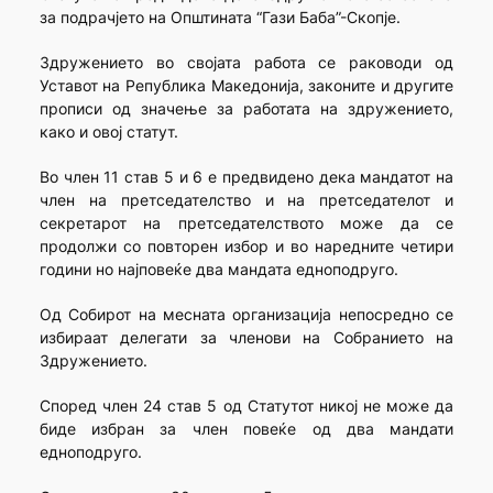
за подрачјето на Општината “Гази Баба”-Скопје.
Здружението во својата работа се раководи од
Уставот на Република Македонија, законите и другите
прописи од значење за работата на здружението,
како и овој статут.
Во член 11 став 5 и 6 е предвидено дека мандатот на
член на претседателство и на претседателот и
секретарот на претседателството може да се
продолжи со повторен избор и во наредните четири
години но најповеќе два мандата едноподруго.
Од Собирот на месната организација непосредно се
избираат делегати за членови на Собранието на
Здружението.
Според член 24 став 5 од Статутот никој не може да
биде избран за член повеќе од два мандати
едноподруго.