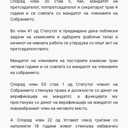
Според член 30 став 5, пак, мандатот на
претседателот, потпретседателот и секретарот трае 4
години и се совпаѓа со мандатот на членовите на
Собранието.
Во член 41 од Статутот е предвидено дека поблиски
задачи на комисиите и одборите (работни тела) и
начинот на нивната работа се утврдува со општ акт на
претседателството.
Мандатот на членовите на постојните комисии трае
четири години и се совпаѓа со мандатот на членовите
на собранието.
Според член 50 став 1 од Статутот членот на
Собранието стекнува права и должности со денот на
верификација на мандатот, а функцијата му
престанува со денот на верификација на мандатот на
новоизбраниот член на неговото место.
4. Според член 22 од Уставот секој граѓани со
наполнети 18 години живот стекнува избирачко