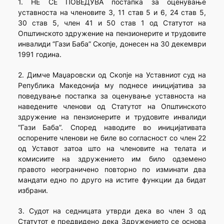
1. НЕ СЕ ПОВЕДУВА постапка за оценување
уставноста на членовите 3, 11 став 5 и 6, 24 став 5,
30 став 5, член 41 и 50 став 1 од Статутот на
Општинското здружение на пензионерите и трудовите
инвалиди “Гази Баба” Скопје, донесен на 30 декември
1991 година.
2. Димче Маџаровски од Скопје на Уставниот суд на
Република Македонија му поднесе иницијатива за
поведување постапка за оценување уставноста на
наведените членови од Статутот на Општинското
здружение на пензионерите и трудовите инвалиди
“Гази Баба”. Според наводите во иницијативата
оспорените членови не биле во согласност со член 22
од Уставот затоа што на членовите на телата и
комисиите на здружението им било одземено
правото неограничено повторно по изминати два
мандати едно по друго на истите функции да бидат
избрани.
3. Судот на седницата утврди дека во член 3 од
Статутот е предвидено дека Здружението се основа