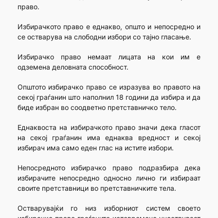
право.
Избирачкото право е еднакво, општо и непосредно и
се остварува на слободни избори со тајно гласање.
Избирачко право немаат лицата на кои им е
одземена деловната способност.
Општото избирачко право се изразува во правото на
секој граѓанин што наполнил 18 години да избира и да
биде избран во соодветно претставничко тело.
Еднаквоста на избирачкото право значи дека гласот
на секој граѓанин има еднаква вредност и секој
избирач има само еден глас на истите избори.
Непосредното избирачко право подразбира дека
избирачите непосредно односно лично ги избираат
своите претставници во претставничките тела.
Остварувајќи го низ изборниот систем своето