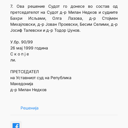
7. Ова решение Судот го донесе во состав од
претседателот на Судот д-р Милан Недков и судиите
Бахри Исљами, Олга Лазова, д-р Стојмен
Михајловски, д-р Јован Проевски, Бесим Селими, д-р
Јосиф Талевски и д-р Тодор Џунов.
У.бр. 90/99
26 мај 1999 година
С к о п ј е
ли.
ПРЕТСЕДАТЕЛ
на Уставниот суд на Република
Македонија
д-р Милан Недков
Решенија