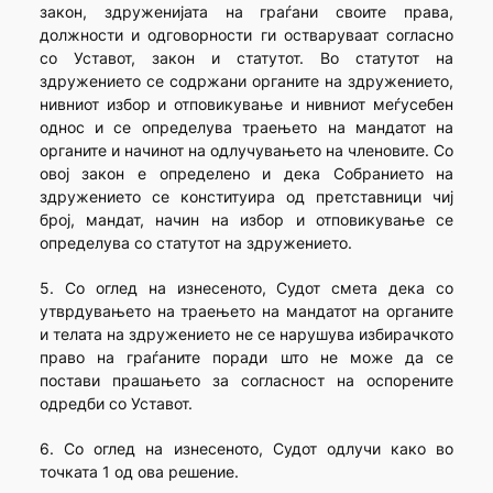
закон, здруженијата на граѓани своите права,
должности и одговорности ги остваруваат согласно
со Уставот, закон и статутот. Во статутот на
здружението се содржани органите на здружението,
нивниот избор и отповикување и нивниот меѓусебен
однос и се определува траењето на мандатот на
органите и начинот на одлучувањето на членовите. Со
овој закон е определено и дека Собранието на
здружението се конституира од претставници чиј
број, мандат, начин на избор и отповикување се
определува со статутот на здружението.
5. Со оглед на изнесеното, Судот смета дека со
утврдувањето на траењето на мандатот на органите
и телата на здружението не се нарушува избирачкото
право на граѓаните поради што не може да се
постави прашањето за согласност на оспорените
одредби со Уставот.
6. Со оглед на изнесеното, Судот одлучи како во
точката 1 од ова решение.