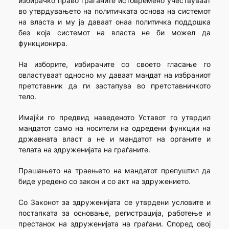
избирачко право граѓаните истовремено учествуваат
во утврдувањето на политичката основа на системот
на власта и му ја даваат онаа политичка поддршка
без која системот на власта не би можел да
функционира.
На изборите, избирачите со своето гласање го
овластуваат односно му даваат мандат на избраниот
претставник да ги застапува во претставничкото
тело.
Имајќи го предвид наведеното Уставот го утврдил
мандатот само на носители на одредени функции на
државната власт а не и мандатот на органите и
телата на здруженијата на граѓаните.
Прашањето на траењето на мандатот препуштил да
биде уредено со закон и со акт на здружението.
Со Законот за здруженијата се утврдени условите и
постапката за основање, регистрација, работење и
престанок на здруженијата на граѓани. Според овој