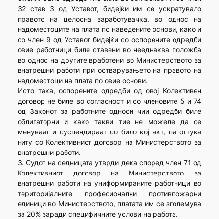
32 став 3 од Уставот, бидејќи им се ускратувало
правото на целосна заработувачка, во однос на
надоместоците на плата по наведените основи, како и
со член 9 од Уставот бидејќи со оспорените одредби
овие работници биле ставени во нееднаква положба
во однос на другите вработени во Министерството за
внатрешни работи при остварувањето на правото на
надоместоци на плата по овие основи.
Исто така, оспорените одредби од овој Колективен
договор не биле во согласност и со членовите 5 и 74
од Законот за работните односи чии одредби биле
облигаторни и како такви тие не можеле да се
менуваат и суспендираат со било кој акт, па оттука
ниту со Колективниот договор на Министерството за
внатрешни работи.
3. Судот на седницата утврди дека според член 71 од
Колективниот договор на Министерството за
внатрешни работи на униформираните работници во
територијалните професионални противпожарни
единици во Министерството, платата им се зголемува
за 20% заради специфичните услови на работа.