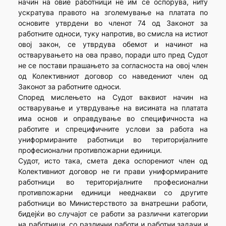
начин на овие работници не им се оспорува, ниту
ускратува правото на зголемување на платата по
основите утврдени во членот 74 од Законот за
работните односи, туку напротив, во смисла на истиот
овој закон, се утврдува обемот и начинот на
остварувањето на ова право, поради што пред Судот
не се постави прашањето за согласноста на овој член
од Колективниот договор со наведениот член од
Законот за работните односи.
Според мислењето на Судот ваквиот начин на
остварување и утврдување на висината на платата
има основ и оправдување во специфичноста на
работите и спрецифичните услови за работа на
униформираните работници во територијалните
професионални противпожарни единици.
Судот, исто така, смета дека оспорениот член од
Колективниот договор не ги прави униформираните
работници во територијалните професионални
противпожарни единици нееднакви со другите
работници во Министерството за внатрешни работи,
бидејќи во случајот се работи за различни категории
на работници, со различни работи и работни задачи и