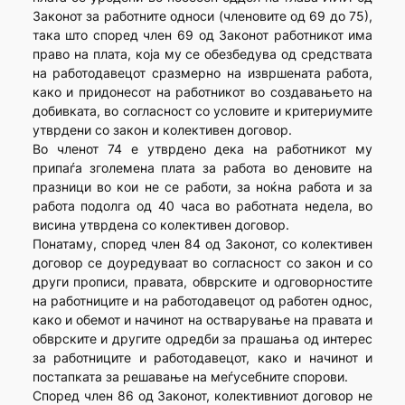
Законот за работните односи (членовите од 69 до 75),
така што според член 69 од Законот работникот има
право на плата, која му се обезбедува од средствата
на работодавецот сразмерно на извршената работа,
како и придонесот на работникот во создавањето на
добивката, во согласност со условите и критериумите
утврдени со закон и колективен договор.
Во членот 74 е утврдено дека на работникот му
припаѓа зголемена плата за работа во деновите на
празници во кои не се работи, за ноќна работа и за
работа подолга од 40 часа во работната недела, во
висина утврдена со колективен договор.
Понатаму, според член 84 од Законот, со колективен
договор се доуредуваат во согласност со закон и со
други прописи, правата, обврските и одговорностите
на работниците и на работодавецот од работен однос,
како и обемот и начинот на остварување на правата и
обврските и другите одредби за прашања од интерес
за работниците и работодавецот, како и начинот и
постапката за решавање на меѓусебните спорови.
Според член 86 од Законот, колективниот договор не