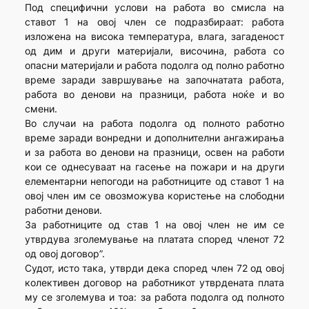
Под специфични услови на работа во смисла на
ставот 1 на овој член се подразбираат: работа
изложена на висока температура, влага, загаденост
од дим и други материјали, височина, работа со
опасни материјали и работа подолга од полно работно
време заради завршување на започнатата работа,
работа во денови на празници, работа ноќе и во
смени.
Во случаи на работа подолга од полното работно
време заради вонредни и дополнителни ангажирања
и за работа во денови на празници, освен на работи
кои се однесуваат на гасење на пожари и на други
елементарни непогоди на работниците од ставот 1 на
овој член им се овозможува користење на слободни
работни денови.
За работниците од став 1 на овој член не им се
утврдува зголемување на платата според членот 72
од овој договор”.
Судот, исто така, утврди дека според член 72 од овој
колективен договор на работникот утврдената плата
му се зголемува и тоа: за работа подолга од полното