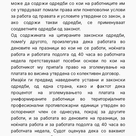
може да содржи одредби со кои на работниците им
се утврдуваат помали права или понеповолни услови
за работа од правата и условите утврдени со закон, а
ако содржи такви одредби, се применуваат
соодветните одредби од законот.
Од содржината на цитираните законски одредби,
помеѓу другото, произлегува дека работата во
деновите на празници во кои не се работи, ноќната
работа и работата подолга од 40 часа во работната
недела претставуваат посебни основи по кои на
работникот му припаѓа право на зголемување на
платата во висина утврдена со колективен договор.
Имајќи ги предвид наведените уставни и законски
одредби, од една страна, како и фактот дека
процентот на зголемувањето на платата на
униформираните работници во територијалните
професионални противпожарни единици утврден во
оспорениот член се однесува, покрај за другите
работи, и за работата во деновите на празници, за
ноќната работа и за работата подолга од 40 часа во
работната недела, Судот оценува дека со ваквиот