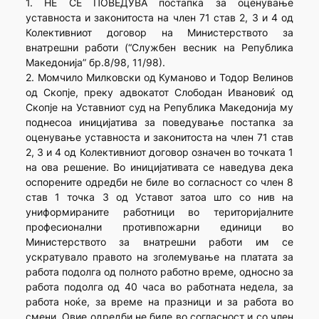
1. НЕ СЕ ПОВЕДУВА постапка за оценување
уставноста и законитоста на член 71 став 2, 3 и 4 од
Колективниот договор на Министерството за
внатрешни работи (“Службен весник на Република
Македонија” бр.8/98, 11/98).
2. Момчило Милковски од Куманово и Тодор Велинов
од Скопје, преку адвокатот Слободан Ивановиќ од
Скопје на Уставниот суд на Република Македонија му
поднесоа иницијатива за поведување постапка за
оценување уставноста и законитоста на член 71 став
2, 3 и 4 од Колективниот договор означен во точката 1
на ова решение. Во иницијативата се наведува дека
оспорените одредби не биле во согласност со член 8
став 1 точка 3 од Уставот затоа што со нив на
униформираните работници во територијалните
професионални противпожарни единици во
Министерството за внатрешни работи им се
ускратувало правото на зголемување на платата за
работа подолга од полното работно време, односно за
работа подолга од 40 часа во работната недела, за
работа ноќе, за време на празници и за работа во
смени. Овие одредби не биле во согласност и со член