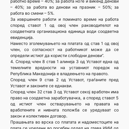
работно време – 40%; за работа но?е и викенд денови
– 40%; за работа во денови на празник – 50%; за
работа во смени – 5%.
За извршените работи и поминато време на работа
според ставот 1 од овој член раководителот на
соодветната организациона единица води соодветна
евиденција.
Наместо зголемувањето на платата од став 1 од овој
член, со согласност на работникот може да се
определи истиот да користи слободни денови”.
4. Според член 8 став 1 алинеја 3 од Уставот една од
темелните вредности на уставниот поредок на
Република Македонија е владеењето на правото.
Според член 9 став 2 од Уставот, граѓаните пред
Уставот и законите се еднакви.
Според член 32 став 3 од Уставот секој вработен има
право на соодветна заработувачка, а според ставот 5
од истиот член остварувањето на правата на
вработените и нивната положба се уредуваат со
закон и колективен договор.
Прашањата во врска со платата и надоместоците на
плата се уредени во посебен оддел на глава ИИИ од