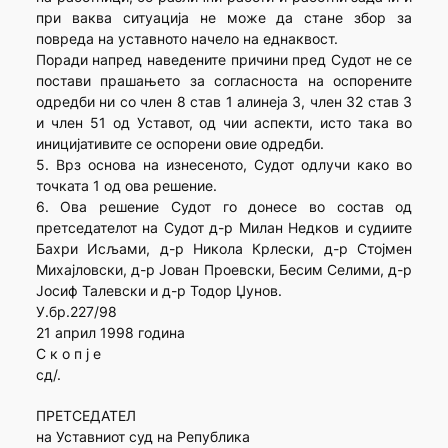
при ваква ситуација не може да стане збор за
повреда на уставното начело на еднаквост.
Поради напред наведените причини пред Судот не се
постави прашањето за согласноста на оспорените
одредби ни со член 8 став 1 алинеја 3, член 32 став 3
и член 51 од Уставот, од чии аспекти, исто така во
иницијативите се оспорени овие одредби.
5. Врз основа на изнесеното, Судот одлучи како во
точката 1 од ова решение.
6. Ова решение Судот го донесе во состав од
претседателот на Судот д-р Милан Недков и судиите
Бахри Исљами, д-р Никола Крлески, д-р Стојмен
Михајловски, д-р Јован Проевски, Бесим Селими, д-р
Јосиф Талевски и д-р Тодор Џунов.
У.бр.227/98
21 април 1998 година
С к о п ј е
сд/.
ПРЕТСЕДАТЕЛ
на Уставниот суд на Република