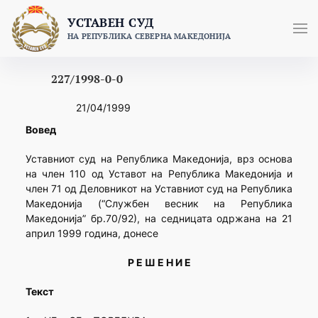
Skip
УСТАВЕН СУД
to
НА РЕПУБЛИКА СЕВЕРНА МАКЕДОНИЈА
content
227/1998-0-0
21/04/1999
Вовед
Уставниот суд на Република Македонија, врз основа
на член 110 од Уставот на Република Македонија и
член 71 од Деловникот на Уставниот суд на Република
Македонија (“Службен весник на Република
Македонија” бр.70/92), на седницата одржана на 21
април 1999 година, донесе
Р Е Ш Е Н И Е
Текст