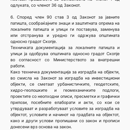
одлуката, со членот 36 од Законот.
6. Според член 90 став 3 од Законот за јавните
патишта, сообраќајните знаци и заштитната опрема на
локалните патишта и улици ги поставува, заменува
или отстранува и уредно ги одржува општината
односно градот Скопје.
Техничката документација за локалните патишта и
улици ја одобрува општината односно градот Скопје
во согласност со Министерството за внатрешни
работи.
Како техничка документација за изградба на објекти,
во смисла на Законот за изградба на инвестициони
објекти, се сметаат урбанистичките, геодетските,
хидро-геолошките и геомеханичките подлоги,
проектите со неопходни описи, пресметки и графички
прилози, посебните елаборати и акти, со кои се
утврдуваат и разработуваат условите за изградба на
објектот, условите и начинот на градбата на објектот,
како и други услови пропишани со закон и прописи
донесени врз основа на закон.