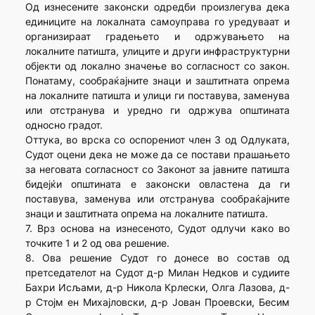
Од изнесените законски одредби произлегува дека
единиците на локалната самоуправа го уредуваат и
организираат градењето и одржувањето на
локалните патишта, улиците и други инфраструктурни
објекти од локално значење во согласност со закон.
Понатаму, сообраќајните знаци и заштитната опрема
на локалните патишта и улици ги поставува, заменува
или отстранува и уредно ги одржува општината
односно градот.
Оттука, во врска со оспорениот член 3 од Одлуката,
Судот оцени дека не може да се постави прашањето
за неговата согласност со Законот за јавните патишта
бидејќи општината е законски овластена да ги
поставува, заменува или отстранува сообраќајните
знаци и заштитната опрема на локалните патишта.
7. Врз основа на изнесеното, Судот одлучи како во
точките 1 и 2 од ова решение.
8. Ова решение Судот го донесе во состав од
претседателот на Судот д-р Милан Недков и судиите
Бахри Исљами, д-р Никола Крлески, Олга Лазова, д-
р Стојм ен Михајловски, д-р Јован Проевски, Бесим