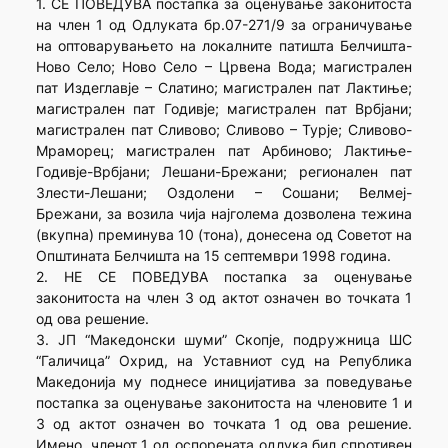
1. СЕ ПОВЕДУВА постапка за оценување законитоста
на член 1 од Одлуката бр.07-271/9 за ограничување
на оптоварувањето на локалните патишта Белчишта-
Ново Село; Ново Село – Црвена Вода; магистрален
пат Издеглавје – Слатино; магистрален пат Лактиње;
магистрален пат Годивје; магистрален пат Врбјани;
магистрален пат Сливово; Сливово – Турје; Сливово-
Мраморец; магистрален пат Арбиново; Лактиње-
Годивје-Врбјани; Лешани-Брежани; регионален пат
Злести-Лешани; Оздолени – Сошани; Велмеј-
Брежани, за возила чија најголема дозволена тежина
(вкупна) преминува 10 (тона), донесена од Советот на
Општината Белчишта на 15 септември 1998 година.
2. НЕ СЕ ПОВЕДУВА постапка за оценување
законитоста на член 3 од актот означен во точката 1
од ова решение.
3. ЈП “Македонски шуми” Скопје, подружница ШС
“Галичица” Охрид, на Уставниот суд на Република
Македонија му поднесе иницијатива за поведување
постапка за оценување законитоста на членовите 1 и
3 од актот означен во точката 1 од ова решение.
Имено, членот 1 од оспорената одлука бил спротивен