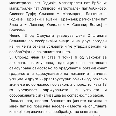
магистрален пат Годивје, магистрален пат Врбјани;
магистрален пат Сливово; магистрален пат Арбиново;
Сливово-Турје; Сливово – Мраморец; Лактиње –
Годивје – Врбјани; Лешани – Брежани; регионален пат
Злести – Лешани; Оздолени – Сошани; Велмеј –
Брежани.
Членот 3 од Одлуката утврдува дека Општината
Белчишта со сообраќајни знаци и на друг погоден
начин ќе ги означи условите и ?е утврди режим на
сообра?ајот на локалните патишта.
5. Според член 17 став 1 точка 6 од Законот за
локалната самоуправа, единиците на локалната
самоуправа самостојно го уредуваат и организираат
градењето и одржувањето на локалните патишта,
улиците и други инфраструктурни објекти од локално
значење во согласност со закон, а според точката 13
го уредуваат одржувањето на уличната и
сообраќајната сигнализација во согласност со закон.
Локален пат, според Законот за јавните патишта е
јавен пат кој поврзува населени места на општината
или кој е од значење за сообраќајот во општината.