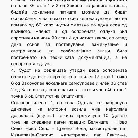
на член 36 став 1 и 2 од Законот за јавните патишта,
бидејќи локалните патишта можеле да бидат
оспособени и за помало осно оптоварување, но не
помало од 60 кило њутни сметано по една оска од
возилото. Членот 3 од оспорената одлука бил
спротивен на член 90 став 4 од истиот закон, со оглед
дека основ за поставување, заменување и
отстранување на сообраќајните знаци било
постоењето на техничката документација, а не
оспорената одлука.
4. Судот на седницата утврди дека оспорената
одлука е донесена врз основа на член 17 став 1 точка
6 од Законот за локалната самоуправа и член 36 став
2 од Законот за јавните патишта, како и член 40 став 1
точка 8 од Статутот на Општината.
Согласно членот 1, со оваа Одлука се забранува
движење на моторни возила чија најголема
дозволена (вкупна) тежина преминува 10 (десет)
тона на следните патни правци: Белчишта – Ново
Село; Ново Село – Црвена Вода; магистрален пат
Издеглавје-Слатино; магистрален пат Лактиње,