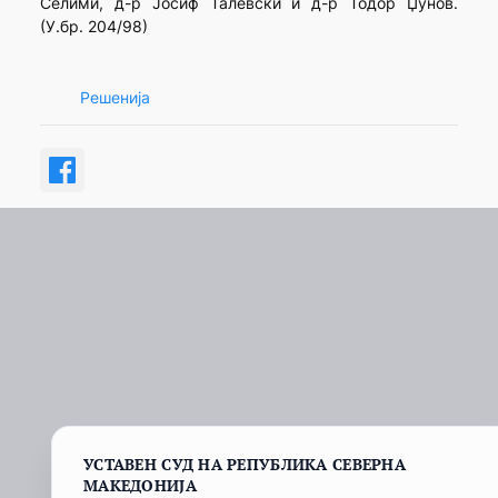
Селими, д-р Јосиф Талевски и д-р Тодор Џунов.
(У.бр. 204/98)
Решенија
УСТАВЕН СУД НА РЕПУБЛИКА СЕВЕРНА
МАКЕДОНИЈА