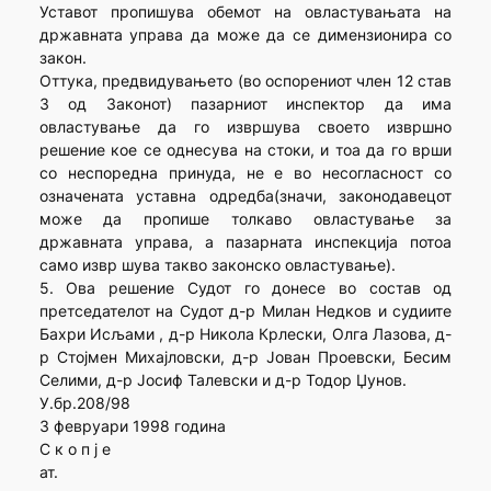
Уставот пропишува обемот на овластувањата на
државната управа да може да се димензионира со
закон.
Оттука, предвидувањето (во оспорениот член 12 став
3 од Законот) пазарниот инспектор да има
овластување да го извршува своето извршно
решение кое се однесува на стоки, и тоа да го врши
со неспоредна принуда, не е во несогласност со
означената уставна одредба(значи, законодавецот
може да пропише толкаво овластување за
државната управа, а пазарната инспекција потоа
само извр шува такво законско овластување).
5. Ова решение Судот го донесе во состав од
претседателот на Судот д-р Милан Недков и судиите
Бахри Исљами , д-р Никола Крлески, Олга Лазова, д-
р Стојмен Михајловски, д-р Јован Проевски, Бесим
Селими, д-р Јосиф Талевски и д-р Тодор Џунов.
У.бр.208/98
3 февруари 1998 година
С к о п ј е
ат.