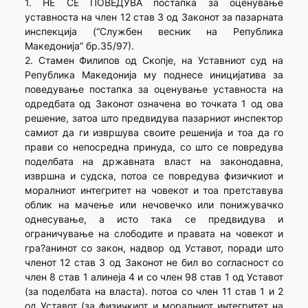
1. НЕ СЕ ПОВЕДУВА постапка за оценување
уставноста на член 12 став 3 од Законот за пазарната
инспекција (“Службен весник на Република
Македонија” бр.35/97).
2. Стамен Филипов од Скопје, на Уставниот суд на
Република Македонија му поднесе иницијатива за
поведување постапка за оценување уставноста на
одредбата од Законот означена во точката 1 од ова
решение, затоа што предвидува пазарниот инспектор
самиот да ги извршува своите решенија и тоа да го
прави со непосредна принуда, со што се повредува
поделбата на државната власт на законодавна,
извршна и судска, потоа се повредува физичкиот и
моралниот интегритет на човекот и тоа претставува
облик на мачење или нечовечко или понижувачко
однесување, а исто така се предвидува и
ограничување на слободите и правата на човекот и
гра?анинот со закон, надвор од Уставот, поради што
членот 12 став 3 од Законот не бил во согласност со
член 8 став 1 алинеја 4 и со член 98 став 1 од Уставот
(за поделбата на власта). потоа со член 11 став 1 и 2
од Уставот (за физичкиот и моралниот интегритет на