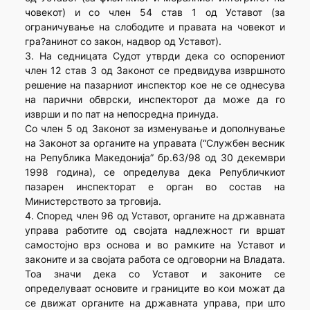
човекот) и со член 54 став 1 од Уставот (за
ограничување на слободите и правата на човекот и
гра?анинот со закон, надвор од Уставот).
3. На седницата Судот утврди дека со оспорениот
член 12 став 3 од Законот се предвидува извршното
решение на пазарниот инспектор кое не се однесува
на парични обврски, инспекторот да може да го
изврши и по пат на непосредна принуда.
Со член 5 од Законот за изменување и дополнување
на Законот за органите на управата (“Службен весник
на Република Македонија” бр.63/98 од 30 декември
1998 година), се определува дека Републичкиот
пазарен инспекторат е орган во состав на
Министерството за трговија.
4. Според член 96 од Уставот, органите на државната
управа работите од својата надлежност ги вршат
самостојно врз основа и во рамките на Уставот и
законите и за својата работа се одговорни на Владата.
Тоа значи дека со Уставот и законите се
определуваат основите и границите во кои можат да
се движат органите на државната управа, при што