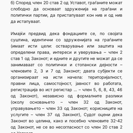
б) Според член 20 став 2 од Уставот, граѓаните можат
слободно да основаат здруженија на граѓани и
политички партии, да пристапуваат кон нив и од нив
да истапуваат.
Имајќи предвид дека фондациите се, по својата
суштина, идентични со здруженијата на граѓаните
(имаат исти цели: остварување или заштита на
определени права, интереси и уверувања – член 2
став 1 од Законот; и едните и другите не можат да се
занимаваат со политички и стопански дејности –
членовите 2, 3 и 7 од Законот; двата субјекти се
организираат на исти начела: територијалност,
правни лица, самостојност, јавност во работата,
регистрација во ист регистар … – член 5, 6, 8, 43, 46
од Законот), независно од формалните разлики
(околу основањето – член 32 од Законот,
управувањето – член 33 од Законот; корисниците на
услугите – член 37 од Законот), Судот оцени дека
Законот во целина, како и посебно членовите 32-42
од Законот, не се во несогласност со член 20 став 2