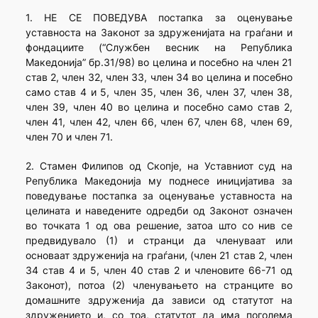
1. НЕ СЕ ПОВЕДУВА постапка за оценување
уставноста на Законот за здруженијата на граѓани и
фондациите (“Службен весник на Република
Македонија” бр.31/98) во целина и посебно на член 21
став 2, член 32, член 33, член 34 во целина и посебно
само став 4 и 5, член 35, член 36, член 37, член 38,
член 39, член 40 во целина и посебно само став 2,
член 41, член 42, член 66, член 67, член 68, член 69,
член 70 и член 71.
2. Стамен Филипов од Скопје, на Уставниот суд на
Република Македонија му поднесе иницијатива за
поведување постапка за оценување уставноста на
целината и наведените одредби од Законот означен
во точката 1 од ова решение, затоа што со нив се
предвидувало (1) и странци да членуваат или
основаат здруженија на граѓани, (член 21 став 2, член
34 став 4 и 5, член 40 став 2 и членовите 66-71 од
Законот), потоа (2) членувањето на странците во
домашните здруженија да зависи од статутот на
здружението и, со тоа, статутот да има поголема