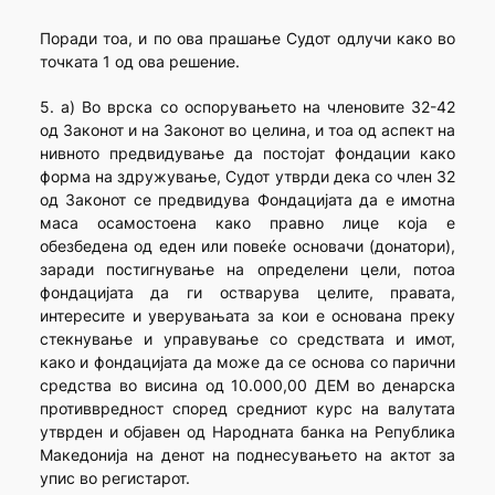
Поради тоа, и по ова прашање Судот одлучи како во
точката 1 од ова решение.
5. а) Во врска со оспорувањето на членовите 32-42
од Законот и на Законот во целина, и тоа од аспект на
нивното предвидување да постојат фондации како
форма на здружување, Судот утврди дека со член 32
од Законот се предвидува Фондацијата да е имотна
маса осамостоена како правно лице која е
обезбедена од еден или повеќе основачи (донатори),
заради постигнување на определени цели, потоа
фондацијата да ги остварува целите, правата,
интересите и уверувањата за кои е основана преку
стекнување и управување со средствата и имот,
како и фондацијата да може да се основа со парични
средства во висина од 10.000,00 ДЕМ во денарска
противвредност според средниот курс на валутата
утврден и објавен од Народната банка на Република
Македонија на денот на поднесувањето на актот за
упис во регистарот.