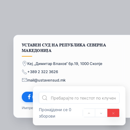
УСТАВЕН СУД НА РЕПУБЛИКА СЕВЕРНА
МАКЕДОНИЈА
Кеј „Димитар Влахов“ бр.19, 1000 Скопје
+389 2 322 3626
mail@ustavensud.mk
Facebook
Импресум
© 2026
Пронајдени се 0
зборови