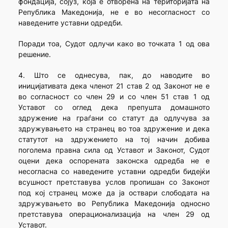
фондација, сојуз, која е отворена на територијата на
Република Македонија, не е во несогласност со
наведените уставни одредби.
Поради тоа, Судот одлучи како во точката 1 од ова
решение.
4. Што се однесува, пак, до наводите во
иницијативата дека членот 21 став 2 од Законот не е
во согласност со член 29 и со член 51 став 1 од
Уставот со оглед дека препушта домашното
здружение на граѓани со статут да одлучува за
здружувањето на странец во тоа здружение и дека
статутот на здружението на тој начин добива
поголема правна сила од Уставот и Законот, Судот
оцени дека оспорената законска одредба не е
несогласна со наведените уставни одредби бидејќи
всушност претставува услов пропишан со Законот
под кој странец може да ја оствари слободата на
здружувањето во Република Македонија односно
претставува операционализација на член 29 од
Уставот.