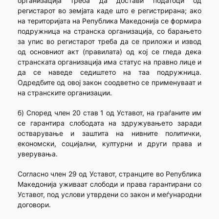
организација треба да достави податоци од
регистарот во земјата каде што е регистрирана; ако
на територијата на Република Македонија се формира
подружница на странска организација, со барањето
за упис во регистарот треба да се приложи и извод
од основниот акт (правилата) од кој се гледа дека
странската организација има статус на правно лице и
да се наведе седиштето на таа подружница.
Одредбите од овој закон соодветно се применуваат и
на странските организации.
б) Според член 20 став 1 од Уставот, на граѓаните им
се гарантира слободата на здружувањето заради
остварување и заштита на нивните политички,
економски, социјални, културни и други права и
уверувања.
Согласно член 29 од Уставот, странците во Република
Македонија уживаат слободи и права гарантирани со
Уставот, под услови утврдени со закон и меѓународни
договори.