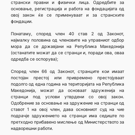
странски правни и физички лица. Одредбите за
основање, регистрација и работа на фондацијата од
овој закон ќе се применуваат и за странските
фондации.
Понатаму, според член 40 став 2 од Законот,
најмалку половина од членовите на управниот одбор
мора да се државјани на Република Македонија
(останатите можат да се странци и, поради ова, оваа
одредба се оспорува);
Според член 66 од Законот, странците кои имаат
постојан престој или привремено престојуваат
подолго од една година на територијата на Република
Македонија, можат да основаат здруженија на
странци под услови утврдени со овој закон.
Одобрение за основање на здружение на странци од
ставот 1 на овој член, дава основниот суд на чие
подрачје здружението на странци има седиште по
претходно прибавено мислење од Министерството за
надворешни работи.