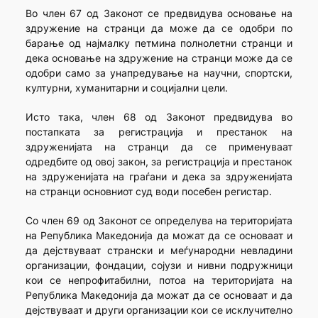
Во член 67 од Законот се предвидува основање на
здружение на странци да може да се одобри по
барање од најмалку петмина полнолетни странци и
дека основање на здружение на странци може да се
одобри само за унапредување на научни, спортски,
културни, хуманитарни и социјални цели.
Исто така, член 68 од Законот предвидува во
постапката за регистрација и престанок на
здруженијата на странци да се применуваат
одредбите од овој закон, за регистрација и престанок
на здруженијата на граѓани и дека за здруженијата
на странци основниот суд води посебен регистар.
Со член 69 од Законот се определува на територијата
на Република Македонија да можат да се основаат и
да дејствуваат странски и меѓународни невладини
организации, фондации, сојузи и нивни подружници
кои се непрофитабилни, потоа на територијата на
Република Македонија да можат да се основаат и да
дејствуваат и други организации кои се исклучително