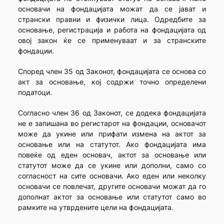
основачи на фондацијата можат да се јават и
странски правни и физички лица. Одредбите за
основање, регистрација и работа на фондацијата од
овој закон ќе се применуваат и за странските
фондации.
Според член 35 од Законот, фондацијата се основа со
акт за основање, кој содржи точно определени
податоци.
Согласно член 36 од Законот, се додека фондацијата
не е запишана во регистарот на фондации, основачот
може да укине или прифати измена на актот за
основање или на статутот. Ако фондацијата има
повеќе од еден основач, актот за основање или
статутот може да се укине или дополни, само со
согласност на сите основачи. Ако еден или неколку
основачи се повлечат, другите основачи можат да го
дополнат актот за основање или статутот само во
рамките на утврдените цели на фондацијата.