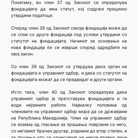
Понатаму, во член 37 од Законот се определува
фондацијата да има статут, кој содржи прецизно
утврдени податоци.
Според член 38 од Законот секоја фондација може да
се спои со друга фондација под услови утврдени со
статутот на фондацијата. Начинот за основање на
нова фондација ќе се изврши според одредбите на
овој закон.
Со член 39 од Законот се утврдува дека орган на
фондацијата е управниот одбор, и дека со статутот на
фондацијата можат да се предвидат и други органи.
Исто така, член 40 од Законот определува дека
управниот одбор ја претставува фондацијата и ги
води нејзините работи. Најмалку половина од
членовите на управниот одбор мора да се државјани
на Република Македонија. Член на управниот одбор
се иззема од гласање за прашања поврзани со него,
со неговиот брачен другар, роднини до втор степен, и
за пршања што се однесуваат на некое правно лице