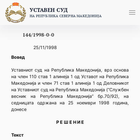
Skip
УСТАВЕН СУД
to
НА РЕПУБЛИКА СЕВЕРНА МАКЕДОНИЈА
content
144/1998-0-0
25/11/1998
Вовед
Уставниот суд на Република Македонија, врз основа
на член 110 став 1 алинеја 1 од Уставот на Република
Македонија и член 71 став 1 алинеја 1 од Деловникот
на Уставниот суд на Република Македонија (“Службен
весник на Република Македонија” бр.70/92), на
седницата одржана на 25 ноември 1998 година,
донесе
Р Е Ш Е Н И Е
Текст