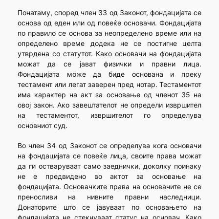
Понатаму, според член 33 од Законот, фондацијата се
основа од еден или од повеќе основачи. Фондацијата
по правило се основа за неопределено време или на
определено време додека не се постигне целта
утврдена со статутот. Како основачи на фондацијата
можат да се јават физички и правни лица.
Фондацијата може да биде основана и преку
тестамент или легат заверен пред нотар. Тестаментот
има карактер на акт за основање од членот 35 на
овој закон. Ако завештателот не определи извршител
на тестаментот, извршителот го определува
основниот суд.
Во член 34 од Законот се определува кога основачи
на фондацијата се повеќе лица, своите права можат
да ги остваруваат само заеднички, доколку поинаку
не е предвидено во актот за основање на
фондацијата. Основачките права на основачите не се
преносливи на нивните правни наследници.
Донаторите што се јавуваат по основањето на
фондацијата не стекнуваат статус на основач. Како