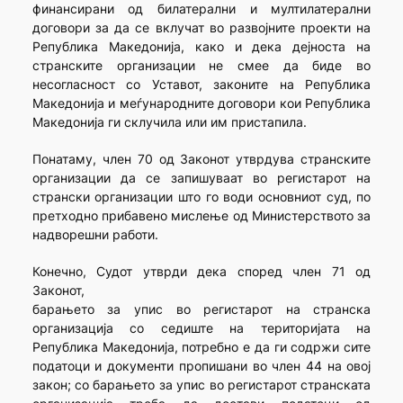
финансирани од билатерални и мултилатерални
договори за да се вклучат во развојните проекти на
Република Македонија, како и дека дејноста на
странските организации не смее да биде во
несогласност со Уставот, законите на Република
Македонија и меѓународните договори кои Република
Македонија ги склучила или им пристапила.
Понатаму, член 70 од Законот утврдува странските
организации да се запишуваат во регистарот на
странски организации што го води основниот суд, по
претходно прибавено мислење од Министерството за
надворешни работи.
Конечно, Судот утврди дека според член 71 од
Законот,
барањето за упис во регистарот на странска
организација со седиште на територијата на
Република Македонија, потребно е да ги содржи сите
податоци и документи пропишани во член 44 на овој
закон; со барањето за упис во регистарот странската