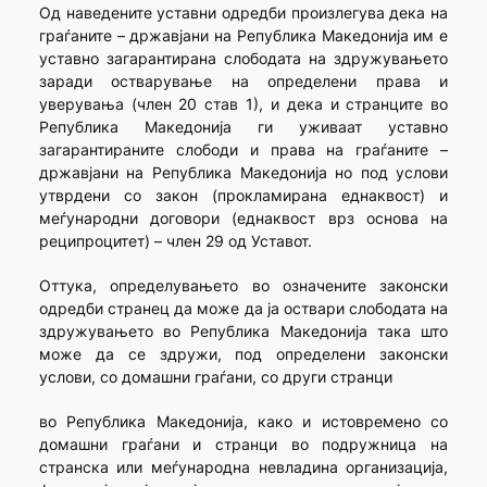
Од наведените уставни одредби произлегува дека на
граѓаните – државјани на Република Македонија им е
уставно загарантирана слободата на здружувањето
заради остварување на определени права и
уверувања (член 20 став 1), и дека и странците во
Република Македонија ги уживаат уставно
загарантираните слободи и права на граѓаните –
државјани на Република Македонија но под услови
утврдени со закон (прокламирана еднаквост) и
меѓународни договори (еднаквост врз основа на
реципроцитет) – член 29 од Уставот.
Оттука, определувањето во означените законски
одредби странец да може да ја оствари слободата на
здружувањето во Република Македонија така што
може да се здружи, под определени законски
услови, со домашни граѓани, со други странци
во Република Македонија, како и истовремено со
домашни граѓани и странци во подружница на
странска или меѓународна невладина организација,