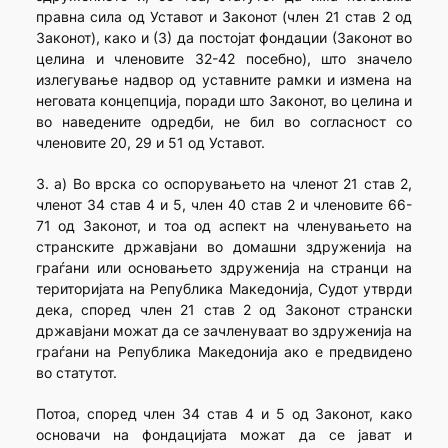
правна сила од Уставот и Законот (член 21 став 2 од
Законот), како и (3) да постојат фондации (Законот во
целина и членовите 32-42 посебно), што значело
излегување надвор од уставните рамки и измена на
неговата концепција, поради што Законот, во целина и
во наведените одредби, не бил во согласност со
членовите 20, 29 и 51 од Уставот.
3. а) Во врска со оспорувањето на членот 21 став 2,
членот 34 став 4 и 5, член 40 став 2 и членовите 66-
71 од Законот, и тоа од аспект на членувањето на
странските државјани во домашни здруженија на
граѓани или основањето здруженија на странци на
територијата на Република Македонија, Судот утврди
дека, според член 21 став 2 од Законот странски
државјани можат да се зачленуваат во здруженија на
граѓани на Република Македонија ако е предвидено
во статутот.
Потоа, според член 34 став 4 и 5 од Законот, како
основачи на фондацијата можат да се јават и