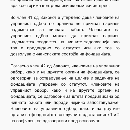
врз кое тој има контрола или економски интерес.
Во член 41 од Законот е утврдено дека членовите на
управниот одбор по правило не примаат паричен
надоместок за нивната работа. Членовите на
управниот одбор можат да примаат паричен
надоместок соодветен на нивните задолженија, ако
тоа е предвидено со статутот или ако тоа го
дозволува финансиската состојба на фондацијата.
Согласно член 42 од Законот, членовите на управниот
одбор, како и на другите органи на фондацијата, се
одговорни за остварување на целите и задачите на
фондацијата утврдени со статутот. Членовите на
управниот одбор, како и на другите органи на
фондацијата, се одговорни за штета предизвикана од
нивната работа или поради нејзино запоставување.
Членовите на управниот одбор, како и на другите
органи на фондацијата во случаите од ставовите 1 и 2
на овој член, се одговорни и пред основачот.