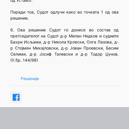
од Уставот.
Поради тоа, Судот одлучи како во точката 1 од ова
решение.
6. Ова решение Судот го донесе во состав од
претседателот на Судот д-р Милан Недков и судиите
Бахри Исљами, д-р Никола Крлески, Олга Лазова, д-
р Стојмен Михајловски, д-р Јован Проевски, Бесим
Селими, д-р Јосиф Талевски и д-р Тодор Џунов.
(У.бр. 144/98)
Решенија